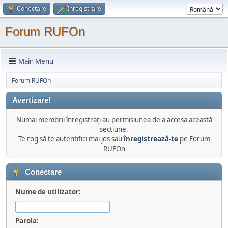
Conectare
Înregistrare
Forum RUFOn
Main Menu
Forum RUFOn
Avertizare!
Numai membrii înregistraţi au permisiunea de a accesa această
secţiune.
Te rog să te autentifici mai jos sau
înregistrează-te
pe Forum
RUFOn
Conectare
Nume de utilizator:
Parola: