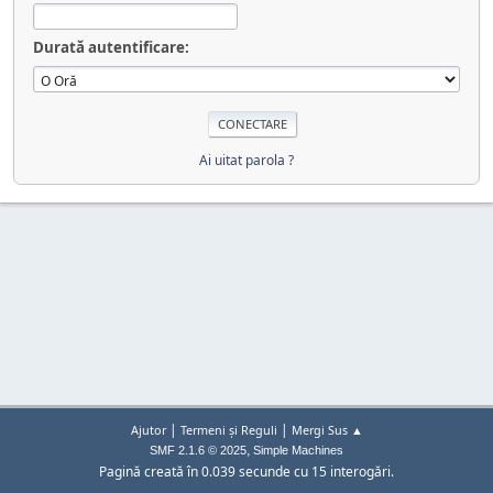
Durată autentificare:
Ai uitat parola ?
|
|
Ajutor
Termeni și Reguli
Mergi Sus ▲
,
SMF 2.1.6 © 2025
Simple Machines
Pagină creată în 0.039 secunde cu 15 interogări.