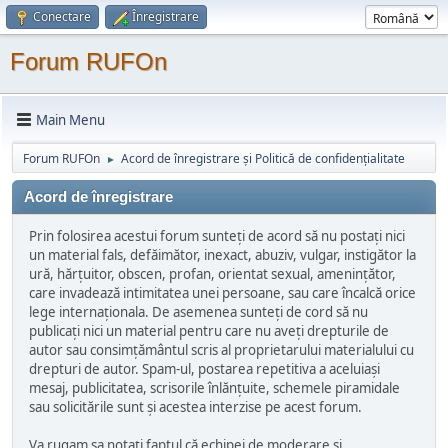
Conectare
Înregistrare
Forum RUFOn
Main Menu
Forum RUFOn
Acord de înregistrare și Politică de confidențialitate
►
Acord de înregistrare
Prin folosirea acestui forum sunteți de acord să nu postați nici
un material fals, defăimător, inexact, abuziv, vulgar, instigător la
ură, hărțuitor, obscen, profan, orientat sexual, amenințător,
care invadează intimitatea unei persoane, sau care încalcă orice
lege internaționala. De asemenea sunteți de cord să nu
publicați nici un material pentru care nu aveți drepturile de
autor sau consimțământul scris al proprietarului materialului cu
drepturi de autor. Spam-ul, postarea repetitiva a aceluiași
mesaj, publicitatea, scrisorile înlănțuite, schemele piramidale
sau solicitările sunt și acestea interzise pe acest forum.
Va rugam sa notați faptul că echipei de moderare și