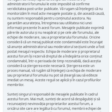
administratorii forumului le este imposibil să confirme
veridicitatea post-urilor publicate. Vă rugam să înțelegeți că nu
monitorizăm în mod activ mesajele postate și, din această cauză,
nu suntem responsabili pentru conținutul acestora. Nu
garantăm acuratețea, întregimea sau utilitatea nici unei
informații prezente în acest forum. Mesajele publicate exprimă
părerile autorului și nu neapărat și pe cele ale forumului, ale
echipei de moderare, sau a proprietarului forumului. Oricine
consideră că un mesaj publicat este condamnabil este încurajat
să anunțe administratorul sau moderatorul secțiunii unde a fost
postat mesajul respectiv. Echipa de moderare și proprietarul
acestui forum își rezervă dreptul de a îndepărta orice conținut
condamnabil, într-o perioada de timp rezonabilă, dacă aceștia
consideră ca ștergerea este necesară. Ștergerea este un
proces manual, vă rugăm să înțelegeți ca echipa de moderare
sau proprietarul forumului nu pot să șteargă sau să editeze
imediat un mesaj. Aceste reguli se aplică și în cazul profilurilor
membrilor.
Sunteți singurul responsabil de mesajele publicate în cadrul
acestui forum. Mai mult, sunteți de acord să despăgubiți și să
recunoașteți nevinovăția proprietarilor acestui forum, a
oricărui site care are legătură cu forumul, membrii echipei de