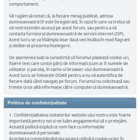
comportament.
Vă rugăm să notați că, la fiecare mesaj publicat, adresa
dumneavoastră IP este înregistrată, în cazul în care va trebui să
vă restricționăm accesul pe acest forum, sau pentru a vă
contacta furnizorul dumneavoastră de servicii internet (ISP).
Acest lucru se va întâmpla doar dacă veți încălca în mod flagrant
și deliberat prezenta înțelegere.
De asemenea luați la cunoștință că forumul plasează cookie-uri,
fișiere text care conțin părți de informații (cum ar fi numele de
utilizator și parola), în cache-ul browser-ului dumneavoastră.
Acest lucru se folosește DOAR pentru a nu vă autentifica de
fiecare dată când navigați pe forum. Forumul nu colectează sau
trimite orice altă informație către computerul dumneavoastră.
Politica de confidențialitate
1. Confidențialitatea vizitatorilor website-ului nostru este foarte
importantă pentru noi și ne luăm angajamentul să o protejăm.
Această politică explică ce vom face cu informațiile
dumneavoastră personale.
Acordarea consimțământului asupra utilizării cookie-urilor în