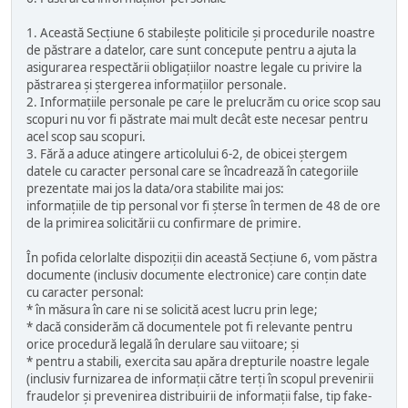
1. Această Secțiune 6 stabilește politicile și procedurile noastre
de păstrare a datelor, care sunt concepute pentru a ajuta la
asigurarea respectării obligațiilor noastre legale cu privire la
păstrarea și ștergerea informațiilor personale.
2. Informațiile personale pe care le prelucrăm cu orice scop sau
scopuri nu vor fi păstrate mai mult decât este necesar pentru
acel scop sau scopuri.
3. Fără a aduce atingere articolului 6-2, de obicei ștergem
datele cu caracter personal care se încadrează în categoriile
prezentate mai jos la data/ora stabilite mai jos:
informațiile de tip personal vor fi șterse în termen de 48 de ore
de la primirea solicitării cu confirmare de primire.
În pofida celorlalte dispoziții din această Secțiune 6, vom păstra
documente (inclusiv documente electronice) care conțin date
cu caracter personal:
* în măsura în care ni se solicită acest lucru prin lege;
* dacă considerăm că documentele pot fi relevante pentru
orice procedură legală în derulare sau viitoare; și
* pentru a stabili, exercita sau apăra drepturile noastre legale
(inclusiv furnizarea de informații către terți în scopul prevenirii
fraudelor și prevenirea distribuirii de informații false, tip fake-