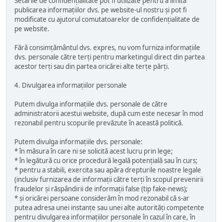
Setările de confidențialitate pot fi utilizate pentru a limita
publicarea informațiilor dvs. pe website-ul nostru și pot fi
modificate cu ajutorul comutatoarelor de confidențialitate de
pe website.
Fără consimțământul dvs. expres, nu vom furniza informațiile
dvs. personale către terți pentru marketingul direct din partea
acestor terți sau din partea oricărei alte terțe părți.
4. Divulgarea informațiilor personale
Putem divulga informațiile dvs. personale de către
administratorii acestui website, după cum este necesar în mod
rezonabil pentru scopurile prevăzute în această politică.
Putem divulga informațiile dvs. personale:
* în măsura în care ni se solicită acest lucru prin lege;
* în legătură cu orice procedură legală potențială sau în curs;
* pentru a stabili, exercita sau apăra drepturile noastre legale
(inclusiv furnizarea de informații către terți în scopul prevenirii
fraudelor și răspândirii de informații false (tip fake-news);
* și oricărei persoane considerăm în mod rezonabil că s-ar
putea adresa unei instanțe sau unei alte autorități competente
pentru divulgarea informațiilor personale în cazul în care, în