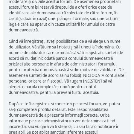
moderare și diviziile acestui forum. De asemenea proprietarii
acestui forum își rezervă dreptul de a oferi orice date de
identificare ale dumneavoastră colectate de către forum, în
cazul (și doar în cazul) unei plângeri formale, sau unei acțiuni
legale care au apărut din cauza utilizării forumului de către
dumneavoastră.
Când vă înregistrați, aveți posibilitatea de a vă alege un nume
de utilizator. Vă sfătuim sa-l notați și să-l țineți la îndemâna. Cu
numele de utilizator care urmează să vă înregistrați, sunteți de
acord să nu dați niciodată parola contului dumneavoastră
oricărei alte persoane în afara de administratorii forumului,
pentru protecția dumneavoastră și din motive de validitate. De
asemenea sunteți de acord să nu folosiți NICIODATA contul altei
persoane, oricare ar fi scopul. Vă rugam INSISTENT să vă
alegeți o parola complexă și unică pentru contul
dumneavoastră, pentru a preveni furtul acestuia.
După ce te înregistrezi și conectezi pe acest forum, vei putea
să-ți completezi profilul detaliat. Este responsabilitatea
dumneavoastră de a prezenta informații corecte. Orice
informație pe care administratorii o vor determina ca fiind
incorectă, sau vulgară va fi ștearsă, cu sau fără o notificare în
prealabil. Se pot aplica sancțiuni aferente acestui