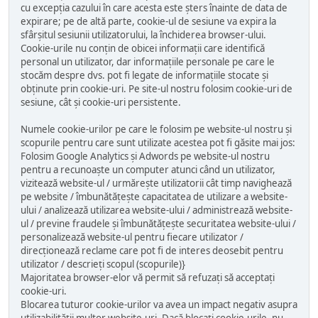
cu excepția cazului în care acesta este șters înainte de data de
expirare; pe de altă parte, cookie-ul de sesiune va expira la
sfârșitul sesiunii utilizatorului, la închiderea browser-ului.
Cookie-urile nu conțin de obicei informații care identifică
personal un utilizator, dar informațiile personale pe care le
stocăm despre dvs. pot fi legate de informațiile stocate și
obținute prin cookie-uri. Pe site-ul nostru folosim cookie-uri de
sesiune, cât și cookie-uri persistente.
Numele cookie-urilor pe care le folosim pe website-ul nostru și
scopurile pentru care sunt utilizate acestea pot fi găsite mai jos:
Folosim Google Analytics și Adwords pe website-ul nostru
pentru a recunoaște un computer atunci când un utilizator,
vizitează website-ul / urmărește utilizatorii cât timp navighează
pe website / îmbunătățește capacitatea de utilizare a website-
ului / analizează utilizarea website-ului / administrează website-
ul / previne fraudele și îmbunătățește securitatea website-ului /
personalizează website-ul pentru fiecare utilizator /
direcționează reclame care pot fi de interes deosebit pentru
utilizator / descrieți scopul (scopurile)}
Majoritatea browser-elor vă permit să refuzați să acceptați
cookie-uri.
Blocarea tuturor cookie-urilor va avea un impact negativ asupra