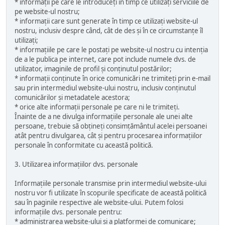
* informații pe care le introduceți în timp ce utilizați serviciile de
pe website-ul nostru;
* informații care sunt generate în timp ce utilizați website-ul
nostru, inclusiv despre când, cât de des și în ce circumstanțe îl
utilizați;
* informațiile pe care le postați pe website-ul nostru cu intenția
de a le publica pe internet, care pot include numele dvs. de
utilizator, imaginile de profil și conținutul postărilor;
* informații conținute în orice comunicări ne trimiteți prin e-mail
sau prin intermediul website-ului nostru, inclusiv conținutul
comunicărilor și metadatele acestora;
* orice alte informații personale pe care ni le trimiteți.
Înainte de a ne divulga informațiile personale ale unei alte
persoane, trebuie să obțineți consimțământul acelei persoanei
atât pentru divulgarea, cât și pentru procesarea informațiilor
personale în conformitate cu această politică.
3. Utilizarea informațiilor dvs. personale
Informațiile personale transmise prin intermediul website-ului
nostru vor fi utilizate în scopurile specificate de această politică
sau în paginile respective ale website-ului. Putem folosi
informațiile dvs. personale pentru:
* administrarea website-ului și a platformei de comunicare;