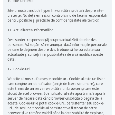
10. Site-uri terțe
Site-ul nostru include hyperlink-uri către și detalii despre site-
uri terțe. Nu deținem niciun control și nu de facem responsabili
pentru politicile și practicile de confidențialitate ale terților.
11. Actualizarea informațiilor
Dvs. sunteți responsabil(ă) asupra actualizării datelor dvs.
personale. Vă rugăm să ne anunțați dacă informațiile personale
pe care le deținem despre dvs. trebuie să fie corectate sau
actualizate și sunteți în imposibilitatea de a vă modifica aceste
date.
12. Cookie-uri
Website-ul nostru folosește cookie-uri. Cookie-ul este un fișier
care conține un identificator (un șir de litere și numere), care
este trimis de un server web către un browser și care este
stocat de acel browser. Identificatorul este apoi trimis înapoi la
server de fiecare dată când browser-ul solicită o pagină de la
acesta. Cookie-urile pot fi cookie-uri ,,persistente" sau cookie-
uri ,,de sesiune": cookie-ul persistent va fi stocat de către
browser și va rămâne valabil până la data stabilită de expirare,