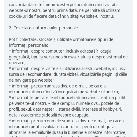
concordanță cu termenii acestei politici atunci când vizitați
website-ul nostru pentru prima dată, ne permite să utilizăm
cookie-uri de fiecare dată când vizitați website-ul nostru.
2. Colectarea informațiilor personale
Pot fi colectate, stocate și utilizate următoarele tipuri de
informații personale:
* informații despre computer, inclusiv adresa IP, locația
geografică, tipul și versiunea browser-ului și despre sistemul de
operare;
* informații despre vizitele și utilizarea acestui website, inclusiv
sursa de recomandare, durata vizitei, vizualizările paginii și căile
de navigare pe website;
* informații precum adresa dvs. de e-mail, pe care le
introduceți atunci când vă înregistrați pe website-ul nostru;
* informațiile pe care le introduceți atunci când creați un profil
pe website-ul nostru – de exemplu, numele dvs., pozele de
profil, sexul, data nașterii, starea civilă, interese și hobby-uri,
detalii academice și detalii despre ocupație;
* informații precum numele și adresa dvs. de e-mail, pe care le
introduceți pentru validarea contului și pentru configura
abonările la e-mailurile și/sau la buletinele noastre informative;