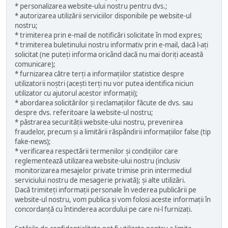
* personalizarea website-ului nostru pentru dvs.;
* autorizarea utilizării serviciilor disponibile pe website-ul
nostru;
* trimiterea prin e-mail de notificări solicitate în mod expres;
* trimiterea buletinului nostru informativ prin e-mail, dacă l-ați
solicitat (ne puteți informa oricând dacă nu mai doriți această
comunicare);
* furnizarea către terți a informațiilor statistice despre
utilizatorii noștri (acești terți nu vor putea identifica niciun
utilizator cu ajutorul acestor informații);
* abordarea solicitărilor și reclamațiilor făcute de dvs. sau
despre dvs. referitoare la website-ul nostru;
* păstrarea securității website-ului nostru, prevenirea
fraudelor, precum și a limitării răspândirii informațiilor false (tip
fake-news);
* verificarea respectării termenilor și condițiilor care
reglementează utilizarea website-ului nostru (inclusiv
monitorizarea mesajelor private trimise prin intermediul
serviciului nostru de mesagerie privată); și alte utilizări.
Dacă trimiteți informații personale în vederea publicării pe
website-ul nostru, vom publica și vom folosi aceste informații în
concordanță cu întinderea acordului pe care ni-l furnizați.