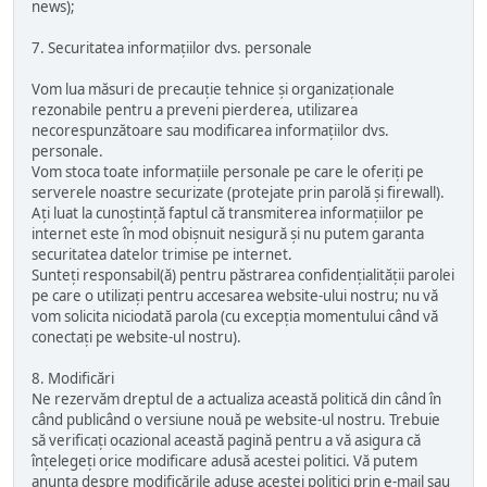
news);
7. Securitatea informațiilor dvs. personale
Vom lua măsuri de precauție tehnice și organizaționale
rezonabile pentru a preveni pierderea, utilizarea
necorespunzătoare sau modificarea informațiilor dvs.
personale.
Vom stoca toate informațiile personale pe care le oferiți pe
serverele noastre securizate (protejate prin parolă și firewall).
Ați luat la cunoștință faptul că transmiterea informațiilor pe
internet este în mod obișnuit nesigură și nu putem garanta
securitatea datelor trimise pe internet.
Sunteți responsabil(ă) pentru păstrarea confidențialității parolei
pe care o utilizați pentru accesarea website-ului nostru; nu vă
vom solicita niciodată parola (cu excepția momentului când vă
conectați pe website-ul nostru).
8. Modificări
Ne rezervăm dreptul de a actualiza această politică din când în
când publicând o versiune nouă pe website-ul nostru. Trebuie
să verificați ocazional această pagină pentru a vă asigura că
înțelegeți orice modificare adusă acestei politici. Vă putem
anunța despre modificările aduse acestei politici prin e-mail sau