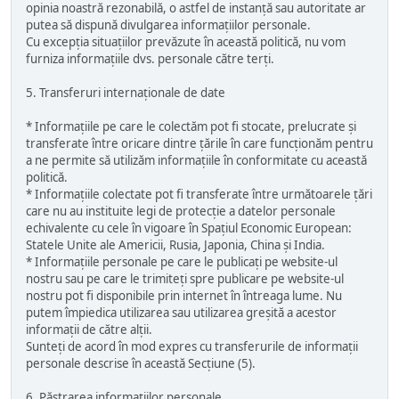
opinia noastră rezonabilă, o astfel de instanță sau autoritate ar
putea să dispună divulgarea informațiilor personale.
Cu excepția situațiilor prevăzute în această politică, nu vom
furniza informațiile dvs. personale către terți.
5. Transferuri internaționale de date
* Informațiile pe care le colectăm pot fi stocate, prelucrate și
transferate între oricare dintre țările în care funcționăm pentru
a ne permite să utilizăm informațiile în conformitate cu această
politică.
* Informațiile colectate pot fi transferate între următoarele țări
care nu au instituite legi de protecție a datelor personale
echivalente cu cele în vigoare în Spațiul Economic European:
Statele Unite ale Americii, Rusia, Japonia, China și India.
* Informațiile personale pe care le publicați pe website-ul
nostru sau pe care le trimiteți spre publicare pe website-ul
nostru pot fi disponibile prin internet în întreaga lume. Nu
putem împiedica utilizarea sau utilizarea greșită a acestor
informații de către alții.
Sunteți de acord în mod expres cu transferurile de informații
personale descrise în această Secțiune (5).
6. Păstrarea informațiilor personale