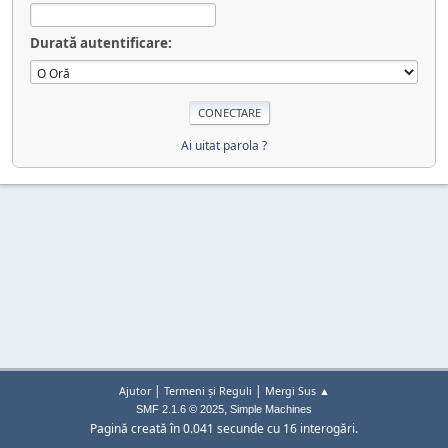
Durată autentificare:
Ai uitat parola ?
|
|
Ajutor
Termeni și Reguli
Mergi Sus ▲
,
SMF 2.1.6 © 2025
Simple Machines
Pagină creată în 0.041 secunde cu 16 interogări.