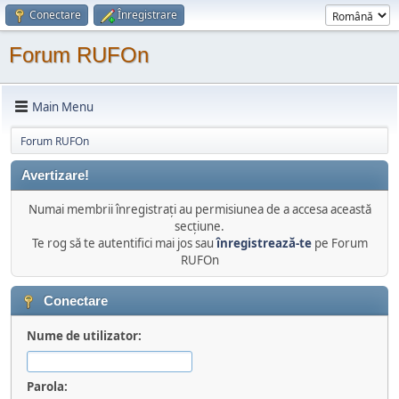
Conectare
Înregistrare
Forum RUFOn
Main Menu
Forum RUFOn
Avertizare!
Numai membrii înregistraţi au permisiunea de a accesa această
secţiune.
Te rog să te autentifici mai jos sau
înregistrează-te
pe Forum
RUFOn
Conectare
Nume de utilizator:
Parola: