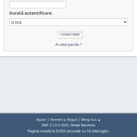
Durată autentificare:
Ai uitat parola ?
|
|
Ajutor
Termeni și Reguli
Mergi Sus ▲
,
SMF 2.1.6 © 2025
Simple Machines
Pagină creată în 0.050 secunde cu 16 interogări.