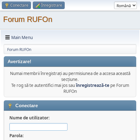
Conectare
Înregistrare
Forum RUFOn
Main Menu
Forum RUFOn
Avertizare!
Numai membrii înregistraţi au permisiunea de a accesa această
secţiune.
Te rog să te autentifici mai jos sau
înregistrează-te
pe Forum
RUFOn
Conectare
Nume de utilizator:
Parola: