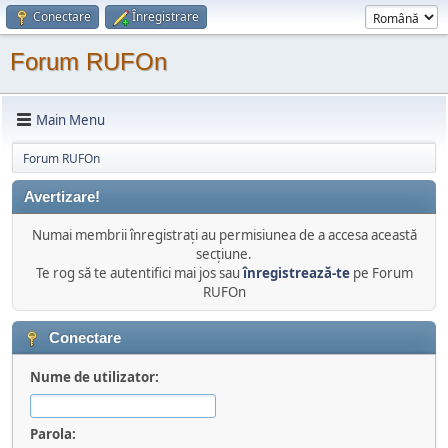
Conectare
Înregistrare
Forum RUFOn
Main Menu
Forum RUFOn
Avertizare!
Numai membrii înregistraţi au permisiunea de a accesa această
secţiune.
Te rog să te autentifici mai jos sau
înregistrează-te
pe Forum
RUFOn
Conectare
Nume de utilizator:
Parola: