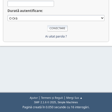
Durată autentificare:
Ai uitat parola ?
|
|
Ajutor
Termeni și Reguli
Mergi Sus ▲
,
SMF 2.1.6 © 2025
Simple Machines
Pagină creată în 0.050 secunde cu 16 interogări.