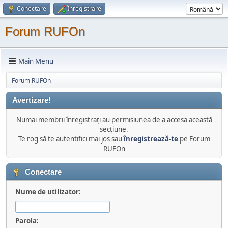
Conectare
Înregistrare
Forum RUFOn
Main Menu
Forum RUFOn
Avertizare!
Numai membrii înregistraţi au permisiunea de a accesa această
secţiune.
Te rog să te autentifici mai jos sau
înregistrează-te
pe Forum
RUFOn
Conectare
Nume de utilizator:
Parola: