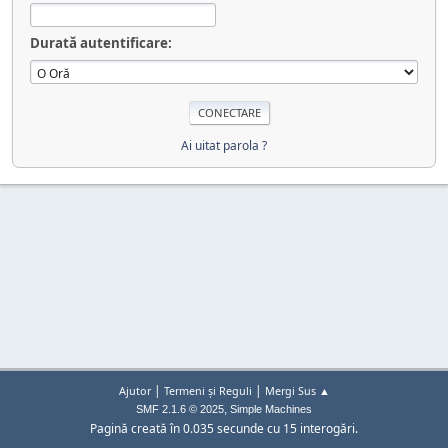
Durată autentificare:
Ai uitat parola ?
|
|
Ajutor
Termeni și Reguli
Mergi Sus ▲
,
SMF 2.1.6 © 2025
Simple Machines
Pagină creată în 0.035 secunde cu 15 interogări.