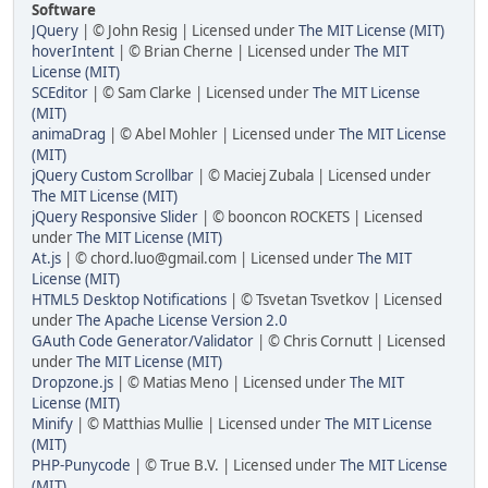
Software
JQuery
| © John Resig | Licensed under
The MIT License (MIT)
hoverIntent
| © Brian Cherne | Licensed under
The MIT
License (MIT)
SCEditor
| © Sam Clarke | Licensed under
The MIT License
(MIT)
animaDrag
| © Abel Mohler | Licensed under
The MIT License
(MIT)
jQuery Custom Scrollbar
| © Maciej Zubala | Licensed under
The MIT License (MIT)
jQuery Responsive Slider
| © booncon ROCKETS | Licensed
under
The MIT License (MIT)
At.js
| © chord.luo@gmail.com | Licensed under
The MIT
License (MIT)
HTML5 Desktop Notifications
| © Tsvetan Tsvetkov | Licensed
under
The Apache License Version 2.0
GAuth Code Generator/Validator
| © Chris Cornutt | Licensed
under
The MIT License (MIT)
Dropzone.js
| © Matias Meno | Licensed under
The MIT
License (MIT)
Minify
| © Matthias Mullie | Licensed under
The MIT License
(MIT)
PHP-Punycode
| © True B.V. | Licensed under
The MIT License
(MIT)