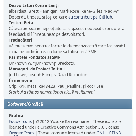
Dezvoltatori Consultanți
albertlast, Brett Flannigan, Mark Rose, René-Gilles "Nao 尚"
Deberdt, tinoest, și toți cei care
au contribuit pe GitHub
.
Testeri Beta
Câteva persoane neprețuite care găsesc neobosit erori, oferă
feedback și îi înnebunesc pe dezvoltatori.
Traducători
Vă mulțumim pentru eforturile dumneavoastră care fac posibil
ca oamenii din întreaga lume să folosească SMF.
Părintele Fondator al SMF
Unknown W. "[Unknown]" Brackets.
Managerii de Proiect Iniţiali
Jeff Lewis, Joseph Fung, și David Recordon.
În memoria
Crip, K@, metallica48423, Paul_Pauline, și Rock Lee.
Și oricui a rămas nemenționat aici, îi mulțumim!
Software/Grafică
Grafică
Fugue Icons
| © 2012 Yusuke Kamiyamane | These icons are
licensed under a Creative Commons Attribution 3.0 License
Oxygen Icons
| These icons are licensed under
GNU LGPLv3