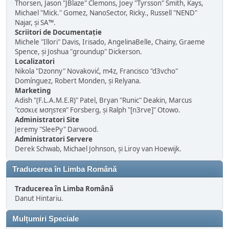
Thorsen, Jason "JBlaze" Clemons, Joey "Tyrsson" Smith, Kays,
Michael "Mick." Gomez, NanoSector, Ricky., Russell "NEND"
Najar, și SA™.
Scriitori de Documentație
Michele "Illori" Davis, Irisado, AngelinaBelle, Chainy, Graeme
Spence, și Joshua "groundup" Dickerson.
Localizatori
Nikola "Dzonny" Novaković, m4z, Francisco "d3vcho"
Domínguez, Robert Monden, și Relyana.
Marketing
Adish "(F.L.A.M.E.R)" Patel, Bryan "Runic" Deakin, Marcus
"cσσкιє мσηѕтєя" Forsberg, și Ralph "[n3rve]" Otowo.
Administratori Site
Jeremy "SleePy" Darwood.
Administratori Servere
Derek Schwab, Michael Johnson, și Liroy van Hoewijk.
Traducerea în Limba Română
Traducerea în Limba Română
Danut Hintariu.
Mulțumiri Speciale