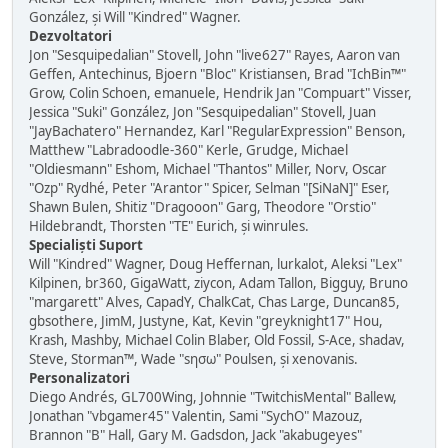
González, și Will "Kindred" Wagner.
Dezvoltatori
Jon "Sesquipedalian" Stovell, John "live627" Rayes, Aaron van
Geffen, Antechinus, Bjoern "Bloc" Kristiansen, Brad "IchBin™"
Grow, Colin Schoen, emanuele, Hendrik Jan "Compuart" Visser,
Jessica "Suki" González, Jon "Sesquipedalian" Stovell, Juan
"JayBachatero" Hernandez, Karl "RegularExpression" Benson,
Matthew "Labradoodle-360" Kerle, Grudge, Michael
"Oldiesmann" Eshom, Michael "Thantos" Miller, Norv, Oscar
"Ozp" Rydhé, Peter "Arantor" Spicer, Selman "[SiNaN]" Eser,
Shawn Bulen, Shitiz "Dragooon" Garg, Theodore "Orstio"
Hildebrandt, Thorsten "TE" Eurich, și winrules.
Specialiști Suport
Will "Kindred" Wagner, Doug Heffernan, lurkalot, Aleksi "Lex"
Kilpinen, br360, GigaWatt, ziycon, Adam Tallon, Bigguy, Bruno
"margarett" Alves, CapadY, ChalkCat, Chas Large, Duncan85,
gbsothere, JimM, Justyne, Kat, Kevin "greyknight17" Hou,
Krash, Mashby, Michael Colin Blaber, Old Fossil, S-Ace, shadav,
Steve, Storman™, Wade "sησω" Poulsen, și xenovanis.
Personalizatori
Diego Andrés, GL700Wing, Johnnie "TwitchisMental" Ballew,
Jonathan "vbgamer45" Valentin, Sami "SychO" Mazouz,
Brannon "B" Hall, Gary M. Gadsdon, Jack "akabugeyes"