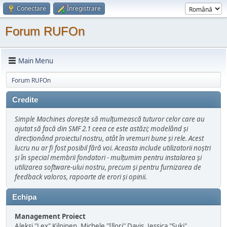
Conectare
Înregistrare
Forum RUFOn
Main Menu
Forum RUFOn
Credite
Simple Machines dorește să mulțumească tuturor celor care au
ajutat să facă din SMF 2.1 ceea ce este astăzi; modelând și
direcționând proiectul nostru, atât în vremuri bune şi rele. Acest
lucru nu ar fi fost posibil fără voi. Aceasta include utilizatorii noștri
și în special membrii fondatori - mulțumim pentru instalarea și
utilizarea software-ului nostru, precum și pentru furnizarea de
feedback valoros, rapoarte de erori și opinii.
Echipa
Management Proiect
Aleksi "Lex" Kilpinen, Michele "Illori" Davis, Jessica "Suki"