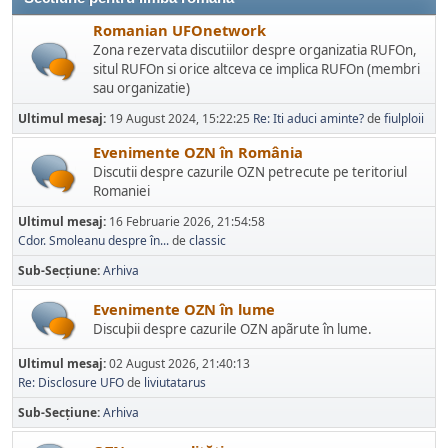
Romanian UFOnetwork
Zona rezervata discutiilor despre organizatia RUFOn,
situl RUFOn si orice altceva ce implica RUFOn (membri
sau organizatie)
Ultimul mesaj:
19 August 2024, 15:22:25
Re: Iti aduci aminte?
de
fiulploii
Evenimente OZN în România
Discutii despre cazurile OZN petrecute pe teritoriul
Romaniei
Ultimul mesaj:
16 Februarie 2026, 21:54:58
Cdor. Smoleanu despre în...
de
classic
Sub-Secțiune
Arhiva
Evenimente OZN în lume
Discuþii despre cazurile OZN apãrute în lume.
Ultimul mesaj:
02 August 2026, 21:40:13
Re: Disclosure UFO
de
liviutatarus
Sub-Secțiune
Arhiva