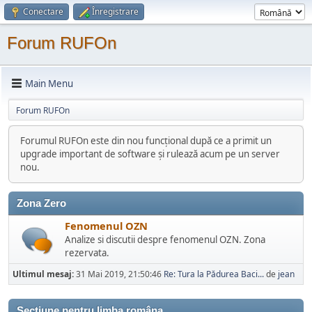
Conectare
Înregistrare
Forum RUFOn
Main Menu
Forum RUFOn
Forumul RUFOn este din nou funcțional după ce a primit un
upgrade important de software și rulează acum pe un server
nou.
Zona Zero
Fenomenul OZN
Analize si discutii despre fenomenul OZN. Zona
rezervata.
Ultimul mesaj:
31 Mai 2019, 21:50:46
Re: Tura la Pădurea Baci...
de
jean
Sectiune pentru limba româna