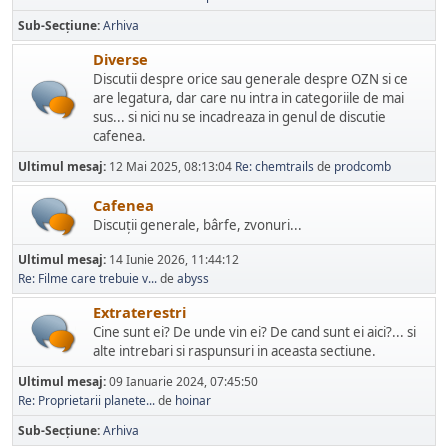
Sub-Secțiune
Arhiva
Diverse
Discutii despre orice sau generale despre OZN si ce
are legatura, dar care nu intra in categoriile de mai
sus... si nici nu se incadreaza in genul de discutie
cafenea.
Ultimul mesaj:
12 Mai 2025, 08:13:04
Re: chemtrails
de
prodcomb
Cafenea
Discuţii generale, bârfe, zvonuri...
Ultimul mesaj:
14 Iunie 2026, 11:44:12
Re: Filme care trebuie v...
de
abyss
Extraterestri
Cine sunt ei? De unde vin ei? De cand sunt ei aici?... si
alte intrebari si raspunsuri in aceasta sectiune.
Ultimul mesaj:
09 Ianuarie 2024, 07:45:50
Re: Proprietarii planete...
de
hoinar
Sub-Secțiune
Arhiva