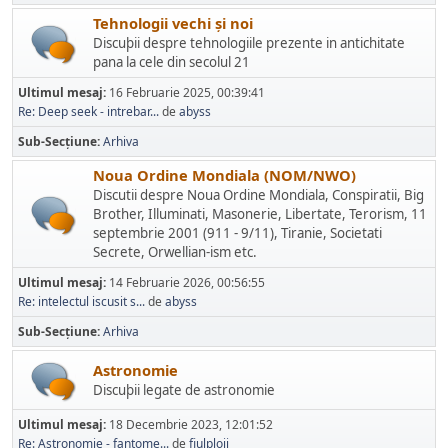
Tehnologii vechi și noi
Discuþii despre tehnologiile prezente in antichitate
pana la cele din secolul 21
Ultimul mesaj:
16 Februarie 2025, 00:39:41
Re: Deep seek - intrebar...
de
abyss
Sub-Secțiune
Arhiva
Noua Ordine Mondiala (NOM/NWO)
Discutii despre Noua Ordine Mondiala, Conspiratii, Big
Brother, Illuminati, Masonerie, Libertate, Terorism, 11
septembrie 2001 (911 - 9/11), Tiranie, Societati
Secrete, Orwellian-ism etc.
Ultimul mesaj:
14 Februarie 2026, 00:56:55
Re: intelectul iscusit s...
de
abyss
Sub-Secțiune
Arhiva
Astronomie
Discuþii legate de astronomie
Ultimul mesaj:
18 Decembrie 2023, 12:01:52
Re: Astronomie - fantome...
de
fiulploii