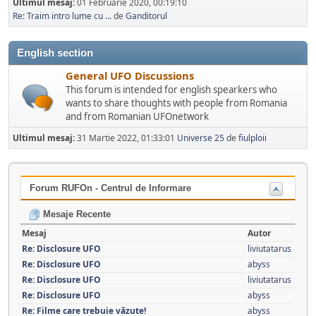
Ultimul mesaj:
01 Februarie 2020, 00:19:10
Re: Traim intro lume cu ...
de
Ganditorul
English section
General UFO Discussions
This forum is intended for english spearkers who
wants to share thoughts with people from Romania
and from Romanian UFOnetwork
Ultimul mesaj:
31 Martie 2022, 01:33:01
Universe 25
de
fiulploii
Forum RUFOn - Centrul de Informare
Mesaje Recente
Mesaj
Autor
Re: Disclosure UFO
liviutatarus
Re: Disclosure UFO
abyss
Re: Disclosure UFO
liviutatarus
Re: Disclosure UFO
abyss
Re: Filme care trebuie văzute!
abyss