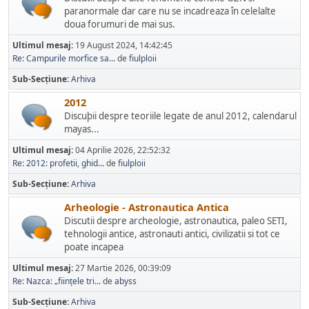
paranormale dar care nu se incadreaza în celelalte
doua forumuri de mai sus.
Ultimul mesaj:
19 August 2024, 14:42:45
Re: Campurile morfice sa...
de
fiulploii
Sub-Secțiune
Arhiva
2012
Discuþii despre teoriile legate de anul 2012, calendarul
mayas...
Ultimul mesaj:
04 Aprilie 2026, 22:52:32
Re: 2012: profetii, ghid...
de
fiulploii
Sub-Secțiune
Arhiva
Arheologie - Astronautica Antica
Discutii despre archeologie, astronautica, paleo SETI,
tehnologii antice, astronauti antici, civilizatii si tot ce
poate incapea
Ultimul mesaj:
27 Martie 2026, 00:39:09
Re: Nazca: „ființele tri...
de
abyss
Sub-Secțiune
Arhiva