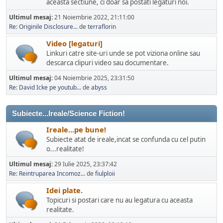
aceasta sectiune, ci doar sa postati legaturi noi.
Ultimul mesaj:
21 Noiembrie 2022, 21:11:00
Re: Originile Disclosure...
de
terraflorin
Video [legaturi]
Linkuri catre site-uri unde se pot viziona online sau
descarca clipuri video sau documentare.
Ultimul mesaj:
04 Noiembrie 2025, 23:31:50
Re: David Icke pe youtub...
de
abyss
Subiecte...Ireale/Science Fiction!
Ireale...pe bune!
Subiecte atat de ireale,incat se confunda cu cel putin
o...realitate!
Ultimul mesaj:
29 Iulie 2025, 23:37:42
Re: Reintruparea Incomoz...
de
fiulploii
Idei plate.
Topicuri si postari care nu au legatura cu aceasta
realitate.