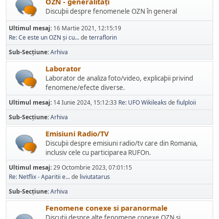
OZN - generalități
Discuþii despre fenomenele OZN în general
Ultimul mesaj:
16 Martie 2021, 12:15:19
Re: Ce este un OZN și cu...
de
terraflorin
Sub-Secțiune
Arhiva
Laborator
Laborator de analiza foto/video, explicaþii privind
fenomene/efecte diverse.
Ultimul mesaj:
14 Iunie 2024, 15:12:33
Re: UFO Wikileaks
de
fiulploii
Sub-Secțiune
Arhiva
Emisiuni Radio/TV
Discuþii despre emisiuni radio/tv care din Romania,
inclusiv cele cu participarea RUFOn.
Ultimul mesaj:
29 Octombrie 2023, 07:01:15
Re: Netflix - Aparitii e...
de
liviutatarus
Sub-Secțiune
Arhiva
Fenomene conexe si paranormale
Discutii despre alte fenomene conexe OZN si