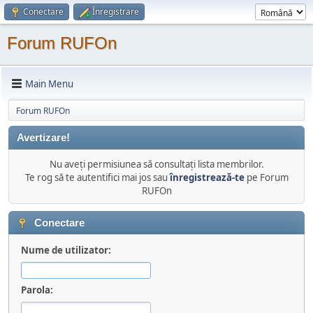
Conectare
Înregistrare
Forum RUFOn
Main Menu
Forum RUFOn
Avertizare!
Nu aveţi permisiunea să consultaţi lista membrilor.
Te rog să te autentifici mai jos sau
înregistrează-te
pe Forum
RUFOn
Conectare
Nume de utilizator:
Parola: