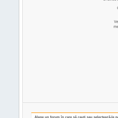
Ve
me
Alege un forum în care să cauţi sau selectează-le p