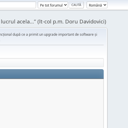
ucrul acela...” (lt-col p.m. Doru Davidovici)
cțional după ce a primit un upgrade important de software și
.