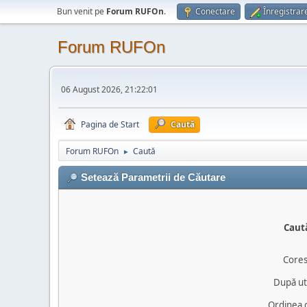
Bun venit pe
Forum RUFOn
.
Conectare
Înregistrar
Forum RUFOn
06 August 2026, 21:22:01
Pagina de Start
Caută
Forum RUFOn
Caută
►
Setează Parametrii de Căutare
Caut
Core
După uti
Ordinea c