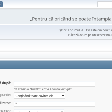
e
„Pentru că oricând se poate întampla l
Ştiri:
Forumul RUFOn este din nou fun
rulează acum pe un server nou
ă după:
de exemplu
Orwell "Ferma Animalelor" -film
spunde:
lizator:
ăutării: