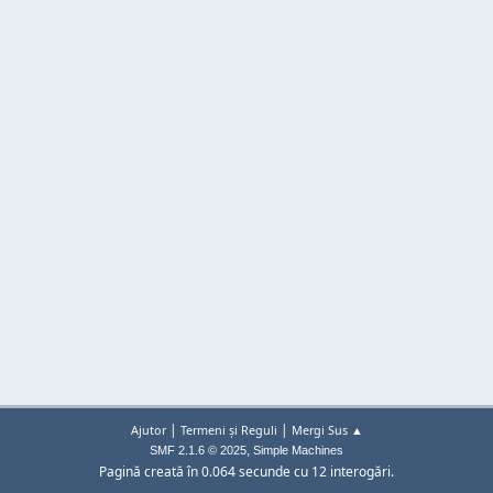
|
|
Ajutor
Termeni și Reguli
Mergi Sus ▲
,
SMF 2.1.6 © 2025
Simple Machines
Pagină creată în 0.064 secunde cu 12 interogări.