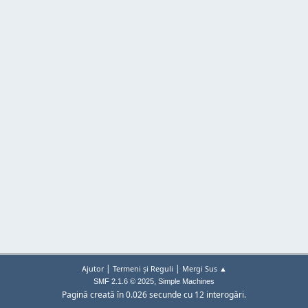
|
|
Ajutor
Termeni și Reguli
Mergi Sus ▲
,
SMF 2.1.6 © 2025
Simple Machines
Pagină creată în 0.026 secunde cu 12 interogări.