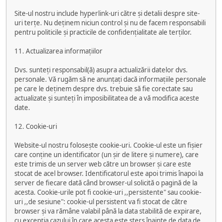
Site-ul nostru include hyperlink-uri către și detalii despre site-
uri terțe. Nu deținem niciun control și nu de facem responsabili
pentru politicile și practicile de confidențialitate ale terților.
11. Actualizarea informațiilor
Dvs. sunteți responsabil(ă) asupra actualizării datelor dvs.
personale. Vă rugăm să ne anunțați dacă informațiile personale
pe care le deținem despre dvs. trebuie să fie corectate sau
actualizate și sunteți în imposibilitatea de a vă modifica aceste
date.
12. Cookie-uri
Website-ul nostru folosește cookie-uri. Cookie-ul este un fișier
care conține un identificator (un șir de litere și numere), care
este trimis de un server web către un browser și care este
stocat de acel browser. Identificatorul este apoi trimis înapoi la
server de fiecare dată când browser-ul solicită o pagină de la
acesta. Cookie-urile pot fi cookie-uri ,,persistente" sau cookie-
uri ,,de sesiune": cookie-ul persistent va fi stocat de către
browser și va rămâne valabil până la data stabilită de expirare,
cu excepția cazului în care acesta este șters înainte de data de