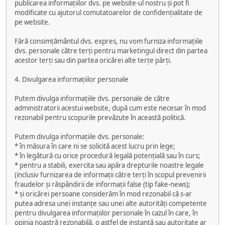
publicarea informațiilor dvs. pe website-ul nostru și pot fi
modificate cu ajutorul comutatoarelor de confidențialitate de
pe website.
Fără consimțământul dvs. expres, nu vom furniza informațiile
dvs. personale către terți pentru marketingul direct din partea
acestor terți sau din partea oricărei alte terțe părți.
4. Divulgarea informațiilor personale
Putem divulga informațiile dvs. personale de către
administratorii acestui website, după cum este necesar în mod
rezonabil pentru scopurile prevăzute în această politică.
Putem divulga informațiile dvs. personale:
* în măsura în care ni se solicită acest lucru prin lege;
* în legătură cu orice procedură legală potențială sau în curs;
* pentru a stabili, exercita sau apăra drepturile noastre legale
(inclusiv furnizarea de informații către terți în scopul prevenirii
fraudelor și răspândirii de informații false (tip fake-news);
* și oricărei persoane considerăm în mod rezonabil că s-ar
putea adresa unei instanțe sau unei alte autorități competente
pentru divulgarea informațiilor personale în cazul în care, în
opinia noastră rezonabilă, o astfel de instanță sau autoritate ar