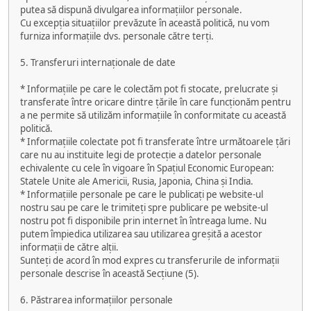
putea să dispună divulgarea informațiilor personale.
Cu excepția situațiilor prevăzute în această politică, nu vom
furniza informațiile dvs. personale către terți.
5. Transferuri internaționale de date
* Informațiile pe care le colectăm pot fi stocate, prelucrate și
transferate între oricare dintre țările în care funcționăm pentru
a ne permite să utilizăm informațiile în conformitate cu această
politică.
* Informațiile colectate pot fi transferate între următoarele țări
care nu au instituite legi de protecție a datelor personale
echivalente cu cele în vigoare în Spațiul Economic European:
Statele Unite ale Americii, Rusia, Japonia, China și India.
* Informațiile personale pe care le publicați pe website-ul
nostru sau pe care le trimiteți spre publicare pe website-ul
nostru pot fi disponibile prin internet în întreaga lume. Nu
putem împiedica utilizarea sau utilizarea greșită a acestor
informații de către alții.
Sunteți de acord în mod expres cu transferurile de informații
personale descrise în această Secțiune (5).
6. Păstrarea informațiilor personale