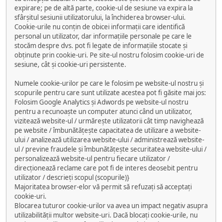
expirare; pe de altă parte, cookie-ul de sesiune va expira la
sfârșitul sesiunii utilizatorului, la închiderea browser-ului.
Cookie-urile nu conțin de obicei informații care identifică
personal un utilizator, dar informațiile personale pe care le
stocăm despre dvs. pot fi legate de informațiile stocate și
obținute prin cookie-uri. Pe site-ul nostru folosim cookie-uri de
sesiune, cât și cookie-uri persistente.
Numele cookie-urilor pe care le folosim pe website-ul nostru și
scopurile pentru care sunt utilizate acestea pot fi găsite mai jos:
Folosim Google Analytics și Adwords pe website-ul nostru
pentru a recunoaște un computer atunci când un utilizator,
vizitează website-ul / urmărește utilizatorii cât timp navighează
pe website / îmbunătățește capacitatea de utilizare a website-
ului / analizează utilizarea website-ului / administrează website-
ul / previne fraudele și îmbunătățește securitatea website-ului /
personalizează website-ul pentru fiecare utilizator /
direcționează reclame care pot fi de interes deosebit pentru
utilizator / descrieți scopul (scopurile)}
Majoritatea browser-elor vă permit să refuzați să acceptați
cookie-uri.
Blocarea tuturor cookie-urilor va avea un impact negativ asupra
utilizabilității multor website-uri. Dacă blocați cookie-urile, nu