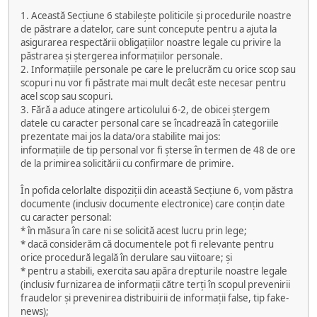
1. Această Secțiune 6 stabilește politicile și procedurile noastre
de păstrare a datelor, care sunt concepute pentru a ajuta la
asigurarea respectării obligațiilor noastre legale cu privire la
păstrarea și ștergerea informațiilor personale.
2. Informațiile personale pe care le prelucrăm cu orice scop sau
scopuri nu vor fi păstrate mai mult decât este necesar pentru
acel scop sau scopuri.
3. Fără a aduce atingere articolului 6-2, de obicei ștergem
datele cu caracter personal care se încadrează în categoriile
prezentate mai jos la data/ora stabilite mai jos:
informațiile de tip personal vor fi șterse în termen de 48 de ore
de la primirea solicitării cu confirmare de primire.
În pofida celorlalte dispoziții din această Secțiune 6, vom păstra
documente (inclusiv documente electronice) care conțin date
cu caracter personal:
* în măsura în care ni se solicită acest lucru prin lege;
* dacă considerăm că documentele pot fi relevante pentru
orice procedură legală în derulare sau viitoare; și
* pentru a stabili, exercita sau apăra drepturile noastre legale
(inclusiv furnizarea de informații către terți în scopul prevenirii
fraudelor și prevenirea distribuirii de informații false, tip fake-
news);