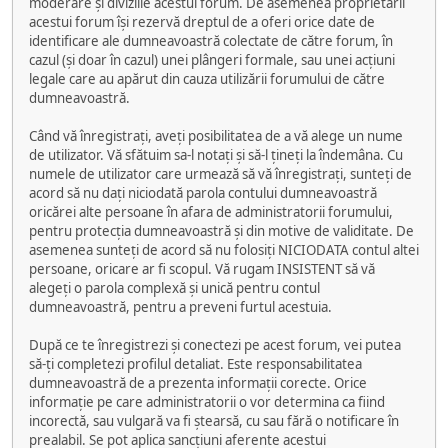
moderare și diviziile acestui forum. De asemenea proprietarii
acestui forum își rezervă dreptul de a oferi orice date de
identificare ale dumneavoastră colectate de către forum, în
cazul (și doar în cazul) unei plângeri formale, sau unei acțiuni
legale care au apărut din cauza utilizării forumului de către
dumneavoastră.
Când vă înregistrați, aveți posibilitatea de a vă alege un nume
de utilizator. Vă sfătuim sa-l notați și să-l țineți la îndemâna. Cu
numele de utilizator care urmează să vă înregistrați, sunteți de
acord să nu dați niciodată parola contului dumneavoastră
oricărei alte persoane în afara de administratorii forumului,
pentru protecția dumneavoastră și din motive de validitate. De
asemenea sunteți de acord să nu folosiți NICIODATA contul altei
persoane, oricare ar fi scopul. Vă rugam INSISTENT să vă
alegeți o parola complexă și unică pentru contul
dumneavoastră, pentru a preveni furtul acestuia.
După ce te înregistrezi și conectezi pe acest forum, vei putea
să-ți completezi profilul detaliat. Este responsabilitatea
dumneavoastră de a prezenta informații corecte. Orice
informație pe care administratorii o vor determina ca fiind
incorectă, sau vulgară va fi ștearsă, cu sau fără o notificare în
prealabil. Se pot aplica sancțiuni aferente acestui