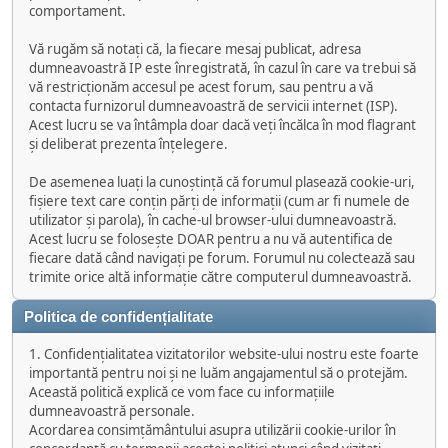
comportament.
Vă rugăm să notați că, la fiecare mesaj publicat, adresa
dumneavoastră IP este înregistrată, în cazul în care va trebui să
vă restricționăm accesul pe acest forum, sau pentru a vă
contacta furnizorul dumneavoastră de servicii internet (ISP).
Acest lucru se va întâmpla doar dacă veți încălca în mod flagrant
și deliberat prezenta înțelegere.
De asemenea luați la cunoștință că forumul plasează cookie-uri,
fișiere text care conțin părți de informații (cum ar fi numele de
utilizator și parola), în cache-ul browser-ului dumneavoastră.
Acest lucru se folosește DOAR pentru a nu vă autentifica de
fiecare dată când navigați pe forum. Forumul nu colectează sau
trimite orice altă informație către computerul dumneavoastră.
Politica de confidențialitate
1. Confidențialitatea vizitatorilor website-ului nostru este foarte
importantă pentru noi și ne luăm angajamentul să o protejăm.
Această politică explică ce vom face cu informațiile
dumneavoastră personale.
Acordarea consimțământului asupra utilizării cookie-urilor în