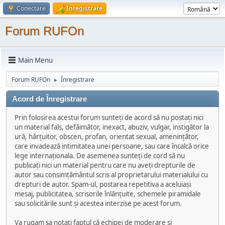
Conectare
Înregistrare
Forum RUFOn
Main Menu
Forum RUFOn
Înregistrare
►
Acord de Înregistrare
Prin folosirea acestui forum sunteți de acord să nu postați nici
un material fals, defăimător, inexact, abuziv, vulgar, instigător la
ură, hărțuitor, obscen, profan, orientat sexual, amenințător,
care invadează intimitatea unei persoane, sau care încalcă orice
lege internaționala. De asemenea sunteți de cord să nu
publicați nici un material pentru care nu aveți drepturile de
autor sau consimțământul scris al proprietarului materialului cu
drepturi de autor. Spam-ul, postarea repetitiva a aceluiași
mesaj, publicitatea, scrisorile înlănțuite, schemele piramidale
sau solicitările sunt și acestea interzise pe acest forum.
Va rugam sa notați faptul că echipei de moderare și