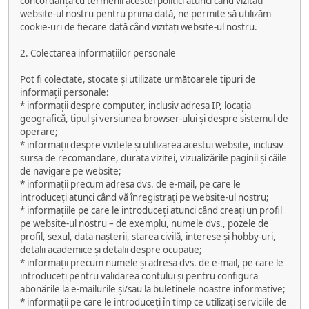
concordanță cu termenii acestei politici atunci când vizitați
website-ul nostru pentru prima dată, ne permite să utilizăm
cookie-uri de fiecare dată când vizitați website-ul nostru.
2. Colectarea informațiilor personale
Pot fi colectate, stocate și utilizate următoarele tipuri de
informații personale:
* informații despre computer, inclusiv adresa IP, locația
geografică, tipul și versiunea browser-ului și despre sistemul de
operare;
* informații despre vizitele și utilizarea acestui website, inclusiv
sursa de recomandare, durata vizitei, vizualizările paginii și căile
de navigare pe website;
* informații precum adresa dvs. de e-mail, pe care le
introduceți atunci când vă înregistrați pe website-ul nostru;
* informațiile pe care le introduceți atunci când creați un profil
pe website-ul nostru – de exemplu, numele dvs., pozele de
profil, sexul, data nașterii, starea civilă, interese și hobby-uri,
detalii academice și detalii despre ocupație;
* informații precum numele și adresa dvs. de e-mail, pe care le
introduceți pentru validarea contului și pentru configura
abonările la e-mailurile și/sau la buletinele noastre informative;
* informații pe care le introduceți în timp ce utilizați serviciile de