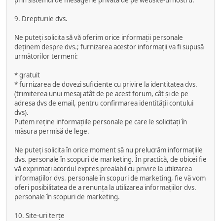
prin sistemul de mesagerie privată de pe website-ul nostru.
9. Drepturile dvs.
Ne puteți solicita să vă oferim orice informații personale
deținem despre dvs.; furnizarea acestor informații va fi supusă
următorilor termeni:
* gratuit
* furnizarea de dovezi suficiente cu privire la identitatea dvs.
(trimiterea unui mesaj atât de pe acest forum, cât și de pe
adresa dvs de email, pentru confirmarea identității contului
dvs).
Putem reține informațiile personale pe care le solicitați în
măsura permisă de lege.
Ne puteți solicita în orice moment să nu prelucrăm informațiile
dvs. personale în scopuri de marketing. În practică, de obicei fie
vă exprimați acordul expres prealabil cu privire la utilizarea
informațiilor dvs. personale în scopuri de marketing, fie vă vom
oferi posibilitatea de a renunța la utilizarea informațiilor dvs.
personale în scopuri de marketing.
10. Site-uri terțe