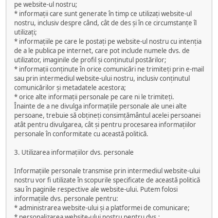
pe website-ul nostru;
* informații care sunt generate în timp ce utilizați website-ul
nostru, inclusiv despre când, cât de des și în ce circumstanțe îl
utilizați;
* informațiile pe care le postați pe website-ul nostru cu intenția
de a le publica pe internet, care pot include numele dvs. de
utilizator, imaginile de profil și conținutul postărilor;
* informații conținute în orice comunicări ne trimiteți prin e-mail
sau prin intermediul website-ului nostru, inclusiv conținutul
comunicărilor și metadatele acestora;
* orice alte informații personale pe care ni le trimiteți.
Înainte de a ne divulga informațiile personale ale unei alte
persoane, trebuie să obțineți consimțământul acelei persoanei
atât pentru divulgarea, cât și pentru procesarea informațiilor
personale în conformitate cu această politică.
3. Utilizarea informațiilor dvs. personale
Informațiile personale transmise prin intermediul website-ului
nostru vor fi utilizate în scopurile specificate de această politică
sau în paginile respective ale website-ului. Putem folosi
informațiile dvs. personale pentru:
* administrarea website-ului și a platformei de comunicare;
* personalizarea website-ului nostru pentru dvs.;