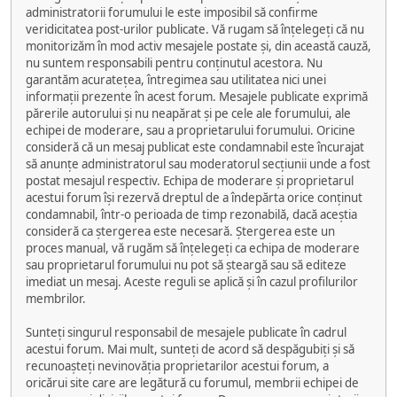
administratorii forumului le este imposibil să confirme
veridicitatea post-urilor publicate. Vă rugam să înțelegeți că nu
monitorizăm în mod activ mesajele postate și, din această cauză,
nu suntem responsabili pentru conținutul acestora. Nu
garantăm acuratețea, întregimea sau utilitatea nici unei
informații prezente în acest forum. Mesajele publicate exprimă
părerile autorului și nu neapărat și pe cele ale forumului, ale
echipei de moderare, sau a proprietarului forumului. Oricine
consideră că un mesaj publicat este condamnabil este încurajat
să anunțe administratorul sau moderatorul secțiunii unde a fost
postat mesajul respectiv. Echipa de moderare și proprietarul
acestui forum își rezervă dreptul de a îndepărta orice conținut
condamnabil, într-o perioada de timp rezonabilă, dacă aceștia
consideră ca ștergerea este necesară. Ștergerea este un
proces manual, vă rugăm să înțelegeți ca echipa de moderare
sau proprietarul forumului nu pot să șteargă sau să editeze
imediat un mesaj. Aceste reguli se aplică și în cazul profilurilor
membrilor.
Sunteți singurul responsabil de mesajele publicate în cadrul
acestui forum. Mai mult, sunteți de acord să despăgubiți și să
recunoașteți nevinovăția proprietarilor acestui forum, a
oricărui site care are legătură cu forumul, membrii echipei de