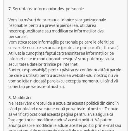
7. Securitatea informațiilor dvs. personale
Vom lua măsuri de precauție tehnice și organizaționale
rezonabile pentru a preveni pierderea, utilizarea
necorespunzătoare sau modificarea informațiilor dvs.
personale.
Vom stoca toate informațiile personale pe care le oferiți pe
serverele noastre securizate (protejate prin parolă și firewall).
Ați luat la cunoștință faptul că transmiterea informațiilor pe
internet este în mod obișnuit nesigură și nu putem garanta
securitatea datelor trimise pe internet.
Sunteți responsabil(ă) pentru păstrarea confidențialității parolei
pe care o utilizați pentru accesarea website-ului nostru; nu vă
vom solicita niciodată parola (cu excepția momentului când vă
conectați pe website-ul nostru).
8. Modificări
Ne rezervăm dreptul de a actualiza această politică din când în
când publicând o versiune nouă pe website-ul nostru. Trebuie
să verificați ocazional această pagină pentru a vă asigura că
înțelegeți orice modificare adusă acestei politici. Vă putem
anunța despre modificările aduse acestei politici prin e-mail sau