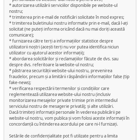
* autorizarea utilizării serviciilor disponibile pe website-ul
nostru;
* trimiterea prin e-mail de notificări solicitate în mod expres;
* trimiterea buletinului nostru informativ prin e-mail, dacă l-ați
solicitat (ne puteți informa oricând dacă nu mai doriți această
comunicare);
* furnizarea către terți a informațiilor statistice despre
utilizatorii noștri (acești terți nu vor putea identifica niciun
utilizator cu ajutorul acestor informații);
* abordarea solicitărilor și reclamațiilor făcute de dvs. sau
despre dvs. referitoare la website-ul nostru;
* păstrarea securității website-ului nostru, prevenirea
fraudelor, precum și a limitării răspândirii informațiilor false (tip
fake-news);
* verificarea respectării termenilor și condițiilor care
reglementează utilizarea website-ului nostru (inclusiv
monitorizarea mesajelor private trimise prin intermediul
serviciului nostru de mesagerie privată); și alte utilizări.
Dacă trimiteți informații personale în vederea publicării pe
website-ul nostru, vom publica și vom folosi aceste informații în
concordanță cu întinderea acordului pe care ni-l furnizați.
Setările de confidențialitate pot fi utilizate pentru a limita