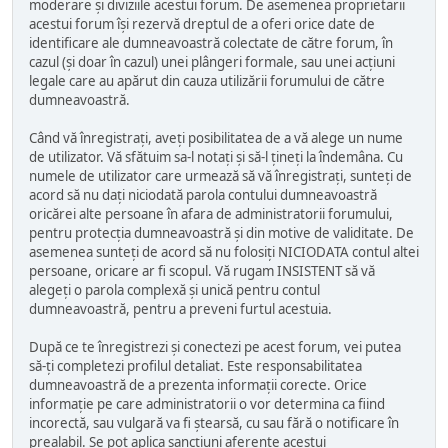
moderare și diviziile acestui forum. De asemenea proprietarii
acestui forum își rezervă dreptul de a oferi orice date de
identificare ale dumneavoastră colectate de către forum, în
cazul (și doar în cazul) unei plângeri formale, sau unei acțiuni
legale care au apărut din cauza utilizării forumului de către
dumneavoastră.
Când vă înregistrați, aveți posibilitatea de a vă alege un nume
de utilizator. Vă sfătuim sa-l notați și să-l țineți la îndemâna. Cu
numele de utilizator care urmează să vă înregistrați, sunteți de
acord să nu dați niciodată parola contului dumneavoastră
oricărei alte persoane în afara de administratorii forumului,
pentru protecția dumneavoastră și din motive de validitate. De
asemenea sunteți de acord să nu folosiți NICIODATA contul altei
persoane, oricare ar fi scopul. Vă rugam INSISTENT să vă
alegeți o parola complexă și unică pentru contul
dumneavoastră, pentru a preveni furtul acestuia.
După ce te înregistrezi și conectezi pe acest forum, vei putea
să-ți completezi profilul detaliat. Este responsabilitatea
dumneavoastră de a prezenta informații corecte. Orice
informație pe care administratorii o vor determina ca fiind
incorectă, sau vulgară va fi ștearsă, cu sau fără o notificare în
prealabil. Se pot aplica sancțiuni aferente acestui