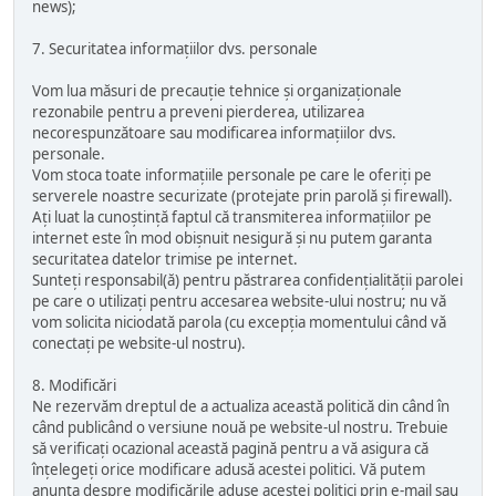
news);
7. Securitatea informațiilor dvs. personale
Vom lua măsuri de precauție tehnice și organizaționale
rezonabile pentru a preveni pierderea, utilizarea
necorespunzătoare sau modificarea informațiilor dvs.
personale.
Vom stoca toate informațiile personale pe care le oferiți pe
serverele noastre securizate (protejate prin parolă și firewall).
Ați luat la cunoștință faptul că transmiterea informațiilor pe
internet este în mod obișnuit nesigură și nu putem garanta
securitatea datelor trimise pe internet.
Sunteți responsabil(ă) pentru păstrarea confidențialității parolei
pe care o utilizați pentru accesarea website-ului nostru; nu vă
vom solicita niciodată parola (cu excepția momentului când vă
conectați pe website-ul nostru).
8. Modificări
Ne rezervăm dreptul de a actualiza această politică din când în
când publicând o versiune nouă pe website-ul nostru. Trebuie
să verificați ocazional această pagină pentru a vă asigura că
înțelegeți orice modificare adusă acestei politici. Vă putem
anunța despre modificările aduse acestei politici prin e-mail sau