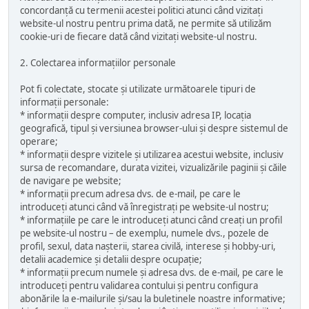
concordanță cu termenii acestei politici atunci când vizitați
website-ul nostru pentru prima dată, ne permite să utilizăm
cookie-uri de fiecare dată când vizitați website-ul nostru.
2. Colectarea informațiilor personale
Pot fi colectate, stocate și utilizate următoarele tipuri de
informații personale:
* informații despre computer, inclusiv adresa IP, locația
geografică, tipul și versiunea browser-ului și despre sistemul de
operare;
* informații despre vizitele și utilizarea acestui website, inclusiv
sursa de recomandare, durata vizitei, vizualizările paginii și căile
de navigare pe website;
* informații precum adresa dvs. de e-mail, pe care le
introduceți atunci când vă înregistrați pe website-ul nostru;
* informațiile pe care le introduceți atunci când creați un profil
pe website-ul nostru – de exemplu, numele dvs., pozele de
profil, sexul, data nașterii, starea civilă, interese și hobby-uri,
detalii academice și detalii despre ocupație;
* informații precum numele și adresa dvs. de e-mail, pe care le
introduceți pentru validarea contului și pentru configura
abonările la e-mailurile și/sau la buletinele noastre informative;