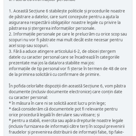
1. Această Secțiune 6 stabilește politicile și procedurile noastre
de păstrare a datelor, care sunt concepute pentru a ajuta la
asigurarea respectării obligațiilor noastre legale cu privire la
păstrarea și ștergerea informațiilor personale.
2. Informațiile personale pe care le prelucrăm cu orice scop sau
scopuri nu vor fi păstrate mai mult decât este necesar pentru
acel scop sau scopuri.
3. Fără a aduce atingere articolului 6-2, de obicei ștergem
datele cu caracter personal care se încadrează în categoriile
prezentate mai jos la data/ora stabilite mai jos:
informațiile de tip personal vor fi șterse în termen de 48 de ore
de la primirea solicitării cu confirmare de primire.
În pofida celorlalte dispoziții din această Secțiune 6, vom păstra
documente (inclusiv documente electronice) care conțin date
cu caracter personal:
* în măsura în care ni se solicită acest lucru prin lege;
* dacă considerăm că documentele pot fi relevante pentru
orice procedură legală în derulare sau viitoare; și
* pentru a stabili, exercita sau apăra drepturile noastre legale
(inclusiv furnizarea de informații către terți în scopul prevenirii
fraudelor și prevenirea distribuirii de informații false, tip fake-