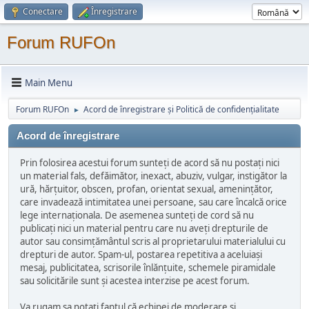
Conectare
Înregistrare
Forum RUFOn
Main Menu
Forum RUFOn
Acord de înregistrare și Politică de confidențialitate
►
Acord de înregistrare
Prin folosirea acestui forum sunteți de acord să nu postați nici
un material fals, defăimător, inexact, abuziv, vulgar, instigător la
ură, hărțuitor, obscen, profan, orientat sexual, amenințător,
care invadează intimitatea unei persoane, sau care încalcă orice
lege internaționala. De asemenea sunteți de cord să nu
publicați nici un material pentru care nu aveți drepturile de
autor sau consimțământul scris al proprietarului materialului cu
drepturi de autor. Spam-ul, postarea repetitiva a aceluiași
mesaj, publicitatea, scrisorile înlănțuite, schemele piramidale
sau solicitările sunt și acestea interzise pe acest forum.
Va rugam sa notați faptul că echipei de moderare și