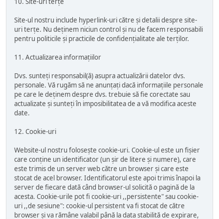
10. Site-uri terțe
Site-ul nostru include hyperlink-uri către și detalii despre site-
uri terțe. Nu deținem niciun control și nu de facem responsabili
pentru politicile și practicile de confidențialitate ale terților.
11. Actualizarea informațiilor
Dvs. sunteți responsabil(ă) asupra actualizării datelor dvs.
personale. Vă rugăm să ne anunțați dacă informațiile personale
pe care le deținem despre dvs. trebuie să fie corectate sau
actualizate și sunteți în imposibilitatea de a vă modifica aceste
date.
12. Cookie-uri
Website-ul nostru folosește cookie-uri. Cookie-ul este un fișier
care conține un identificator (un șir de litere și numere), care
este trimis de un server web către un browser și care este
stocat de acel browser. Identificatorul este apoi trimis înapoi la
server de fiecare dată când browser-ul solicită o pagină de la
acesta. Cookie-urile pot fi cookie-uri ,,persistente" sau cookie-
uri ,,de sesiune": cookie-ul persistent va fi stocat de către
browser și va rămâne valabil până la data stabilită de expirare,