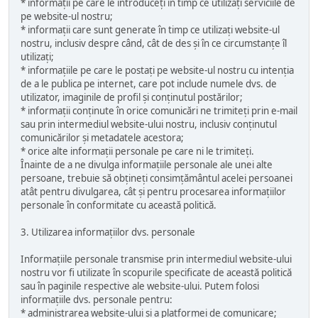
* informații pe care le introduceți în timp ce utilizați serviciile de
pe website-ul nostru;
* informații care sunt generate în timp ce utilizați website-ul
nostru, inclusiv despre când, cât de des și în ce circumstanțe îl
utilizați;
* informațiile pe care le postați pe website-ul nostru cu intenția
de a le publica pe internet, care pot include numele dvs. de
utilizator, imaginile de profil și conținutul postărilor;
* informații conținute în orice comunicări ne trimiteți prin e-mail
sau prin intermediul website-ului nostru, inclusiv conținutul
comunicărilor și metadatele acestora;
* orice alte informații personale pe care ni le trimiteți.
Înainte de a ne divulga informațiile personale ale unei alte
persoane, trebuie să obțineți consimțământul acelei persoanei
atât pentru divulgarea, cât și pentru procesarea informațiilor
personale în conformitate cu această politică.
3. Utilizarea informațiilor dvs. personale
Informațiile personale transmise prin intermediul website-ului
nostru vor fi utilizate în scopurile specificate de această politică
sau în paginile respective ale website-ului. Putem folosi
informațiile dvs. personale pentru:
* administrarea website-ului și a platformei de comunicare;