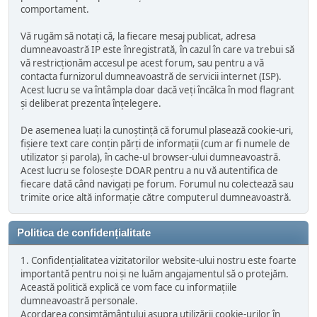
comportament.
Vă rugăm să notați că, la fiecare mesaj publicat, adresa
dumneavoastră IP este înregistrată, în cazul în care va trebui să
vă restricționăm accesul pe acest forum, sau pentru a vă
contacta furnizorul dumneavoastră de servicii internet (ISP).
Acest lucru se va întâmpla doar dacă veți încălca în mod flagrant
și deliberat prezenta înțelegere.
De asemenea luați la cunoștință că forumul plasează cookie-uri,
fișiere text care conțin părți de informații (cum ar fi numele de
utilizator și parola), în cache-ul browser-ului dumneavoastră.
Acest lucru se folosește DOAR pentru a nu vă autentifica de
fiecare dată când navigați pe forum. Forumul nu colectează sau
trimite orice altă informație către computerul dumneavoastră.
Politica de confidențialitate
1. Confidențialitatea vizitatorilor website-ului nostru este foarte
importantă pentru noi și ne luăm angajamentul să o protejăm.
Această politică explică ce vom face cu informațiile
dumneavoastră personale.
Acordarea consimțământului asupra utilizării cookie-urilor în