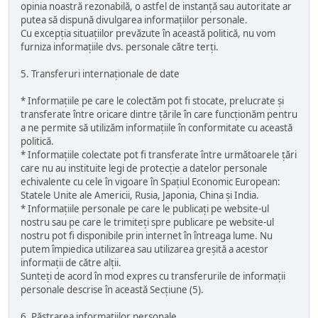
opinia noastră rezonabilă, o astfel de instanță sau autoritate ar
putea să dispună divulgarea informațiilor personale.
Cu excepția situațiilor prevăzute în această politică, nu vom
furniza informațiile dvs. personale către terți.
5. Transferuri internaționale de date
* Informațiile pe care le colectăm pot fi stocate, prelucrate și
transferate între oricare dintre țările în care funcționăm pentru
a ne permite să utilizăm informațiile în conformitate cu această
politică.
* Informațiile colectate pot fi transferate între următoarele țări
care nu au instituite legi de protecție a datelor personale
echivalente cu cele în vigoare în Spațiul Economic European:
Statele Unite ale Americii, Rusia, Japonia, China și India.
* Informațiile personale pe care le publicați pe website-ul
nostru sau pe care le trimiteți spre publicare pe website-ul
nostru pot fi disponibile prin internet în întreaga lume. Nu
putem împiedica utilizarea sau utilizarea greșită a acestor
informații de către alții.
Sunteți de acord în mod expres cu transferurile de informații
personale descrise în această Secțiune (5).
6. Păstrarea informațiilor personale