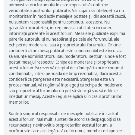
administratorii forumului le este imposibil să confirme
veridicitatea post-urilor publicate. Vă rugam să înțelegeți că nu
monitorizăm în mod activ mesajele postate și, din această cauză,
nu suntem responsabili pentru conținutul acestora. Nu
garantăm acuratețea, întregimea sau utilitatea nici unei
informații prezente în acest forum. Mesajele publicate exprimă
părerile autorului și nu neapărat și pe cele ale forumului, ale
echipei de moderare, sau a proprietarului forumului. Oricine
consideră că un mesaj publicat este condamnabil este încurajat
să anunțe administratorul sau moderatorul secțiunii unde a fost
postat mesajul respectiv. Echipa de moderare și proprietarul
acestui forum își rezervă dreptul de a îndepărta orice conținut
condamnabil, într-o perioada de timp rezonabilă, dacă aceștia
consideră ca ștergerea este necesară. Ștergerea este un
proces manual, vă rugăm să înțelegeți ca echipa de moderare
sau proprietarul forumului nu pot să șteargă sau să editeze
imediat un mesaj. Aceste reguli se aplică și în cazul profilurilor
membrilor.
Sunteți singurul responsabil de mesajele publicate în cadrul
acestui forum. Mai mult, sunteți de acord să despăgubiți și să
recunoașteți nevinovăția proprietarilor acestui forum, a
oricărui site care are legătură cu forumul, membrii echipei de