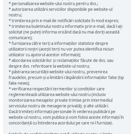
* personalizarea website-ului nostru pentru dvs.;
* autorizarea utilizării serviciilor disponibile pe website-ul
nostru;
* trimiterea prin e-mail de notificări solicitate în mod expres;
* trimiterea buletinului nostru informativ prin e-mail, dacă l-ați
solicitat (ne puteți informa oricând dacă nu mai doriți această
comunicare);
* furnizarea către terți a informațiilor statistice despre
utilizatorii noștri (acești terți nu vor putea identifica niciun
utilizator cu ajutorul acestor informații);
* abordarea solicitărilor și reclamațiilor făcute de dvs. sau
despre dvs. referitoare la website-ul nostru;
* păstrarea securității website-ului nostru, prevenirea
fraudelor, precum și a limitării răspândirii informațiilor false (tip
fake-news);
* verificarea respectării termenilor și condițiilor care
reglementează utilizarea website-ului nostru (inclusiv
monitorizarea mesajelor private trimise prin intermediul
serviciului nostru de mesagerie privată); și alte utilizări.
Dacă trimiteți informații personale în vederea publicării pe
website-ul nostru, vom publica și vom folosi aceste informații în
concordanță cu întinderea acordului pe care ni-l furnizați.