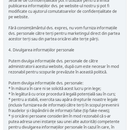
Setările de confidențialitate pot fi utilizate pentru a limita
publicarea informațiilor dvs. pe website-ul nostru și pot fi
modificate cu ajutorul comutatoarelor de confidențialitate de
pe website.
Fără consimțământul dvs. expres, nu vom furniza informațiile
dvs. personale către terți pentru marketingul direct din partea
acestor terți sau din partea oricărei alte terțe părți.
4. Divulgarea informațiilor personale
Putem divulga informațiile dvs. personale de către
administratorii acestui website, după cum este necesar în mod
rezonabil pentru scopurile prevăzute în această politică.
Putem divulga informațiile dvs. personale:
* în măsura în care ni se solicită acest lucru prin lege;
* în legătură cu orice procedură legală potențială sau în curs;
* pentru a stabili, exercita sau apăra drepturile noastre legale
(inclusiv furnizarea de informații către terți în scopul prevenirii
fraudelor și răspândirii de informații false (tip fake-news);
* și oricărei persoane considerăm în mod rezonabil că s-ar
putea adresa unei instanțe sau unei alte autorități competente
pentru divulgarea informațiilor personale în cazul în care, în