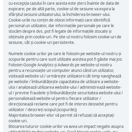
cu excepția cazului în care acesta este șters înainte de data de
expirare; pe de altă parte, cookie-ul de sesiune va expira la
sfârșitul sesiunii utilizatorului, la închiderea browser-ului.
Cookie-urile nu conțin de obicei informații care identifică
personal un utilizator, dar informațiile personale pe care le
stocăm despre dvs. pot fi legate de informațiile stocate și
obținute prin cookie-uri. Pe site-ul nostru folosim cookie-uri de
sesiune, cât și cookie-uri persistente.
Numele cookie-urilor pe care le folosim pe website-ul nostru și
scopurile pentru care sunt utilizate acestea pot fi găsite mai jos:
Folosim Google Analytics și Adwords pe website-ul nostru
pentru a recunoaște un computer atunci când un utilizator,
vizitează website-ul / urmărește utilizatorii cât timp navighează
pe website / îmbunătățește capacitatea de utilizare a website-
ului / analizează utilizarea website-ului / administrează website-
ul / previne fraudele și îmbunătățește securitatea website-ului /
personalizează website-ul pentru fiecare utilizator /
direcționează reclame care pot fi de interes deosebit pentru
utilizator / descrieți scopul (scopurile)}
Majoritatea browser-elor vă permit să refuzați să acceptați
cookie-uri.
Blocarea tuturor cookie-urilor va avea un impact negativ asupra