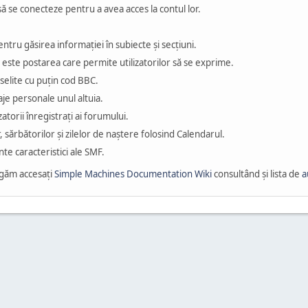
 să se conecteze pentru a avea acces la contul lor.
ntru găsirea informaţiei în subiecte şi secţiuni.
 este postarea care permite utilizatorilor să se exprime.
eselite cu puţin cod BBC.
saje personale unul altuia.
atorii înregistraţi ai forumului.
r, sărbătorilor şi zilelor de naştere folosind Calendarul.
ante caracteristici ale SMF.
ugăm accesaţi
Simple Machines Documentation Wiki
consultând şi lista de
a