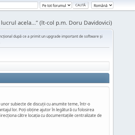
ucrul acela...” (lt-col p.m. Doru Davidovici)
cțional după ce a primit un upgrade important de software și
.
l unor subiecte de discuţii cu anumite teme, într-o
ajul lor. Poţi obţine ajutor în legătură cu folosirea
 direcţiona către locaţia cu documentaţiile centralizate de