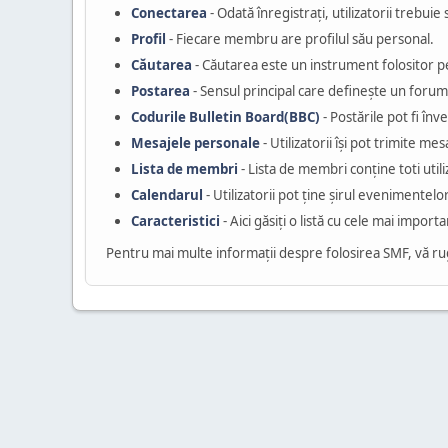
Conectarea
- Odată înregistraţi, utilizatorii trebuie
Profil
- Fiecare membru are profilul său personal.
Căutarea
- Căutarea este un instrument folositor pe
Postarea
- Sensul principal care defineşte un forum
Codurile Bulletin Board(BBC)
- Postările pot fi înv
Mesajele personale
- Utilizatorii își pot trimite me
Lista de membri
- Lista de membri conţine toti utiliz
Calendarul
- Utilizatorii pot ţine şirul evenimentelo
Caracteristici
- Aici găsiţi o listă cu cele mai import
Pentru mai multe informaţii despre folosirea SMF, vă r