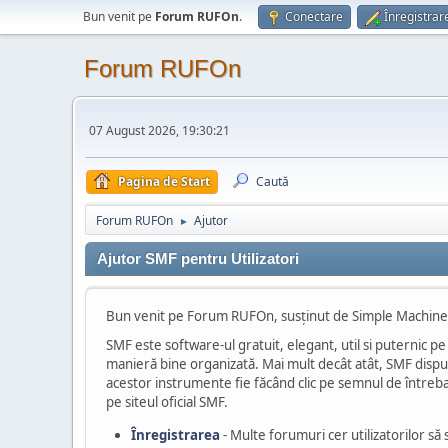
Bun venit pe
Forum RUFOn
.
Conectare
Înregistrar
Forum RUFOn
07 August 2026, 19:30:21
Pagina de Start
Caută
Forum RUFOn
Ajutor
►
Ajutor SMF pentru Utilizatori
Bun venit pe Forum RUFOn, susținut de Simple Machin
SMF este software-ul gratuit, elegant, util si puternic pe
manieră bine organizată. Mai mult decât atât, SMF dispune 
acestor instrumente fie făcând clic pe semnul de întrebare
pe siteul oficial SMF.
Înregistrarea
- Multe forumuri cer utilizatorilor să