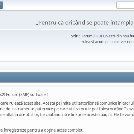
e
„Pentru că oricând se poate întampla l
Ştiri:
Forumul RUFOn este din nou fun
rulează acum pe un server nou
es® Forum (SMF) software!
 care rulează acest site. Acesta permite utilizatorilor să comunice în cadru
de instrumente puternice pe care utilizatorii le pot folosi oricând în avant
 aflat în dreptul lor, fie căutând între linkurile acestei pagini. Ele te vor
 se înregistreze pentru a obţine acces complet.