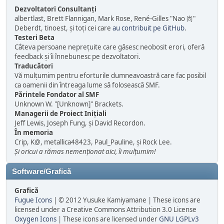
Dezvoltatori Consultanți
albertlast, Brett Flannigan, Mark Rose, René-Gilles "Nao 尚"
Deberdt, tinoest, și toți cei care
au contribuit pe GitHub
.
Testeri Beta
Câteva persoane neprețuite care găsesc neobosit erori, oferă
feedback și îi înnebunesc pe dezvoltatori.
Traducători
Vă mulțumim pentru eforturile dumneavoastră care fac posibil
ca oamenii din întreaga lume să folosească SMF.
Părintele Fondator al SMF
Unknown W. "[Unknown]" Brackets.
Managerii de Proiect Iniţiali
Jeff Lewis, Joseph Fung, și David Recordon.
În memoria
Crip, K@, metallica48423, Paul_Pauline, și Rock Lee.
Și oricui a rămas nemenționat aici, îi mulțumim!
Software/Grafică
Grafică
Fugue Icons
| © 2012 Yusuke Kamiyamane | These icons are
licensed under a Creative Commons Attribution 3.0 License
Oxygen Icons
| These icons are licensed under
GNU LGPLv3