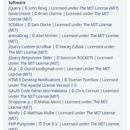
Software
JQuery
| © John Resig | Licensed under
The MIT License (MIT)
hoverIntent
| © Brian Cherne | Licensed under
The MIT
License (MIT)
SCEditor
| © Sam Clarke | Licensed under
The MIT License
(MIT)
animaDrag
| © Abel Mohler | Licensed under
The MIT License
(MIT)
jQuery Custom Scrollbar
| © Maciej Zubala | Licensed under
The MIT License (MIT)
jQuery Responsive Slider
| © booncon ROCKETS | Licensed
under
The MIT License (MIT)
At.js
| © chord.luo@gmail.com | Licensed under
The MIT
License (MIT)
HTML5 Desktop Notifications
| © Tsvetan Tsvetkov | Licensed
under
The Apache License Version 2.0
GAuth Code Generator/Validator
| © Chris Cornutt | Licensed
under
The MIT License (MIT)
Dropzone.js
| © Matias Meno | Licensed under
The MIT
License (MIT)
Minify
| © Matthias Mullie | Licensed under
The MIT License
(MIT)
PHP-Punycode
| © True B.V. | Licensed under
The MIT License
(MIT)