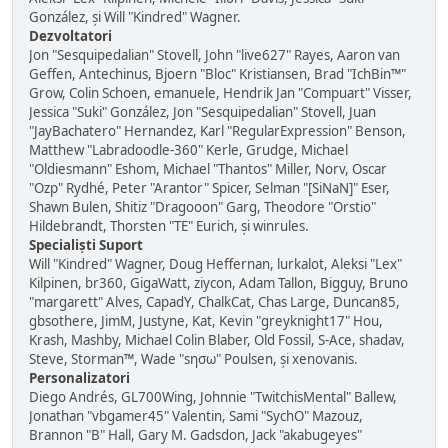
González, și Will "Kindred" Wagner.
Dezvoltatori
Jon "Sesquipedalian" Stovell, John "live627" Rayes, Aaron van
Geffen, Antechinus, Bjoern "Bloc" Kristiansen, Brad "IchBin™"
Grow, Colin Schoen, emanuele, Hendrik Jan "Compuart" Visser,
Jessica "Suki" González, Jon "Sesquipedalian" Stovell, Juan
"JayBachatero" Hernandez, Karl "RegularExpression" Benson,
Matthew "Labradoodle-360" Kerle, Grudge, Michael
"Oldiesmann" Eshom, Michael "Thantos" Miller, Norv, Oscar
"Ozp" Rydhé, Peter "Arantor" Spicer, Selman "[SiNaN]" Eser,
Shawn Bulen, Shitiz "Dragooon" Garg, Theodore "Orstio"
Hildebrandt, Thorsten "TE" Eurich, și winrules.
Specialiști Suport
Will "Kindred" Wagner, Doug Heffernan, lurkalot, Aleksi "Lex"
Kilpinen, br360, GigaWatt, ziycon, Adam Tallon, Bigguy, Bruno
"margarett" Alves, CapadY, ChalkCat, Chas Large, Duncan85,
gbsothere, JimM, Justyne, Kat, Kevin "greyknight17" Hou,
Krash, Mashby, Michael Colin Blaber, Old Fossil, S-Ace, shadav,
Steve, Storman™, Wade "sησω" Poulsen, și xenovanis.
Personalizatori
Diego Andrés, GL700Wing, Johnnie "TwitchisMental" Ballew,
Jonathan "vbgamer45" Valentin, Sami "SychO" Mazouz,
Brannon "B" Hall, Gary M. Gadsdon, Jack "akabugeyes"