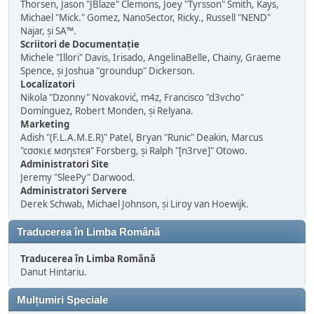
Thorsen, Jason "JBlaze" Clemons, Joey "Tyrsson" Smith, Kays,
Michael "Mick." Gomez, NanoSector, Ricky., Russell "NEND"
Najar, și SA™.
Scriitori de Documentație
Michele "Illori" Davis, Irisado, AngelinaBelle, Chainy, Graeme
Spence, și Joshua "groundup" Dickerson.
Localizatori
Nikola "Dzonny" Novaković, m4z, Francisco "d3vcho"
Domínguez, Robert Monden, și Relyana.
Marketing
Adish "(F.L.A.M.E.R)" Patel, Bryan "Runic" Deakin, Marcus
"cσσкιє мσηѕтєя" Forsberg, și Ralph "[n3rve]" Otowo.
Administratori Site
Jeremy "SleePy" Darwood.
Administratori Servere
Derek Schwab, Michael Johnson, și Liroy van Hoewijk.
Traducerea în Limba Română
Traducerea în Limba Română
Danut Hintariu.
Mulțumiri Speciale