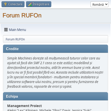
Conectare
Înregistrare
Forum RUFOn
Main Menu
Forum RUFOn
Credite
Simple Machines dorește să mulțumească tuturor celor care au
ajutat să facă din SMF 2.1 ceea ce este astăzi; modelând și
direcționând proiectul nostru, atât în vremuri bune şi rele. Acest
lucru nu ar fi fost posibil fără voi. Aceasta include utilizatorii noștri
și în special membrii fondatori - mulțumim pentru instalarea și
utilizarea software-ului nostru, precum și pentru furnizarea de
feedback valoros, rapoarte de erori și opinii.
Echipa
Management Proiect
Aleksi "Lex" Kilpinen, Michele "Illori" Davis, Jessica "Suki"