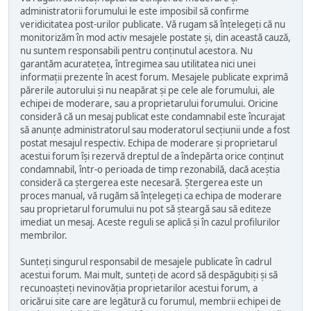
administratorii forumului le este imposibil să confirme
veridicitatea post-urilor publicate. Vă rugam să înțelegeți că nu
monitorizăm în mod activ mesajele postate și, din această cauză,
nu suntem responsabili pentru conținutul acestora. Nu
garantăm acuratețea, întregimea sau utilitatea nici unei
informații prezente în acest forum. Mesajele publicate exprimă
părerile autorului și nu neapărat și pe cele ale forumului, ale
echipei de moderare, sau a proprietarului forumului. Oricine
consideră că un mesaj publicat este condamnabil este încurajat
să anunțe administratorul sau moderatorul secțiunii unde a fost
postat mesajul respectiv. Echipa de moderare și proprietarul
acestui forum își rezervă dreptul de a îndepărta orice conținut
condamnabil, într-o perioada de timp rezonabilă, dacă aceștia
consideră ca ștergerea este necesară. Ștergerea este un
proces manual, vă rugăm să înțelegeți ca echipa de moderare
sau proprietarul forumului nu pot să șteargă sau să editeze
imediat un mesaj. Aceste reguli se aplică și în cazul profilurilor
membrilor.
Sunteți singurul responsabil de mesajele publicate în cadrul
acestui forum. Mai mult, sunteți de acord să despăgubiți și să
recunoașteți nevinovăția proprietarilor acestui forum, a
oricărui site care are legătură cu forumul, membrii echipei de