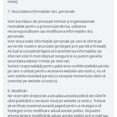
news);
7. Securitatea informațiilor dvs. personale
Vom lua măsuri de precauție tehnice și organizaționale
rezonabile pentru a preveni pierderea, utilizarea
necorespunzătoare sau modificarea informațiilor dvs.
personale.
Vom stoca toate informațiile personale pe care le oferiți pe
serverele noastre securizate (protejate prin parolă și firewall).
Ați luat la cunoștință faptul că transmiterea informațiilor pe
internet este în mod obișnuit nesigură și nu putem garanta
securitatea datelor trimise pe internet.
Sunteți responsabil(ă) pentru păstrarea confidențialității parolei
pe care o utilizați pentru accesarea website-ului nostru; nu vă
vom solicita niciodată parola (cu excepția momentului când vă
conectați pe website-ul nostru).
8. Modificări
Ne rezervăm dreptul de a actualiza această politică din când în
când publicând o versiune nouă pe website-ul nostru. Trebuie
să verificați ocazional această pagină pentru a vă asigura că
înțelegeți orice modificare adusă acestei politici. Vă putem
anunța despre modificările aduse acestei politici prin e-mail sau