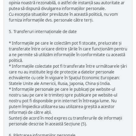
opinia noastră rezonabilă, o astfel de instanță sau autoritate ar
putea să dispună divulgarea informațiilor personale.
Cu excepția situațiilor prevăzute în această politică, nu vom
furniza informațiile dvs. personale către terți.
5. Transferuri internaționale de date
* Informațiile pe care le colectăm pot fi stocate, prelucrate și
transferate între oricare dintre țările în care funcționăm pentru
a ne permite să utilizăm informațiile în conformitate cu această
politică.
* Informațiile colectate pot fi transferate între următoarele țări
care nu au instituite legi de protecție a datelor personale
echivalente cu cele în vigoare în Spațiul Economic European:
Statele Unite ale Americii, Rusia, Japonia, China și India.
* Informațiile personale pe care le publicați pe website-ul
nostru sau pe care le trimiteți spre publicare pe website-ul
nostru pot fi disponibile prin internet în întreaga lume. Nu
putem împiedica utilizarea sau utilizarea greșită a acestor
informații de către alții.
Sunteți de acord în mod expres cu transferurile de informații
personale descrise în această Secțiune (5).
6. Păstrarea informațiilor personale