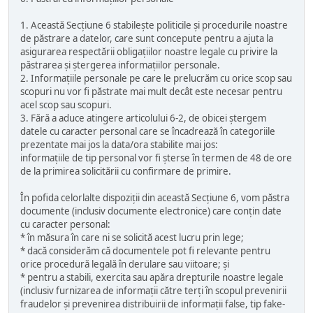
1. Această Secțiune 6 stabilește politicile și procedurile noastre
de păstrare a datelor, care sunt concepute pentru a ajuta la
asigurarea respectării obligațiilor noastre legale cu privire la
păstrarea și ștergerea informațiilor personale.
2. Informațiile personale pe care le prelucrăm cu orice scop sau
scopuri nu vor fi păstrate mai mult decât este necesar pentru
acel scop sau scopuri.
3. Fără a aduce atingere articolului 6-2, de obicei ștergem
datele cu caracter personal care se încadrează în categoriile
prezentate mai jos la data/ora stabilite mai jos:
informațiile de tip personal vor fi șterse în termen de 48 de ore
de la primirea solicitării cu confirmare de primire.
În pofida celorlalte dispoziții din această Secțiune 6, vom păstra
documente (inclusiv documente electronice) care conțin date
cu caracter personal:
* în măsura în care ni se solicită acest lucru prin lege;
* dacă considerăm că documentele pot fi relevante pentru
orice procedură legală în derulare sau viitoare; și
* pentru a stabili, exercita sau apăra drepturile noastre legale
(inclusiv furnizarea de informații către terți în scopul prevenirii
fraudelor și prevenirea distribuirii de informații false, tip fake-