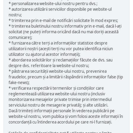
* personalizarea website-ului nostru pentru dvs.;
* autorizarea utilizării serviciilor disponibile pe website-ul
nostru;
* trimiterea prin e-mail de notificări solicitate în mod expres;
* trimiterea buletinului nostru informativ prin e-mail, dacă l-ați
solicitat (ne puteți informa oricând dacă nu mai doriți această
comunicare);
* furnizarea către terți a informațiilor statistice despre
utilizatorii noștri (acești terți nu vor putea identifica niciun
utilizator cu ajutorul acestor informații);
* abordarea solicitărilor și reclamațiilor făcute de dvs. sau
despre dvs. referitoare la website-ul nostru;
* păstrarea securității website-ului nostru, prevenirea
fraudelor, precum și a limitării răspândirii informațiilor false (tip
fake-news);
* verificarea respectării termenilor și condițiilor care
reglementează utilizarea website-ului nostru (inclusiv
monitorizarea mesajelor private trimise prin intermediul
serviciului nostru de mesagerie privată); și alte utilizări.
Dacă trimiteți informații personale în vederea publicării pe
website-ul nostru, vom publica și vom folosi aceste informații în
concordanță cu întinderea acordului pe care ni-l furnizați.