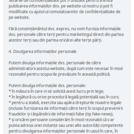
Setările de confidențialitate pot fi utilizate pentru a limita
publicarea informațiilor dvs. pe website-ul nostru și pot fi
modificate cu ajutorul comutatoarelor de confidențialitate de
pe website.
Fără consimțământul dvs. expres, nu vom furniza informațiile
dvs. personale către terți pentru marketingul direct din partea
acestor terți sau din partea oricărei alte terțe părți.
4. Divulgarea informațiilor personale
Putem divulga informațiile dvs. personale de către
administratorii acestui website, după cum este necesar în mod
rezonabil pentru scopurile prevăzute în această politică.
Putem divulga informațiile dvs. personale:
* în măsura în care ni se solicită acest lucru prin lege;
* în legătură cu orice procedură legală potențială sau în curs;
* pentru a stabili, exercita sau apăra drepturile noastre legale
(inclusiv furnizarea de informații către terți în scopul prevenirii
fraudelor și răspândirii de informații false (tip fake-news);
* și oricărei persoane considerăm în mod rezonabil că s-ar
putea adresa unei instanțe sau unei alte autorități competente
pentru divulgarea informațiilor personale în cazul în care, în