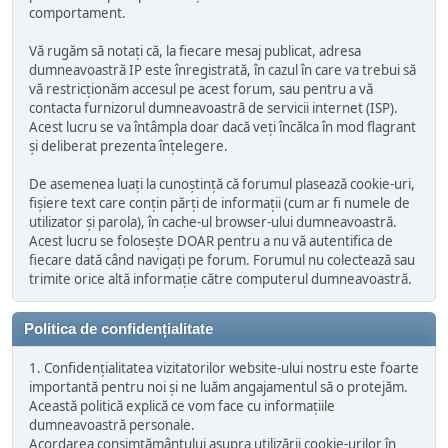
comportament.
Vă rugăm să notați că, la fiecare mesaj publicat, adresa
dumneavoastră IP este înregistrată, în cazul în care va trebui să
vă restricționăm accesul pe acest forum, sau pentru a vă
contacta furnizorul dumneavoastră de servicii internet (ISP).
Acest lucru se va întâmpla doar dacă veți încălca în mod flagrant
și deliberat prezenta înțelegere.
De asemenea luați la cunoștință că forumul plasează cookie-uri,
fișiere text care conțin părți de informații (cum ar fi numele de
utilizator și parola), în cache-ul browser-ului dumneavoastră.
Acest lucru se folosește DOAR pentru a nu vă autentifica de
fiecare dată când navigați pe forum. Forumul nu colectează sau
trimite orice altă informație către computerul dumneavoastră.
Politica de confidențialitate
1. Confidențialitatea vizitatorilor website-ului nostru este foarte
importantă pentru noi și ne luăm angajamentul să o protejăm.
Această politică explică ce vom face cu informațiile
dumneavoastră personale.
Acordarea consimțământului asupra utilizării cookie-urilor în