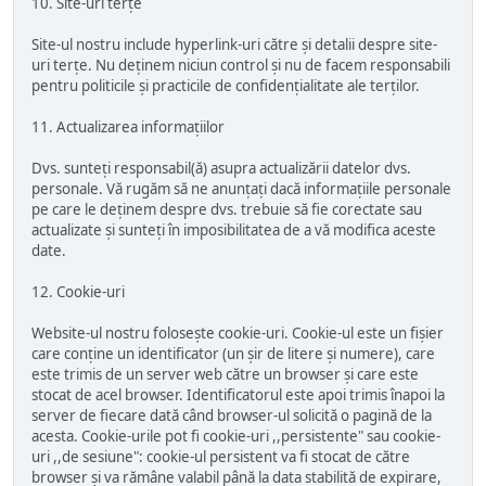
10. Site-uri terțe
Site-ul nostru include hyperlink-uri către și detalii despre site-
uri terțe. Nu deținem niciun control și nu de facem responsabili
pentru politicile și practicile de confidențialitate ale terților.
11. Actualizarea informațiilor
Dvs. sunteți responsabil(ă) asupra actualizării datelor dvs.
personale. Vă rugăm să ne anunțați dacă informațiile personale
pe care le deținem despre dvs. trebuie să fie corectate sau
actualizate și sunteți în imposibilitatea de a vă modifica aceste
date.
12. Cookie-uri
Website-ul nostru folosește cookie-uri. Cookie-ul este un fișier
care conține un identificator (un șir de litere și numere), care
este trimis de un server web către un browser și care este
stocat de acel browser. Identificatorul este apoi trimis înapoi la
server de fiecare dată când browser-ul solicită o pagină de la
acesta. Cookie-urile pot fi cookie-uri ,,persistente" sau cookie-
uri ,,de sesiune": cookie-ul persistent va fi stocat de către
browser și va rămâne valabil până la data stabilită de expirare,