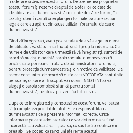
moderare și diviziile acestui forum. De asemenea proprietarii
acestui forum își rezervă dreptul de a oferi orice date de
identificare ale dumneavoastră colectate de către forum, în
cazul (și doar în cazul) unei plângeri formale, sau unei acțiuni
legale care au apărut din cauza utilizării forumului de către
dumneavoastră.
Când vă înregistrați, aveți posibilitatea de a vă alege un nume
de utilizator. Vă sfătuim sa-l notați și să-l țineți la îndemâna. Cu
numele de utilizator care urmează să vă înregistrați, sunteți de
acord să nu dați niciodată parola contului dumneavoastră
oricărei alte persoane în afara de administratorii forumului,
pentru protecția dumneavoastră și din motive de validitate. De
asemenea sunteți de acord să nu folosiți NICIODATA contul altei
persoane, oricare ar fi scopul. Vă rugam INSISTENT să vă
alegeți o parola complexă și unică pentru contul
dumneavoastră, pentru a preveni furtul acestuia.
După ce te înregistrezi și conectezi pe acest forum, vei putea
să-ți completezi profilul detaliat. Este responsabilitatea
dumneavoastră de a prezenta informații corecte. Orice
informație pe care administratorii o vor determina ca fiind
incorectă, sau vulgară va fi ștearsă, cu sau fără o notificare în
prealabil. Se pot aplica sancțiuni aferente acestui