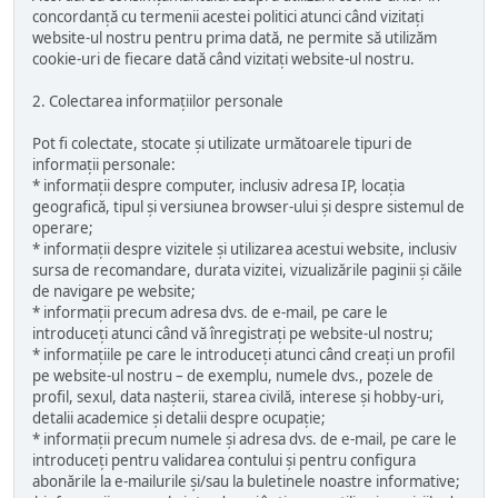
concordanță cu termenii acestei politici atunci când vizitați
website-ul nostru pentru prima dată, ne permite să utilizăm
cookie-uri de fiecare dată când vizitați website-ul nostru.
2. Colectarea informațiilor personale
Pot fi colectate, stocate și utilizate următoarele tipuri de
informații personale:
* informații despre computer, inclusiv adresa IP, locația
geografică, tipul și versiunea browser-ului și despre sistemul de
operare;
* informații despre vizitele și utilizarea acestui website, inclusiv
sursa de recomandare, durata vizitei, vizualizările paginii și căile
de navigare pe website;
* informații precum adresa dvs. de e-mail, pe care le
introduceți atunci când vă înregistrați pe website-ul nostru;
* informațiile pe care le introduceți atunci când creați un profil
pe website-ul nostru – de exemplu, numele dvs., pozele de
profil, sexul, data nașterii, starea civilă, interese și hobby-uri,
detalii academice și detalii despre ocupație;
* informații precum numele și adresa dvs. de e-mail, pe care le
introduceți pentru validarea contului și pentru configura
abonările la e-mailurile și/sau la buletinele noastre informative;