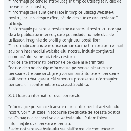
* informații pe care le introduceți în timp ce utilizați serviciile de
pe website-ul nostru;
* informații care sunt generate în timp ce utilizați website-ul
nostru, inclusiv despre când, cât de des și în ce circumstanțe îl
utilizați;
* informațiile pe care le postați pe website-ul nostru cu intenția
de a le publica pe internet, care pot include numele dvs. de
utilizator, imaginile de profil și conținutul postărilor;
* informații conținute în orice comunicări ne trimiteți prin e-mail
sau prin intermediul website-ului nostru, inclusiv conținutul
comunicărilor și metadatele acestora;
* orice alte informații personale pe care ni le trimiteți.
Înainte de a ne divulga informațiile personale ale unei alte
persoane, trebuie să obțineți consimțământul acelei persoanei
atât pentru divulgarea, cât și pentru procesarea informațiilor
personale în conformitate cu această politică.
3. Utilizarea informațiilor dvs. personale
Informațiile personale transmise prin intermediul website-ului
nostru vor fi utilizate în scopurile specificate de această politică
sau în paginile respective ale website-ului. Putem folosi
informațiile dvs. personale pentru:
* administrarea website-ului și a platformei de comunicare;