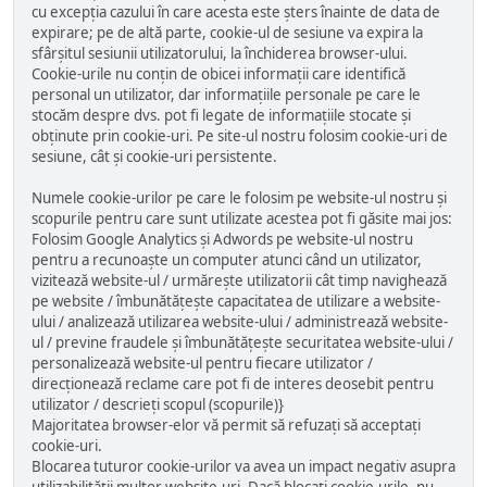
cu excepția cazului în care acesta este șters înainte de data de
expirare; pe de altă parte, cookie-ul de sesiune va expira la
sfârșitul sesiunii utilizatorului, la închiderea browser-ului.
Cookie-urile nu conțin de obicei informații care identifică
personal un utilizator, dar informațiile personale pe care le
stocăm despre dvs. pot fi legate de informațiile stocate și
obținute prin cookie-uri. Pe site-ul nostru folosim cookie-uri de
sesiune, cât și cookie-uri persistente.
Numele cookie-urilor pe care le folosim pe website-ul nostru și
scopurile pentru care sunt utilizate acestea pot fi găsite mai jos:
Folosim Google Analytics și Adwords pe website-ul nostru
pentru a recunoaște un computer atunci când un utilizator,
vizitează website-ul / urmărește utilizatorii cât timp navighează
pe website / îmbunătățește capacitatea de utilizare a website-
ului / analizează utilizarea website-ului / administrează website-
ul / previne fraudele și îmbunătățește securitatea website-ului /
personalizează website-ul pentru fiecare utilizator /
direcționează reclame care pot fi de interes deosebit pentru
utilizator / descrieți scopul (scopurile)}
Majoritatea browser-elor vă permit să refuzați să acceptați
cookie-uri.
Blocarea tuturor cookie-urilor va avea un impact negativ asupra