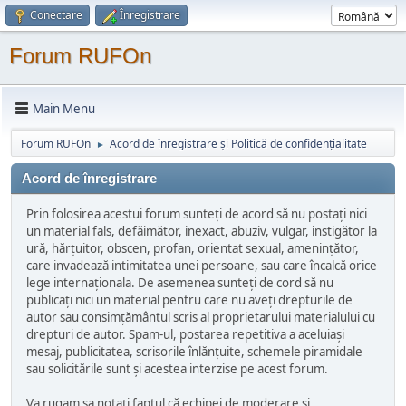
Conectare
Înregistrare
Forum RUFOn
Main Menu
Forum RUFOn
Acord de înregistrare și Politică de confidențialitate
►
Acord de înregistrare
Prin folosirea acestui forum sunteți de acord să nu postați nici
un material fals, defăimător, inexact, abuziv, vulgar, instigător la
ură, hărțuitor, obscen, profan, orientat sexual, amenințător,
care invadează intimitatea unei persoane, sau care încalcă orice
lege internaționala. De asemenea sunteți de cord să nu
publicați nici un material pentru care nu aveți drepturile de
autor sau consimțământul scris al proprietarului materialului cu
drepturi de autor. Spam-ul, postarea repetitiva a aceluiași
mesaj, publicitatea, scrisorile înlănțuite, schemele piramidale
sau solicitările sunt și acestea interzise pe acest forum.
Va rugam sa notați faptul că echipei de moderare și