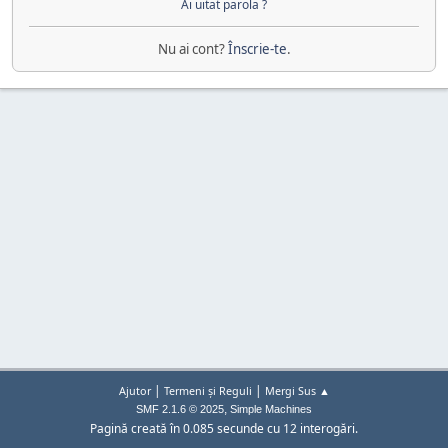
Ai uitat parola ?
Nu ai cont?
Înscrie-te
.
|
|
Ajutor
Termeni și Reguli
Mergi Sus ▲
,
SMF 2.1.6 © 2025
Simple Machines
Pagină creată în 0.085 secunde cu 12 interogări.