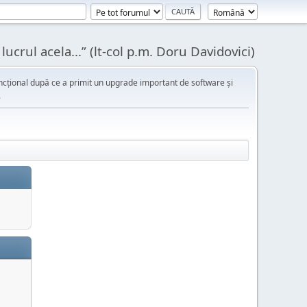
ucrul acela...” (lt-col p.m. Doru Davidovici)
cțional după ce a primit un upgrade important de software și
.