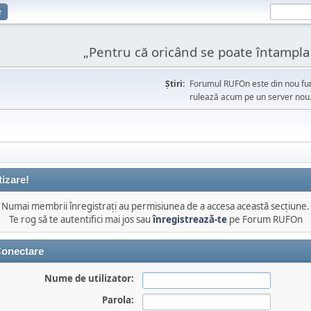
e
„Pentru că oricând se poate întampla l
Ştiri:
Forumul RUFOn este din nou fun
rulează acum pe un server nou
tizare!
Numai membrii înregistraţi au permisiunea de a accesa această secţiune.
Te rog să te autentifici mai jos sau
înregistrează-te
pe Forum RUFOn
onectare
Nume de utilizator:
Parola: