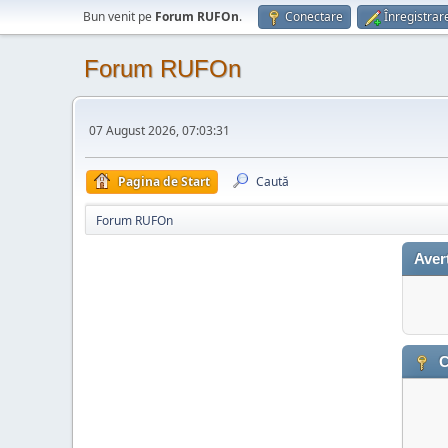
Bun venit pe
Forum RUFOn
.
Conectare
Înregistrar
Forum RUFOn
07 August 2026, 07:03:31
Pagina de Start
Caută
Forum RUFOn
Aver
C