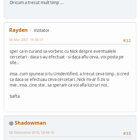
Oricum a trecut mult timp ...
Rayden
Vizitator
06 Mai 2007, 16:38:53
#32
sper ca in curand sa vorbesc cu Nick despre eventualele
cercetari - daca s-au efectuat - si daca aflu ceva..voi posta pe
site..
insa..cum spuneai si tu Unidentified, a trecut ceva timp..si cred
ca daca se efectuau ceva cercetari..Nick mi-ar fi zis si
mie..insa..cine stie..sa speram ca voi afla lucruri noi..
bafta
Shadowman
06 Octombrie 2010, 18:44:16
#33