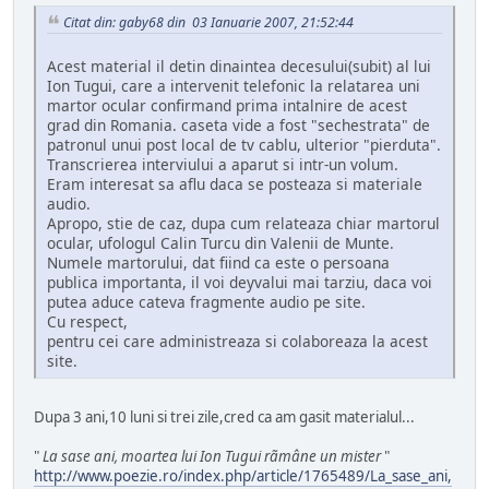
Citat din: gaby68 din 03 Ianuarie 2007, 21:52:44
Acest material il detin dinaintea decesului(subit) al lui
Ion Tugui, care a intervenit telefonic la relatarea uni
martor ocular confirmand prima intalnire de acest
grad din Romania. caseta vide a fost "sechestrata" de
patronul unui post local de tv cablu, ulterior "pierduta".
Transcrierea interviului a aparut si intr-un volum.
Eram interesat sa aflu daca se posteaza si materiale
audio.
Apropo, stie de caz, dupa cum relateaza chiar martorul
ocular, ufologul Calin Turcu din Valenii de Munte.
Numele martorului, dat fiind ca este o persoana
publica importanta, il voi deyvalui mai tarziu, daca voi
putea aduce cateva fragmente audio pe site.
Cu respect,
pentru cei care administreaza si colaboreaza la acest
site.
Dupa 3 ani,10 luni si trei zile,cred ca am gasit materialul...
"
La sase ani, moartea lui Ion Tugui rãmâne un mister
"
http://www.poezie.ro/index.php/article/1765489/La_sase_ani,