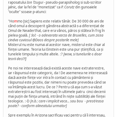
raposatului
Ion Tzugui
- pseudo-parapsiholog si sub-scriitor
jalnic, dar la fel de "monetizat" ca
P. Corutz
din gunoaiele
"oculte" scoase p-atunci:
"Ho
m
mo [sic] Sapiens este relativ tânăr. De 30 000 de ani de
când omul a descoperit gândirea abstractă s-a diferenţiat de
Omul de Neaderthal, care era vânos, păros şi stătea în frig în
pielea goală.
[ :lol: - o adevarata varza de Bruxelles, cum zicea
cindva
cuviosul @Daos
despre postarile mele]
Misterul nu este numai al acestor nave, misterul este chiar al
fiinţei umane. Teoria lui Einstein este una pur ştiinţifică, ca şi
tunelele timpului şi multe altele. :?
[wow, si tunelurile-s doar
teorii deci?!]
Pe noi ne interesează dacă există aceste nave extraterestre,
iar răspunsul este categoric, da ! De asemenea ne interesează
dacă aceste fiinţe vor intra în contact cu pământenii şi
răspunsul este pozitiv, dar nimeni nu poate prevedea când se
va întâmpla acest lucru. De ce ? Pentru că aşa cum s-a văzut
extratereştrii au fost interesaţi în ultimele patru  cinci decenii
mai puţin de fiinţa umană, intrând în nişte subtilităţi ale fiinţei
teologice. :-D
[n.b.: care-i implicit vaca... sau bou - preot/easa
poate? - conform alineatului urmator]
Spre exemplu în Arizona sacrificau vaci pentru că îi interesau,