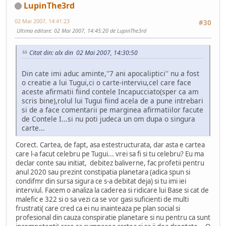
LupinThe3rd
02 Mai 2007, 14:41:23
#30
Ultima editare
: 02 Mai 2007, 14:45:20 de LupinThe3rd
Citat din: alx din 02 Mai 2007, 14:30:50
Din cate imi aduc aminte,''7 ani apocaliptici'' nu a fost
o creatie a lui Tugui,ci o carte-interviu,cel care face
aceste afirmatii fiind contele Incapucciato(sper ca am
scris bine),rolul lui Tugui fiind acela de a pune intrebari
si de a face comentarii pe marginea afirmatiilor facute
de Contele I...si nu poti judeca un om dupa o singura
carte...
Corect. Cartea, de fapt, asa estestructurata, dar asta e cartea
care l-a facut celebru pe Tugui... vrei sa fi si tu celebru? Eu ma
declar conte sau initiat, debitez baliverne, fac profetii pentru
anul 2020 sau prezint constipatia planetara (adica spun si
condifmr din sursa sigura ce s-a debitat deja) si tu imi iei
interviul. Facem o analiza la caderea si ridicare lui Base si cat de
malefic e 322 si o sa vezi ca se vor gasi suficienti de multi
frustrati( care cred ca ei nu inainteaza pe plan social si
profesional din cauza conspiratie planetare si nu pentru ca sunt