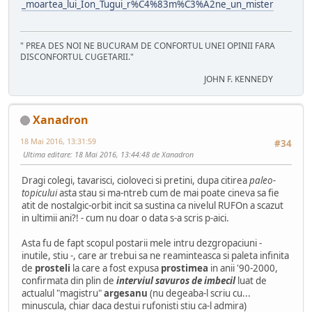
_moartea_lui_Ion_Tugui_r%C4%83m%C3%A2ne_un_mister
" PREA DES NOI NE BUCURAM DE CONFORTUL UNEI OPINII FARA
DISCONFORTUL CUGETARII."
JOHN F. KENNEDY
Xanadron
18 Mai 2016, 13:31:59
#34
Ultima editare
: 18 Mai 2016, 13:44:48 de Xanadron
Dragi colegi, tavarisci, cioloveci si pretini, dupa citirea
paleo-
topicului
asta stau si ma-ntreb cum de mai poate cineva sa fie
atit de nostalgic-orbit incit sa sustina ca nivelul RUFOn a scazut
in ultimii ani?! - cum nu doar o data s-a scris p-aici.
Asta fu de fapt scopul postarii mele intru dezgropaciuni -
inutile, stiu -, care ar trebui sa ne reaminteasca si paleta infinita
de
prosteli
la care a fost expusa
prostimea
in anii '90-2000,
confirmata din plin de
interviul savuros de imbecil
luat de
actualul "magistru"
argesanu
(nu degeaba-l scriu cu...
minuscula, chiar daca destui rufonisti stiu ca-l admira)