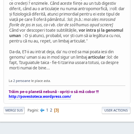
ce credeţi ? enzimele. Când aceste fiinţe au un tub digestiv
diferit, când au o articulaţie nu numai antropomorfică, :roll: dar
şi fiziologică diferită, atunci primordial pentru ei este tipul de
viaţă pe care îl oferă pământul. :lol:
[n.b.: mai ales mirosind
florile de jos in sus, ca-i vb. clar de sol/humus apud scriere]
Când vor descoperi toate subtilităţile,
vor intra şi la genomul
uman
:-D şi atunci, probabil, vor şti cum să ia legătura cu noi,
pentru că nu au, repet, un limbaj articulat."
Da-da, ET-ii au intrat deja, da' nu cred sa mai poata iesi din
genomu' uman si au in mod sigur un limbaj
articular
:lol: de
fapt, Tzuguiatule taica - fie-ti tzarina usoara totusi, ca despre
morti numai de bine...
La
2 persoane
le place asta.
Trăim pe-o planetă nebună - opriţi-o să mă cobor !!!
http://povestoteca.wordpress.com/
1
2
Pagini
3
MERGI SUS
USER ACTIONS