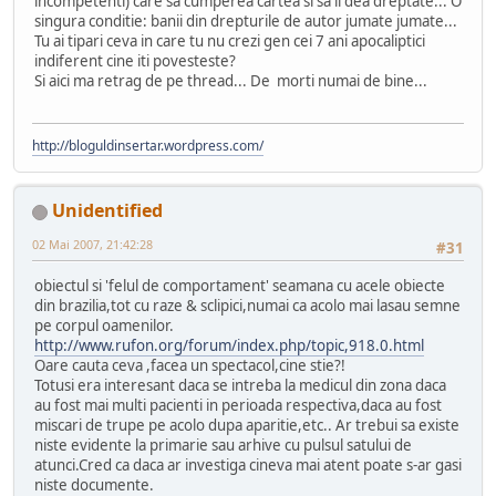
incompetenti) care sa cumperea cartea si sa ii dea dreptate... O
singura conditie: banii din drepturile de autor jumate jumate...
Tu ai tipari ceva in care tu nu crezi gen cei 7 ani apocaliptici
indiferent cine iti povesteste?
Si aici ma retrag de pe thread... De morti numai de bine...
http://bloguldinsertar.wordpress.com/
Unidentified
02 Mai 2007, 21:42:28
#31
obiectul si 'felul de comportament' seamana cu acele obiecte
din brazilia,tot cu raze & sclipici,numai ca acolo mai lasau semne
pe corpul oamenilor.
http://www.rufon.org/forum/index.php/topic,918.0.html
Oare cauta ceva ,facea un spectacol,cine stie?!
Totusi era interesant daca se intreba la medicul din zona daca
au fost mai multi pacienti in perioada respectiva,daca au fost
miscari de trupe pe acolo dupa aparitie,etc.. Ar trebui sa existe
niste evidente la primarie sau arhive cu pulsul satului de
atunci.Cred ca daca ar investiga cineva mai atent poate s-ar gasi
niste documente.