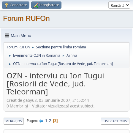
Conectare
Înregistrare
Forum RUFOn
Main Menu
Forum RUFOn
Sectiune pentru limba româna
►
Evenimente OZN în România
Arhiva
►
►
OZN - interviu cu Ion Tugui [Rosiorii de Vede, jud. Teleorman]
►
OZN - interviu cu Ion Tugui
[Rosiorii de Vede, jud.
Teleorman]
Creat de gaby68, 03 Ianuarie 2007, 21:52:44
0 Membri şi 1 Vizitator vizualizează acest subiect.
1
2
Pagini
3
MERGI JOS
USER ACTIONS