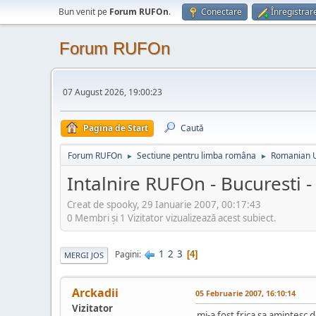
Bun venit pe
Forum RUFOn
.
Conectare
Înregistrar
Forum RUFOn
07 August 2026, 19:00:23
Pagina de Start
Caută
Forum RUFOn
Sectiune pentru limba româna
Romanian 
►
►
Intalnire RUFOn - Bucuresti 
Creat de spooky, 29 Ianuarie 2007, 00:17:43
0 Membri şi 1 Vizitator vizualizează acest subiect.
1
2
3
Pagini
4
MERGI JOS
Arckadii
05 Februarie 2007, 16:10:14
Vizitator
mi-a fost frica sa amintesc 