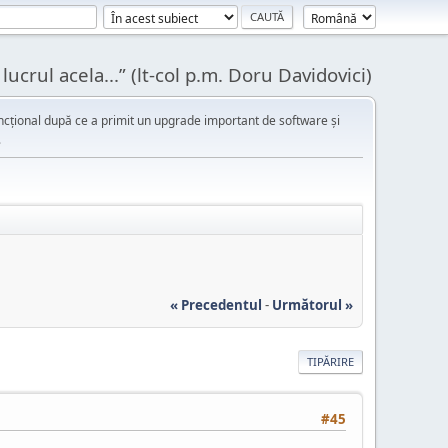
ucrul acela...” (lt-col p.m. Doru Davidovici)
cțional după ce a primit un upgrade important de software și
.
« Precedentul
-
Următorul »
TIPĂRIRE
#45