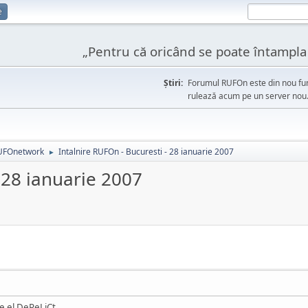
e
„Pentru că oricând se poate întampla l
Ştiri:
Forumul RUFOn este din nou fun
rulează acum pe un server nou
UFOnetwork
Intalnire RUFOn - Bucuresti - 28 ianuarie 2007
►
- 28 ianuarie 2007
de el DeReLiCt.