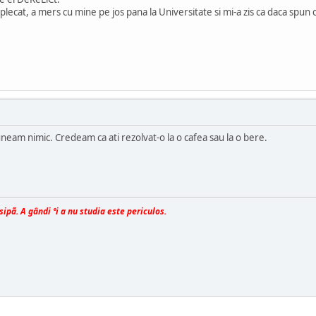
lecat, a mers cu mine pe jos pana la Universitate si mi-a zis ca daca spun 
neam nimic. Credeam ca ati rezolvat-o la o cafea sau la o bere.
isipã. A gândi ºi a nu studia este periculos.