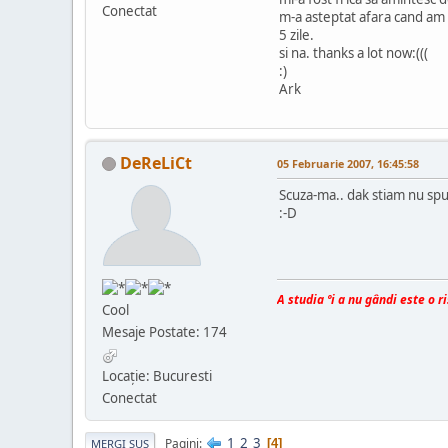
Conectat
m-a asteptat afara cand am p
5 zile.
si na. thanks a lot now:(((
:)
Ark
DeReLiCt
05 Februarie 2007, 16:45:58
Scuza-ma.. dak stiam nu spu
:-D
A studia ºi a nu gândi este o r
Cool
Mesaje Postate: 174
Locaţie: Bucuresti
Conectat
1
2
3
Pagini
4
MERGI SUS