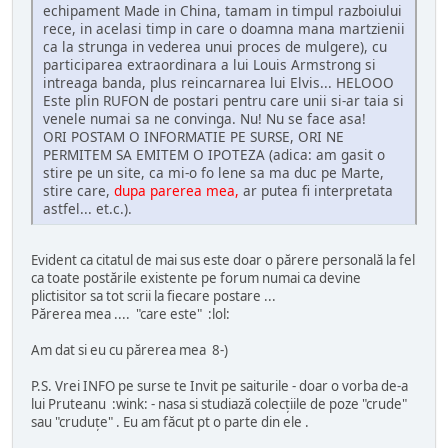
echipament Made in China, tamam in timpul razboiului
rece, in acelasi timp in care o doamna mana martzienii
ca la strunga in vederea unui proces de mulgere), cu
participarea extraordinara a lui Louis Armstrong si
intreaga banda, plus reincarnarea lui Elvis... HELOOO
Este plin RUFON de postari pentru care unii si-ar taia si
venele numai sa ne convinga. Nu! Nu se face asa!
ORI POSTAM O INFORMATIE PE SURSE, ORI NE
PERMITEM SA EMITEM O IPOTEZA (adica: am gasit o
stire pe un site, ca mi-o fo lene sa ma duc pe Marte,
stire care,
dupa parerea mea,
ar putea fi interpretata
astfel... et.c.).
Evident ca citatul de mai sus este doar o părere personală la fel
ca toate postările existente pe forum numai ca devine
plictisitor sa tot scrii la fiecare postare ...
Părerea mea .... "care este" :lol:
Am dat si eu cu părerea mea 8-)
P.S. Vrei INFO pe surse te Invit pe saiturile - doar o vorba de-a
lui Pruteanu :wink: - nasa si studiază colecțiile de poze "crude"
sau "cruduțe" . Eu am făcut pt o parte din ele .