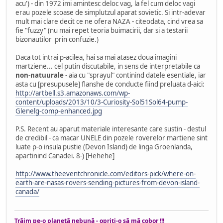
acu') - din 1972 imi amintesc deloc vag, la fel cum deloc vagi
erau pozele scoase de simplutzul aparat sovietic. Si intr-adevar
mult mai clare decit ce ne ofera NAZA - citeodata, cind vrea sa
fie "fuzzy" (nu mai repet teoria buimacirii, dar si a testarii
bizonautilor prin confuzie.)
Daca tot intrai p-acilea, hai sa mai atasez doua imagini
martziene... cel putin discutabile, in sens de interpretabile ca
non-natuurale
- aia cu "sprayul" continind datele esentiale, iar
asta cu [presupusele] flanshe de conducte fiind preluata d-aici:
http://artbell.s3.amazonaws.com/wp-
content/uploads/2013/10/3-Curiosity-Sol51Sol64-pump-
Glenelg-comp-enhanced.jpg
P.S. Recent au aparut materiale interesante care sustin - destul
de credibil - ca macar UNELE din pozele roverelor martiene sint
luate p-o insula pustie (Devon Island) de linga Groenlanda,
apartinind Canadei. 8-) [Hehehe]
http://www.theeventchronicle.com/editors-pick/where-on-
earth-are-nasas-rovers-sending-pictures-from-devon-island-
canada/
Trăim pe-o planetă nebună - opriţi-o să mă cobor !!!