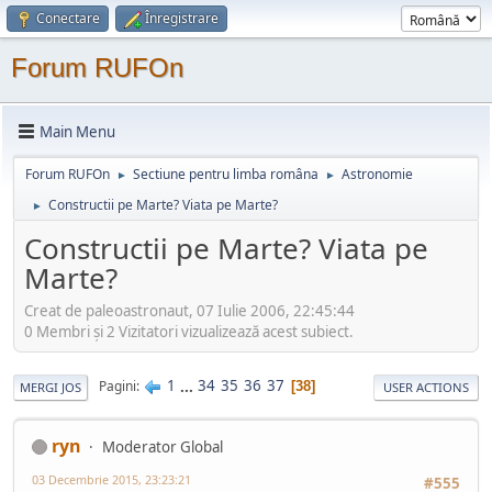
Conectare
Înregistrare
Forum RUFOn
Main Menu
Forum RUFOn
Sectiune pentru limba româna
Astronomie
►
►
Constructii pe Marte? Viata pe Marte?
►
Constructii pe Marte? Viata pe
Marte?
Creat de paleoastronaut, 07 Iulie 2006, 22:45:44
0 Membri şi 2 Vizitatori vizualizează acest subiect.
1
...
34
35
36
37
Pagini
38
MERGI JOS
USER ACTIONS
ryn
Moderator Global
03 Decembrie 2015, 23:23:21
#555