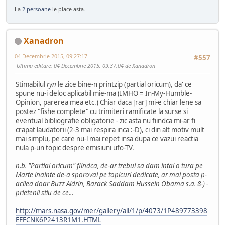
La
2 persoane
le place asta.
Xanadron
04 Decembrie 2015, 09:27:17
#557
Ultima editare
: 04 Decembrie 2015, 09:37:04 de Xanadron
Stimabilul
ryn
le zice bine-n printzip (partial oricum), da' ce
spune nu-i deloc aplicabil mie-ma (IMHO = In-My-Humble-
Opinion, parerea mea etc.) Chiar daca [rar] mi-e chiar lene sa
postez "fishe complete" cu trimiteri ramificate la surse si
eventual bibliografie obligatorie - zic asta nu fiindca mi-ar fi
crapat laudatorii (2-3 mai respira inca :-D), ci din alt motiv mult
mai simplu, pe care nu-l mai repet insa dupa ce vazui reactia
nula p-un topic despre emisiuni ufo-TV.
n.b. "Partial oricum" fiindca, de-ar trebui sa dam intai o tura pe
Marte inainte de-a sporovai pe topicuri dedicate, ar mai posta p-
acilea doar Buzz Aldrin, Barack Saddam Hussein Obama s.a. 8-) -
prietenii stiu de ce...
http://mars.nasa.gov/mer/gallery/all/1/p/4073/1P489773398
EFFCNK6P2413R1M1.HTML