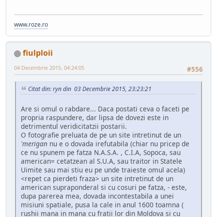
www.roze.ro
fiulploii
04 Decembrie 2015, 04:24:05
#556
Citat din: ryn din 03 Decembrie 2015, 23:23:21
Are si omul o rabdare... Daca postati ceva o faceti pe
propria raspundere, dar lipsa de dovezi este in
detrimentul veridicitatzii postarii.
O fotografie preluata de pe un site intretinut de un
'merigan
nu e o dovada irefutabila (chiar nu pricep de
ce nu spunem pe fatza N.A.S.A. , C.I.A, Sopoca, sau
american= cetatzean al S.U.A, sau traitor in Statele
Uimite sau mai stiu eu pe unde traieste omul acela)
<repet ca pierdeti fraza> un site intretinut de un
american supraponderal si cu cosuri pe fatza, - este,
dupa parerea mea, dovada incontestabila a unei
misiuni spatiale, pusa la cale in anul 1600 toamna (
rushii mana in mana cu fratii lor din Moldova si cu