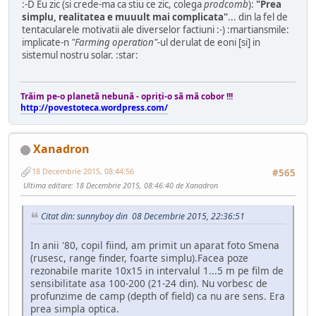
:-D Eu zic (si crede-ma ca stiu ce zic, colega
prodcomb
):
"Prea
simplu, realitatea e muuult mai complicata"
... din la fel de
tentacularele motivatii ale diverselor factiuni :-) :martiansmile:
implicate-n
"Farming operation"
-ul derulat de eoni [si] in
sistemul nostru solar. :star:
Trăim pe-o planetă nebună - opriţi-o să mă cobor !!!
http://povestoteca.wordpress.com/
Xanadron
18 Decembrie 2015, 08:44:56
#565
Ultima editare
: 18 Decembrie 2015, 08:46:40 de Xanadron
Citat din: sunnyboy din 08 Decembrie 2015, 22:36:51
In anii '80, copil fiind, am primit un aparat foto Smena
(rusesc, range finder, foarte simplu).Facea poze
rezonabile marite 10x15 in intervalul 1...5 m pe film de
sensibilitate asa 100-200 (21-24 din). Nu vorbesc de
profunzime de camp (depth of field) ca nu are sens. Era
prea simpla optica.