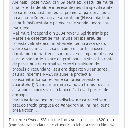
Ale naibii poze NASA, din '69 pana azi, destul de multe
(ma refer la detaliile interesante) ies din specificatiile
pe care le cunosteam eu ca pionier al patriei :) (adica
nu ale unui Smena) ci ale aparatelor (Hasselblad sau
ce-or fi fost) instalate pe diversele sonde lunare sau
martiene.
Mai mult, incepand din 2004 roverul Spirit trimis pe
Marte s-a defectat de mai multe ori (ba erau de
proasta calitate acumulatoarele, ba nu avea destul
soare sa se incarce , ca si cum nu s-ar fi cunoscut
durata noptii martiene, sau nu avea echipament sa isi
curete panourile solare de praf, sau s-a stricat o roata
de parca nu era normal sa creezi un sistem de
propulsie redundant - sau era departe vulcanizarea,
sau as indemna NASA sa sune la protectia
consumatorilor sa reclame calitatea proasta a
aparatelor!) Nu ma mai mira ca nu au trimis roverul
asta nou si curios spre "clabucul" ala sa-l pozeze de
aproape.
Parca varianta unei micro-disclosure catre cei semi-
pseudo-treziti propusa de Xanadron nu imi mai suna
prea fiction...
Da, ii zicea
Smena 8M
aluia de l-am avut si eu - costa 320 lei :lol:
(comparativ cu salariile de-atunci, cit o tableta care si filmeaza