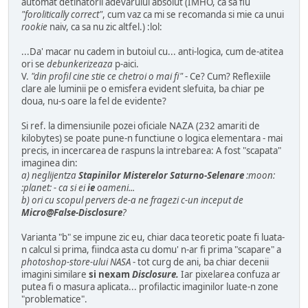
automat detinatorii adevarului absolut (IMHO, ca sa fiu
"forolitically correct"
, cum vaz ca mi se recomanda si mie ca unui
rookie
naiv, ca sa nu zic altfel.) :lol:
...Da' macar nu cadem in butoiul cu... anti-logica, cum de-atitea
ori se
debunkerizeaza
p-aici.
V.
"din profil cine stie ce chetroi o mai fi"
- Ce? Cum? Reflexiile
clare ale luminii pe o emisfera evident slefuita, ba chiar pe
doua, nu-s oare la fel de evidente?
Si ref. la dimensiunile pozei oficiale NAZA (232 amariti de
kilobytes) se poate pune-n functiune o logica elementara - mai
precis, in incercarea de raspuns la intrebarea: A fost "scapata"
imaginea din:
a) neglijentza
Stapinilor Misterelor Saturno-Selenare
:moon:
:planet: - ca si ei
ie
oameni...
b) ori cu scopul pervers de-a ne fragezi c-un inceput de
Micro@False-Disclosure
?
Varianta "b" se impune zic eu, chiar daca teoretic poate fi luata-
n calcul si prima, fiindca asta cu domu' n-ar fi prima "scapare" a
photoshop-store-ului NASA
- tot curg de ani, ba chiar decenii
imagini similare
si nexam
Disclosure.
Iar pixelarea confuza ar
putea fi o masura aplicata... profilactic imaginilor luate-n zone
"problematice".