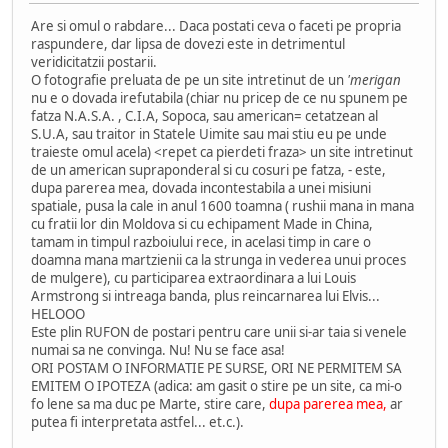
Are si omul o rabdare... Daca postati ceva o faceti pe propria
raspundere, dar lipsa de dovezi este in detrimentul
veridicitatzii postarii.
O fotografie preluata de pe un site intretinut de un
'merigan
nu e o dovada irefutabila (chiar nu pricep de ce nu spunem pe
fatza N.A.S.A. , C.I.A, Sopoca, sau american= cetatzean al
S.U.A, sau traitor in Statele Uimite sau mai stiu eu pe unde
traieste omul acela) <repet ca pierdeti fraza> un site intretinut
de un american supraponderal si cu cosuri pe fatza, - este,
dupa parerea mea, dovada incontestabila a unei misiuni
spatiale, pusa la cale in anul 1600 toamna ( rushii mana in mana
cu fratii lor din Moldova si cu echipament Made in China,
tamam in timpul razboiului rece, in acelasi timp in care o
doamna mana martzienii ca la strunga in vederea unui proces
de mulgere), cu participarea extraordinara a lui Louis
Armstrong si intreaga banda, plus reincarnarea lui Elvis...
HELOOO
Este plin RUFON de postari pentru care unii si-ar taia si venele
numai sa ne convinga. Nu! Nu se face asa!
ORI POSTAM O INFORMATIE PE SURSE, ORI NE PERMITEM SA
EMITEM O IPOTEZA (adica: am gasit o stire pe un site, ca mi-o
fo lene sa ma duc pe Marte, stire care,
dupa parerea mea,
ar
putea fi interpretata astfel... et.c.).