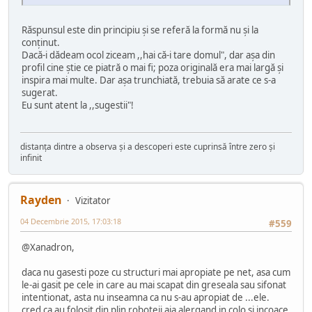
Răspunsul este din principiu și se referă la formă nu și la
conținut.
Dacă-i dădeam ocol ziceam ,,hai că-i tare domul", dar așa din
profil cine știe ce piatră o mai fi; poza originală era mai largă și
inspira mai multe. Dar așa trunchiată, trebuia să arate ce s-a
sugerat.
Eu sunt atent la ,,sugestii"!
distanța dintre a observa și a descoperi este cuprinsă între zero și
infinit
Rayden
Vizitator
04 Decembrie 2015, 17:03:18
#559
@Xanadron,
daca nu gasesti poze cu structuri mai apropiate pe net, asa cum
le-ai gasit pe cele in care au mai scapat din greseala sau sifonat
intentionat, asta nu inseamna ca nu s-au apropiat de ...ele.
cred ca au folosit din plin roboteii aia alergand in colo si incoace