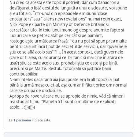
Nu cred că acesta este topicul potrivit, dar cum Xanadron a
desfăşurat o listă destul de lunguţă a unui disclosure, voi spune
şi eu tot aici. Într-unul din episoadele emisiunii "close
encounters" sau " aliens new revelations" nu mai reţin exact,
Nick Pope ex parte din Ministry of Defence britanic şi
cercetător ufo, în toiul unui monolog despre anumite fapte şi
lucruri care se petrec atât pe cer cât şi pe pământ,
rostogoleşte următoarea frază: " eu nu pot să spun prea multe
pentru că sunt încă ţinut de secretul de serviciu, dar guvernele
ştiu ce se află acolo sus" ?!... În acest context, dacă guvernele
(care or fi alea, cu siguranţă cel britanic şi mai cine în afara de
usa?) ştiu ce este acolo sus, probabil ştiu ce este şi pe lună,
precum şi pe Marte. Restul.. fotografii să justifice banii
contribuabililor.
N-am înţeles dacă tanti aia (sau poate era la alt topic?) a luat
până la urmă masa cu et-ul, aşa cum ar fi făcut orice om normal
care se ocupă de disclosure.
Apropo de roverul care nu se apropie de nimic, văd că nimeni
n-a studiat filmul "Planeta 51" sunt o mulţime de explicaţii
acolo... :))))))))
La
1 persoană
îi place asta.