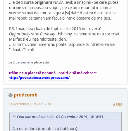
...e deci sursa
originara
NAZA :evil: a imaginii - pe care putea
oricine s-o gaseasca si singur; de ce am renuntat in ultima
vreme sa mai dau mura-n gura [si] date d-astea n-are rost sa
mai repet, ca taman am facut-o intr-o postare de mai sus.
P.S. Imaginea-i luata de fapt in iulie 2015 de roveru'
Opportunity
si nu
Curiosity
- hihihihy, ca nimeni nu m-a corectat.
Mai fac si eu insa mici teste, deh.
...Si hmm, chiar nimeni nu poate raspunde la intrebarea aia
"idioata"? :roll:
La
2 persoane
le place asta.
Trăim pe-o planetă nebună - opriţi-o să mă cobor !!!
http://povestoteca.wordpress.com/
prodcomb
04 Decembrie 2015, 15:17:38
#558
Citat din: prodcomb din 03 Decembrie 2015, 14:14:03
Nu este dom (metalic cu hublouri).