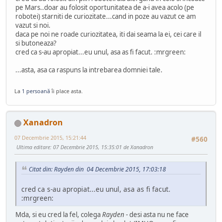
pe Mars..doar au folosit oportunitatea de a-i avea acolo (pe
robotei) starniti de curiozitate...cand in poze au vazut ce am
vazut si noi.
daca pe noi ne roade curiozitatea, iti dai seama la ei, cei care il
si butoneaza?
cred ca s-au apropiat...eu unul, asa as fi facut. :mrgreen:
...asta, asa ca raspuns la intrebarea domniei tale.
La
1 persoană
îi place asta.
Xanadron
07 Decembrie 2015, 15:21:44
#560
Ultima editare
: 07 Decembrie 2015, 15:35:01 de Xanadron
Citat din: Rayden din 04 Decembrie 2015, 17:03:18
cred ca s-au apropiat...eu unul, asa as fi facut.
:mrgreen:
Mda, si eu cred la fel, colega
Rayden
- desi asta nu ne face