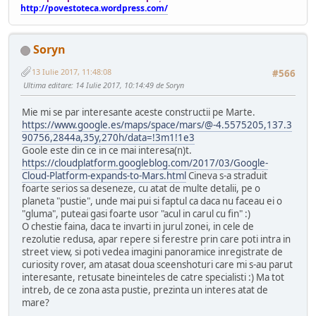
http://povestoteca.wordpress.com/
Soryn
13 Iulie 2017, 11:48:08
#566
Ultima editare
: 14 Iulie 2017, 10:14:49 de Soryn
Mie mi se par interesante aceste constructii pe Marte.
https://www.google.es/maps/space/mars/@-4.5575205,137.3
90756,2844a,35y,270h/data=!3m1!1e3
Goole este din ce in ce mai interesa(n)t.
https://cloudplatform.googleblog.com/2017/03/Google-
Cloud-Platform-expands-to-Mars.html
Cineva s-a straduit
foarte serios sa deseneze, cu atat de multe detalii, pe o
planeta "pustie", unde mai pui si faptul ca daca nu faceau ei o
"gluma", puteai gasi foarte usor "acul in carul cu fin" :)
O chestie faina, daca te invarti in jurul zonei, in cele de
rezolutie redusa, apar repere si ferestre prin care poti intra in
street view, si poti vedea imagini panoramice inregistrate de
curiosity rover, am atasat doua sceenshoturi care mi s-au parut
interesante, retusate bineinteles de catre specialisti :) Ma tot
intreb, de ce zona asta pustie, prezinta un interes atat de
mare?