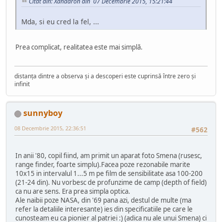
Citat din: Xanadron din 07 Decembrie 2015, 15:21:44
Mda, si eu cred la fel, ...
Prea complicat, realitatea este mai simplă.
distanța dintre a observa și a descoperi este cuprinsă între zero și
infinit
sunnyboy
08 Decembrie 2015, 22:36:51
#562
In anii '80, copil fiind, am primit un aparat foto Smena (rusesc,
range finder, foarte simplu).Facea poze rezonabile marite
10x15 in intervalul 1...5 m pe film de sensibilitate asa 100-200
(21-24 din). Nu vorbesc de profunzime de camp (depth of field)
ca nu are sens. Era prea simpla optica.
Ale naibii poze NASA, din '69 pana azi, destul de multe (ma
refer la detaliile interesante) ies din specificatiile pe care le
cunosteam eu ca pionier al patriei :) (adica nu ale unui Smena) ci