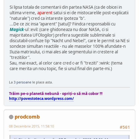
Si lipsa totala de comentarii din partea NASA (ca de obicei in
ultima vreme,
aparent
satui si ei de mistocarelile post-explicatii
"naturale") cred ca intareste ipoteza "b".
...De ce zic insa "aparent" [satui]? Fiindca responsabilii cu
Magick
-ul :evil: (care ghidoneaza nu doar NASA, ci si
majoritatea UFOlogilor) prefera sugestiile subliminale si
discutabil-confuze tip "Nacht und Nebel", care le permit sa NE si
sondeze simultan reactiile - nu ale masselor 100% afundate-n
Iluzia matrixului, ci mai ales ale segmentului in crestere al
"trezitilor".
Sau, mai exact, al celor care cred c-ar fi "treziti" :wink: (tema
care merita un nou topic, fie si unul final din parte-mi.)
La
3 persoane
le place asta.
Trăim pe-o planetă nebună - opriţi-o să mă cobor !!!
http://povestoteca.wordpress.com/
prodcomb
08 Decembrie 2015, 11:58:10
#561