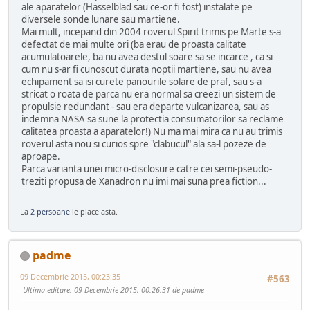
ale aparatelor (Hasselblad sau ce-or fi fost) instalate pe
diversele sonde lunare sau martiene.
Mai mult, incepand din 2004 roverul Spirit trimis pe Marte s-a
defectat de mai multe ori (ba erau de proasta calitate
acumulatoarele, ba nu avea destul soare sa se incarce , ca si
cum nu s-ar fi cunoscut durata noptii martiene, sau nu avea
echipament sa isi curete panourile solare de praf, sau s-a
stricat o roata de parca nu era normal sa creezi un sistem de
propulsie redundant - sau era departe vulcanizarea, sau as
indemna NASA sa sune la protectia consumatorilor sa reclame
calitatea proasta a aparatelor!) Nu ma mai mira ca nu au trimis
roverul asta nou si curios spre "clabucul" ala sa-l pozeze de
aproape.
Parca varianta unei micro-disclosure catre cei semi-pseudo-
treziti propusa de Xanadron nu imi mai suna prea fiction...
La
2 persoane
le place asta.
padme
09 Decembrie 2015, 00:23:35
#563
Ultima editare
: 09 Decembrie 2015, 00:26:31 de padme