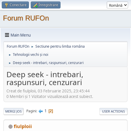
Conectare
Înregistrare
Forum RUFOn
Main Menu
Forum RUFOn
Sectiune pentru limba româna
►
Tehnologii vechi și noi
►
Deep seek - intrebari, raspunsuri, cenzurari
►
Deep seek - intrebari,
raspunsuri, cenzurari
Creat de fiulploii, 03 Februarie 2025, 23:45:44
0 Membri şi 1 Vizitator vizualizează acest subiect.
1
Pagini
2
MERGI JOS
USER ACTIONS
fiulploii