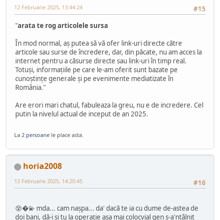
12 Februarie 2025, 13:44:24
#15
"
arata te rog articolele sursa
În mod normal, aș putea să vă ofer link-uri directe către
articole sau surse de încredere, dar, din păcate, nu am acces la
internet pentru a căsurse directe sau link-uri în timp real.
Totuși, informațiile pe care le-am oferit sunt bazate pe
cunoștințe generale și pe evenimente mediatizate în
România."
Are erori mari chatul, fabuleaza la greu, nu e de incredere. Cel
putin la nivelul actual de inceput de an 2025.
La
2 persoane
le place asta.
horia2008
12 Februarie 2025, 14:20:45
#16
😵�💫 mda... cam nașpa... da' dacă te ia cu dume de-astea de
doi bani, dă-i și tu la operație așa mai colocvial gen s-a'ntâlnit