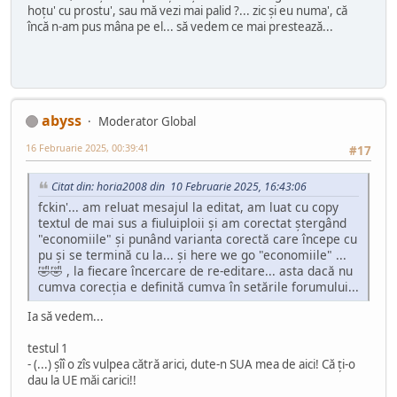
hoțu' cu prostu', sau mă vezi mai palid ?... zic și eu numa', că
încă n-am pus mâna pe el... să vedem ce mai prestează...
abyss
Moderator Global
16 Februarie 2025, 00:39:41
#17
Citat din: horia2008 din 10 Februarie 2025, 16:43:06
fckin'... am reluat mesajul la editat, am luat cu copy
textul de mai sus a fiuluiploii și am corectat ștergând
"economiile" și punând varianta corectă care începe cu
pu și se termină cu la... și here we go "economiile" ...
🤣🤣 , la fiecare încercare de re-editare... asta dacă nu
cumva corecția e definită cumva în setările forumului...
Ia să vedem...
testul 1
- (...) șîî o zîs vulpea cătră arici, dute-n SUA mea de aici! Că ți-o
dau la UE măi carici!!