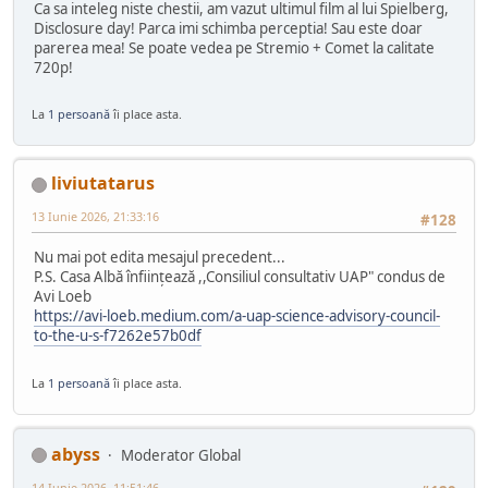
Ca sa inteleg niste chestii, am vazut ultimul film al lui Spielberg,
Disclosure day! Parca imi schimba perceptia! Sau este doar
parerea mea! Se poate vedea pe Stremio + Comet la calitate
720p!
La
1 persoană
îi place asta.
liviutatarus
13 Iunie 2026, 21:33:16
#128
Nu mai pot edita mesajul precedent...
P.S. Casa Albă înființează ,,Consiliul consultativ UAP" condus de
Avi Loeb
https://avi-loeb.medium.com/a-uap-science-advisory-council-
to-the-u-s-f7262e57b0df
La
1 persoană
îi place asta.
abyss
Moderator Global
14 Iunie 2026, 11:51:46