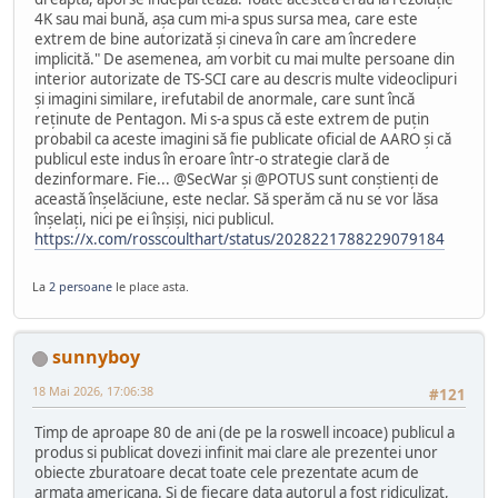
4K sau mai bună, așa cum mi-a spus sursa mea, care este
extrem de bine autorizată și cineva în care am încredere
implicită." De asemenea, am vorbit cu mai multe persoane din
interior autorizate de TS-SCI care au descris multe videoclipuri
și imagini similare, irefutabil de anormale, care sunt încă
reținute de Pentagon. Mi s-a spus că este extrem de puțin
probabil ca aceste imagini să fie publicate oficial de AARO și că
publicul este indus în eroare într-o strategie clară de
dezinformare. Fie... @SecWar şi @POTUS sunt conștienți de
această înșelăciune, este neclar. Să sperăm că nu se vor lăsa
înșelați, nici pe ei înșiși, nici publicul.
https://x.com/rosscoulthart/status/2028221788229079184
La
2 persoane
le place asta.
sunnyboy
18 Mai 2026, 17:06:38
#121
Timp de aproape 80 de ani (de pe la roswell incoace) publicul a
produs si publicat dovezi infinit mai clare ale prezentei unor
obiecte zburatoare decat toate cele prezentate acum de
armata americana. Si de fiecare data autorul a fost ridiculizat,