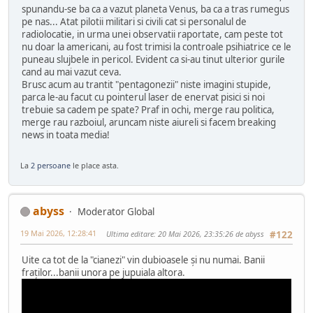
spunandu-se ba ca a vazut planeta Venus, ba ca a tras rumegus
pe nas... Atat pilotii militari si civili cat si personalul de
radiolocatie, in urma unei observatii raportate, cam peste tot
nu doar la americani, au fost trimisi la controale psihiatrice ce le
puneau slujbele in pericol. Evident ca si-au tinut ulterior gurile
cand au mai vazut ceva.
Brusc acum au trantit "pentagonezii" niste imagini stupide,
parca le-au facut cu pointerul laser de enervat pisici si noi
trebuie sa cadem pe spate? Praf in ochi, merge rau politica,
merge rau razboiul, aruncam niste aiureli si facem breaking
news in toata media!
La
2 persoane
le place asta.
abyss
Moderator Global
19 Mai 2026, 12:28:41
Ultima editare
: 20 Mai 2026, 23:35:26 de abyss
#122
Uite ca tot de la "cianezi" vin dubioasele și nu numai. Banii
fraților...banii unora pe jupuiala altora.