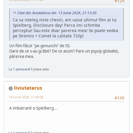
#129
Citat din: liviutatarus din 13 Iunie 2026, 21:13:30
Ca sa inteleg niste chestii, am vazut ultimul film al lui
Spielberg, Disclosure day! Parca imi schimba
perceptia! Sau este doar parerea mea! Se poate vedea
pe Stremio + Comet la calitate 720p!
Un film făcut "pe genunchi" de SS.
Oare de ce s-au grăbit? De ce acum? Pare un psyop globalist,
părerea mea.
La
1 persoană
îi place asta.
liviutatarus
14 Iunie 2026, 11:54:08
#130
A imbatranit si Spielberg...
La
1 persoană
îi place asta.