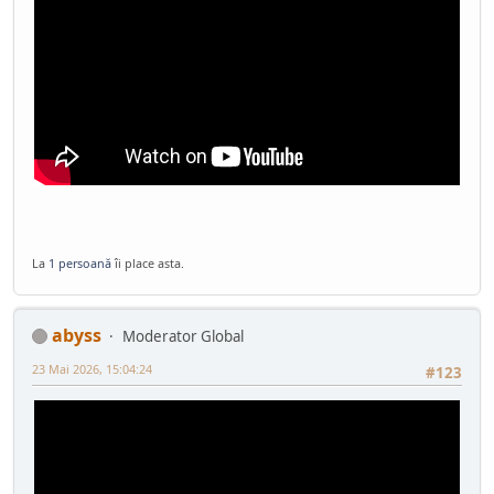
La
1 persoană
îi place asta.
abyss
Moderator Global
23 Mai 2026, 15:04:24
#123