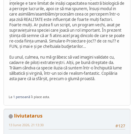
ințelege e tare limitat de insăși capacitatea noastră biologică de
a percepe lucrurile, apoi ce să mai spunem, însuși modul in
care asimilăm/asamblăm/procesăm ceea ce percepem într-o
așa zisă REALITATE este influențat de foarte mulți factori.
Foarte mulți. Ar putea fi un script, un program vechi, axat pe
supraviețuirea speciei care joacă un rol important. În prezent
știința dă semne că ar fi atins acel prag dincolo de care se poate
re-coda ființa umană. Simulare-Proiectare-Joc?? de ce nu?? e
FUN, și mai e și pe cheltuiala budjetarilor...
Eu unul, culmea, nu mă grăbesc să vad imagini validate cu,
cadavre de piloți extratereștri. Alții, pe bună dreptate da.
Trăiam cândva ca specie iluzia că suntem într-o închipuită lume
sălbatică și virgină, într-un soi de realism-fantastic. Copilăria
asta pare că ia sfârșit, precum o glumă proastă.
La
1 persoană
îi place asta.
liviutatarus
13 Iunie 2026, 21:13:30
#127