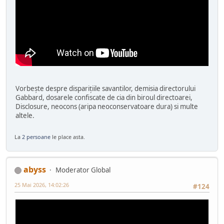
Vorbește despre disparițiile savantilor, demisia directorului
Gabbard, dosarele confiscate de cia din biroul directoarei,
Disclosure, neocons (aripa neoconservatoare dura) si multe
altele.
La
2 persoane
le place asta.
abyss
Moderator Global
25 Mai 2026, 14:02:26
#124