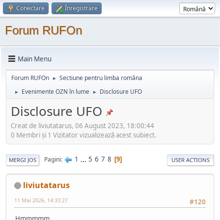
Conectare
Înregistrare
Forum RUFOn
Main Menu
Forum RUFOn
Sectiune pentru limba româna
►
Evenimente OZN în lume
Disclosure UFO
►
►
Disclosure UFO
Creat de liviutatarus, 06 August 2023, 18:00:44
0 Membri şi 1 Vizitator vizualizează acest subiect.
1
...
5
6
7
8
Pagini
9
MERGI JOS
USER ACTIONS
liviutatarus
11 Mai 2026, 14:33:27
#120
Hmmmmm...