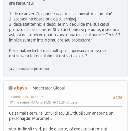
are raspunsuri.
1. de ce ar veni/raspunde uapiurile la fluieraturile omului?
2. aceeasi intrebare pt alea cu echipaj.
3. daca atat tehnicile descrise in videoul de mai sus cat si
protocolul 5 al lui mister Stivi functioneaza pe bune, inseamna
asta ca descoperim doar o zona noua din jocul numit * Terra* ?
implicit suntem intr-o simulare sau proiectare?
Personal, inclin tot mai mult spre impresia ca cineva se
distreaza si tot noi platim pt distractia alora?
La
2 persoane
le place asta.
abyss
Moderator Global
03 Iunie 2026, 16:56:19
#126
Ultima editare
: 03 Iunie 2026, 16:58:26 de abyss
Ce să mai zicem, ''e lucrul dracului...''după cum ar spune un
personaj din Moromeții.
și eu inclin să cred, pe de o parte, că ceea ce putem noi