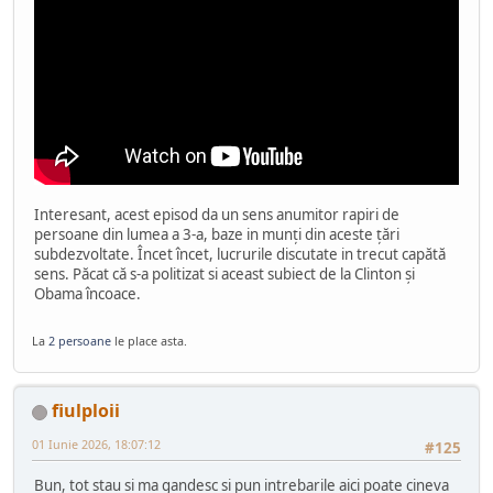
Interesant, acest episod da un sens anumitor rapiri de
persoane din lumea a 3-a, baze in munți din aceste țări
subdezvoltate. Încet încet, lucrurile discutate in trecut capătă
sens. Păcat că s-a politizat si aceast subiect de la Clinton și
Obama încoace.
La
2 persoane
le place asta.
fiulploii
01 Iunie 2026, 18:07:12
#125
Bun, tot stau si ma gandesc si pun intrebarile aici poate cineva