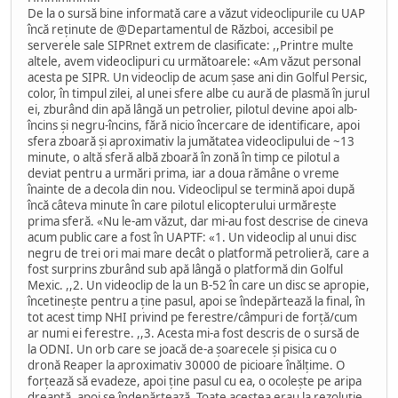
De la o sursă bine informată care a văzut videoclipurile cu UAP
încă reținute de @Departamentul de Război, accesibil pe
serverele sale SIPRnet extrem de clasificate: ,,Printre multe
altele, avem videoclipuri cu următoarele: «Am văzut personal
acesta pe SIPR. Un videoclip de acum șase ani din Golful Persic,
color, în timpul zilei, al unei sfere albe cu aură de plasmă în jurul
ei, zburând din apă lângă un petrolier, pilotul devine apoi alb-
încins și negru-încins, fără nicio încercare de identificare, apoi
sfera zboară și aproximativ la jumătatea videoclipului de ~13
minute, o altă sferă albă zboară în zonă în timp ce pilotul a
deviat pentru a urmări prima, iar a doua rămâne o vreme
înainte de a decola din nou. Videoclipul se termină apoi după
încă câteva minute în care pilotul elicopterului urmărește
prima sferă. «Nu le-am văzut, dar mi-au fost descrise de cineva
acum public care a fost în UAPTF: «1. Un videoclip al unui disc
negru de trei ori mai mare decât o platformă petrolieră, care a
fost surprins zburând sub apă lângă o platformă din Golful
Mexic. ,,2. Un videoclip de la un B-52 în care un disc se apropie,
încetinește pentru a ține pasul, apoi se îndepărtează la final, în
tot acest timp NHI privind pe ferestre/câmpuri de forță/cum
ar numi ei ferestre. ,,3. Acesta mi-a fost descris de o sursă de
la ODNI. Un orb care se joacă de-a șoarecele și pisica cu o
dronă Reaper la aproximativ 30000 de picioare înălțime. O
forțează să evadeze, apoi ține pasul cu ea, o ocolește pe aripa
dreaptă, apoi se îndepărtează. Toate acestea erau la rezoluție