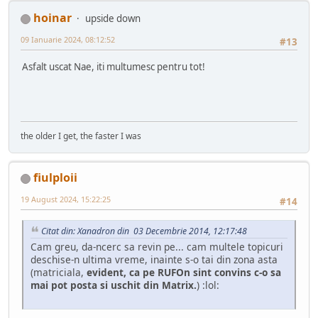
hoinar
upside down
09 Ianuarie 2024, 08:12:52
#13
Asfalt uscat Nae, iti multumesc pentru tot!
the older I get, the faster I was
fiulploii
19 August 2024, 15:22:25
#14
Citat din: Xanadron din 03 Decembrie 2014, 12:17:48
Cam greu, da-ncerc sa revin pe... cam multele topicuri
deschise-n ultima vreme, inainte s-o tai din zona asta
(matriciala,
evident, ca pe RUFOn sint convins c-o sa
mai pot posta si uschit din Matrix.
) :lol: