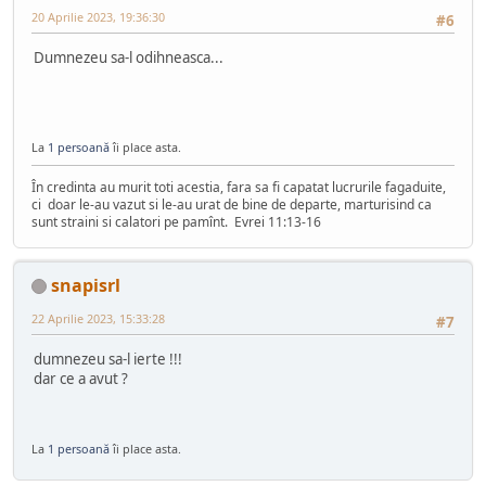
20 Aprilie 2023, 19:36:30
#6
Dumnezeu sa-l odihneasca...
La
1 persoană
îi place asta.
În credinta au murit toti acestia, fara sa fi capatat lucrurile fagaduite,
ci doar le-au vazut si le-au urat de bine de departe, marturisind ca
sunt straini si calatori pe pamînt. Evrei 11:13-16
snapisrl
22 Aprilie 2023, 15:33:28
#7
dumnezeu sa-l ierte !!!
dar ce a avut ?
La
1 persoană
îi place asta.