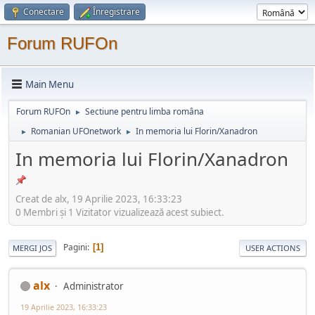
Conectare
Înregistrare
Forum RUFOn
Main Menu
Forum RUFOn
Sectiune pentru limba româna
►
Romanian UFOnetwork
In memoria lui Florin/Xanadron
►
►
In memoria lui Florin/Xanadron
Creat de alx, 19 Aprilie 2023, 16:33:23
0 Membri şi 1 Vizitator vizualizează acest subiect.
Pagini
1
MERGI JOS
USER ACTIONS
alx
Administrator
19 Aprilie 2023, 16:33:23