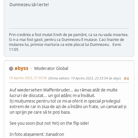
Dumnezeu să-l ierte!
Prin credinta a fost mutat Enoh de pe pamânt, ca sa nu vada moartea.
Si n-a mai fost gasit, pentru ca Dumnezeu îl mutase. Caci înainte de
mutarea lui, primise marturia ca este placut lui Dumnezeu. Evrei
11:05
abyss
Moderator Global
19 Aprilie 2023, 21:59:36
Ultima editare
: 19 Aprilie 2023, 23:33:54 de abyss
#4
Auf wiedersehen Waffenbruder... au rămas atât de multe
lucruri de discutat... un gol adânc m-a învăluit.
Iți mulțumesc pentru tot ce mi-ai oferit in special privilegiul
extrem de rar in ziua de azi de a întâlni un frate, un camarad și
un sprijin pe care să te poți baza.
See you soon (but not Yet) on the flip side!
In foto atașament: Xanadron