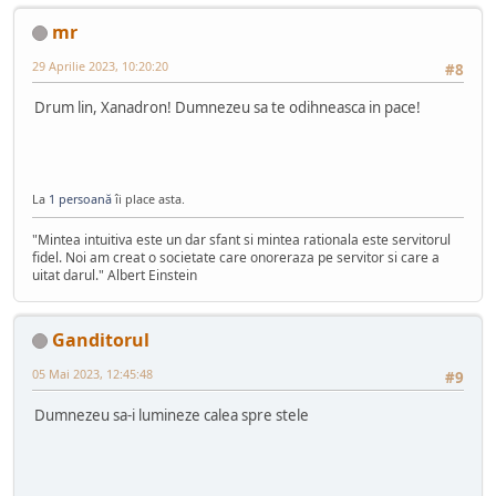
mr
29 Aprilie 2023, 10:20:20
#8
Drum lin, Xanadron! Dumnezeu sa te odihneasca in pace!
La
1 persoană
îi place asta.
"Mintea intuitiva este un dar sfant si mintea rationala este servitorul
fidel. Noi am creat o societate care onoreraza pe servitor si care a
uitat darul." Albert Einstein
Ganditorul
05 Mai 2023, 12:45:48
#9
Dumnezeu sa-i lumineze calea spre stele