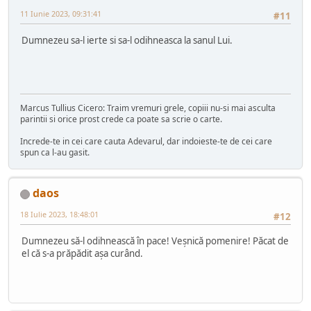
11 Iunie 2023, 09:31:41
#11
Dumnezeu sa-l ierte si sa-l odihneasca la sanul Lui.
Marcus Tullius Cicero: Traim vremuri grele, copiii nu-si mai asculta
parintii si orice prost crede ca poate sa scrie o carte.
Increde-te in cei care cauta Adevarul, dar indoieste-te de cei care
spun ca l-au gasit.
daos
18 Iulie 2023, 18:48:01
#12
Dumnezeu să-l odihnească în pace! Veșnică pomenire! Păcat de
el că s-a prăpădit așa curând.