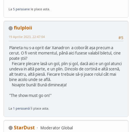
La
5 persoane
le place asta.
fiulploii
19 Aprilie 2023, 22:47:04
#5
Planeta nu s-a oprit dar Xanadron a coborât așa precum a
cerut. O fi venit momentul, până aici fusese valabil biletul, cine
poate știi?
Fiecare plecare lasă un gol, plin și gol, dacă aici e un gol atunci
undeva in altă parte, e un plin. Dincolo de cortină e altă scenă,
alt teatru, altă piesă. Fiecare trebuie să-și joace rolul cât mai
bine acolo unde se află.
Noapte bună! Bună dimineața!
"The show must go on!"
La
1 persoană
îi place asta.
StarDust
Moderator Global