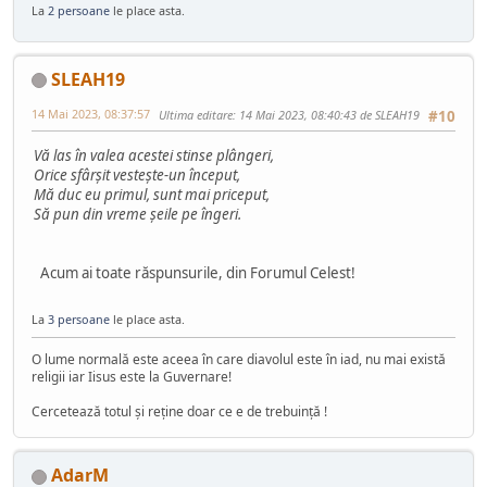
La
2 persoane
le place asta.
SLEAH19
14 Mai 2023, 08:37:57
Ultima editare
: 14 Mai 2023, 08:40:43 de SLEAH19
#10
Vă las în valea acestei stinse plângeri,
Orice sfârşit vesteşte-un început,
Mă duc eu primul, sunt mai priceput,
Să pun din vreme şeile pe îngeri.
Acum ai toate răspunsurile, din Forumul Celest!
La
3 persoane
le place asta.
O lume normală este aceea în care diavolul este în iad, nu mai există
religii iar Iisus este la Guvernare!
Cercetează totul şi reţine doar ce e de trebuinţă !
AdarM