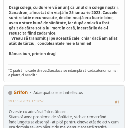
Dragi colegi, cu durere vă anunț că unul din colegii noștrii,
Xanadron, a încetat din viață în 25 ianuarie 2023. Cauzele
sunt relativ necunoscute, de dimineață era foarte bine,
avea o stare bună de sănătate, iar după amiază a fost
găsit de către soția lui mort în casă, încercările de a-l
resuscita fiind zadarnice.
Vreau să transmit și pe această cale, chiar dacă am aflat
atât de târziu, condoleanțele mele familiei!
Rămas bun, prieten drag!
"O piatră nu cade din cer.Sau,daca se intamplă să cada,atunci nu mai
e piatră,ci aerolit."
Grifon
Adaequatio rei et intellectus
19 Aprilie 2023, 17:02:57
#1
O veste cu adevărat întristătoare.
Știam că avea probleme de sănătate, și chiar remarcând
îndelungata sa absență - atipică pentru cineva atât de activ cum
era domnia sa - am bănuit de mai demult această tragică