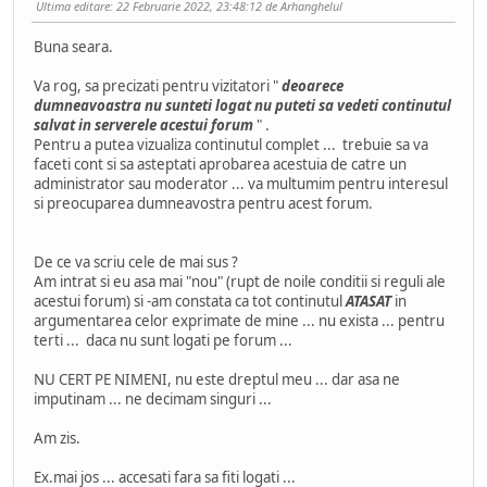
Ultima editare
: 22 Februarie 2022, 23:48:12 de Arhanghelul
Buna seara.
Va rog, sa precizati pentru vizitatori "
deoarece
dumneavoastra nu sunteti logat nu puteti sa vedeti continutul
salvat in serverele acestui forum
" .
Pentru a putea vizualiza continutul complet ... trebuie sa va
faceti cont si sa asteptati aprobarea acestuia de catre un
administrator sau moderator ... va multumim pentru interesul
si preocuparea dumneavostra pentru acest forum.
De ce va scriu cele de mai sus ?
Am intrat si eu asa mai "nou" (rupt de noile conditii si reguli ale
acestui forum) si -am constata ca tot continutul
ATASAT
in
argumentarea celor exprimate de mine ... nu exista ... pentru
terti ... daca nu sunt logati pe forum ...
NU CERT PE NIMENI, nu este dreptul meu ... dar asa ne
imputinam ... ne decimam singuri ...
Am zis.
Ex.mai jos ... accesati fara sa fiti logati ...