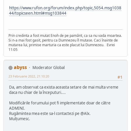
https://www.rufon.org/forum/index.php/topic,5054.msg1038
44/topicseen.html#msg103844
Prin credinta a fost mutat Enoh de pe pamânt, ca sa nu vada moartea.
Si n-a mai fost gasit, pentru ca Dumnezeu îl mutase. Caci înainte de
mutarea lui, primise marturia ca este placut lui Dumnezeu. Evrei
11:05
abyss
Moderator Global
23 Februarie 2022, 21:10:20
#1
Da, am observat ca exista aceasta setare de mai multa vreme
daca nu chiar de la începuturi....
Modificările forumului pot fi implementate doar de către
ADMINI.
Rugămintea mea este sa-l contactezi pe @Alx.
Mulțumesc.