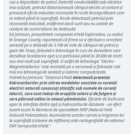
cea a depozitelor de petrol. Datorită conductivității sale electrice
mai scăzute, petrolul distorsionează câmpul electric al centurii și
provoacă efecte inductive rezonante în rocile înconjurătoare care
se extind până la suprafață. Rocile detectează petrolul prin
rezonanță inductivă, indiferent dacă sunt sau nu izolate de
centura de curent teluric de dedesubt.
Ed Johnson, președintele companiei eField Exploration, cu sediul
în Orange County, raportează că firma sa a efectuat o cercetare
aeriană pe o distanță de 3.100 de mile de câmpuri de petrol și
gaze din Texas, folosind o tehnologie în curs de dezvoltare care
dezvăluie localizarea apei și a petrolului până la 20.000 de metri
sau mai mult sub suprafață. O astfel de tehnologie "Electro-
Magnetotellurica" este montată pe o aeronavă și folosește cele
mai noi tehnologii de analiză și sisteme computerizate.
Potrivit lui Johnson: "Sistemul eField
detectează prezența
hidrocarburilor prin citirea modelelor asociate cu curenții
electrici naturali cunoscuți științific sub numele de curenți
telurici, care sunt induși de erupțiile solare și de fulgere și
care pătrund adânc în miezul pământului
. Efectele de încărcare
apar la interfața dintre apă și hidrocarburile dizolvate - un efect
numit acum în literatura de specialitate NFIP (Natural Field
Induced Polarization). Acumularea acestor sarcini și migrarea lor
la suprafață (coloane de infiltrare) este cartografiată de sistemul
EMT aeropurtat eField."