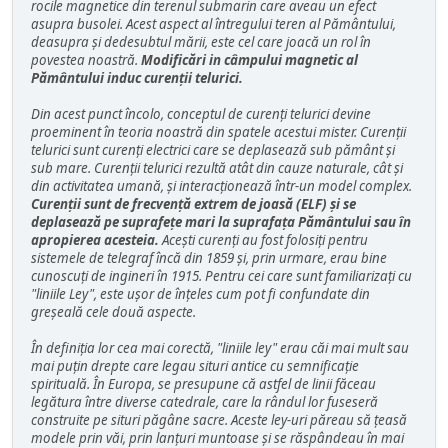
rocile magnetice din terenul submarin care aveau un efect
asupra busolei. Acest aspect al întregului teren al Pământului,
deasupra și dedesubtul mării, este cel care joacă un rol în
povestea noastră.
Modificări in câmpului magnetic al
Pământului induc curenții telurici.
Din acest punct încolo, conceptul de curenți telurici devine
proeminent în teoria noastră din spatele acestui mister. Curenții
telurici sunt curenți electrici care se deplasează sub pământ și
sub mare. Curenții telurici rezultă atât din cauze naturale, cât și
din activitatea umană, și interacționează într-un model complex.
Curenții sunt de frecvență extrem de joasă (ELF) și se
deplasează pe suprafețe mari la suprafața Pământului sau în
apropierea acesteia.
Acești curenți au fost folosiți pentru
sistemele de telegraf încă din 1859 și, prin urmare, erau bine
cunoscuți de ingineri în 1915. Pentru cei care sunt familiarizați cu
"liniile Ley", este ușor de înțeles cum pot fi confundate din
greșeală cele două aspecte.
În definiția lor cea mai corectă, "liniile ley" erau căi mai mult sau
mai puțin drepte care legau situri antice cu semnificație
spirituală. În Europa, se presupune că astfel de linii făceau
legătura între diverse catedrale, care la rândul lor fuseseră
construite pe situri păgâne sacre. Aceste ley-uri păreau să țeasă
modele prin văi, prin lanțuri muntoase și se răspândeau în mai