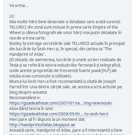
Va urma...
LE:
Mai multe hărți bine desenate și detaliate care arată curenții
TELURICI din zonă sunt incluse în prima carte Empire of the
Wheel și câteva fotografii ale unor hărți mai puțin detaliate în
cea de-a treia carte.
Bosley își extrage cercetările sale TELURICE actuale în principal
din lucrările lui Sesh Heri și, în special, din cartea sa "The
Handprint of Atlas".
(El citează, de asemenea, lucrările și unele scrieri realizate de
Tesla și se referă la istoria industriilor feroviară și telegrafică,
unde aceste proprietăți de frecvență foarte joasă [VLF] ale
solului erau cunoscute și utilizate).
Munca lui Sesh Heri a fost recomandată și citată de Joseph
Farrell într-una dintre cărțile sale, iar acesta a scris articole pe
blog despre aceasta:
Recomandând-o:
https://gizadeathstar.com/2007/01/se...ting-new-book/
Abordând teoria în sine:
https://gizadeathstar.com/2009/09/th...-to-sesh-heri/
Heri pare să fi răspuns la un moment dat:
http://handprintofatlas.blogspot.ae
Această carte, Handprint of Atlas, pare a fi interesantă și bine