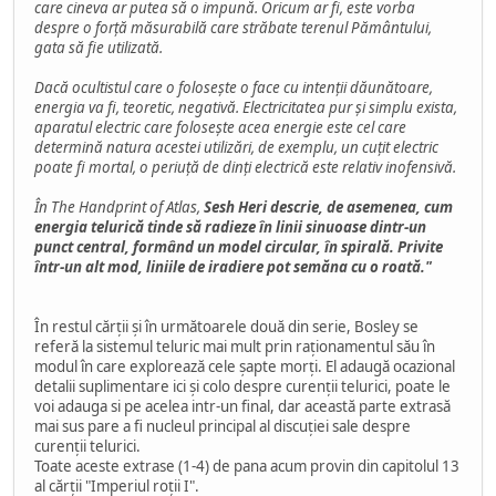
care cineva ar putea să o impună. Oricum ar fi, este vorba
despre o forță măsurabilă care străbate terenul Pământului,
gata să fie utilizată.
Dacă ocultistul care o folosește o face cu intenții dăunătoare,
energia va fi, teoretic, negativă. Electricitatea pur și simplu exista,
aparatul electric care folosește acea energie este cel care
determină natura acestei utilizări, de exemplu, un cuțit electric
poate fi mortal, o periuță de dinți electrică este relativ inofensivă.
În The Handprint of Atlas,
Sesh Heri descrie, de asemenea, cum
energia telurică tinde să radieze în linii sinuoase dintr-un
punct central, formând un model circular, în spirală. Privite
într-un alt mod, liniile de iradiere pot semăna cu o roată."
În restul cărții și în următoarele două din serie, Bosley se
referă la sistemul teluric mai mult prin raționamentul său în
modul în care explorează cele șapte morți. El adaugă ocazional
detalii suplimentare ici și colo despre curenții telurici, poate le
voi adauga si pe acelea intr-un final, dar această parte extrasă
mai sus pare a fi nucleul principal al discuției sale despre
curenții telurici.
Toate aceste extrase (1-4) de pana acum provin din capitolul 13
al cărții "Imperiul roții I".