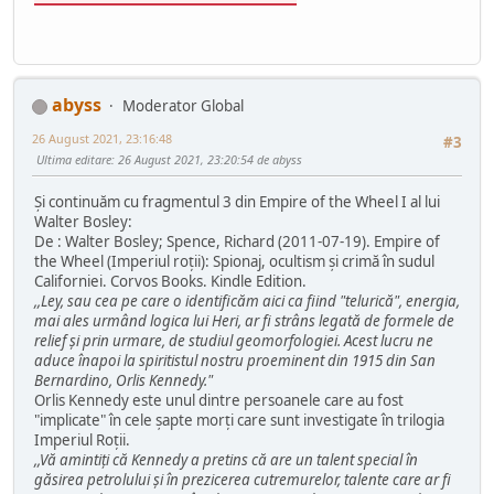
abyss
Moderator Global
26 August 2021, 23:16:48
#3
Ultima editare
: 26 August 2021, 23:20:54 de abyss
Și continuăm cu fragmentul 3 din Empire of the Wheel I al lui
Walter Bosley:
De : Walter Bosley; Spence, Richard (2011-07-19). Empire of
the Wheel (Imperiul roții): Spionaj, ocultism și crimă în sudul
Californiei. Corvos Books. Kindle Edition.
,,Ley, sau cea pe care o identificăm aici ca fiind "telurică", energia,
mai ales urmând logica lui Heri, ar fi strâns legată de formele de
relief și prin urmare, de studiul geomorfologiei. Acest lucru ne
aduce înapoi la spiritistul nostru proeminent din 1915 din San
Bernardino, Orlis Kennedy."
Orlis Kennedy este unul dintre persoanele care au fost
"implicate" în cele șapte morți care sunt investigate în trilogia
Imperiul Roții.
,,Vă amintiți că Kennedy a pretins că are un talent special în
găsirea petrolului și în prezicerea cutremurelor, talente care ar fi