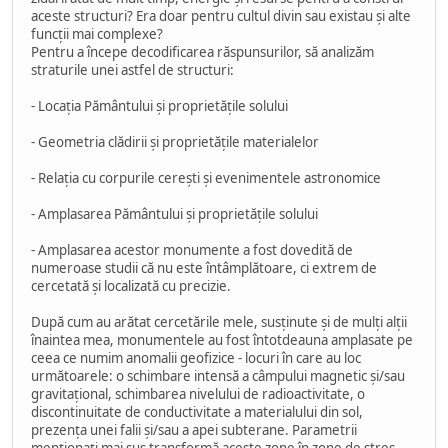
aceste structuri? Era doar pentru cultul divin sau existau și alte
funcții mai complexe?
Pentru a începe decodificarea răspunsurilor, să analizăm
straturile unei astfel de structuri:
- Locația Pământului și proprietățile solului
- Geometria clădirii și proprietățile materialelor
- Relația cu corpurile cerești și evenimentele astronomice
- Amplasarea Pământului și proprietățile solului
- Amplasarea acestor monumente a fost dovedită de
numeroase studii că nu este întâmplătoare, ci extrem de
cercetată și localizată cu precizie.
După cum au arătat cercetările mele, susținute și de mulți alții
înaintea mea, monumentele au fost întotdeauna amplasate pe
ceea ce numim anomalii geofizice - locuri în care au loc
următoarele: o schimbare intensă a câmpului magnetic și/sau
gravitațional, schimbarea nivelului de radioactivitate, o
discontinuitate de conductivitate a materialului din sol,
prezența unei falii și/sau a apei subterane. Parametrii
menționați mai sus transformă aceste zone în zone de stres.