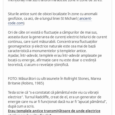
Siturile antice sunt de obicei localizate în zone cu anomalii
geofizice, ca aici, de-a lungul liniei St Michael (
ancient-
code.com
)
Ori de câte ori există o fluctuație a câmpurilor de mai sus,
aceasta duce la generarea de curenți electrici telurici de curent
continuu, care sunt măsurabili. Concentrarea fluctuațiilor
geomagnetice și electrice naturale este cea mai de bază
caracteristică a monumentelor și templelor antice.
Așadar, într-adevăr, templele erau într-adevăr amplasate pe
locații cu energie, afirmație care nu este doar o credință
teoretică, ci acum o revelație științifică.
FOTO: Măsurători cu ultrasunete în Rollright Stones, Marea
Britanie (Robins, 1985)
Tesla scrie că "s-a constatat că pământul este viu cu vibrații
electrice". Turnul Radcliffe, creat de el, era un generator de
energie care nu ar fi funcționat dacă nu ar fi "apucat pământul",
după cum a scris.
Erau templele antice transmițătoare de unde electrice