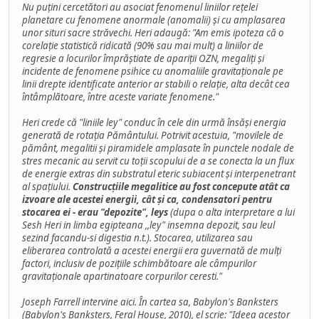
Nu puțini cercetători au asociat fenomenul liniilor rețelei
planetare cu fenomene anormale (anomalii) și cu amplasarea
unor situri sacre străvechi. Heri adaugă: "Am emis ipoteza că o
corelație statistică ridicată (90% sau mai mult) a liniilor de
regresie a locurilor împrăștiate de apariții OZN, megaliți și
incidente de fenomene psihice cu anomaliile gravitaționale pe
linii drepte identificate anterior ar stabili o relație, alta decât cea
întâmplătoare, între aceste variate fenomene."
Heri crede că "liniile ley" conduc în cele din urmă însăși energia
generată de rotația Pământului. Potrivit acestuia, "movilele de
pământ, megalitii și piramidele amplasate în punctele nodale de
stres mecanic au servit cu toții scopului de a se conecta la un flux
de energie extras din substratul eteric subiacent și interpenetrant
al spațiului.
Construcțiile megalitice au fost concepute atât ca
izvoare ale acestei energii, cât și ca, condensatori pentru
stocarea ei - erau "depozite", leys
(dupa o alta interpretare a lui
Sesh Heri in limba egipteana ,,ley" insemna depozit, sau leul
sezind facandu-si digestia n.t.). Stocarea, utilizarea sau
eliberarea controlată a acestei energii era guvernată de mulți
factori, inclusiv de pozițiile schimbătoare ale câmpurilor
gravitaționale apartinatoare corpurilor ceresti."
Joseph Farrell intervine aici. În cartea sa, Babylon's Banksters
(Babylon's Banksters, Feral House, 2010), el scrie: "Ideea acestor