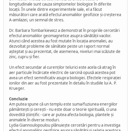
longitudinale sunt cauza simptomelor biologice în diferite
locații. În unele dintre experimentele sale, el a făcut
măsurători care arată efectul anomaliilor geofizice și creșterea
A-amilazei, un semnal de stres.
Dr. Barbara Tombarkiewicz a demonstrat în propriile cercetări
efectul anomaliilor geomagnetice asupra sănătății vacilor.
Atunci când acestea au fost mutate în locația anomaliei, au
dezvoltat probleme de sănătate peste un raport normal
așteptat și au prezentat, de asemenea, niveluri mai scăzute de
zinc, cupru și fier.
Un efect secundar al curenților telurici este acela că atrag în
aer particule încărcate electric de sarcină opusă acestea pot
avea un efect semnificativ asupra biologiei. Efectele respirației
ionilor din aer au fost prezentate în detaliu în studiile lui A. P.
Krueger.
Concluzie
Am putea spune că un templu este suma/fuziunea energiilor
pământești și cerești - nu este doar o teorie spirituală, ci una
dovedită științific - care ar putea afecta biologia, plantele și
animalele în diverse moduri.
Lydia Giannoulopoulou plănuiește cercetări pentru a investiga
efectul anomaliilor geofizice asupra sănătății și relația acestora