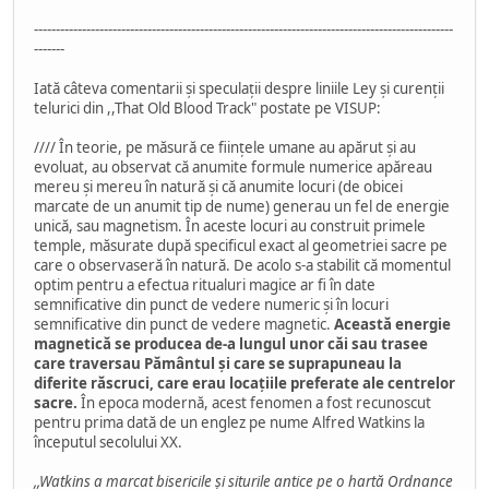
------------------------------------------------------------------------------------------------
-------
Iată câteva comentarii și speculații despre liniile Ley și curenții
telurici din ,,That Old Blood Track" postate pe VISUP:
//// În teorie, pe măsură ce ființele umane au apărut și au
evoluat, au observat că anumite formule numerice apăreau
mereu și mereu în natură și că anumite locuri (de obicei
marcate de un anumit tip de nume) generau un fel de energie
unică, sau magnetism. În aceste locuri au construit primele
temple, măsurate după specificul exact al geometriei sacre pe
care o observaseră în natură. De acolo s-a stabilit că momentul
optim pentru a efectua ritualuri magice ar fi în date
semnificative din punct de vedere numeric și în locuri
semnificative din punct de vedere magnetic.
Această energie
magnetică se producea de-a lungul unor căi sau trasee
care traversau Pământul și care se suprapuneau la
diferite răscruci, care erau locațiile preferate ale centrelor
sacre.
În epoca modernă, acest fenomen a fost recunoscut
pentru prima dată de un englez pe nume Alfred Watkins la
începutul secolului XX.
,,Watkins a marcat bisericile și siturile antice pe o hartă Ordnance