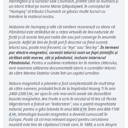
Harrington și a surselor sale Chumash, printre care se numără și
un istoric tribal pe nume Maria Qiliqutayiwit, în conceptul de
"Humqaq" al tribului Chumash se găsesc multe lucruri cu
trimitere la misterul nostru.
Noțiunea de Humqaq și alte căi similare rezonează cu ideea că
Pământul este străbătut de o rețea virtuală de linii naturale de
forță și că aceste linii pot radia din sau pot converge în anumite
puncte. Astfel de linii de forță pot fi descrise ca fiind curenți
telurici sau, poate mai frecvent, ca "leys" sau "linii ley".
În termeni
pur electro-magnetici, curenții telurici sunt un fapt științific și
străbat atât marea, cât și pământul, inclusiv interiorul
Pământului.
Pentru a sublinia realitatea lor în mintea cititorului,
vom examina utilizarea documentată istoric a curenților telurici
de către Marina Statelor Unite într-un capitol următor.
Natura magnetică a planetei a fost conștientizată de mult timp
de către oameni, probabil încă de la împăratul Hoang Ti în anii
2400-2300
î.Hr
., iar apoi în cele mai vechi anale ale dezvoltării
busolei magnetice, Ara Frode a scris în secolul al XI-lea că Flocke
Vilgerdersen a folosit un "leidarstein", sau o piatră magnetizata
natural, pentru a găsi Islanda în anul 868
d.Hr
. Între anii 868-1100
d.Hr
., tehnologia busolei magnetice a devenit cunoscută în
Europa. Poate că cel mai relevant aspect pentru cercetarea
noastră este tine de căpitanul Creak care, în 1889, a scris despre