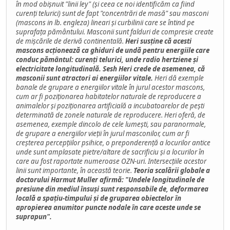
în mod obișnuit "linii ley" (și ceea ce noi identificăm ca fiind
curenți telurici) sunt de fapt "concentrări de masă" sau masconi
(mascons in lb. engleza) lineari și curbilinii care se întind pe
suprafața pământului. Masconii sunt falduri de compresie create
de mișcările de derivă continentală.
Heri susține că acesti
mascons acționează ca ghiduri de undă pentru energiile care
conduc pământul: curenți telurici, unde radio hertziene și
electricitate longitudinală. Sesh Heri crede de asemenea, că
masconii sunt atractori ai energiilor vitale.
Heri dă exemple
banale de grupare a energiilor vitale în jurul acestor mascons,
cum ar fi poziționarea habitatelor naturale de reproducere a
animalelor și poziționarea artificială a incubatoarelor de pești
determinată de zonele naturale de reproducere. Heri oferă, de
asemenea, exemple dincolo de cele lumești, sau paranormale,
de grupare a energiilor vieții în jurul masconilor, cum ar fi
creșterea percepțiilor psihice, o preponderență a locurilor antice
unde sunt amplasate pietre/altare de sacrificiu și a locurilor în
care au fost raportate numeroase OZN-uri. Intersecțiile acestor
linii sunt importante, în această teorie.
Teoria scalării globale a
doctorului Harmut Muller afirmă: "Undele longitudinale de
presiune din mediul însuși sunt responsabile de, deformarea
locală a spațiu-timpului și de gruparea obiectelor în
apropierea anumitor puncte nodale în care aceste unde se
suprapun".