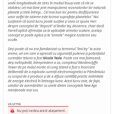
unde longitudinale de stres în mediul însuși este că ele se
stabilesc cel mai bine prin manipularea rezonatorilor lor naturali:
planete și stele întregi... Cel mai bun loc pentru desfășurarea
unor astfel de sisteme este tocmai suprafața planetelor." Noi
susținem că acest lucru poate susține și ceea ce spune Heri
despre conceptul de "depozit" al liniilor ley, deoarece, chiar dacă
Farrell aplică afirmația sa la aplicațiile armelor scalare, același
concept se poate aplica și la "armele" magice ezoterice sau
oculte.
Deși poate că nu era familiarizat cu termenul "linii ley" la acea
vreme, un om care a apreciat cu siguranță puterea și potențialul
curenților telurici a fost
Nicola Tesla
. Poate cea mai faimoasă,
deși neîmplinită, întreprindere a sa, complexul Wardenclyffe
Tower de pe malul nordic al Long Island a fost o încercare
deliberată de a exploata curenții electromagnetici ai Pământului
cu scopul de a produce și de a difuza cantități practic nelimitate
de energie electrică în întreaga lume. Acest lucru este, de fapt,
uimitor de asemănător cu unele dintre conceptele New Age
menționate mai sus.
va urma
Nu poți vedea acest atașament.