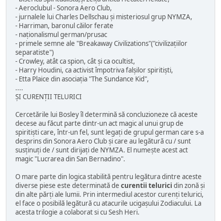
- Aeroclubul - Sonora Aero Club,
- jurnalele lui Charles Dellschau și misteriosul grup NYMZA,
- Harriman, baronul căilor ferate
- naționalismul german/prusac
- primele semne ale "Breakaway Civilizations"("civilizațiilor
separatiste")
- Crowley, atât ca spion, cât și ca ocultist,
- Harry Houdini, ca activist împotriva falșilor spiritiști,
- Etta Plaice din asociația "The Sundance Kid",
....
ȘI CURENȚII TELURICI
Cercetările lui Bosley îl determină să concluzioneze că aceste
decese au făcut parte dintr-un act magic al unui grup de
spiritiști care, într-un fel, sunt legați de grupul german care s-a
desprins din Sonora Aero Club și care au legătură cu / sunt
susținuți de / sunt dirijați de NYMZA. El numește acest act
magic "Lucrarea din San Bernadino".
O mare parte din logica stabilită pentru legătura dintre aceste
diverse piese este determinată de
curentii telurici
din zonă și
din alte părți ale lumii. Prin intermediul acestor curenți telurici,
el face o posibilă legătură cu atacurile ucigașului Zodiacului. La
acesta trilogie a colaborat si cu Sesh Heri.