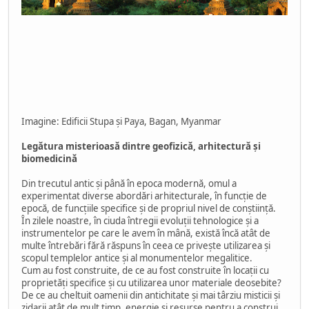
Imagine: Edificii Stupa și Paya, Bagan, Myanmar
Legătura misterioasă dintre geofizică, arhitectură și
biomedicină
Din trecutul antic și până în epoca modernă, omul a
experimentat diverse abordări arhitecturale, în funcție de
epocă, de funcțiile specifice și de propriul nivel de conștiință.
În zilele noastre, în ciuda întregii evoluții tehnologice și a
instrumentelor pe care le avem în mână, există încă atât de
multe întrebări fără răspuns în ceea ce privește utilizarea și
scopul templelor antice și al monumentelor megalitice.
Cum au fost construite, de ce au fost construite în locații cu
proprietăți specifice și cu utilizarea unor materiale deosebite?
De ce au cheltuit oamenii din antichitate și mai târziu misticii și
zidarii atât de mult timp, energie și resurse pentru a construi