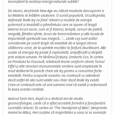
inconștient la aceleași energii naturale subtile?
De atunci, doctrinele New Age au ridicat modesta descoperire a
lui Watkins la înălțimi uluitoare. O sursă populară, Occultopedia,
definește liniile ley ca fiind "alinieri și modele de energie
puternică și invizibilă a pământului care se spune că leagă
diverse locuri sacre, cum ar fi biserici, temple, cercuri de piatră,
megaliți, fântâni sfinte, locuri de înmormântare și alte locații de
importanță spirituală sau magică..."... Liniile Ley sunt astăzi
considerate pe scară largă căi invizibile de-a lungul cărora
călătoresc orice, de la spiritele morților la farfurii zburătoare. Alții
susțin că energia ley poate fi exploatată, amplificată și dirijată
prin acțiuni umane. Pe tărâmul ficțiunii, Umberto Eco, în cartea
sa Pendulul lui Foucault, relatează teoria conform căreia Turnul
Eiffel și alte structuri monumentale similare sunt amplasate în
mod deliberat în puncte cheie ale ley pentru a concentra forța
invizibilă. Pentru scopurile noastre, nu contează cu adevărat
dacă astfel de idei sunt valide sau chiar dacă liniile ley există.
Ceea ce contează este că unii oameni cred că există și acționează
în baza acestei credințe.
Autorul Sesh Heri, după ce a dedicat ani de studiu
geomorfologiei, crede că a aflat secretele formării și funcționării
curenților telurici. În cartea sa "The Handprint of Atlas" (Amprenta
mainii lui Atlas), Heri susține că majoritatea a ceea ce se numește