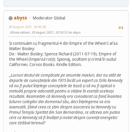
abyss
Moderator Global
28 August 2021, 20:45:39
#4
Ultima editare
: 28 August 2021, 20:50:53 de abyss
Și continuăm cu fragmentul 4 din Empire of the Wheel I al lui
Walter Bosley:
De : Walter Bosley; Spence Richard (2011-07-19). Empire of
the Wheel (Imperiul roții): Spionaj, ocultism și crimă în sudul
Californiei. Corvos Books. Kindle Edition.
,,Lucruri destul de complicate pe anumite niveluri, dar nu atât de
departe de cunoștințele din 1915 încât un expert ca Orlis Kennedy
să nu fi putut înțelege conceptele de bază și să nu fi aplicat o
metodă proprie adecvată pentru a obține în esență aceleași
rezultate. Reamintim că Kennedy era considerat ca fiind înaintea
tuturor colegilor din domeniul său, deci înțelegerea sa era
avansată. Știind ceea ce știm despre asocierea lui Kennedy cu
Primul Templu Spiritist din San Bernardino, ce altceva am putea
cere ca Kennedy să fi învățat și notat despre curenții energetici
care străbat terenul?