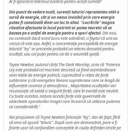
Ar fi ignorat el interesul ezoteric pentru acești curenți?
Din punct de vedere ocult, curenții telurici reprezentau atât o
sursă de energie, cât și un nexus invizibil prin care energia
putea fi canalizată dintr-un loc în altul. "Lucrările" magice
ritualice efectuate în locul potrivit ar putea teoretic să se
bazeze pe o astfel de energie pentru a spori efectul
. Din nou,
nu contează dacă acest lucru este adevărat, ci faptul că unii au
crezut că este așa. Astfel, o concentrație perceptibilă de energie
telurică "ley" ar prezenta probabil un interes deosebit pentru
ocultiști, sau cel puțin pentru cei de o anumită speță.
Toyne Newton, autorul cărții The Dark Worship, scrie că "Puterea
Ley este probabil cel mai bine descrisă ca fiind asemănătoare
unei rețele de energie psihică, cuprinzând o rețea de forțe
subterane și căi energetice lineare supraterane care se leagă de
influențele cosmice și atmosferice... Majoritatea ocultiștilor vor
recunoaște că există o singură forță, care în esență este neutră.
Cu toate acestea, natura acestei forțe este guvernată de
obiectivele operatorilor magici care încearcă să utilizeze puterea
sa considerabilă."
Noi propunem că Toyne Newton folosește "ley", dar de fapt, fără
să vrea să spună "teluric". După cum am demonstrat, pare a fi
foarte ușor să confundăm conceptele în ciuda definiției stricte pe