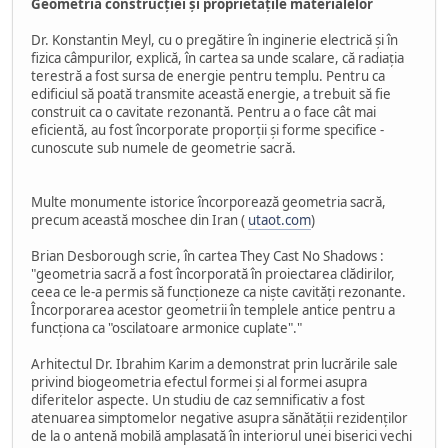
Geometria construcției și proprietățile materialelor
Dr. Konstantin Meyl, cu o pregătire în inginerie electrică și în
fizica câmpurilor, explică, în cartea sa unde scalare, că radiația
terestră a fost sursa de energie pentru templu. Pentru ca
edificiul să poată transmite această energie, a trebuit să fie
construit ca o cavitate rezonantă. Pentru a o face cât mai
eficientă, au fost încorporate proporții și forme specifice -
cunoscute sub numele de geometrie sacră.
Multe monumente istorice încorporează geometria sacră,
precum această moschee din Iran (
utaot.com
)
Brian Desborough scrie, în cartea They Cast No Shadows :
"geometria sacră a fost încorporată în proiectarea clădirilor,
ceea ce le-a permis să funcționeze ca niște cavități rezonante.
Încorporarea acestor geometrii în templele antice pentru a
funcționa ca "oscilatoare armonice cuplate"."
Arhitectul Dr. Ibrahim Karim a demonstrat prin lucrările sale
privind biogeometria efectul formei și al formei asupra
diferitelor aspecte. Un studiu de caz semnificativ a fost
atenuarea simptomelor negative asupra sănătății rezidenților
de la o antenă mobilă amplasată în interiorul unei biserici vechi