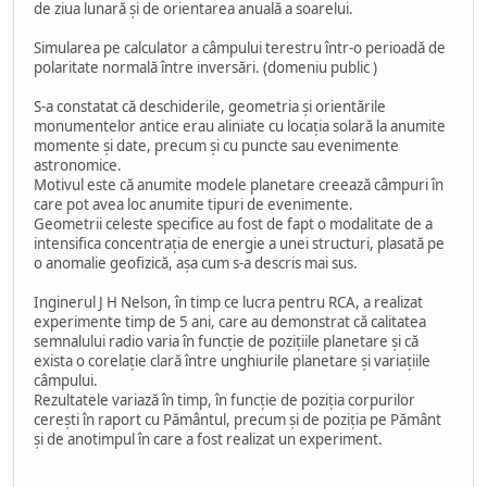
de ziua lunară și de orientarea anuală a soarelui.
Simularea pe calculator a câmpului terestru într-o perioadă de
polaritate normală între inversări. (domeniu public )
S-a constatat că deschiderile, geometria și orientările
monumentelor antice erau aliniate cu locația solară la anumite
momente și date, precum și cu puncte sau evenimente
astronomice.
Motivul este că anumite modele planetare creează câmpuri în
care pot avea loc anumite tipuri de evenimente.
Geometrii celeste specifice au fost de fapt o modalitate de a
intensifica concentrația de energie a unei structuri, plasată pe
o anomalie geofizică, așa cum s-a descris mai sus.
Inginerul J H Nelson, în timp ce lucra pentru RCA, a realizat
experimente timp de 5 ani, care au demonstrat că calitatea
semnalului radio varia în funcție de pozițiile planetare și că
exista o corelație clară între unghiurile planetare și variațiile
câmpului.
Rezultatele variază în timp, în funcție de poziția corpurilor
cerești în raport cu Pământul, precum și de poziția pe Pământ
și de anotimpul în care a fost realizat un experiment.