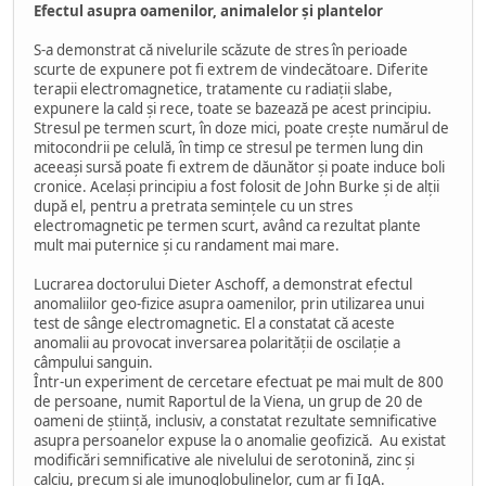
Efectul asupra oamenilor, animalelor și plantelor
S-a demonstrat că nivelurile scăzute de stres în perioade
scurte de expunere pot fi extrem de vindecătoare. Diferite
terapii electromagnetice, tratamente cu radiații slabe,
expunere la cald și rece, toate se bazează pe acest principiu.
Stresul pe termen scurt, în doze mici, poate crește numărul de
mitocondrii pe celulă, în timp ce stresul pe termen lung din
aceeași sursă poate fi extrem de dăunător și poate induce boli
cronice. Același principiu a fost folosit de John Burke și de alții
după el, pentru a pretrata semințele cu un stres
electromagnetic pe termen scurt, având ca rezultat plante
mult mai puternice și cu randament mai mare.
Lucrarea doctorului Dieter Aschoff, a demonstrat efectul
anomaliilor geo-fizice asupra oamenilor, prin utilizarea unui
test de sânge electromagnetic. El a constatat că aceste
anomalii au provocat inversarea polarității de oscilație a
câmpului sanguin.
Într-un experiment de cercetare efectuat pe mai mult de 800
de persoane, numit Raportul de la Viena, un grup de 20 de
oameni de știință, inclusiv, a constatat rezultate semnificative
asupra persoanelor expuse la o anomalie geofizică. Au existat
modificări semnificative ale nivelului de serotonină, zinc și
calciu, precum și ale imunoglobulinelor, cum ar fi IgA.