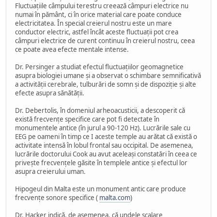
Fluctuațiile câmpului terestru creează câmpuri electrice nu
numai în pământ, ci în orice material care poate conduce
electricitatea. În special creierul nostru este un mare
conductor electric, astfel încât aceste fluctuații pot crea
câmpuri electrice de curent continuu în creierul nostru, ceea
ce poate avea efecte mentale intense.
Dr. Persinger a studiat efectul fluctuațiilor geomagnetice
asupra biologiei umane și a observat o schimbare semnificativă
a activității cerebrale, tulburări de somn și de dispoziție și alte
efecte asupra sănătății.
Dr. Debertolis, în domeniul arheoacusticii, a descoperit că
există frecvențe specifice care pot fi detectate în
monumentele antice (în jurul a 90-120 Hz). Lucrările sale cu
EEG pe oameni în timp ce I aceste temple au arătat că există o
activitate intensă în lobul frontal sau occipital. De asemenea,
lucrările doctorului Cook au avut aceleași constatări în ceea ce
privește frecvențele găsite în templele antice și efectul lor
asupra creierului uman.
Hipogeul din Malta este un monument antic care produce
frecvențe sonore specifice (
malta.com
)
Dr. Hacker indică, de asemenea, că undele scalare