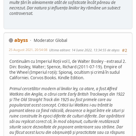
multe țări în aliniamente atât de sofisticate încât păreau de
necrezut. Dar natura și influența liniilor ley rămâne un subiect
controversat.
abyss
Moderator Global
25 August 2021, 20:54:08
Ultima editare
: 14 Iunie 2022, 13:34:55 de abyss
#2
Continuăm cu Imperiul Roții vol I, de Walter Bosley - extrasul 2.
Din: Bosley, Walter; Spence, Richard (2011-07-19). Empire of
the Wheel (Imperiul roții): Spionaj, ocultism și crimă în sudul
Californiei. Corvos Books. Kindle Edition.
Primul cercetător modern al liniilor ley, ca atare, a fost Alfred
Watkins din Anglia, a cărui carte Early British Trackways din 1922
și The Old Straight Track din 1925 au fost primele care au
popularizat acest concept. Criticii lui Watkins i-au trântit la
pamant ideea ca fiind ridicolă, deoarece a legat între ele situri și
ruine construite în epoci diferite de culturi diferite. Dar apărătorii
săi au replicat corect că, în mod obișnuit, culturile reutilizează
siturile sacre dezvoltate de popoare anterioare sau străine. Dar
au făcut acest lucru din obișnuință și practicitate sau ca răspuns