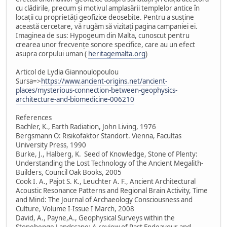
cu clădirile, precum și motivul amplasării templelor antice în
locații cu proprietăți geofizice deosebite. Pentru a susține
această cercetare, vă rugăm să vizitați pagina campaniei ei.
Imaginea de sus: Hypogeum din Malta, cunoscut pentru
crearea unor frecvențe sonore specifice, care au un efect
asupra corpului uman (
heritagemalta.org
)
Articol de Lydia Giannoulopoulou
Sursa=>
https://www.ancient-origins.net/ancient-
places/mysterious-connection-between-geophysics-
architecture-and-biomedicine-006210
References
Bachler, K., Earth Radiation, John Living, 1976
Bergsmann O: Risikofaktor Standort. Vienna, Facultas
University Press, 1990
Burke, J., Halberg, K. Seed of Knowledge, Stone of Plenty:
Understanding the Lost Technology of the Ancient Megalith-
Builders, Council Oak Books, 2005
Cook I. A., Pajot S. K., Leuchter A. F., Ancient Architectural
Acoustic Resonance Patterns and Regional Brain Activity, Time
and Mind: The Journal of Archaeology Consciousness and
Culture, Volume I-Issue I March, 2008
David, A., Payne,A., Geophysical Surveys within the
Stonehenge Landscape: A review of Past Endeavour and