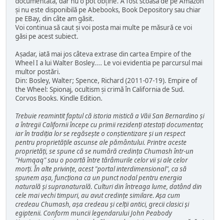
documentată, dar nu o pot obține. A fost scoasă de pe Amazon
și nu este disponibilă pe Abebooks, Book Depository sau chiar
pe EBay, din câte am găsit.
Voi continua să caut și voi posta mai multe pe măsură ce voi
găsi pe acest subiect.
Așadar, iată mai jos câteva extrase din cartea Empire of the
Wheel I a lui Walter Bosley.... Le voi evidentia pe parcursul mai
multor postări.
Din: Bosley, Walter; Spence, Richard (2011-07-19). Empire of
the Wheel: Spionaj, ocultism și crimă în California de Sud.
Corvos Books. Kindle Edition.
Trebuie reamintit faptul că istoria mistică a Văii San Bernardino și
a întregii Californii începe cu primii rezidenți atestați documentar,
iar în tradiția lor se regăsește o conștientizare și un respect
pentru proprietățile ascunse ale pământului. Printre aceste
proprietăți, se spune că se numără credința Chumash într-un
"Humqaq" sau o poartă între tărâmurile celor vii și ale celor
morți. În alte privințe, acest "portal interdimensional", ca să
spunem așa, funcționa ca un punct nodal pentru energia
naturală și supranaturală. Culturi din întreaga lume, datând din
cele mai vechi timpuri, au avut credințe similare. Așa cum
credeau Chumash, așa credeau și celții antici, grecii clasici și
egiptenii. Conform muncii legendarului John Peabody