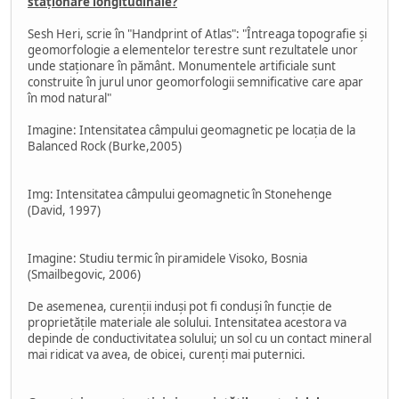
staționare longitudinale?
Sesh Heri, scrie în "Handprint of Atlas": "Întreaga topografie și
geomorfologie a elementelor terestre sunt rezultatele unor
unde staționare în pământ. Monumentele artificiale sunt
construite în jurul unor geomorfologii semnificative care apar
în mod natural"
Imagine: Intensitatea câmpului geomagnetic pe locația de la
Balanced Rock (Burke,2005)
Img: Intensitatea câmpului geomagnetic în Stonehenge
(David, 1997)
Imagine: Studiu termic în piramidele Visoko, Bosnia
(Smailbegovic, 2006)
De asemenea, curenții induși pot fi conduși în funcție de
proprietățile materiale ale solului. Intensitatea acestora va
depinde de conductivitatea solului; un sol cu un contact mineral
mai ridicat va avea, de obicei, curenți mai puternici.