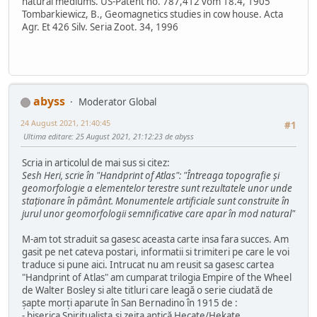
natural mediums. US-Patent no. 787,412 vom 18.4, 1905
Tombarkiewicz, B., Geomagnetics studies in cow house. Acta
Agr. Et 426 Silv. Seria Zoot. 34, 1996
abyss
Moderator Global
24 August 2021, 21:40:45
#1
Ultima editare
: 25 August 2021, 21:12:23 de abyss
Scria in articolul de mai sus si citez:
Sesh Heri, scrie în "Handprint of Atlas": "Întreaga topografie și
geomorfologie a elementelor terestre sunt rezultatele unor unde
staționare în pământ. Monumentele artificiale sunt construite în
jurul unor geomorfologii semnificative care apar în mod natural"
M-am tot straduit sa gasesc aceasta carte insa fara succes. Am
gasit pe net cateva postari, informatii si trimiteri pe care le voi
traduce si pune aici. Intrucat nu am reusit sa gasesc cartea
"Handprint of Atlas" am cumparat trilogia Empire of the Wheel
de Walter Bosley si alte titluri care leagă o serie ciudată de
șapte morți aparute în San Bernadino în 1915 de :
- biserica Spiritualista,și zeița antică Hecate/Hekate,