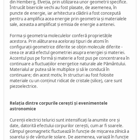
din Hemberg, Elveția, prin utilizarea unor geometrii specifice.
Întrucât bisericile vechi au fost plasate, de asemenea, în
puncte de energie, iar arhitectura clădirii a fost concepută
pentru a amplifica acea energie prin geometria și materialele
sale, aceasta a amplificat și emisia de energie a antenei.
Forma și geometria moleculelor conferă proprietățile
acestora. Prin alăturarea acelorași tipuri de atomi în
configurații geometrice diferite se obțin molecule diferite -
ceea ce arată efectul geometriei asupra energiei și materiei.
Accentul pus pe formă și materie a fost pus pe concentrarea în
continuare a fluctuațiilor energetice naturale ale Pământului.
Materialul ar putea să le multiplice și să le conducă în
continuare; din acest motiv, în structuri au fost folosite
materiale cu un conținut ridicat de cristale (silice), care sunt
piezoelectrice.
Relația dintre corpurile cerești și evenimentele
astronomice
Curenții electrici telurici sunt intensificați la anumite ore și
date, datorită efectului corpurilor cerești, cum ar fi soarele.
Câmpul geomagnetic fluctuează în funcție de mișcarea zilnică a
soarelui și de vânturile solare. De asemenea, variază în funcție