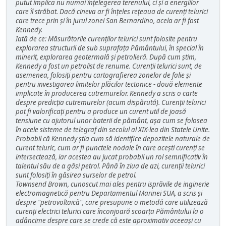
putut implica nu numai înțelegerea terenului, ci și a energiilor
care îl străbat. Dacă cineva ar fi înțeles rețeaua de curenți telurici
care trece prin și în jurul zonei San Bernardino, acela ar fi fost
Kennedy.
Iată de ce: Măsurătorile curenților telurici sunt folosite pentru
explorarea structurii de sub suprafața Pământului, în special în
minerit, explorarea geotermală și petrolieră. După cum știm,
Kennedy a fost un petrolist de renume. Curenții telurici sunt, de
asemenea, folosiți pentru cartografierea zonelor de falie și
pentru investigarea limitelor plăcilor tectonice - două elemente
implicate în producerea cutremurelor. Kennedy a scris o carte
despre predicția cutremurelor (acum dispărută). Curenții telurici
pot fi valorificați pentru a produce un curent util de joasă
tensiune cu ajutorul unor baterii de pământ, așa cum se folosea
în acele sisteme de telegraf din secolul al XIX-lea din Statele Unite.
Probabil că Kennedy știa cum să identifice depozitele naturale de
curent teluric, cum ar fi punctele nodale în care acești curenți se
intersectează, iar acestea au jucat probabil un rol semnificativ în
talentul său de a găsi petrol. Până în ziua de azi, curenții telurici
sunt folosiți în găsirea surselor de petrol.
Townsend Brown, cunoscut mai ales pentru isprăvile de inginerie
electromagnetică pentru Departamentul Marinei SUA, a scris și
despre "petrovoltaică", care presupune o metodă care utilizează
curenți electrici telurici care înconjoară scoarța Pământului la o
adâncime despre care se crede că este aproximativ aceeași cu