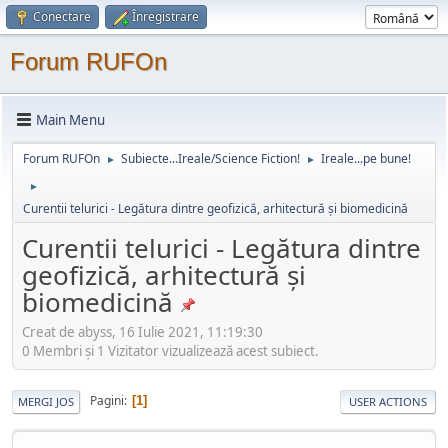
Conectare
Înregistrare
Forum RUFOn
Main Menu
Forum RUFOn
Subiecte...Ireale/Science Fiction!
Ireale...pe bune!
►
►
►
Curentii telurici - Legătura dintre geofizică, arhitectură și biomedicină
Curentii telurici - Legătura dintre
geofizică, arhitectură și
biomedicină
Creat de abyss, 16 Iulie 2021, 11:19:30
0 Membri şi 1 Vizitator vizualizează acest subiect.
Pagini
1
MERGI JOS
USER ACTIONS