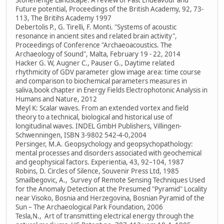
Future potential, Proceedings of the British Academy, 92, 73-
113, The Britihs Academy 1997
Debertolis P., G. Tirelli, F. Monti. "Systems of acoustic
resonance in ancient sites and related brain activity",
Proceedings of Conference "Archaeoacoustics. The
Archaeology of Sound", Malta, February 19 - 22, 2014
Hacker G. W, Augner C., Pauser G., Daytime related
rhythmicity of GDV parameter glow image area: time course
and comparison to biochemical parameters measures in
saliva,book chapter in Energy Fields Electrophotonic Analysis in
Humans and Nature, 2012
Meyl K: Scalar waves. From an extended vortex and field
theory to a technical, biological and historical use of
longitudinal waves. INDEL GmbH Publishers, Villingen-
Schwenningen, ISBN 3-9802 542-4-0,2004
Persinger, M.A. Geopsychology and geopsychopathology:
mental processes and disorders associated with geochemical
and geophysical factors. Experientia, 43, 92–104, 1987
Robins, D. Circles of Silence, Souvenir Press Ltd, 1985
Smailbegovic, A., Survey of Remote Sensing Techniques Used
for the Anomaly Detection at the Presumed "Pyramid" Locality
near Visoko, Bosnia and Herzegovina, Bosnian Pyramid of the
Sun – The Archaeological Park Foundation, 2006
Tesla,N., Art of transmitting electrical energy through the