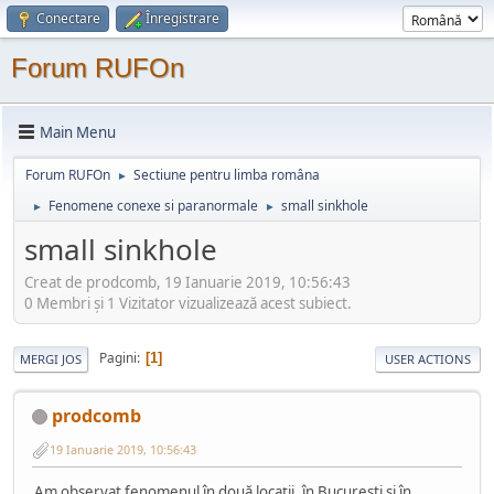
Conectare
Înregistrare
Forum RUFOn
Main Menu
Forum RUFOn
Sectiune pentru limba româna
►
Fenomene conexe si paranormale
small sinkhole
►
►
small sinkhole
Creat de prodcomb, 19 Ianuarie 2019, 10:56:43
0 Membri şi 1 Vizitator vizualizează acest subiect.
Pagini
1
MERGI JOS
USER ACTIONS
prodcomb
19 Ianuarie 2019, 10:56:43
Am observat fenomenul în două locații, în București și în