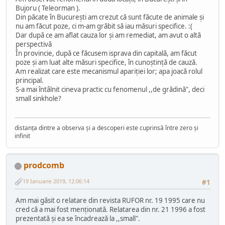
Bujoru ( Teleorman ).
Din păcate în București am crezut că sunt făcute de animale și
nu am făcut poze, ci m-am grăbit să iau măsuri specifice. :(
Dar după ce am aflat cauza lor și am remediat, am avut o altă
perspectivă
În provincie, după ce făcusem isprava din capitală, am făcut
poze și am luat alte măsuri specifice, în cunoștință de cauză.
Am realizat care este mecanismul apariției lor; apa joacă rolul
principal.
S-a mai întâlnit cineva practic cu fenomenul ,,de grădină", deci
small sinkhole?
distanța dintre a observa și a descoperi este cuprinsă între zero și
infinit
prodcomb
19 Ianuarie 2019, 12:06:14
#1
Am mai găsit o relatare din revista RUFOR nr. 19 1995 care nu
cred că a mai fost menționată. Relatarea din nr. 21 1996 a fost
prezentată și ea se încadrează la ,,small".