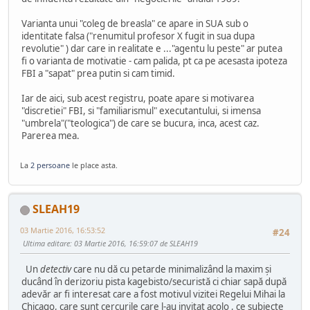
Varianta unui "coleg de breasla" ce apare in SUA sub o
identitate falsa ("renumitul profesor X fugit in sua dupa
revolutie" ) dar care in realitate e ..."agentu lu peste" ar putea
fi o varianta de motivatie - cam palida, pt ca pe acesasta ipoteza
FBI a "sapat" prea putin si cam timid.
Iar de aici, sub acest registru, poate apare si motivarea
"discretiei" FBI, si "familiarismul" executantului, si imensa
"umbrela"("teologica") de care se bucura, inca, acest caz.
Parerea mea.
La
2 persoane
le place asta.
SLEAH19
03 Martie 2016, 16:53:52
#24
Ultima editare
: 03 Martie 2016, 16:59:07 de SLEAH19
Un
detectiv
care nu dă cu petarde minimalizând la maxim şi
ducând în derizoriu pista kagebisto/securistă ci chiar sapă după
adevăr ar fi interesat care a fost motivul vizitei Regelui Mihai la
Chicago, care sunt cercurile care l-au invitat acolo , ce subiecte