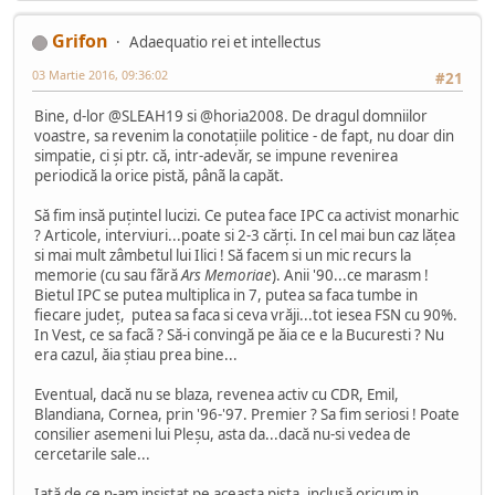
Grifon
Adaequatio rei et intellectus
03 Martie 2016, 09:36:02
#21
Bine, d-lor @SLEAH19 si @horia2008. De dragul domniilor
voastre, sa revenim la conotațiile politice - de fapt, nu doar din
simpatie, ci și ptr. că, intr-adevăr, se impune revenirea
periodică la orice pistă, pânã la capăt.
Să fim insă puțintel lucizi. Ce putea face IPC ca activist monarhic
? Articole, interviuri...poate si 2-3 cărți. In cel mai bun caz lățea
si mai mult zâmbetul lui Ilici ! Să facem si un mic recurs la
memorie (cu sau fãră
Ars Memoriae
). Anii '90...ce marasm !
Bietul IPC se putea multiplica in 7, putea sa faca tumbe in
fiecare județ, putea sa faca si ceva vrăji...tot iesea FSN cu 90%.
In Vest, ce sa facã ? Să-i convingă pe ăia ce e la Bucuresti ? Nu
era cazul, ăia știau prea bine...
Eventual, dacă nu se blaza, revenea activ cu CDR, Emil,
Blandiana, Cornea, prin '96-'97. Premier ? Sa fim seriosi ! Poate
consilier asemeni lui Pleșu, asta da...dacă nu-si vedea de
cercetarile sale...
Iată de ce n-am insistat pe aceasta pista, inclusă oricum in