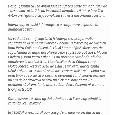
Desigur, faptul că Ted Anton face sau făcea parte din anturajul de
...deservitori ai lui Z.B. nu înseamnă neapărat că tot ce face Ted
Anton are legătură cu jupânul său sau este din ordinul acestuia.
Interpretați această informație ca o confirmare a ipotezelor
dumneavoastră?
Nu văd altă semnificație!... La fel interpretez și informația
căpătată de la generalul Mircea Chelaru: a fost coleg de clasă cu
Ioan Petru Culianu. Colegi de clasă i-au mai fost câteva zeci de
copii. Numai că după absolvirea celor șapte sau opt clase, Mircea
Chelaru și Ioan Petru Culianu s-au prezentat amândoi să dea
admiterea la același liceu: Liceul militar de la Câmpu Lung
Moldovenesc, vestit ca liceu de elită!... Elită elită, dar ce căuta
Néné Culianu la 14 ani să se dedice carierei militare?!... Mata ești
prea tînăr ca să știi că a existat o perioadă când cariera armelor
nu era deloc atractivă pentru un elev mai bine dotat, un
premiant să zicem. Iar la unul ca Ioan Petru Culianu nicicum nu
te-ai fi așteptat!
Dumneavoastră când ați dat admiterea la liceu v-ați gândit la
varianta liceu militar?
În 1956? Nici vorbă!... Niciun coleg de-al meu nu s-a dus la un