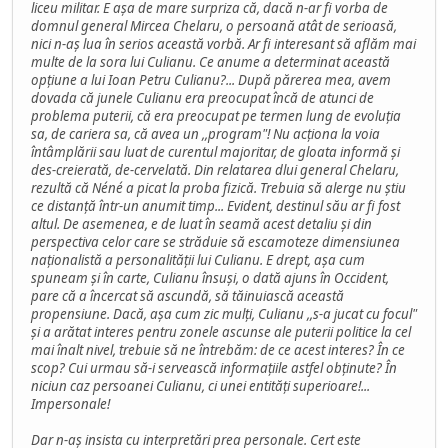
liceu militar. E așa de mare surpriza că, dacă n-ar fi vorba de
domnul general Mircea Chelaru, o persoană atât de serioasă,
nici n-aș lua în serios această vorbă. Ar fi interesant să aflăm mai
multe de la sora lui Culianu. Ce anume a determinat această
opțiune a lui Ioan Petru Culianu?... După părerea mea, avem
dovada că junele Culianu era preocupat încă de atunci de
problema puterii, că era preocupat pe termen lung de evoluția
sa, de cariera sa, că avea un ,,program"! Nu acționa la voia
întâmplării sau luat de curentul majoritar, de gloata informă și
des-creierată, de-cervelată. Din relatarea dlui general Chelaru,
rezultă că Néné a picat la proba fizică. Trebuia să alerge nu știu
ce distanță într-un anumit timp... Evident, destinul său ar fi fost
altul. De asemenea, e de luat în seamă acest detaliu și din
perspectiva celor care se străduie să escamoteze dimensiunea
naționalistă a personalității lui Culianu. E drept, așa cum
spuneam și în carte, Culianu însuși, o dată ajuns în Occident,
pare că a încercat să ascundă, să tăinuiască această
propensiune. Dacă, așa cum zic mulți, Culianu ,,s-a jucat cu focul"
și a arătat interes pentru zonele ascunse ale puterii politice la cel
mai înalt nivel, trebuie să ne întrebăm: de ce acest interes? În ce
scop? Cui urmau să-i servească informațiile astfel obținute? În
niciun caz persoanei Culianu, ci unei entități superioare!...
Impersonale!
Dar n-aș insista cu interpretări prea personale. Cert este