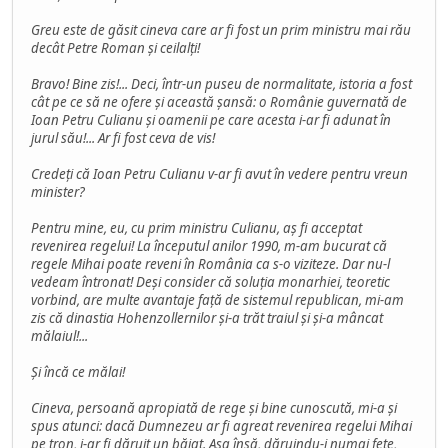
Greu este de găsit cineva care ar fi fost un prim ministru mai rău
decât Petre Roman și ceilalți!
Bravo! Bine zis!... Deci, într-un puseu de normalitate, istoria a fost
cât pe ce să ne ofere și această șansă: o Românie guvernată de
Ioan Petru Culianu și oamenii pe care acesta i-ar fi adunat în
jurul său!... Ar fi fost ceva de vis!
Credeți că Ioan Petru Culianu v-ar fi avut în vedere pentru vreun
minister?
Pentru mine, eu, cu prim ministru Culianu, aș fi acceptat
revenirea regelui! La începutul anilor 1990, m-am bucurat că
regele Mihai poate reveni în România ca s-o viziteze. Dar nu-l
vedeam întronat! Deși consider că soluția monarhiei, teoretic
vorbind, are multe avantaje față de sistemul republican, mi-am
zis că dinastia Hohenzollernilor și-a trăt traiul și și-a mâncat
mălaiul!...
Și încă ce mălai!
Cineva, persoană apropiată de rege și bine cunoscută, mi-a și
spus atunci: dacă Dumnezeu ar fi agreat revenirea regelui Mihai
pe tron, i-ar fi dăruit un băiat. Așa însă, dăruindu-i numai fete,