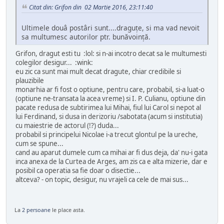
Citat din: Grifon din 02 Martie 2016, 23:11:40
Ultimele douâ postâri sunt....draguțe, si ma vad nevoit
sa multumesc autorilor ptr. bunăvoință.
Grifon, dragut esti tu :lol: si n-ai incotro decat sa le multumesti
colegilor desigur... :wink:
eu zic ca sunt mai mult decat dragute, chiar credibile si
plauzibile
monarhia ar fi fost o optiune, pentru care, probabil, si-a luat-o
(optiune ne-transata la acea vreme) si I. P. Culianu, optiune din
pacate redusa de subtirimea lui Mihai, fiul lui Carol si nepot al
lui Ferdinand, si dusa in derizoriu /sabotata (acum si institutia)
cu maiestrie de actorul (!?) duda...
probabil si principelui Nicolae i-a trecut glontul pe la ureche,
cum se spune...
cand au aparut dumele cum ca mihai ar fi dus deja, da' nu-i gata
inca anexa de la Curtea de Arges, am zis ca e alta mizerie, dar e
posibil ca operatia sa fie doar o disectie...
altceva? - on topic, desigur, nu vrajeli ca cele de mai sus...
La
2 persoane
le place asta.