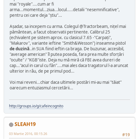
mai "royale"....cum ar fi
arma...momentul...ziua...locul.....detalii "nesemnificative",
pentru cei care deja "știu"...
Așadar, sa incepem cu arma. Colegul @Tractorbeam, nițel mai
pământean, a facut observatii pertinente. Calibrul 25
(echivalent pe sistem aprox. cu clasicul 7.65 -"Carpați",
"Makarov", variante ieftine "Smith&Wesson") inseamna pistol
de duzinã
..in SUA fiind ieftin ca braga. De buzunar, accesibil,
"average american" îl putea poseda, fara prea multe sforțări
"oculte" / "KGB"iste. Deja nu mă miră că FBI avea dureri de
cap..."acul in carul cu fân"....mai ales daca tragatorul l-a aruncat
ulterior in râu, de pe primul pod...
Voi mai reveni...chiar daca ultimele postări mi-au mai "tăiat"
oarecum entuziasmul cercetării...
http://groups.io/g/cafeincognito
SLEAH19
03 Martie 2016, 00:15:26
#19