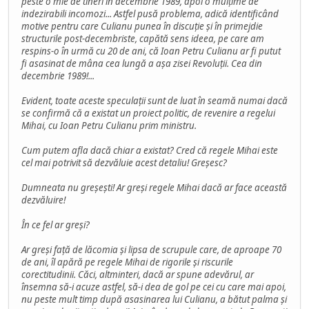
peste o mie de tineri în decembrie 1989, apoi o mulțime de
indezirabili incomozi... Astfel pusă problema, adică identificând
motive pentru care Culianu punea în discuție și în primejdie
structurile post-decembriste, capătă sens ideea, pe care am
respins-o în urmă cu 20 de ani, că Ioan Petru Culianu ar fi putut
fi asasinat de mâna cea lungă a așa zisei Revoluții. Cea din
decembrie 1989!...
Evident, toate aceste speculații sunt de luat în seamă numai dacă
se confirmă că a existat un proiect politic, de revenire a regelui
Mihai, cu Ioan Petru Culianu prim ministru.
Cum putem afla dacă chiar a existat? Cred că regele Mihai este
cel mai potrivit să dezvăluie acest detaliu! Greșesc?
Dumneata nu greșești! Ar greși regele Mihai dacă ar face această
dezvăluire!
În ce fel ar greși?
Ar greși față de lăcomia și lipsa de scrupule care, de aproape 70
de ani, îl apără pe regele Mihai de rigorile și riscurile
corectitudinii. Căci, altminteri, dacă ar spune adevărul, ar
însemna să-i acuze astfel, să-i dea de gol pe cei cu care mai apoi,
nu peste mult timp după asasinarea lui Culianu, a bătut palma și