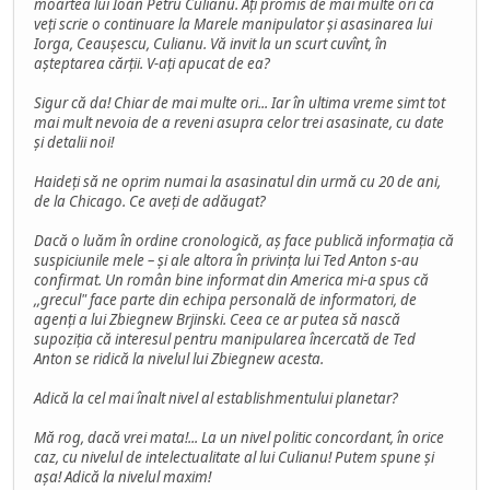
moartea lui Ioan Petru Culianu. Ați promis de mai multe ori că
veți scrie o continuare la Marele manipulator și asasinarea lui
Iorga, Ceaușescu, Culianu. Vă invit la un scurt cuvînt, în
așteptarea cărții. V-ați apucat de ea?
Sigur că da! Chiar de mai multe ori... Iar în ultima vreme simt tot
mai mult nevoia de a reveni asupra celor trei asasinate, cu date
și detalii noi!
Haideți să ne oprim numai la asasinatul din urmă cu 20 de ani,
de la Chicago. Ce aveți de adăugat?
Dacă o luăm în ordine cronologică, aș face publică informația că
suspiciunile mele – și ale altora în privința lui Ted Anton s-au
confirmat. Un român bine informat din America mi-a spus că
,,grecul" face parte din echipa personală de informatori, de
agenți a lui Zbiegnew Brjinski. Ceea ce ar putea să nască
supoziția că interesul pentru manipularea încercată de Ted
Anton se ridică la nivelul lui Zbiegnew acesta.
Adică la cel mai înalt nivel al establishmentului planetar?
Mă rog, dacă vrei mata!... La un nivel politic concordant, în orice
caz, cu nivelul de intelectualitate al lui Culianu! Putem spune și
așa! Adică la nivelul maxim!