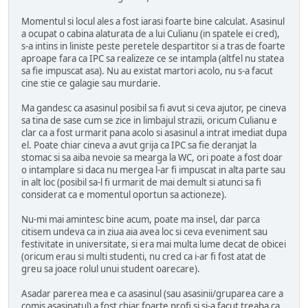
Momentul si locul ales a fost iarasi foarte bine calculat. Asasinul
a ocupat o cabina alaturata de a lui Culianu (in spatele ei cred),
s-a intins in liniste peste peretele despartitor si a tras de foarte
aproape fara ca IPC sa realizeze ce se intampla (altfel nu statea
sa fie impuscat asa). Nu au existat martori acolo, nu s-a facut
cine stie ce galagie sau murdarie.
Ma gandesc ca asasinul posibil sa fi avut si ceva ajutor, pe cineva
sa tina de sase cum se zice in limbajul strazii, oricum Culianu e
clar ca a fost urmarit pana acolo si asasinul a intrat imediat dupa
el. Poate chiar cineva a avut grija ca IPC sa fie deranjat la
stomac si sa aiba nevoie sa mearga la WC, ori poate a fost doar
o intamplare si daca nu mergea l-ar fi impuscat in alta parte sau
in alt loc (posibil sa-l fi urmarit de mai demult si atunci sa fi
considerat ca e momentul oportun sa actioneze).
Nu-mi mai amintesc bine acum, poate ma insel, dar parca
citisem undeva ca in ziua aia avea loc si ceva eveniment sau
festivitate in universitate, si era mai multa lume decat de obicei
(oricum erau si multi studenti, nu cred ca i-ar fi fost atat de
greu sa joace rolul unui student oarecare).
Asadar parerea mea e ca asasinul (sau asasinii/gruparea care a
comis asasinatul) a fost chiar foarte profi si si-a facut treaba ca