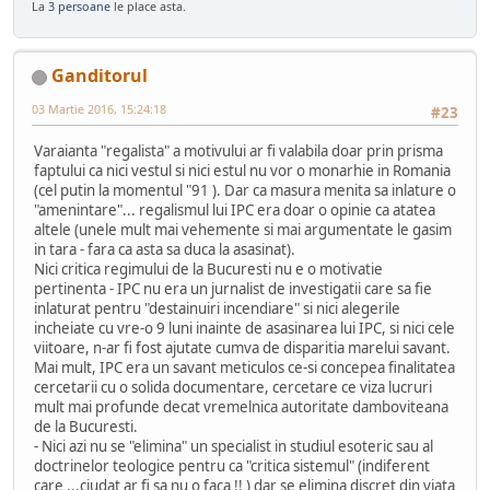
La
3 persoane
le place asta.
Ganditorul
03 Martie 2016, 15:24:18
#23
Varaianta "regalista" a motivului ar fi valabila doar prin prisma
faptului ca nici vestul si nici estul nu vor o monarhie in Romania
(cel putin la momentul "91 ). Dar ca masura menita sa inlature o
"amenintare"... regalismul lui IPC era doar o opinie ca atatea
altele (unele mult mai vehemente si mai argumentate le gasim
in tara - fara ca asta sa duca la asasinat).
Nici critica regimului de la Bucuresti nu e o motivatie
pertinenta - IPC nu era un jurnalist de investigatii care sa fie
inlaturat pentru "destainuiri incendiare" si nici alegerile
incheiate cu vre-o 9 luni inainte de asasinarea lui IPC, si nici cele
viitoare, n-ar fi fost ajutate cumva de disparitia marelui savant.
Mai mult, IPC era un savant meticulos ce-si concepea finalitatea
cercetarii cu o solida documentare, cercetare ce viza lucruri
mult mai profunde decat vremelnica autoritate damboviteana
de la Bucuresti.
- Nici azi nu se "elimina" un specialist in studiul esoteric sau al
doctrinelor teologice pentru ca "critica sistemul" (indiferent
care ...ciudat ar fi sa nu o faca !! ) dar se elimina discret din viata