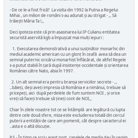
- De ce le-a fost frică? La vizita din 1992 la Putna a Regelui
Mihai , un milion de români s-au adunat şi au strigat - ,, Să
trăieşti Măria Ta !,,
Deci ipoteza este că prin asasinarea lui IP Culianu entitatea
securistă aservită kgb a împuşcat mai mulţi iepuri :
1. Executarea demonstrativă a unui susţinător monarhic din
mediul academic american cu un glonţ în ceafă avea să dea un
semnal puternic oricărui monarhist înflăcărat, de altfel Regele
s-a putut stabili în ţară după insistenţe occidentale şi orientarea
României către Nato, abia în 1997.
2. Un alt semnal era pentru branşa serviciilor secrete - ,,
..băieţi, deşi aveţi impresia că România e a nimănui, trebuie să
pricepeţi, aici după perdelele de fum suntem NOI , şi orice
vreţi să faceţi trebuie să ţineţi cont de NOI,,
Chiar în zilele noastre tot ce se întâmplă are legătură cu lupta
dintre cele două sfere, miza este excluderea totală din cercul
puterii a entităţii de care am pomenit, cât despre caracterul ei
..asta e o altă discuţie.
P.S.- În timp ce scriu acest post, canalele de media dau în regim