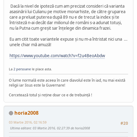
Dacă la nivel de ipoteză cum am precizat consideri că varianta
asasinării lui Culianu pe motive monarhiste, de către gruparea
care a preluat puterea după 89 nu e de trecut la index şi te
întristeză n-ai decât dar milionul de români s-a adunat totuşi,
nu la Putna cum greşit sar înţelege din dinamica frazei.
Eu am citit toate variantele expuse şi nu m-a întristat nici una ...
unele chiar mă amuză!
https://www.youtube.com/watch?v=f2u4BeoAbdw
La
2 persoane
le place asta.
O lume normală este aceea în care diavolul este în iad, nu mai există
religii iar Iisus este la Guvernare!
Cercetează totul şi reţine doar ce e de trebuinţă !
horia2008
03 Martie 2016, 02:16:59
#20
Ultima editare
: 03 Martie 2016, 02:27:39 de horia2008