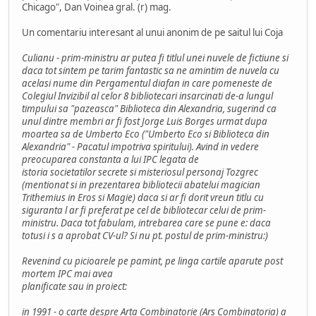
Chicago", Dan Voinea gral. (r) mag.
Un comentariu interesant al unui anonim de pe saitul lui Coja
Culianu - prim-ministru ar putea fi titlul unei nuvele de fictiune si
daca tot sintem pe tarim fantastic sa ne amintim de nuvela cu
acelasi nume din Pergamentul diafan in care pomeneste de
Colegiul Invizibil al celor 8 bibliotecari insarcinati de-a lungul
timpului sa "pazeasca" Biblioteca din Alexandria, sugerind ca
unul dintre membri ar fi fost Jorge Luis Borges urmat dupa
moartea sa de Umberto Eco ("Umberto Eco si Biblioteca din
Alexandria" - Pacatul impotriva spiritului). Avind in vedere
preocuparea constanta a lui IPC legata de
istoria societatilor secrete si misteriosul personaj Tozgrec
(mentionat si in prezentarea bibliotecii abatelui magician
Trithemius in Eros si Magie) daca si ar fi dorit vreun titlu cu
siguranta l ar fi preferat pe cel de bibliotecar celui de prim-
ministru. Daca tot fabulam, intrebarea care se pune e: daca
totusi i s a aprobat CV-ul? Si nu pt. postul de prim-ministru:)
Revenind cu picioarele pe pamint, pe linga cartile aparute post
mortem IPC mai avea
planificate sau in proiect:
in 1991 - o carte despre Arta Combinatorie (Ars Combinatoria) a