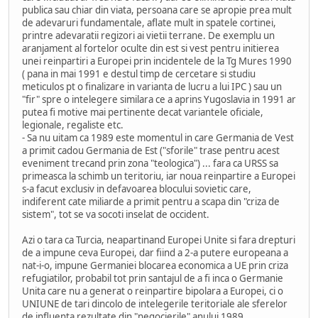
publica sau chiar din viata, persoana care se apropie prea mult
de adevaruri fundamentale, aflate mult in spatele cortinei,
printre adevaratii regizori ai vietii terrane. De exemplu un
aranjament al fortelor oculte din est si vest pentru initierea
unei reinpartiri a Europei prin incidentele de la Tg Mures 1990
( pana in mai 1991 e destul timp de cercetare si studiu
meticulos pt o finalizare in varianta de lucru a lui IPC ) sau un
"fir" spre o intelegere similara ce a aprins Yugoslavia in 1991 ar
putea fi motive mai pertinente decat variantele oficiale,
legionale, regaliste etc.
- Sa nu uitam ca 1989 este momentul in care Germania de Vest
a primit cadou Germania de Est ("sforile" trase pentru acest
eveniment trecand prin zona "teologica") ... fara ca URSS sa
primeasca la schimb un teritoriu, iar noua reinpartire a Europei
s-a facut exclusiv in defavoarea blocului sovietic care,
indiferent cate miliarde a primit pentru a scapa din "criza de
sistem", tot se va socoti inselat de occident.
Azi o tara ca Turcia, neapartinand Europei Unite si fara drepturi
de a impune ceva Europei, dar fiind a 2-a putere europeana a
nat-i-o, impune Germaniei blocarea economica a UE prin criza
refugiatilor, probabil tot prin santajul de a fi inca o Germanie
Unita care nu a generat o reinpartire bipolara a Europei, ci o
UNIUNE de tari dincolo de intelegerile teritoriale ale sferelor
de influenta rezultate din "negocierile" anului 1989.