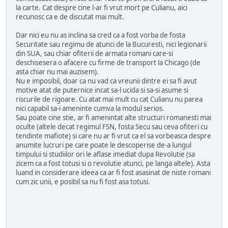
la carte. Cat despre cine l-ar fi vrut mort pe Culianu, aici
recunosc ca e de discutat mai mult.
Dar nici eu nu as inclina sa cred ca a fost vorba de fosta
Securitate sau regimu de atunci de la Bucuresti, nici legionarii
din SUA, sau chiar ofiterii de armata romani care-si
deschisesera o afacere cu firme de transport la Chicago (de
asta chiar nu mai auzisem).
Nu e imposibil, doar ca nu vad ca vreunii dintre ei sa fi avut
motive atat de puternice incat sa-l ucida si sa-si asume si
riscurile de rigoare. Cu atat mai mult cu cat Culianu nu parea
nici capabil sa-i ameninte cumva la modul serios.
Sau poate cine stie, ar fi amenintat alte structuri romanesti mai
oculte (altele decat regimul FSN, fosta Secu sau ceva ofiteri cu
tendinte mafiote) si care nu ar fi vrut ca el sa vorbeasca despre
anumite lucruri pe care poate le descoperise de-a lungul
timpului si studiilor ori le aflase imediat dupa Revolutie (sa
zicem ca a fost totusi si o revolutie atunci, pe langa altele). Asta
luand in considerare ideea ca ar fi fost asasinat de niste romani
cum zic unii, e posibil sa nu fi fost asa totusi.