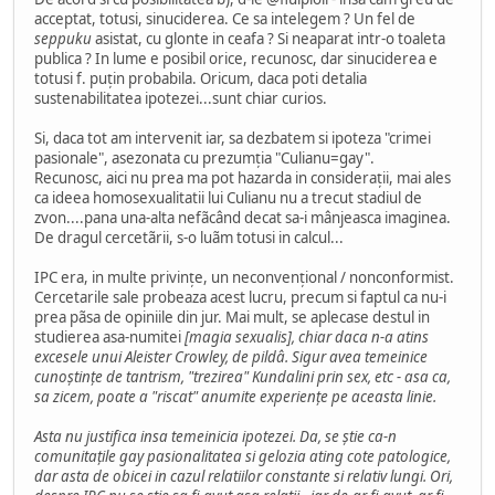
acceptat, totusi, sinuciderea. Ce sa intelegem ? Un fel de
seppuku
asistat, cu glonte in ceafa ? Si neaparat intr-o toaleta
publica ? In lume e posibil orice, recunosc, dar sinuciderea e
totusi f. puțin probabila. Oricum, daca poti detalia
sustenabilitatea ipotezei...sunt chiar curios.
Si, daca tot am intervenit iar, sa dezbatem si ipoteza "crimei
pasionale", asezonata cu prezumția "Culianu=gay".
Recunosc, aici nu prea ma pot hazarda in considerații, mai ales
ca ideea homosexualitatii lui Culianu nu a trecut stadiul de
zvon....pana una-alta nefãcând decat sa-i mânjeasca imaginea.
De dragul cercetãrii, s-o luãm totusi in calcul...
IPC era, in multe privințe, un neconvențional / nonconformist.
Cercetarile sale probeaza acest lucru, precum si faptul ca nu-i
prea pãsa de opiniile din jur. Mai mult, se aplecase destul in
studierea asa-numitei
[magia sexualis],
chiar daca n-a atins
excesele unui Aleister Crowley, de pildâ. Sigur avea temeinice
cunoștințe de tantrism, "trezirea" Kundalini prin sex, etc - asa ca,
sa zicem, poate a "riscat" anumite experiențe pe aceasta linie.
Asta nu justifica insa temeinicia ipotezei. Da, se știe ca-n
comunitațile gay pasionalitatea si gelozia ating cote patologice,
dar asta de obicei in cazul relatiilor constante si relativ lungi. Ori,