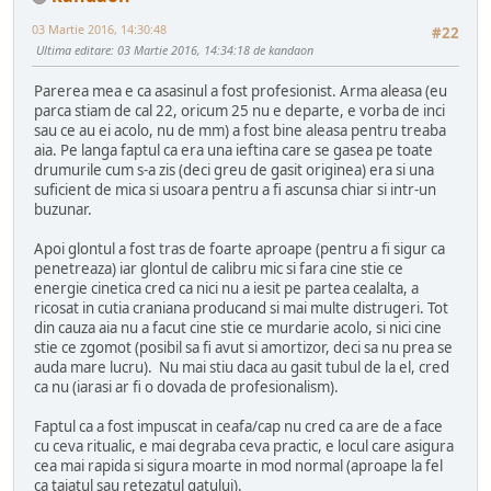
03 Martie 2016, 14:30:48
#22
Ultima editare
: 03 Martie 2016, 14:34:18 de kandaon
Parerea mea e ca asasinul a fost profesionist. Arma aleasa (eu
parca stiam de cal 22, oricum 25 nu e departe, e vorba de inci
sau ce au ei acolo, nu de mm) a fost bine aleasa pentru treaba
aia. Pe langa faptul ca era una ieftina care se gasea pe toate
drumurile cum s-a zis (deci greu de gasit originea) era si una
suficient de mica si usoara pentru a fi ascunsa chiar si intr-un
buzunar.
Apoi glontul a fost tras de foarte aproape (pentru a fi sigur ca
penetreaza) iar glontul de calibru mic si fara cine stie ce
energie cinetica cred ca nici nu a iesit pe partea cealalta, a
ricosat in cutia craniana producand si mai multe distrugeri. Tot
din cauza aia nu a facut cine stie ce murdarie acolo, si nici cine
stie ce zgomot (posibil sa fi avut si amortizor, deci sa nu prea se
auda mare lucru). Nu mai stiu daca au gasit tubul de la el, cred
ca nu (iarasi ar fi o dovada de profesionalism).
Faptul ca a fost impuscat in ceafa/cap nu cred ca are de a face
cu ceva ritualic, e mai degraba ceva practic, e locul care asigura
cea mai rapida si sigura moarte in mod normal (aproape la fel
ca taiatul sau retezatul gatului).