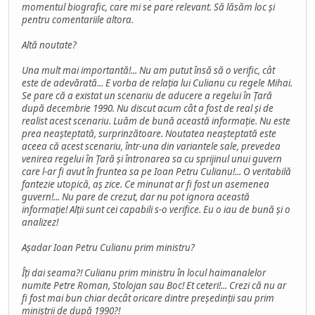
momentul biografic, care mi se pare relevant. Să lăsăm loc și
pentru comentariile altora.
Altă noutate?
Una mult mai importantă!... Nu am putut însă să o verific, cât
este de adevărată... E vorba de relația lui Culianu cu regele Mihai.
Se pare că a existat un scenariu de aducere a regelui în Țară
după decembrie 1990. Nu discut acum cât a fost de real și de
realist acest scenariu. Luăm de bună această informație. Nu este
prea neașteptată, surprinzătoare. Noutatea neașteptată este
aceea că acest scenariu, într-una din variantele sale, prevedea
venirea regelui în Țară și întronarea sa cu sprijinul unui guvern
care l-ar fi avut în fruntea sa pe Ioan Petru Culianu!... O veritabilă
fantezie utopică, aș zice. Ce minunat ar fi fost un asemenea
guvern!... Nu pare de crezut, dar nu pot ignora această
informație! Alții sunt cei capabili s-o verifice. Eu o iau de bună și o
analizez!
Așadar Ioan Petru Culianu prim ministru?
Îți dai seama?! Culianu prim ministru în locul haimanalelor
numite Petre Roman, Stolojan sau Boc! Et ceteri!... Crezi că nu ar
fi fost mai bun chiar decât oricare dintre președinții sau prim
miniștrii de după 1990?!