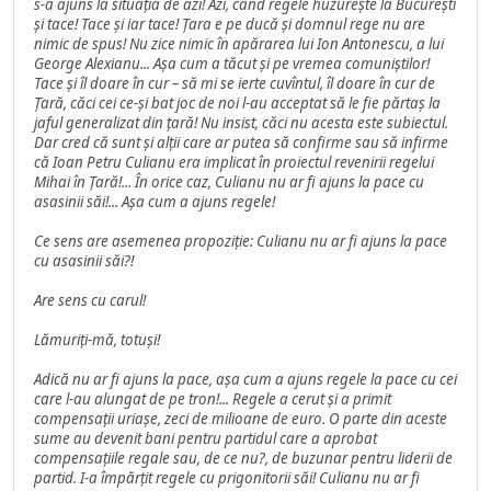
s-a ajuns la situația de azi! Azi, când regele huzurește la București
și tace! Tace și iar tace! Țara e pe ducă și domnul rege nu are
nimic de spus! Nu zice nimic în apărarea lui Ion Antonescu, a lui
George Alexianu... Așa cum a tăcut și pe vremea comuniștilor!
Tace și îl doare în cur – să mi se ierte cuvîntul, îl doare în cur de
Țară, căci cei ce-și bat joc de noi l-au acceptat să le fie părtaș la
jaful generalizat din țară! Nu insist, căci nu acesta este subiectul.
Dar cred că sunt și alții care ar putea să confirme sau să infirme
că Ioan Petru Culianu era implicat în proiectul revenirii regelui
Mihai în Țară!... În orice caz, Culianu nu ar fi ajuns la pace cu
asasinii săi!... Așa cum a ajuns regele!
Ce sens are asemenea propoziție: Culianu nu ar fi ajuns la pace
cu asasinii săi?!
Are sens cu carul!
Lămuriți-mă, totuși!
Adică nu ar fi ajuns la pace, așa cum a ajuns regele la pace cu cei
care l-au alungat de pe tron!... Regele a cerut și a primit
compensații uriașe, zeci de milioane de euro. O parte din aceste
sume au devenit bani pentru partidul care a aprobat
compensațiile regale sau, de ce nu?, de buzunar pentru liderii de
partid. I-a împărțit regele cu prigonitorii săi! Culianu nu ar fi