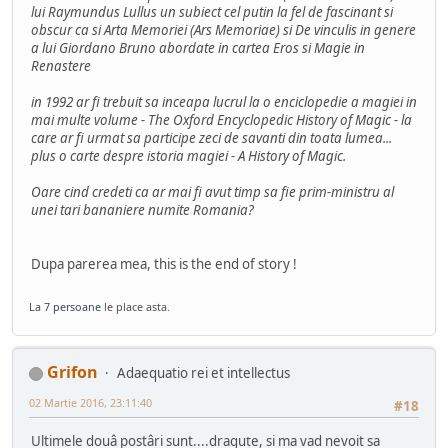
lui Raymundus Lullus un subiect cel putin la fel de fascinant si
obscur ca si Arta Memoriei (Ars Memoriae) si De vinculis in genere
a lui Giordano Bruno abordate in cartea Eros si Magie in
Renastere
in 1992 ar fi trebuit sa inceapa lucrul la o enciclopedie a magiei in
mai multe volume - The Oxford Encyclopedic History of Magic - la
care ar fi urmat sa participe zeci de savanti din toata lumea...
plus o carte despre istoria magiei - A History of Magic.
Oare cind credeti ca ar mai fi avut timp sa fie prim-ministru al
unei tari bananiere numite Romania?
Dupa parerea mea, this is the end of story !
La
7 persoane
le place asta.
Grifon
Adaequatio rei et intellectus
02 Martie 2016, 23:11:40
#18
Ultimele douâ postâri sunt....draguțe, si ma vad nevoit sa