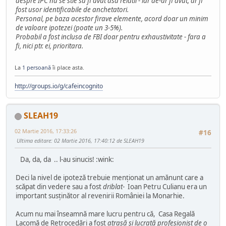
despre IPC
nu se stie sa fi avut asa relatii - iar de-ar fi avut, ar fi
fost usor identificabile de anchetatori.
Personal, pe baza acestor firave elemente, acord doar un minim
de valoare ipotezei (poate un 3-5%).
Probabil a fost inclusa de FBI doar pentru exhaustivitate - fara a
fi, nici ptr. ei, prioritara.
La
1 persoană
îi place asta.
http://groups.io/g/cafeincognito
SLEAH19
02 Martie 2016, 17:33:26
#16
Ultima editare
: 02 Martie 2016, 17:40:12 de SLEAH19
Da, da, da .. l-au sinucis! :wink:
Deci la nivel de ipoteză trebuie menţionat un amănunt care a
scăpat din vedere sau a fost
driblat
- Ioan Petru Culianu era un
important susţinător al revenirii României la Monarhie.
Acum nu mai înseamnă mare lucru pentru că, Casa Regală
Lacomă de Retrocedări a fost
atrasă şi lucrată profesionist de o