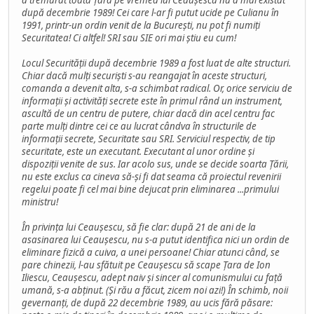
a tremurat toată Țara pe vremea lui Ceaușescu nu a mai existat
după decembrie 1989! Cei care l-ar fi putut ucide pe Culianu în
1991, printr-un ordin venit de la București, nu pot fi numiți
Securitatea! Ci altfel! SRI sau SIE ori mai știu eu cum!
Locul Securității după decembrie 1989 a fost luat de alte structuri.
Chiar dacă mulți securiști s-au reangajat în aceste structuri,
comanda a devenit alta, s-a schimbat radical. Or, orice serviciu de
informații și activități secrete este în primul rând un instrument,
ascultă de un centru de putere, chiar dacă din acel centru fac
parte mulți dintre cei ce au lucrat cândva în structurile de
informații secrete, Securitate sau SRI. Serviciul respectiv, de tip
securitate, este un executant. Executant al unor ordine și
dispoziții venite de sus. Iar acolo sus, unde se decide soarta Țării,
nu este exclus ca cineva să-și fi dat seama că proiectul revenirii
regelui poate fi cel mai bine dejucat prin eliminarea ...primului
ministru!
În privința lui Ceaușescu, să fie clar: după 21 de ani de la
asasinarea lui Ceaușescu, nu s-a putut identifica nici un ordin de
eliminare fizică a cuiva, a unei persoane! Chiar atunci când, se
pare chinezii, l-au sfătuit pe Ceaușescu să scape Țara de Ion
Iliescu, Ceaușescu, adept naiv și sincer al comunismului cu față
umană, s-a abținut. (Și rău a făcut, zicem noi azi!) În schimb, noii
gevernanți, de după 22 decembrie 1989, au ucis fără păsare: