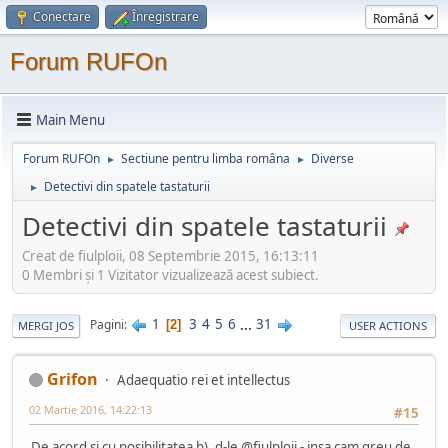
Conectare
Înregistrare
Forum RUFOn
Main Menu
Forum RUFOn
Sectiune pentru limba româna
Diverse
►
►
Detectivi din spatele tastaturii
►
Detectivi din spatele tastaturii
Creat de fiulploii, 08 Septembrie 2015, 16:13:11
0 Membri şi 1 Vizitator vizualizează acest subiect.
1
3
4
5
6
...
31
Pagini
2
MERGI JOS
USER ACTIONS
Grifon
Adaequatio rei et intellectus
02 Martie 2016, 14:22:13
#15
De acord si cu posibilitatea b), d-le @fiulploii - insa cam greu de