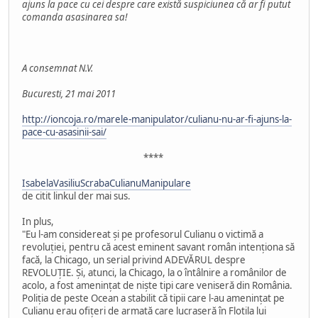
ajuns la pace cu cei despre care există suspiciunea că ar fi putut
comanda asasinarea sa!
A consemnat N.V.
Bucuresti, 21 mai 2011
http://ioncoja.ro/marele-manipulator/culianu-nu-ar-fi-ajuns-la-
pace-cu-asasinii-sai/
****
IsabelaVasiliuScrabaCulianuManipulare
de citit linkul der mai sus.
In plus,
"Eu l-am considereat şi pe profesorul Culianu o victimă a
revoluţiei, pentru că acest eminent savant român intenţiona să
facă, la Chicago, un serial privind ADEVĂRUL despre
REVOLUŢIE. Şi, atunci, la Chicago, la o întâlnire a românilor de
acolo, a fost ameninţat de nişte tipi care veniseră din România.
Poliţia de peste Ocean a stabilit că tipii care l-au ameninţat pe
Culianu erau ofiţeri de armată care lucraseră în Flotila lui