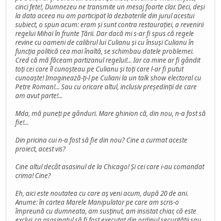
cinci fete!, Dumnezeu ne transmite un mesaj foarte clar. Deci, deși
la data aceea nu am participat la dezbaterile din jurul acestui
subiect, o spun acum: eram și sunt contra restaurației, a revenirii
regelui Mihai în frunte Țării. Dar dacă mi s-ar fi spus că regele
revine cu oameni de calibrul lui Culianu și cu însuși Culianu în
funcția politică cea mai înaltă, se schimbau datele problemei.
Cred că mă făceam partizanul regelui!... Iar ca mine ar fi gândit
toți cei care îl cunoșteau pe Culianu și toți care l-ar fi putut
cunoaște! Imaginează-ți-l pe Culiani la un talk show electoral cu
Petre Roman!... Sau cu oricare altul, inclusiv președinții de care
am avut parte!...
Mda, mă puneți pe gânduri. Mare ghinion că, din nou, n-a fost să
fie!...
Din pricina cui n-a fost să fie din nou? Cine a curmat aceste
proiect, acest vis?
Cine altul decât asasinul de la Chicago! Și cei care i-au comandat
crima! Cine?
Eh, aici este noutatea cu care aș veni acum, după 20 de ani.
Anume: în cartea Marele Manipulator pe care am scris-o
împreună cu dumneata, am susținut, am insistat chiar, că este
exclus ca asasinatul să fi fost executat din ordinul securității sau,