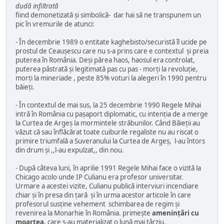
dudă infiltrată
fiind demonetizată şi simbolică- dar hai să ne transpunem un
pic în vremurile de atunci:
- În decembrie 1989 o entitate kaghebisto/securistă îl ucide pe
prostul de Ceauşescu care nu s-a prins care e contextul şi preia
puterea în România. Deşi părea haos, haosul era controlat,
puterea păstrată şi legitimată pas cu pas - morţi la revoluţie,
morţi la mineriade , peste 85% voturi la alegeri în 1990 pentru
băieţi.
- În contextul de mai sus, la 25 decembrie 1990 Regele Mihai
intră în România cu paşaport diplomatic, cu intenţia de a merge
la Curtea de Argeş la mormintele străbunilor. Când Băieţii au
văzut că sau înflăcărat toate cuiburile regaliste nu au riscat o
primire triumfală a Suveranului la Curtea de Argeş, l-au întors
din drum şi ,,l-au expulzat,, din nou.
- După câteva luni, în aprilie 1991 Regele Mihai face o vizită la
Chicago acolo unde IP Culianu era profesor universitar.
Urmare a acestei vizite, Culianu publică interviuri incendiare
chiar şi în presa din ţară şi în urma acestor articole în care
profesorul susţine vehement schimbarea de regim şi
revenirea la Monarhie în România. primeşte
ameninţări cu
moartea.
care s-au materializat o lună mai târziu.