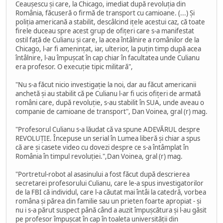
Ceauşescu şi care, la Chicago, imediat după revoluţia din
România, făcuseră o firmă de transport cu camioane. (...) Şi
poliţia americană a stabilit, descâlcind iţele acestui caz, că toate
firele duceau spre acest grup de ofiţeri care s-a manifestat
ostil faţă de Culianu şi care, la acea întâlnire a românilor de la
Chicago, l-ar fi ameninţat, iar, ulterior, la puţin timp după acea
întâlnire, l-au împuşcat în cap chiar în facultatea unde Culianu
era profesor. O execuţie tipic militară",
"Nu s-a făcut nicio investigaţie la noi, dar au făcut americanii
anchetă şi au stabilit că pe Culianu l-ar fi ucis ofiţeri de armată
români care, după revoluţie, s-au stabilit în SUA, unde aveau o
companie de camioane de transport", Dan Voinea, gral (r) mag.
"Profesorul Culianu s-a lăudat că va spune ADEVĂRUL despre
REVOLUŢIE. Începuse un serial în Lumea liberă şi chiar a spus
că are şi casete video cu dovezi despre ce s-a întâmplat în
România în timpul revoluţiei.",Dan Voinea, gral (r) mag.
"Portretul-robot al asasinului a fost făcut după descrierea
secretarei profesorului Culianu, care le-a spus investigatorilor
de la FBI că individul, care l-a căutat mai întâi la catedră, vorbea
româna şi părea din familie sau un prieten foarte apropiat - şi
nu i s-a părut suspect până când a auzit împuşcătura şi l-au găsit
pe profesor împuşcat în cap în toaleta universităţii din