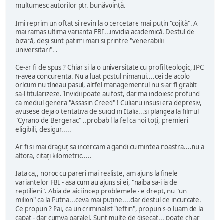
multumesc autorilor ptr. bunăvoință.
Imi reprim un oftat si revin la o cercetare mai puțin "cojită". A
mai ramas ultima varianta FBI...invidia academică. Destul de
bizară, deși sunt patimi mari si printre "venerabilii
universitari"...
Ce-ar fi de spus ? Chiar si la o universitate cu profil teologic, IPC
n-avea concurenta. Nu a luat postul nimanui....cei de acolo
oricum nu tineau pasul, altfel managementul nu s-ar fi grabit
sa-l titularizeze. Invidii poate au fost, dar ma indoiesc profund
ca mediul genera "Assasin Creed" ! Culianu insusi era depresiv,
avusese deja o tentativa de suicid in Italia...si plangea la filmul
"Cyrano de Bergerac"...probabil la fel ca noi toți, premieri
eligibili, desigur.....
Ar fi si mai draguț sa incercam a gandi cu mintea noastra....nu a
altora, citați kilometric.....
Iata ca,, noroc cu pareri mai realiste, am ajuns la finele
variantelor FBI - asa cum au ajuns si ei, "naiba sa-i ia de
reptilieni". Abia de aici incep problemele - e drept, nu "un
milion" ca la Putna...ceva mai puține....dar destul de incurcate.
Ce propun ? Pai, ca un criminalist "ieftin", propun s-o luam de la
capat - dar cumva paralel. Sunt multe de disecat....poate chiar