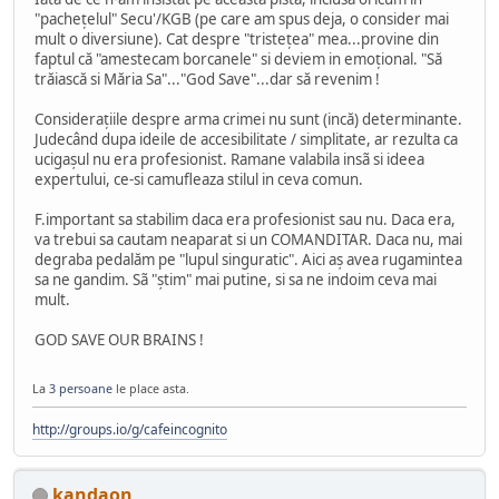
"pachețelul" Secu'/KGB (pe care am spus deja, o consider mai
mult o diversiune). Cat despre "tristețea" mea...provine din
faptul că "amestecam borcanele" si deviem in emoțional. "Să
trăiască si Măria Sa"..."God Save"...dar să revenim !
Considerațiile despre arma crimei nu sunt (incă) determinante.
Judecând dupa ideile de accesibilitate / simplitate, ar rezulta ca
ucigașul nu era profesionist. Ramane valabila insã si ideea
expertului, ce-si camufleaza stilul in ceva comun.
F.important sa stabilim daca era profesionist sau nu. Daca era,
va trebui sa cautam neaparat si un COMANDITAR. Daca nu, mai
degraba pedalăm pe "lupul singuratic". Aici aș avea rugamintea
sa ne gandim. Sã "știm" mai putine, si sa ne indoim ceva mai
mult.
GOD SAVE OUR BRAINS !
La
3 persoane
le place asta.
http://groups.io/g/cafeincognito
kandaon