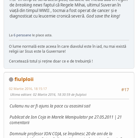
de
breaking news
faptul că Regele Mihai, ultimul Suveran în
viaţă din timpul WWII , tocmai a fost operat de cancer şi e
diagnosticat cu leucemie cronică severă.
God save the king!
La
6 persoane
le place asta.
O lume normală este aceea în care diavolul este în iad, nu mai există
religii iar Iisus este la Guvernare!
Cercetează totul şi reţine doar ce e de trebuinţă !
fiulploii
02 Martie 2016, 18:15:17
#17
Ultima editare
: 02 Martie 2016, 18:30:59 de fiulploii
Culianu nu ar fi ajuns la pace cu asasinii sai!
Publicat de Ion Coja in Marele Manipulator pe 27.05.2011 | 21
comentarii
Domnule profesor ION COJA, se împlinesc 20 de ani de la