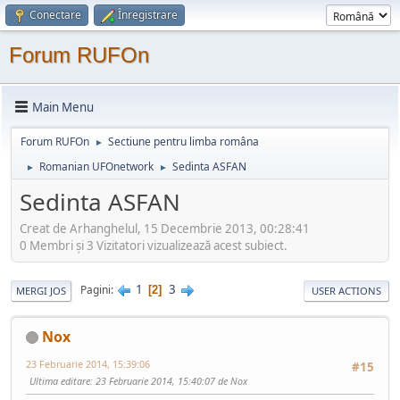
Conectare
Înregistrare
Forum RUFOn
Main Menu
Forum RUFOn
Sectiune pentru limba româna
►
Romanian UFOnetwork
Sedinta ASFAN
►
►
Sedinta ASFAN
Creat de Arhanghelul, 15 Decembrie 2013, 00:28:41
0 Membri şi 3 Vizitatori vizualizează acest subiect.
1
3
Pagini
2
MERGI JOS
USER ACTIONS
Nox
23 Februarie 2014, 15:39:06
#15
Ultima editare
: 23 Februarie 2014, 15:40:07 de Nox