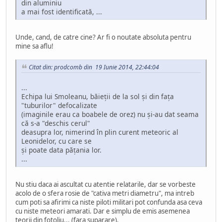
din aluminiu
a mai fost identificată, ...
Unde, cand, de catre cine? Ar fi o noutate absoluta pentru
mine sa aflu!
Citat din: prodcomb din 19 Iunie 2014, 22:44:04
...
Echipa lui Smoleanu, băieţii de la sol şi din faţa
"tuburilor" defocalizate
(imaginile erau ca boabele de orez) nu şi-au dat seama
că s-a "deschis cerul"
deasupra lor, nimerind în plin curent meteoric al
Leonidelor, cu care se
şi poate data păţania lor.
...
Nu stiu daca ai ascultat cu atentie relatarile, dar se vorbeste
acolo de o sfera rosie de "cativa metri diametru", ma intreb
cum poti sa afirimi ca niste piloti militari pot confunda asa ceva
cu niste meteori amarati. Dar e simplu de emis asemenea
teorii din fotoliu... (fara suparare).