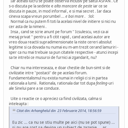
Iar acelasi lucru se poate observa inclusiv pe saitul ASFAN . Ce
s-o discuta pe la sedinte e
alta mancare de peste
iar ce se
discuta in pauze, in mod informal , e si mai secret . Iar daca
cineva scapa vreun porumbel ...
e bai mare .
:lol:
Normal ca nu putem fi toti la acelasi nivel de initiere si nici nu
cer asta de la nimeni .
Insa , cand se scrie anunt pe forum '' Icsulescu, vezi ca ai
mesaj privat '' pentru a fi citit rapid , cand acelasi autor are
vreo doua reactii supradimensionate la niste cereri absolut
legitime si ca dovada nu numai eu m-am trezit cerand lamuriri -
sper ca nu mai trebuie sa pun citatele respective - atunci incepi
sa te intrebi ce musuroi de furnici ai zgandarit, nu?
Chiar nu ma intereseaza, e doar chestie de bun-simt si de
civilizatie intre ''postacii'' de pe acelasi forum.
Fundamentalismul nu exista numai in religii ci si in partea
rationala a lumii . Rationala, rationala dar tot dupa
feeling
-uri
ale Sinelui pare a se conduce.
Uite o reactie ce o apreciez ca fiind civilizata, calma si
inteleapta :
Citat din: Arhanghelul din 23 Februarie 2014, 18:56:59
Eu zic ... ca nu se stiu multe pe aici (nu se pot spune) ...
si nu are rost sa devina un subiect de zazanie ... ar