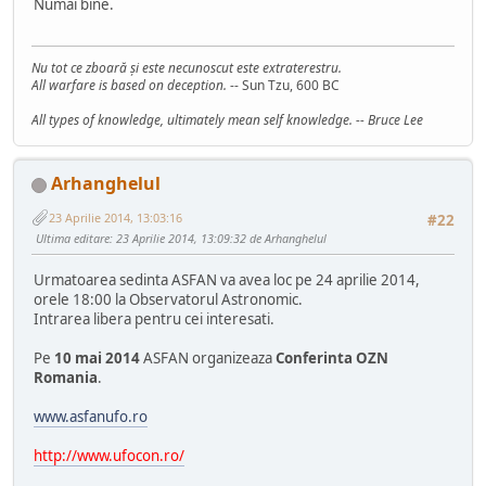
Numai bine.
Nu tot ce zboară şi este necunoscut este extraterestru.
All warfare is based on deception.
-- Sun Tzu, 600 BC
All types of knowledge, ultimately mean self knowledge. -- Bruce Lee
Arhanghelul
23 Aprilie 2014, 13:03:16
#22
Ultima editare
: 23 Aprilie 2014, 13:09:32 de Arhanghelul
Urmatoarea sedinta ASFAN va avea loc pe 24 aprilie 2014,
orele 18:00 la Observatorul Astronomic.
Intrarea libera pentru cei interesati.
Pe
10 mai 2014
ASFAN organizeaza
Conferinta OZN
Romania
.
www.asfanufo.ro
http://www.ufocon.ro/