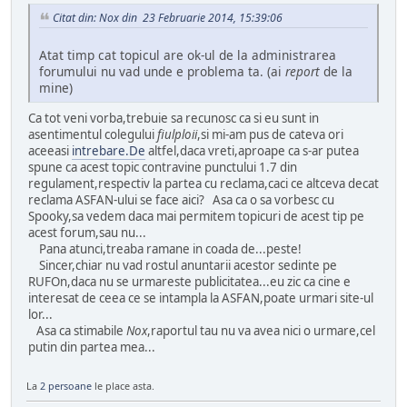
Citat din: Nox din 23 Februarie 2014, 15:39:06
Atat timp cat topicul are ok-ul de la administrarea
forumului nu vad unde e problema ta. (ai
report
de la
mine)
Ca tot veni vorba,trebuie sa recunosc ca si eu sunt in
asentimentul colegului
fiulploii
,si mi-am pus de cateva ori
aceeasi
intrebare.De
altfel,daca vreti,aproape ca s-ar putea
spune ca acest topic contravine punctului 1.7 din
regulament,respectiv la partea cu reclama,caci ce altceva decat
reclama ASFAN-ului se face aici? Asa ca o sa vorbesc cu
Spooky,sa vedem daca mai permitem topicuri de acest tip pe
acest forum,sau nu...
Pana atunci,treaba ramane in coada de...peste!
Sincer,chiar nu vad rostul anuntarii acestor sedinte pe
RUFOn,daca nu se urmareste publicitatea...eu zic ca cine e
interesat de ceea ce se intampla la ASFAN,poate urmari site-ul
lor...
Asa ca stimabile
Nox
,raportul tau nu va avea nici o urmare,cel
putin din partea mea...
La
2 persoane
le place asta.