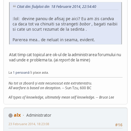
Citat din: fiulploii din 18 Februarie 2014, 22:54:40
:lol: devine panou de afisaj pe aici? Eu am zis candva
ca daca tot va chinuiti sa strangeti
bobor
, bagati naibii
si cate un scurt rezumat de la sedinta .
Parerea mea.. de neluat in seama, evident.
Atat timp cat topicul are ok-ul de la administrarea forumului nu
vad unde e problema ta. (ai
report
de la mine)
La
1 persoană
îi place asta.
Nu tot ce zboară şi este necunoscut este extraterestru.
All warfare is based on deception.
-- Sun Tzu, 600 BC
All types of knowledge, ultimately mean self knowledge. -- Bruce Lee
alx
Administrator
23 Februarie 2014, 18:23:08
#16