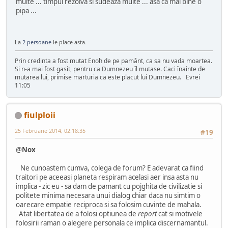
multe ... timpul rezolva si sudeaza multe ... asa ca mai bine o
pipa ...
La
2 persoane
le place asta.
Prin credinta a fost mutat Enoh de pe pamânt, ca sa nu vada moartea.
Si n-a mai fost gasit, pentru ca Dumnezeu îl mutase. Caci înainte de
mutarea lui, primise marturia ca este placut lui Dumnezeu. Evrei
11:05
fiulploii
25 Februarie 2014, 02:18:35
#19
@
Nox
Ne cunoastem cumva, colega de forum? E adevarat ca fiind
traitori pe aceeasi planeta respiram acelasi aer insa asta nu
implica - zic eu - sa dam de pamant cu pojghita de civilizatie si
politete minima necesara unui dialog chiar daca nu simtim o
oarecare empatie reciproca si sa folosim cuvinte de mahala.
Atat libertatea de a folosi optiunea de
report
cat si motivele
folosirii raman o alegere personala ce implica discernamantul.