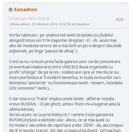
Xanadron
25 Februarie 2014, 10:26:09
#20
Ultima editare
: 25 Februarie 2014, 10:32:05 de Xanadron
Vorba rabinului - pe undeva toti aveti dreptate (cu
fiulploii
atingind totusi cei 51% majoritar-dreptaci :-D - vb. acum mai
ales de modesta cerere de-a mai birfi un pic si despre discutiile
asfanoide
, pe linga "panoul de afisaj".)
Cred ca nu-i oricum prea facila gasirea unor cai de comunicare
(si eventual colaborare) intre UNICELE doua organizatii cu
profil "ufologic" de pe la noi - colaborare care ar merita zic eu
incercata fiindca ar fi evident benefica, in ciuda zvonurilor ca-n
Romanica "asocierile" nu functioneaza neam - nicaieri, niciodata
(
USL someone?
:wink:)...
E clar insa si ca "fratia" implica unele limite - altfel ar rezulta
vreun RUSFAN. :-D (ati ghicit, amicu' Putin mi-a sugerat asta la
ultima betzie).
Serios acum: zic ca prioritatea nr.1 ramine (re)organizarea
RUFON (inclusiv a website-ului - alooo, ce se mai aude cu
formularu' ala online de raportare a obs. OZN? - da, ala compus
de JE in secolu' trecut; :lol: dar cu logo-ul lui
Guest
- cel mai bun,