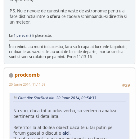
P.S. Nu e nevoie de cunostinte vaste de astronomie pentru a
face distinctia intre o
sfera
ce zboara schimbandu-si directia si
un meteor.
La
1 persoană
îi place asta.
În credinta au murit toti acestia, fara sa fi capatat lucrurile fagaduite,
ci doar le-au vazut si le-au urat de bine de departe, marturisind ca
sunt straini si calatori pe pamînt. Evrei 11:13-16
prodcomb
20 Iunie 2014, 11:11:59
#29
Citat din: StarDust din 20 Iunie 2014, 09:54:33
Nu stiu, daca tot ai adus vorba, sa vedem o analiza
pertinenta si detaliata.
Referitor la al doilea obiect daca te uitai putin pe
forum gaseai o discutie
aici
.
Iti poti prezenta o parere pertinenta pe topicul