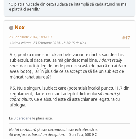
"O piatră nu cade din cer.Sau,daca se intamplă să cada,atunci nu mai
e piatră,ci aerolit."
Nox
23 Februarie 2014, 18:41:07
#17
Ultima editare
: 23 Februarie 2014, 18:50:15 de Nox
Alx, pentru mine sunt ok ambele variante (închis sau deschis
subiectul), și dacă stau să mă gândesc mai bine,
I don't really
care
, dar nu înțeleg de unde pornirea asta de parcă nu ați/am
avea loc toți, iar în plus de ce să accept ca să fie un subiect de
mâncat rahat aiurea?!
P.S. Nu e singurul subiect care (potențial) încalcă punctul 1.7 din
regulament, dar eu nu sunt adeptul dictonului
să moară și
capra altuia
. Ce e absurd este că asta chiar are legătură cu
ufologia.
La
3 persoane
le place asta.
Nu tot ce zboară şi este necunoscut este extraterestru.
All warfare is based on deception.
-- Sun Tzu, 600 BC