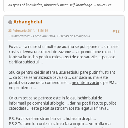
All types of knowledge, ultimately mean self knowledge. -- Bruce Lee
Arhanghelul
23 Februarie 2014, 18:56:59
#18
Ultima editare
: 23 Februarie 2014, 19:09:49 de Arhanghelul
Eu zic ... ca nu se stiu multe pe aici (nu se pot spune) ... si nu are
rost sa devina un subiect de zazanie ... ar prinde bine ca acest
topic sa fie inchis pentru cateva zeci de ore sau zile ... pana se
clarifica subiectul ...
Stiu ca pentru cei din afara Bucurestiului pare putin frustrant
... ca tot se semnalizeaza ceva aici ... dar daca nu mai este
posibil sau voie de la comenduire ...
ne putem vorbi
si pe PM ...
no problemo ...
Oricum tot ce se petrece este in folosul schimbului de
informatii pe domeniul ufologic ... dar nu pot fi facute publice
cateodata ... este pacat sa stricam acesta legatura firava ...
P.S. Eu zic sa stam stramb si sa ... hotaram drept ...
P.S.2 Tratand lucrurile cu calm si fara orgolii ... vom afla mai