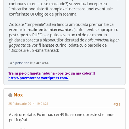
continui sa cred - ce se mai aude?) si eventual inceperea
"miscarilor ondulatorii complexe" necesare unei eventuale
conferintze UFOlogice de prin toamna.
Zic toate "timpeniile" astea fiindca am ciudata premonitie ca
vremurile
realmente interesante
:-) :ufo: :evil: se apropie cu
pasi repezi si RUFOn ar putea avea un rol deloc minor in
ghidarea corecta a bizonautilor derutati de
noile minciuni hiper-
gogonate
ce vor fi lansate curind, odata cu o parodie de
"Disclosure". 8-):martiansad:
La
8 persoane
le place asta.
Trăim pe-o planetă nebună - opriţi-o să mă cobor !!!
http://povestoteca.wordpress.com/
Nox
25 Februarie 2014, 19:01:21
#21
Aveți dreptate. Eu îmi iau cei 49%, iar cine dorește știe unde
pot fi găsit.