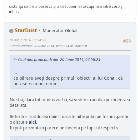
distanța dintre a observa și a descoperi este cuprinsă între zero și
infinit
StarDust
Moderator Global
20 Iunie 2014, 09:54:33
#28
Ultima editare
: 20 Iunie 2014, 09:58:24 de StarDust
Citat din: prodcomb din 20 Iunie 2014, 07:56:23
...
ce părere aveţi despre primul "obiect" al lui Cohal, că
nu zise niciunul nimic ...
Nu stiu, daca tot ai adus vorba, sa vedem o analiza pertinenta si
detaliata.
Referitor la al doilea obiect daca te uitai putin pe forum gaseai
o discutie
aici
.
Iti poti prezenta o parere pertinenta pe topicul respectiv.