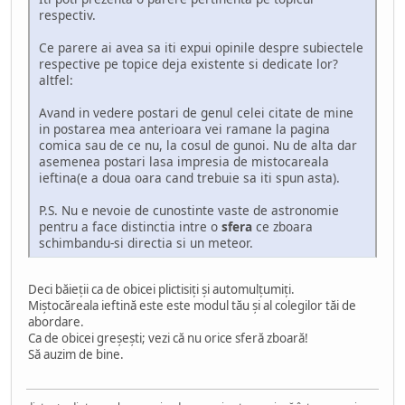
respectiv.
Ce parere ai avea sa iti expui opinile despre subiectele
respective pe topice deja existente si dedicate lor?
altfel:
Avand in vedere postari de genul celei citate de mine
in postarea mea anterioara vei ramane la pagina
comica sau de ce nu, la cosul de gunoi. Nu de alta dar
asemenea postari lasa impresia de mistocareala
ieftina(e a doua oara cand trebuie sa iti spun asta).
P.S. Nu e nevoie de cunostinte vaste de astronomie
pentru a face distinctia intre o
sfera
ce zboara
schimbandu-si directia si un meteor.
Deci băieţii ca de obicei plictisiţi şi automulţumiţi.
Miştocăreala ieftină este este modul tău şi al colegilor tăi de
abordare.
Ca de obicei greşeşti; vezi că nu orice sferă zboară!
Să auzim de bine.