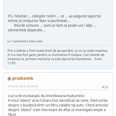
P.S. Felicitari ... colegilor nostri ... ce ... au asigurat suportul
tehnic (in timpul lor liber si asa limitat) ...
Telurile comune ... sunt un liant ce poate uni / alipi ...
elementele disparate ...
La
1 persoană
îi place asta.
Prin credinta a fost mutat Enoh de pe pamânt, ca sa nu vada moartea.
Si n-a mai fost gasit, pentru ca Dumnezeu îl mutase. Caci înainte de
mutarea lui, primise marturia ca este placut lui Dumnezeu. Evrei
11:05
prodcomb
19 Iunie 2014, 22:44:04
#23
Lucrurile evoluează. Nu întotdeauna mulţumitor.
Primul "obiect" al lui Cohal a fost identificat de mine, fiind vorba
despre o bucăţică dintr-un filtru catalitic tip auto. Citind articolul
despre "obiect" este interesant de aflat ce investigaţii ample a
făcut