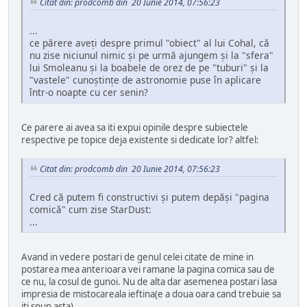
Citat din: prodcomb din 20 Iunie 2014, 07:56:23
...
ce părere aveţi despre primul "obiect" al lui Cohal, că
nu zise niciunul nimic şi pe urmă ajungem şi la "sfera"
lui Smoleanu şi la boabele de orez de pe "tuburi" şi la
"vastele" cunoştinţe de astronomie puse în aplicare
într-o noapte cu cer senin?
Ce parere ai avea sa iti expui opinile despre subiectele
respective pe topice deja existente si dedicate lor? altfel:
Citat din: prodcomb din 20 Iunie 2014, 07:56:23
Cred că putem fi constructivi şi putem depăşi "pagina
comică" cum zise StarDust:
...
Avand in vedere postari de genul celei citate de mine in
postarea mea anterioara vei ramane la pagina comica sau de
ce nu, la cosul de gunoi. Nu de alta dar asemenea postari lasa
impresia de mistocareala ieftina(e a doua oara cand trebuie sa
iti spun asta).