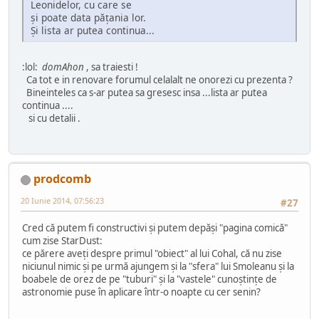
Leonidelor, cu care se
şi poate data păţania lor.
Şi lista ar putea continua...
:lol:
domAhon
, sa traiesti !
Ca tot e in renovare forumul celalalt ne onorezi cu prezenta ?
Bineinteles ca s-ar putea sa gresesc insa ...lista ar putea
continua ....
si cu detalii .
prodcomb
20 Iunie 2014, 07:56:23
#27
Cred că putem fi constructivi şi putem depăşi "pagina comică"
cum zise StarDust:
ce părere aveţi despre primul "obiect" al lui Cohal, că nu zise
niciunul nimic şi pe urmă ajungem şi la "sfera" lui Smoleanu şi la
boabele de orez de pe "tuburi" şi la "vastele" cunoştinţe de
astronomie puse în aplicare într-o noapte cu cer senin?