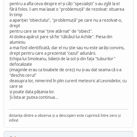
pentru a afla ceva despre el şi câţi "specialişti" s-au zgîit la el
fără folos. I-am mai lasat o "problemuţă" de rezolvat: situarea
în timp
a apariţiei "obiectului", "problemuţă" pe care nu a rezolvat-o,
drept
pentru care se mai "ţine atârnat" de "obiect".
Al doilea apărut pare să fie "călcâiul lui Achile". Piesa din
aluminiu
a mai fost identificată, dar el nu ştie sau nu este iarăşi convins,
drept pentru care a prezentat "cazul" adunării.
Echipa lui Smoleanu, băieţii de la sol şi din faţa "tuburilor"
defocalizate
(imaginile erau ca boabele de orez) nu şi-au dat seama că s-a
"deschis cerul"
deasupra lor, nimerind în plin curent meteoric al Leonidelor, cu
care se
şi poate data păţania lor.
Şi lista ar putea continua...
distanța dintre a observa și a descoperi este cuprinsă între zero și
infinit