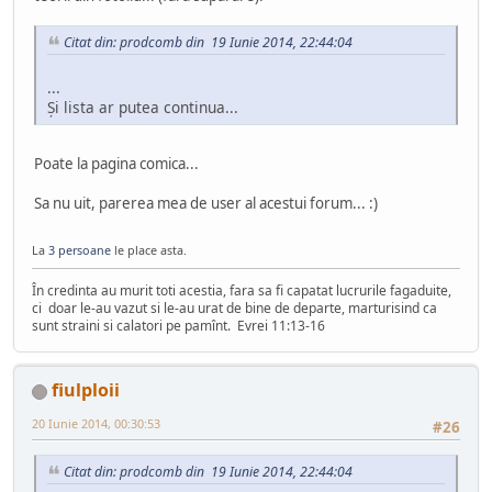
Citat din: prodcomb din 19 Iunie 2014, 22:44:04
...
Şi lista ar putea continua...
Poate la pagina comica...
Sa nu uit, parerea mea de user al acestui forum... :)
La
3 persoane
le place asta.
În credinta au murit toti acestia, fara sa fi capatat lucrurile fagaduite,
ci doar le-au vazut si le-au urat de bine de departe, marturisind ca
sunt straini si calatori pe pamînt. Evrei 11:13-16
fiulploii
20 Iunie 2014, 00:30:53
#26
Citat din: prodcomb din 19 Iunie 2014, 22:44:04