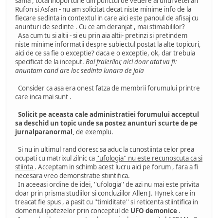
sama , total inoportune din punctul de vedere al unui veteran
Rufon si Asfan - nu am solicitat decat niste minime info de la
fiecare sedinta in contextul in care aici este panoul de afisaj cu
anunturi de sedinte . Cu ce am deranjat , mai stimabililor?
Asa cum tu si altii - si eu prin aia altii- pretinzi si pretindem
niste minime informatii despre subiectul postat la alte topicuri,
aici de ce sa fie o exceptie? daca e o exceptie, ok, dar trebuia
specificat de la inceput.
Bai fraierilor, aici doar atat va fi:
anuntam cand are loc sedinta lunara de joia
Consider ca asa era onest fatza de membrii forumului printre
care inca mai sunt .
Solicit pe aceasta cale administratiei forumului acceptul
sa deschid un topic unde sa postez anunturi scurte de pe
jurnalparanormal,
de exemplu.
Si nu in ultimul rand doresc sa aduc la cunostiinta celor prea
ocupati cu matrixul zilnic ca
''ufologia'' nu este recunoscuta ca si
stiinta
. Acceptam in schimb acest lucru aici pe forum , fara a fi
necesara vreo demonstratie stiintifica.
In aceeasi ordine de idei, ''ufologia'' de azi nu mai este privita
doar prin prisma studiilor si concluziilor Allen J. Hynek care in
treacat fie spus , a pasit cu ''timiditate'' si reticenta stiintifica in
domeniul ipotezelor prin conceptul de
UFO demonice
.