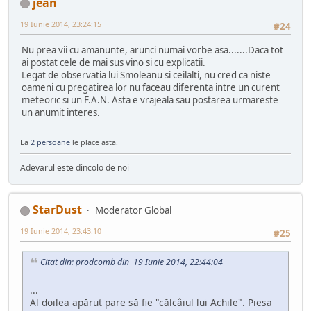
jean
19 Iunie 2014, 23:24:15
#24
Nu prea vii cu amanunte, arunci numai vorbe asa.......Daca tot
ai postat cele de mai sus vino si cu explicatii.
Legat de observatia lui Smoleanu si ceilalti, nu cred ca niste
oameni cu pregatirea lor nu faceau diferenta intre un curent
meteoric si un F.A.N. Asta e vrajeala sau postarea urmareste
un anumit interes.
La
2 persoane
le place asta.
Adevarul este dincolo de noi
StarDust
Moderator Global
19 Iunie 2014, 23:43:10
#25
Citat din: prodcomb din 19 Iunie 2014, 22:44:04
...
Al doilea apărut pare să fie "călcâiul lui Achile". Piesa