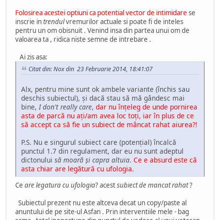
Folosirea acestei optiuni ca potential vector de intimidare
se
inscrie in
trendul
vremurilor actuale si poate fi de inteles
pentru un om obisnuit . Venind insa din partea unui om de
valoarea ta , ridica niste semne de intrebare .
Ai zis asa:
Citat din: Nox din 23 Februarie 2014, 18:41:07
Alx, pentru mine sunt ok ambele variante (închis sau
deschis subiectul), și dacă stau să mă gândesc mai
bine,
I don't really care
,
dar nu înțeleg de unde pornirea
asta de parcă nu ați/am avea loc toți, iar în plus de ce
să accept ca să fie un subiect de mâncat rahat aiurea?!
P.S. Nu e singurul subiect care (potențial) încalcă
punctul 1.7 din regulament, dar eu nu sunt adeptul
dictonului
să moară și capra altuia
.
Ce e absurd este că
asta chiar are legătură cu ufologia.
Ce
are legatura cu ufologia
? acest
subiect de mancat rahat
?
Subiectul prezent nu este altceva decat un copy/paste al
anuntului de pe site-ul Asfan . Prin interventiile mele - bag