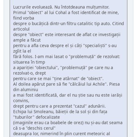
Lucrurile evoluează. Nu întotdeauna mulţumitor.
Primul "obiect" al lui Cohal a fost identificat de mine,
fiind vorba
despre o bucăţică dintr-un filtru catalitic tip auto. Citind
articolul
despre "obiect" este interesant de aflat ce investigaţii
ample a făcut
pentru a afla ceva despre el şi câţi "specialişti" s-au
zgîit la el
fără folos. I-am mai lasat o "problemuţă" de rezolvat:
situarea în timp
a apariţiei "obiectului", "problemuţă" pe care nu a
rezolvat-o, drept
pentru care se mai "ţine atârnat" de "obiect".
Al doilea apărut pare să fie "călcâiul lui Achile". Piesa
din aluminiu
a mai fost identificată, dar el nu ştie sau nu este iarăşi
convins,
drept pentru care a prezentat "cazul" adunării.
Echipa lui Smoleanu, băieţii de la sol şi din faţa
"tuburilor" defocalizate
(imaginile erau ca boabele de orez) nu şi-au dat seama
că s-a "deschis cerul"
deasupra lor, nimerind în plin curent meteoric al