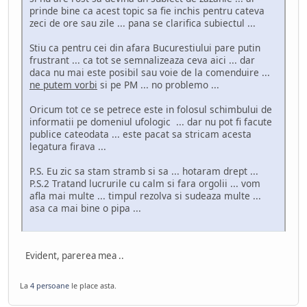
prinde bine ca acest topic sa fie inchis pentru cateva
zeci de ore sau zile ... pana se clarifica subiectul ...
Stiu ca pentru cei din afara Bucurestiului pare putin
frustrant ... ca tot se semnalizeaza ceva aici ... dar
daca nu mai este posibil sau voie de la comenduire ...
ne putem vorbi
si pe PM ... no problemo ...
Oricum tot ce se petrece este in folosul schimbului de
informatii pe domeniul ufologic ... dar nu pot fi facute
publice cateodata ... este pacat sa stricam acesta
legatura firava ...
P.S. Eu zic sa stam stramb si sa ... hotaram drept ...
P.S.2 Tratand lucrurile cu calm si fara orgolii ... vom
afla mai multe ... timpul rezolva si sudeaza multe ...
asa ca mai bine o pipa ...
Evident, parerea mea ..
La
4 persoane
le place asta.