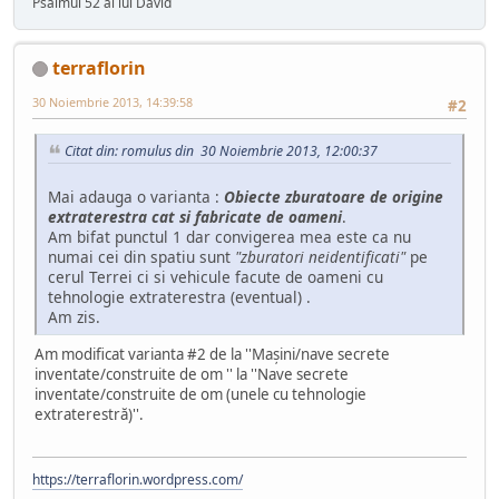
Psalmul 52 al lui David
terraflorin
30 Noiembrie 2013, 14:39:58
#2
Citat din: romulus din 30 Noiembrie 2013, 12:00:37
Mai adauga o varianta :
Obiecte zburatoare de origine
extraterestra cat si fabricate de oameni
.
Am bifat punctul 1 dar convigerea mea este ca nu
numai cei din spatiu sunt
"zburatori neidentificati"
pe
cerul Terrei ci si vehicule facute de oameni cu
tehnologie extraterestra (eventual) .
Am zis.
Am modificat varianta #2 de la ''Maşini/nave secrete
inventate/construite de om '' la ''Nave secrete
inventate/construite de om (unele cu tehnologie
extraterestră)''.
https://terraflorin.wordpress.com/