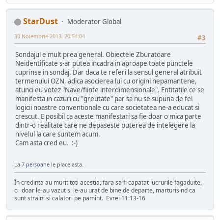
StarDust
Moderator Global
30 Noiembrie 2013, 20:54:04
#3
Sondajul e mult prea general. Obiectele Zburatoare
Neidentificate s-ar putea incadra in aproape toate punctele
cuprinse in sondaj. Dar daca te referi la sensul general atribuit
termenului OZN, adica asocierea lui cu origini nepamantene,
atunci eu votez "Nave/fiinte interdimensionale". Entitatile ce se
manifesta in cazuri cu "greutate" par sa nu se supuna de fel
logicii noastre conventionale cu care societatea ne-a educat si
crescut. E posibil ca aceste manifestari sa fie doar o mica parte
dintr-o realitate care ne depaseste puterea de intelegere la
nivelul la care suntem acum.
Cam asta cred eu. :-)
La
7 persoane
le place asta.
În credinta au murit toti acestia, fara sa fi capatat lucrurile fagaduite,
ci doar le-au vazut si le-au urat de bine de departe, marturisind ca
sunt straini si calatori pe pamînt. Evrei 11:13-16