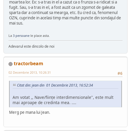
moartea lor. Ex: s-a tras in el a cazut ca o frunza s-a ridicat si a
fugit. Sau, s-a tras in el, a fost auzit ca un zgomot de galeata
sparta dar a continuat sa mearga, etc. Eu cred ca, fenomenul
OZN, cuprinde in acelasi timp mai multe puncte din sondajul de
mai sus.
La
3 persoane
le place asta.
Adevarul este dincolo de noi
tractorbeam
02 Decembrie 2013, 10:26:31
#6
Citat din: jean din 01 Decembrie 2013, 16:52:34
Am votat ,, Nave/fiinţe interdimensionale", este mult
mai aproape de credinta mea. ....
Merg pe mana lui Jean.