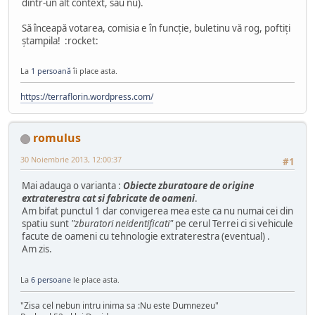
dintr-un alt context, sau nu).
Să înceapă votarea, comisia e în funcţie, buletinu vă rog, poftiţi
ştampila! :rocket:
La
1 persoană
îi place asta.
https://terraflorin.wordpress.com/
romulus
30 Noiembrie 2013, 12:00:37
#1
Mai adauga o varianta :
Obiecte zburatoare de origine
extraterestra cat si fabricate de oameni
.
Am bifat punctul 1 dar convigerea mea este ca nu numai cei din
spatiu sunt
"zburatori neidentificati"
pe cerul Terrei ci si vehicule
facute de oameni cu tehnologie extraterestra (eventual) .
Am zis.
La
6 persoane
le place asta.
"Zisa cel nebun intru inima sa :Nu este Dumnezeu"