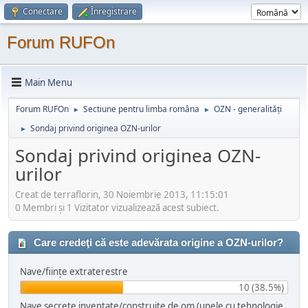
Conectare
Înregistrare
Forum RUFOn
Main Menu
Forum RUFOn
Sectiune pentru limba româna
OZN - generalități
►
►
Sondaj privind originea OZN-urilor
►
Sondaj privind originea OZN-
urilor
Creat de terraflorin, 30 Noiembrie 2013, 11:15:01
0 Membri şi 1 Vizitator vizualizează acest subiect.
Care credeţi că este adevărata origine a OZN-urilor?
Nave/fiinţe extraterestre
10 (38.5%)
Nave secrete inventate/construite de om (unele cu tehnologie