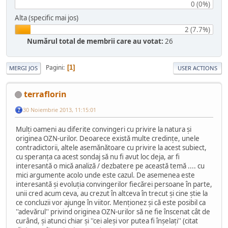
0 (0%)
Alta (specific mai jos)
2 (7.7%)
Numărul total de membrii care au votat:
26
Pagini
1
MERGI JOS
USER ACTIONS
terraflorin
30 Noiembrie 2013, 11:15:01
Mulți oameni au diferite convingeri cu privire la natura şi
originea OZN-urilor. Deoarece există multe credințe, unele
contradictorii, altele asemănătoare cu privire la acest subiect,
cu speranţa ca acest sondaj să nu fi avut loc deja, ar fi
interesantă o mică analiză / dezbatere pe această temă .... cu
mici argumente acolo unde este cazul. De asemenea este
interesantă şi evoluţia convingerilor fiecărei persoane în parte,
unii cred acum ceva, au crezut în altceva în trecut şi cine ştie la
ce concluzii vor ajunge în viitor. Menţionez şi că este posibil ca
''adevărul'' privind originea OZN-urilor să ne fie înscenat cât de
curând, şi atunci chiar şi ''cei aleşi vor putea fi înşelaţi'' (citat