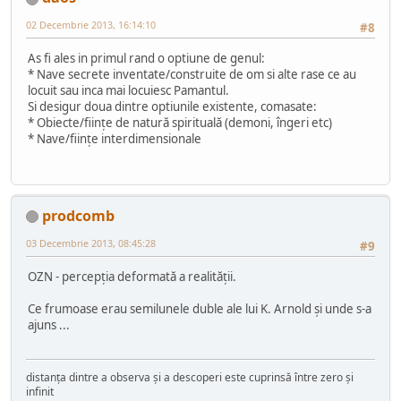
02 Decembrie 2013, 16:14:10
#8
As fi ales in primul rand o optiune de genul:
* Nave secrete inventate/construite de om si alte rase ce au
locuit sau inca mai locuiesc Pamantul.
Si desigur doua dintre optiunile existente, comasate:
* Obiecte/fiinţe de natură spirituală (demoni, îngeri etc)
* Nave/fiinţe interdimensionale
prodcomb
03 Decembrie 2013, 08:45:28
#9
OZN - percepţia deformată a realităţii.
Ce frumoase erau semilunele duble ale lui K. Arnold şi unde s-a
ajuns ...
distanța dintre a observa și a descoperi este cuprinsă între zero și
infinit