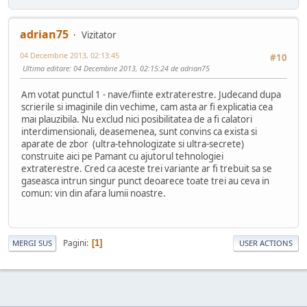
adrian75
Vizitator
04 Decembrie 2013, 02:13:45
#10
Ultima editare
: 04 Decembrie 2013, 02:15:24 de adrian75
Am votat punctul 1 - nave/fiinte extraterestre. Judecand dupa
scrierile si imaginile din vechime, cam asta ar fi explicatia cea
mai plauzibila. Nu exclud nici posibilitatea de a fi calatori
interdimensionali, deasemenea, sunt convins ca exista si
aparate de zbor (ultra-tehnologizate si ultra-secrete)
construite aici pe Pamant cu ajutorul tehnologiei
extraterestre. Cred ca aceste trei variante ar fi trebuit sa se
gaseasca intrun singur punct deoarece toate trei au ceva in
comun: vin din afara lumii noastre.
Pagini
1
MERGI SUS
USER ACTIONS