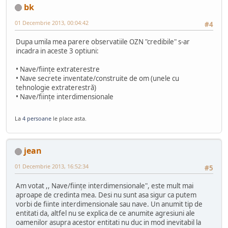
bk
01 Decembrie 2013, 00:04:42
#4
Dupa umila mea parere observatiile OZN "credibile" s-ar
incadra in aceste 3 optiuni:
• Nave/fiinţe extraterestre
• Nave secrete inventate/construite de om (unele cu
tehnologie extraterestră)
• Nave/fiinţe interdimensionale
La
4 persoane
le place asta.
jean
01 Decembrie 2013, 16:52:34
#5
Am votat ,, Nave/fiinţe interdimensionale", este mult mai
aproape de credinta mea. Desi nu sunt asa sigur ca putem
vorbi de fiinte interdimensionale sau nave. Un anumit tip de
entitati da, altfel nu se explica de ce anumite agresiuni ale
oamenilor asupra acestor entitati nu duc in mod inevitabil la