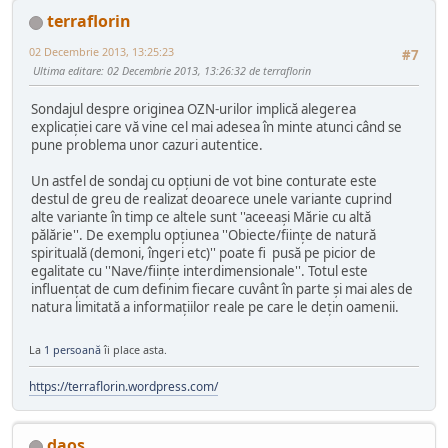
terraflorin
02 Decembrie 2013, 13:25:23
#7
Ultima editare
: 02 Decembrie 2013, 13:26:32 de terraflorin
Sondajul despre originea OZN-urilor implică alegerea
explicaţiei care vă vine cel mai adesea în minte atunci când se
pune problema unor cazuri autentice.
Un astfel de sondaj cu opţiuni de vot bine conturate este
destul de greu de realizat deoarece unele variante cuprind
alte variante în timp ce altele sunt ''aceeaşi Mărie cu altă
pălărie''. De exemplu opţiunea ''Obiecte/fiinţe de natură
spirituală (demoni, îngeri etc)'' poate fi pusă pe picior de
egalitate cu ''Nave/fiinţe interdimensionale''. Totul este
influenţat de cum definim fiecare cuvânt în parte şi mai ales de
natura limitată a informaţiilor reale pe care le deţin oamenii.
La
1 persoană
îi place asta.
https://terraflorin.wordpress.com/
daos