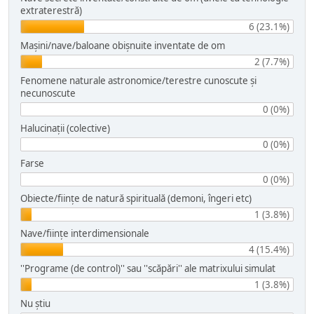
extraterestră)
6 (23.1%)
Mașini/nave/baloane obişnuite inventate de om
2 (7.7%)
Fenomene naturale astronomice/terestre cunoscute şi
necunoscute
0 (0%)
Halucinaţii (colective)
0 (0%)
Farse
0 (0%)
Obiecte/fiinţe de natură spirituală (demoni, îngeri etc)
1 (3.8%)
Nave/fiinţe interdimensionale
4 (15.4%)
''Programe (de control)'' sau ''scăpări'' ale matrixului simulat
1 (3.8%)
Nu ştiu