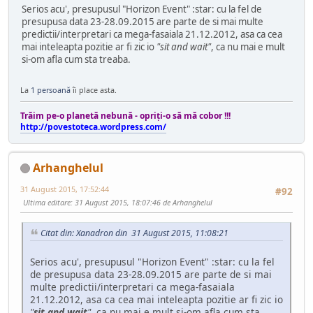
Serios acu', presupusul "Horizon Event" :star: cu la fel de
presupusa data 23-28.09.2015 are parte de si mai multe
predictii/interpretari ca mega-fasaiala 21.12.2012, asa ca cea
mai inteleapta pozitie ar fi zic io
"sit and wait"
, ca nu mai e mult
si-om afla cum sta treaba.
La
1 persoană
îi place asta.
Trăim pe-o planetă nebună - opriţi-o să mă cobor !!!
http://povestoteca.wordpress.com/
Arhanghelul
31 August 2015, 17:52:44
#92
Ultima editare
: 31 August 2015, 18:07:46 de Arhanghelul
Citat din: Xanadron din 31 August 2015, 11:08:21
Serios acu', presupusul "Horizon Event" :star: cu la fel
de presupusa data 23-28.09.2015 are parte de si mai
multe predictii/interpretari ca mega-fasaiala
21.12.2012, asa ca cea mai inteleapta pozitie ar fi zic io
"
sit and wait
"
, ca nu mai e mult si-om afla cum sta