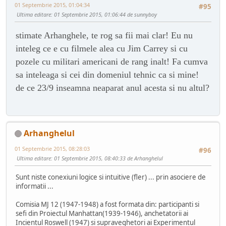
01 Septembrie 2015, 01:04:34
#95
Ultima editare
: 01 Septembrie 2015, 01:06:44 de sunnyboy
stimate Arhanghele, te rog sa fii mai clar! Eu nu
inteleg ce e cu filmele alea cu Jim Carrey si cu
pozele cu militari americani de rang inalt! Fa cumva
sa inteleaga si cei din domeniul tehnic ca si mine!
de ce 23/9 inseamna neaparat anul acesta si nu altul?
Arhanghelul
01 Septembrie 2015, 08:28:03
#96
Ultima editare
: 01 Septembrie 2015, 08:40:33 de Arhanghelul
Sunt niste conexiuni logice si intuitive (fler) ... prin asociere de
informatii ...
Comisia MJ 12 (1947-1948) a fost formata din: participanti si
sefi din Proiectul Manhattan(1939-1946), anchetatorii ai
Incientul Roswell (1947) si supraveghetori ai Experimentul