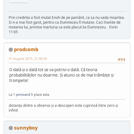
Prin credinta a fost mutat Enoh de pe pamânt, ca sa nu vada moartea.
Si n-a mai fost gasit, pentru ca Dumnezeu îl mutase. Caci înainte de
mutarea lui, primise marturia ca este placut lui Dumnezeu. Evrei
11:05
prodcomb
31 August 2015, 21:38:29
#94
O dată şi o dată tot se va potrivi o dată. Că teoria
probabilităţilor nu doarme. Şi atunci ce de mai trâmbiţe şi
trompete!
La
1 persoană
îi place asta.
distanța dintre a observa și a descoperi este cuprinsă între zero și
infinit
sunnyboy