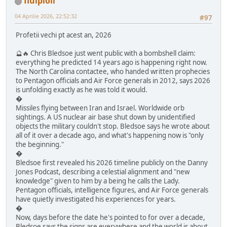
fiulploii
04 Aprilie 2026, 22:52:32
#97
Profetii vechi pt acest an, 2026
🔮🔥 Chris Bledsoe just went public with a bombshell claim:
everything he predicted 14 years ago is happening right now.
The North Carolina contactee, who handed written prophecies
to Pentagon officials and Air Force generals in 2012, says 2026
is unfolding exactly as he was told it would.
�
Missiles flying between Iran and Israel. Worldwide orb
sightings. A US nuclear air base shut down by unidentified
objects the military couldn't stop. Bledsoe says he wrote about
all of it over a decade ago, and what's happening now is "only
the beginning."
�
Bledsoe first revealed his 2026 timeline publicly on the Danny
Jones Podcast, describing a celestial alignment and "new
knowledge" given to him by a being he calls the Lady.
Pentagon officials, intelligence figures, and Air Force generals
have quietly investigated his experiences for years.
�
Now, days before the date he's pointed to for over a decade,
Bledsoe says the signs are everywhere and the world is about