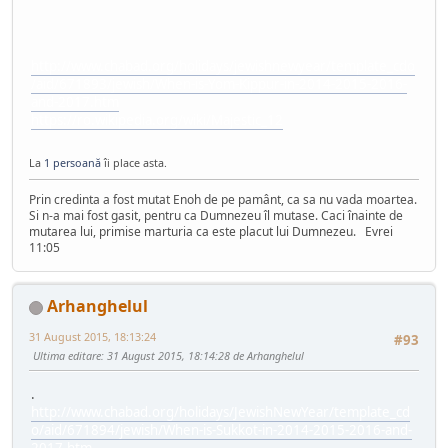
http://www.chabad.org/holidays/jewishnewyear/template_cdo
/aid/671893/jewish/When-is-Yom-Kippur-in-2014-2015-2016-
and-2017.htm
https://ro.wikipedia.org/wiki/Majestic_12
La
1 persoană
îi place asta.
Prin credinta a fost mutat Enoh de pe pamânt, ca sa nu vada moartea.
Si n-a mai fost gasit, pentru ca Dumnezeu îl mutase. Caci înainte de
mutarea lui, primise marturia ca este placut lui Dumnezeu. Evrei
11:05
Arhanghelul
31 August 2015, 18:13:24
#93
Ultima editare
: 31 August 2015, 18:14:28 de Arhanghelul
.
http://www.chabad.org/holidays/JewishNewYear/template_cd
o/aid/671894/jewish/When-is-Sukkot-in-2014-2015-2016-and-
2017.htm