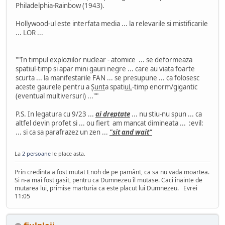
Philadelphia-Rainbow (1943).
Hollywood-ul este interfata media ... la relevarile si mistificarile
... LOR ...
""In timpul exploziilor nuclear - atomice ... se deformeaza
spatiul-timp si apar mini gauri negre ... care au viata foarte
scurta ... la manifestarile FAN ... se presupune ... ca folosesc
aceste gaurele pentru a
Șunt
a spati
uL
-timp enorm/gigantic
(eventual multiversuri) ...""
P.S. In legatura cu 9/23 ...
ai dreptate
... nu stiu-nu spun ... ca
altfel devin profet si ... ou fiert am mancat dimineata ... :evil:
... si ca sa parafrazez un zen ...
"sit and wait"
La
2 persoane
le place asta.
Prin credinta a fost mutat Enoh de pe pamânt, ca sa nu vada moartea.
Si n-a mai fost gasit, pentru ca Dumnezeu îl mutase. Caci înainte de
mutarea lui, primise marturia ca este placut lui Dumnezeu. Evrei
11:05