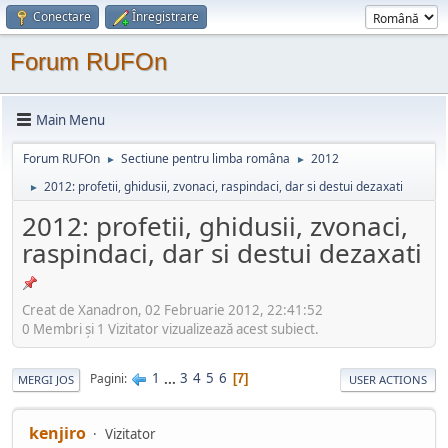
Conectare
Înregistrare
Forum RUFOn
Main Menu
Forum RUFOn
Sectiune pentru limba româna
2012
►
►
2012: profetii, ghidusii, zvonaci, raspindaci, dar si destui dezaxati
►
2012: profetii, ghidusii, zvonaci,
raspindaci, dar si destui dezaxati
Creat de Xanadron, 02 Februarie 2012, 22:41:52
0 Membri şi 1 Vizitator vizualizează acest subiect.
1
...
3
4
5
6
Pagini
7
MERGI JOS
USER ACTIONS
kenjiro
Vizitator