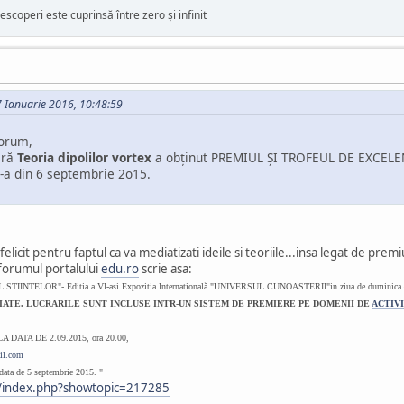
escoperi este cuprinsă între zero și infinit
07 Ianuarie 2016, 10:48:59
forum,
ară
Teoria dipolilor vortex
a obţinut PREMIUL ŞI TROFEUL DE EXCELEN
I-a din 6 septembrie 2o15.
felicit pentru faptul ca va mediatizati ideile si teoriile...insa legat de pr
forumul portalului
edu.ro
scrie asa:
SUL STIINTELOR"
- Editia a VI-a
si Expozitia Internatională "UNIVERSUL CUNOASTERII"in ziua de duminica –
IATE. LUCRARILE SUNT INCLUSE INTR-UN SISTEM DE PREMIERE PE DOMENII DE
ACTIVI
DATA DE 2.09.2015, ora 20.00,
il.com
 data de 5 septembrie 2015. "
o/index.php?showtopic=217285