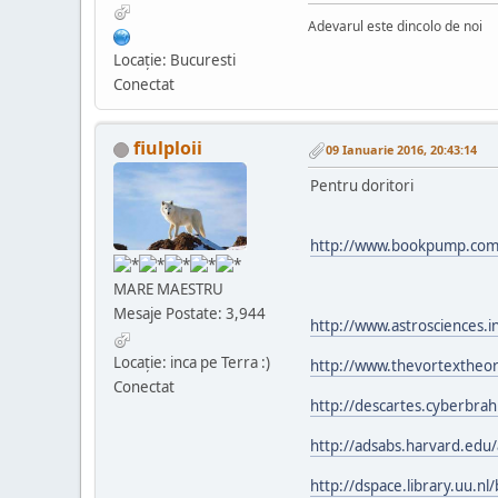
Adevarul este dincolo de noi
Locaţie: Bucuresti
Conectat
fiulploii
09 Ianuarie 2016, 20:43:14
Pentru doritori
http://www.bookpump.com
MARE MAESTRU
Mesaje Postate: 3,944
http://www.astrosciences.i
Locaţie: inca pe Terra :)
http://www.thevortextheo
Conectat
http://descartes.cyberbra
http://adsabs.harvard.ed
http://dspace.library.uu.