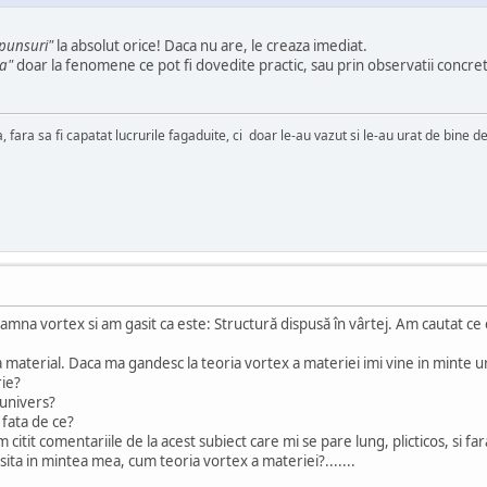
punsuri"
la absolut orice! Daca nu are, le creaza imediat.
za"
doar la fenomene ce pot fi dovedite practic, sau prin observatii concret
a, fara sa fi capatat lucrurile fagaduite, ci doar le-au vazut si le-au urat de bine 
na vortex si am gasit ca este: Structură dispusă în vârtej. Am cautat ce est
 material. Daca ma gandesc la teoria vortex a materiei imi vine in minte u
rie?
 univers?
 fata de ce?
citit comentariile de la acest subiect care mi se pare lung, plicticos, si far
ita in mintea mea, cum teoria vortex a materiei?.......