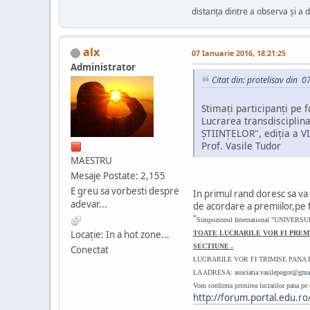
distanța dintre a observa și a d
alx
07 Ianuarie 2016, 18:21:25
Administrator
Citat din: protelisav din 
Stimaţi participanţi pe 
Lucrarea transdisciplin
ŞTIINŢELOR", ediţia a V
Prof. Vasile Tudor
MAESTRU
Mesaje Postate: 2,155
E greu sa vorbesti despre
In primul rand doresc sa va 
adevar...
de acordare a premiilor,pe 
"
Simpozionul International "UNIVER
Locaţie: In a hot zone...
TOATE LUCRARILE VOR FI PREM
SECTIUNE .
Conectat
LUCRARILE VOR FI TRIMISE PANA LA 
LA ADRESA:
asociatia.vasilepogor@gma
Vom
confirma primirea lucrarilor pana pe
http://forum.portal.edu.r