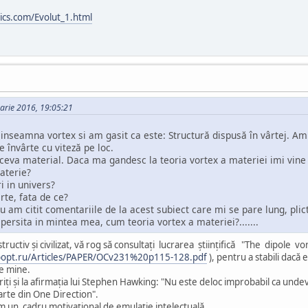
ics.com/Evolut_1.html
uarie 2016, 19:05:21
nseamna vortex si am gasit ca este: Structură dispusă în vârtej. Am 
se învârte cu viteză pe loc.
ceva material. Daca ma gandesc la teoria vortex a materiei imi vine 
aterie?
i in univers?
rte, fata de ce?
 am citit comentariile de la acest subiect care mi se pare lung, plicti
persita in mintea mea, cum teoria vortex a materiei?.......
ructiv şi civilizat, vă rog să consultaţi lucrarea ştiinţifică "The dipole
fibopt.ru/Articles/PAPER/OCv231%20p115-128.pdf
), pentru a stabili dac
de mine.
iţi şi la afirmaţia lui Stephen Hawking: "Nu este deloc improbabil ca undeva,
arte din One Direction".
un cadru motivaţional de emulaţie intelectuală.