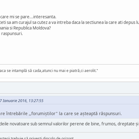
a care mi se pare...interesanta.
eti sa am curajul sa cutez a va intreba daca la sectiunea la care ati depus lu
ania si Republica Moldova?
 raspunsuri.
aca se intamplă să cada,atunci nu mai e piatră,ci aerolit."
7 Ianuarie 2016, 13:27:55
are întrebările ,,forumiștilor" la care se așteaptă răspunsuri.
 ideile novatoare sub semnul valorilor perene de bine, frumos, dreptate şi
aşterii trebuie să priveşti dincolo de orizont.