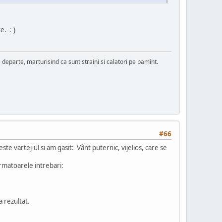
e. :-)
de departe, marturisind ca sunt straini si calatori pe pamînt.
#66
e vartej-ul si am gasit: Vânt puternic, vijelios, care se
rmatoarele intrebari:
a rezultat.