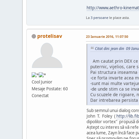
http://www.aethro-kinemat
La
3 persoane
le place asta.
protelisav
23 Ianuarie 2016, 11:07:50
Citat din: jean din 09 Ian
Am cautat prin DEX ce i
puternic, vijelios, care 
Pai structura inseamna 
-ce forta invarte acea m
Cool Junior
-sunt mai multe vartejur
Mesaje Postate: 60
-de unde stim ca se inva
Cu scuzele de rigoare, nu
Conectat
Dar intrebarea persista 
Sub semnul unui dialog const
John T. Foley (
http://lib.
dipolilor vortex" propusă 
Aştept cu interes să vă refer
acea lume, Zayn încă face p
Sper să promovăm pe forum 