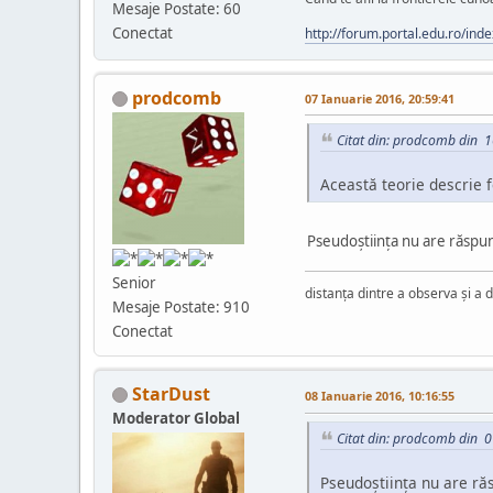
Mesaje Postate: 60
Conectat
http://forum.portal.edu.ro/i
prodcomb
07 Ianuarie 2016, 20:59:41
Citat din: prodcomb din 1
Această teorie descrie 
Pseudoștiința nu are răspun
Senior
distanța dintre a observa și a d
Mesaje Postate: 910
Conectat
StarDust
08 Ianuarie 2016, 10:16:55
Moderator Global
Citat din: prodcomb din 0
Pseudoștiința nu are ră