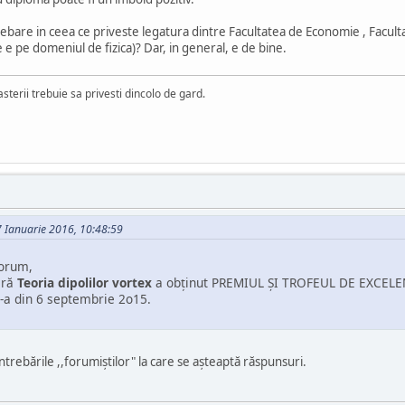
are in ceea ce priveste legatura dintre Facultatea de Economie , Facultat
e e pe domeniul de fizica)? Dar, in general, e de bine.
asterii trebuie sa privesti dincolo de gard.
07 Ianuarie 2016, 10:48:59
forum,
ară
Teoria dipolilor vortex
a obţinut PREMIUL ŞI TROFEUL DE EXCELEN
I-a din 6 septembrie 2o15.
întrebările ,,forumiștilor" la care se așteaptă răspunsuri.