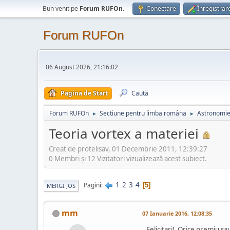
Bun venit pe
Forum RUFOn
.
Conectare
Înregistrar
Forum RUFOn
06 August 2026, 21:16:02
Pagina de Start
Caută
Forum RUFOn
Sectiune pentru limba româna
Astronomi
►
►
Teoria vortex a materiei
Creat de protelisav, 01 Decembrie 2011, 12:39:27
0 Membri şi 12 Vizitatori vizualizează acest subiect.
1
2
3
4
Pagini
5
MERGI JOS
mm
07 Ianuarie 2016, 12:08:35
Felicitari! Orice premiu sau