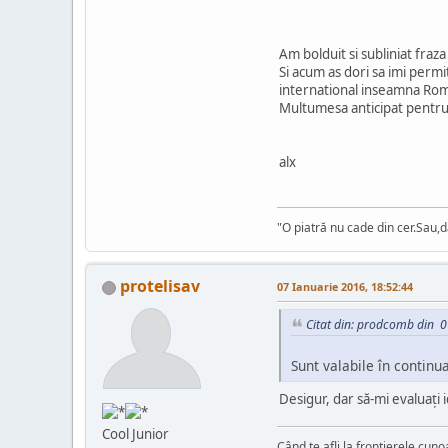
Am bolduit si subliniat fraz
Si acum as dori sa imi permit
international inseamna Rom
Multumesa anticipat pentru
alx
"O piatră nu cade din cer.Sau,d
protelisav
07 Ianuarie 2016, 18:52:44
Citat din: prodcomb din 0
Sunt valabile în continu
Desigur, dar să-mi evaluaţi
Cool Junior
Când te afli la frontierele cuno