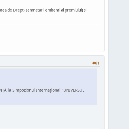
ea de Drept (semnatarii emitenti ai premiului) si
#61
ŢĂ la Simpozionul Internaţional "UNIVERSUL