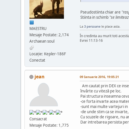
Pseudostiinta chiar are
"ras
Stiinta in schimb
"se limitea
La
3 persoane
le place asta.
MAESTRU
Mesaje Postate: 2,174
În credinta au murit toti acesti
Evrei 11:13-16
Archaean soul
Locaţie: Kepler-186F
Conectat
jean
09 Ianuarie 2016, 19:05:21
Am cautat prin DEX ce inseam
învârte cu viteză pe loc.
Pai structura inseamna ceva
-ce forta invarte acea mate
-sunt mai multe vartejuri in
-de unde stim ca se invarte,
Cu scuzele de rigoare, nu am 
Consacrat
Dar intrebarea persista pers
Mesaje Postate: 1,775