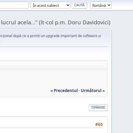
ucrul acela...” (lt-col p.m. Doru Davidovici)
cțional după ce a primit un upgrade important de software și
.
« Precedentul
-
Următorul »
TIPĂRIRE
#60