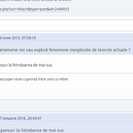
ndex.php?act=Attach&type=post&id=2449053
6 Iunie 2015, 07:58:16
fenomene noi sau explică fenomene inexplicate de teoriile actuale ?
suri la întrebarea de mai sus.
escoperi este cuprinsă între zero și infinit
7 Ianuarie 2016, 20:59:41
spunsuri la întrebarea de mai sus.