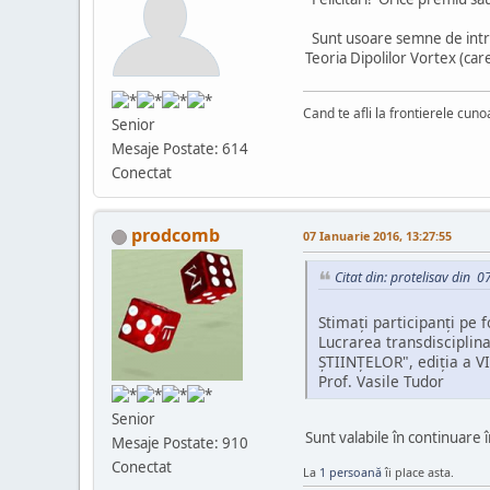
Sunt usoare semne de intreb
Teoria Dipolilor Vortex (car
Cand te afli la frontierele cuno
Senior
Mesaje Postate: 614
Conectat
prodcomb
07 Ianuarie 2016, 13:27:55
Citat din: protelisav din 
Stimaţi participanţi pe 
Lucrarea transdisciplin
ŞTIINŢELOR", ediţia a V
Prof. Vasile Tudor
Senior
Sunt valabile în continuare 
Mesaje Postate: 910
Conectat
La
1 persoană
îi place asta.