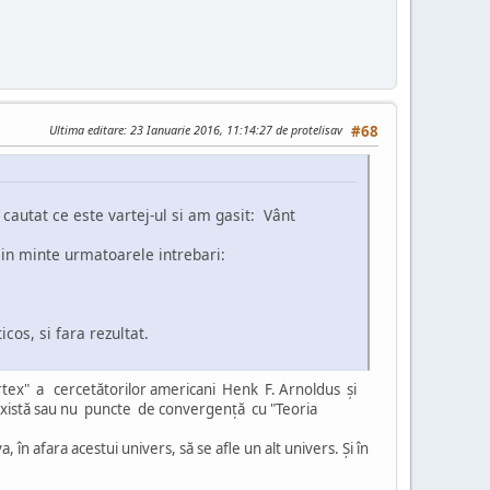
Ultima editare
: 23 Ianuarie 2016, 11:14:27 de protelisav
#68
cautat ce este vartej-ul si am gasit: Vânt
in minte urmatoarele intrebari:
cos, si fara rezultat.
 vortex" a cercetătorilor americani Henk F. Arnoldus şi
ă există sau nu puncte de convergenţă cu "Teoria
 în afara acestui univers, să se afle un alt univers. Şi în