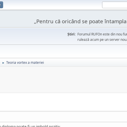
e
„Pentru că oricând se poate întampla l
Ştiri:
Forumul RUFOn este din nou fun
rulează acum pe un server nou
e
Teoria vortex a materiei
►
 diploma poate fi un imbold pozitiv.