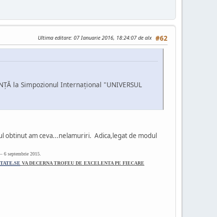
Ultima editare
: 07 Ianuarie 2016, 18:24:07 de alx
#62
ŢĂ la Simpozionul Internaţional "UNIVERSUL
emiul obtinut am ceva...nelamuriri. Adica,legat de modul
 6 septembrie 2015.
TATE.SE
VA DECERNA TROFEU DE EXCELENTA PE FIECARE