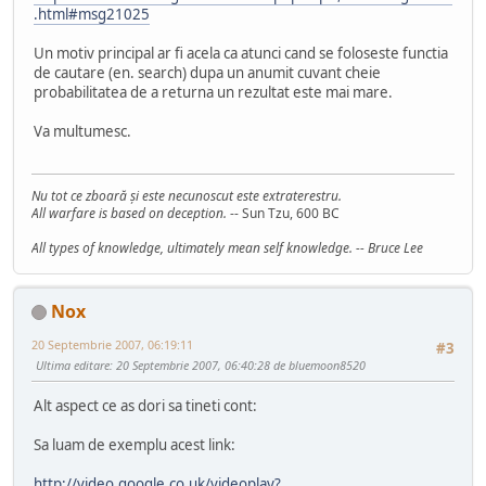
.html#msg21025
Un motiv principal ar fi acela ca atunci cand se foloseste functia
de cautare (en. search) dupa un anumit cuvant cheie
probabilitatea de a returna un rezultat este mai mare.
Va multumesc.
Nu tot ce zboară şi este necunoscut este extraterestru.
All warfare is based on deception.
-- Sun Tzu, 600 BC
All types of knowledge, ultimately mean self knowledge. -- Bruce Lee
Nox
20 Septembrie 2007, 06:19:11
#3
Ultima editare
: 20 Septembrie 2007, 06:40:28 de bluemoon8520
Alt aspect ce as dori sa tineti cont:
Sa luam de exemplu acest link:
http://video.google.co.uk/videoplay?