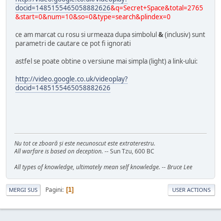
docid=1485155465058882626
&q=Secret+Space&total=2765
&start=0&num=10&so=0&type=search&plindex=0
ce am marcat cu rosu si urmeaza dupa simbolul
&
(inclusiv) sunt
parametri de cautare ce pot fi ignorati
astfel se poate obtine o versiune mai simpla (light) a link-ului:
http://video.google.co.uk/videoplay?
docid=1485155465058882626
Nu tot ce zboară şi este necunoscut este extraterestru.
All warfare is based on deception.
-- Sun Tzu, 600 BC
All types of knowledge, ultimately mean self knowledge. -- Bruce Lee
Pagini
1
MERGI SUS
USER ACTIONS