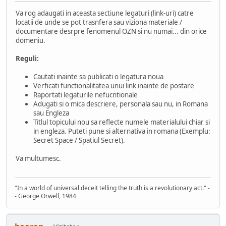
Va rog adaugati in aceasta sectiune legaturi (link-uri) catre
locatii de unde se pot trasnfera sau viziona materiale /
documentare desrpre fenomenul OZN si nu numai... din orice
domeniu.
Reguli:
Cautati inainte sa publicati o legatura noua
Verficati functionalitatea unui link inainte de postare
Raportati legaturile nefucntionale
Adugati si o mica descriere, personala sau nu, in Romana
sau Engleza
Titlul topicului nou sa reflecte numele materialului chiar si
in engleza. Puteti pune si alternativa in romana (Exemplu:
Secret Space / Spatiul Secret).
Va multumesc.
"In a world of universal deceit telling the truth is a revolutionary act." -
- George Orwell, 1984