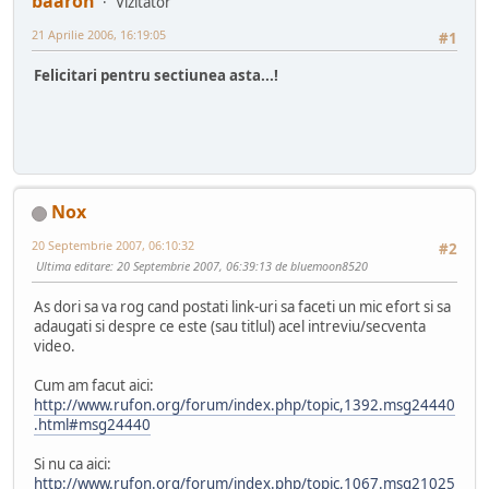
baaron
Vizitator
21 Aprilie 2006, 16:19:05
#1
Felicitari pentru sectiunea asta...!
Nox
20 Septembrie 2007, 06:10:32
#2
Ultima editare
: 20 Septembrie 2007, 06:39:13 de bluemoon8520
As dori sa va rog cand postati link-uri sa faceti un mic efort si sa
adaugati si despre ce este (sau titlul) acel intreviu/secventa
video.
Cum am facut aici:
http://www.rufon.org/forum/index.php/topic,1392.msg24440
.html#msg24440
Si nu ca aici:
http://www.rufon.org/forum/index.php/topic,1067.msg21025