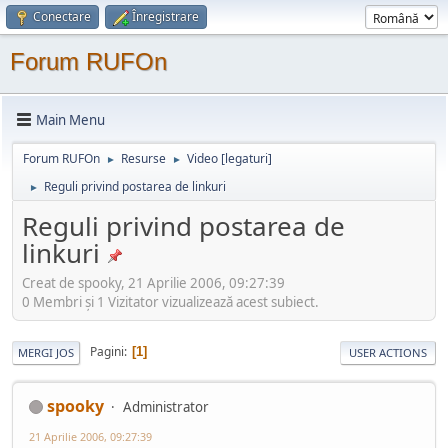
Conectare
Înregistrare
Forum RUFOn
Main Menu
Forum RUFOn
Resurse
Video [legaturi]
►
►
Reguli privind postarea de linkuri
►
Reguli privind postarea de
linkuri
Creat de spooky, 21 Aprilie 2006, 09:27:39
0 Membri şi 1 Vizitator vizualizează acest subiect.
Pagini
1
MERGI JOS
USER ACTIONS
spooky
Administrator
21 Aprilie 2006, 09:27:39