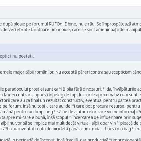
le dupã ploaie pe forumul RUFOn. E bine, nu e rãu. Se împrospãteazã atmosf
agã de vertebrate târâtoare umanoide, care se simt ameninþaþi de manipulato
eptici nu postati.
lemele majoritãþii românilor. Nu acceptã pãreri contra sau scepticism când
iile paradoxului prostiei sunt ca ºi Biblia fãrã dinozauri. ªi da, învãþãturi
uri la idei contrarii, apoi sã înþeleg de fapt lucrurile aproximativ cum sun
dictorii care au ca final un rezultat constructiv, eventual pentru partea pra
e pe forum, însã nu toþi -, care au idei ºi care pot procura resurse, pentru 
rãmânã pentru un timp lung ºi sã fie de ajutor celor care vin neinformaþi º
 ta spre miºcare e bunã, însã scopul ºi încercarea de influenþare prin suges
, alþii nu vor sã se implice mai mult decât virtual, alþii doar vin ºi pleacã 
þii ãºtia au inventat roata de bicicletã pânã acum; mda... hai sã mã bag ºi e
ioadã, o perioadã de început, încã fragilã, dar productivã ºi impresionant