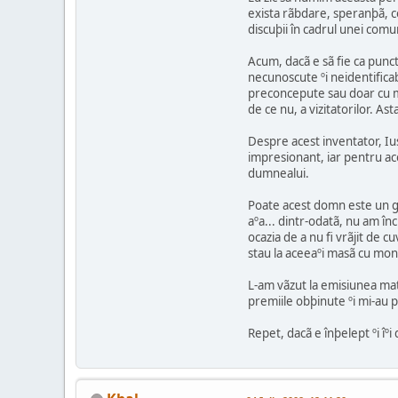
exista rãbdare, speranþã, co
discuþii în cadrul unei comu
Acum, dacã e sã fie ca punc
necunoscute ºi neidentificabi
preconcepute sau doar cu mi
de ce nu, a vizitatorilor. Ast
Despre acest inventator, Ius
impresionant, iar pentru ace
dumnealui.
Poate acest domn este un gen
aºa... dintr-odatã, nu am în
ocazia de a nu fi vrãjit de 
stau la aceeaºi masã cu mon
L-am vãzut la emisiunea matin
premiile obþinute ºi mi-au p
Repet, dacã e înþelept ºi îº