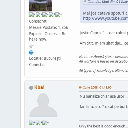
Citat din: Kbal din 04 Iuli
Mai jos cateva spoturi c
http://www.youtube.co
Consacrat
Mesaje Postate: 1,856
Justin Capra: " ... dar culca
Explore. Observe. Be
here now.
Am citit, m-am uitat dar... ce
Nu tot ce zboară şi este necunos
Locaţie: Bucureşti
All warfare is based on deceptio
Conectat
All types of knowledge, ultimate
Kbal
04 Iulie 2008, 01:41:00
Nu banaliza chiar asa usor ..
Iar la faza cu "culcat pe bur
Only the best is good enough ..