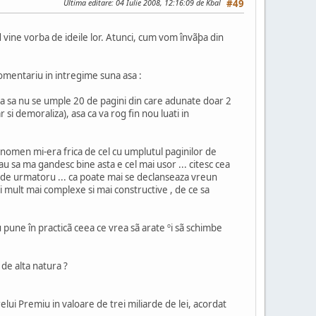
Ultima editare
: 04 Iulie 2008, 12:16:09 de Kbal
#49
 vine vorba de ideile lor. Atunci, cum vom învãþa din
 comentariu in intregime suna asa :
rica sa nu se umple 20 de pagini din care adunate doar 2
 si demoraliza), asa ca va rog fin nou luati in
fenomen mi-era frica de cel cu umplutul paginilor de
 stau sa ma gandesc bine asta e cel mai usor ... citesc cea
unde urmatoru ... ca poate mai se declanseaza vreun
tii mult mai complexe si mai constructive , de ce sa
nu pune în practicã ceea ce vrea sã arate ºi sã schimbe
u de alta natura ?
ui Premiu in valoare de trei miliarde de lei, acordat