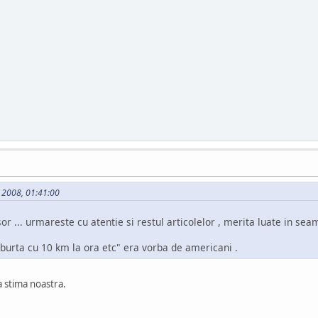
e 2008, 01:41:00
or ... urmareste cu atentie si restul articolelor , merita luate in sea
e burta cu 10 km la ora etc" era vorba de americani .
a stima noastra.