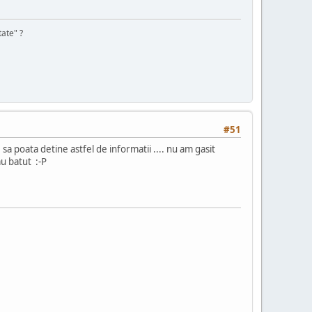
tate" ?
#51
 sa poata detine astfel de informatii .... nu am gasit
au batut :-P