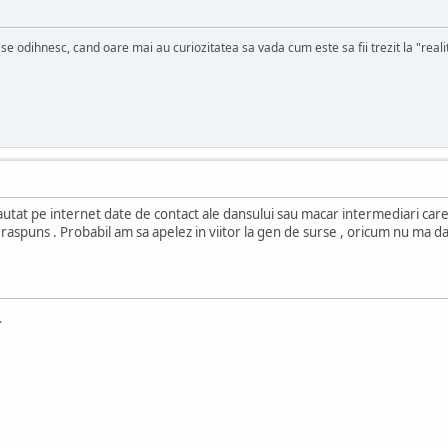
se odihnesc, cand oare mai au curiozitatea sa vada cum este sa fii trezit la "reali
 cautat pe internet date de contact ale dansului sau macar intermediari care
n raspuns . Probabil am sa apelez in viitor la gen de surse , oricum nu ma d
.