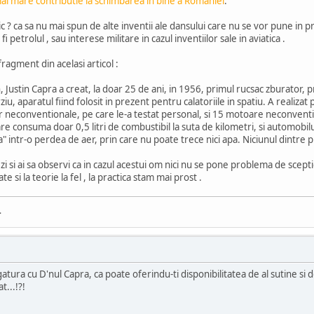
mai mare contributie la schimbarea in bine a Romaniei
."
c ? ca sa nu mai spun de alte inventii ale dansului care nu se vor pune in pra
fi petrolul , sau interese militare in cazul inventiilor sale in aviatica .
fragment din acelasi articol :
 Justin Capra a creat, la doar 25 de ani, in 1956, primul rucsac zburator, pr
ziu, aparatul fiind folosit in prezent pentru calatoriile in spatiu. A real
r neconventionale, pe care le-a testat personal, si 15 motoare neconventi
re consuma doar 0,5 litri de combustibil la suta de kilometri, si automobilul
" intr-o perdea de aer, prin care nu poate trece nici apa. Niciunul dintre 
 si ai sa observi ca in cazul acestui om nici nu se pone problema de sceptici
te si la teorie la fel , la practica stam mai prost .
.
gatura cu D'nul Capra, ca poate oferindu-ti disponibilitatea de al sutine si d
t...!?!