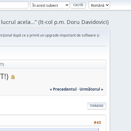
ucrul acela...” (lt-col p.m. Doru Davidovici)
cțional după ce a primit un upgrade important de software și
.
T!)
T!)
« Precedentul
-
Următorul »
TIPĂRIRE
#45