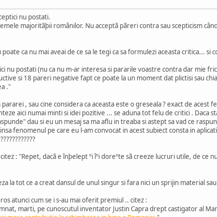
ceptici nu postati.
lemele majoritãþii românilor. Nu acceptã pãreri contra sau scepticism când
 poate ca nu mai aveai de ce sa le tegi ca sa formulezi aceasta critica... si
ici nu postati (nu ca nu m-ar interesa si pararile voastre contra dar mie f
ctive si 18 pareri negative fapt ce poate la un moment dat plictisi sau chiar
a ."
 pararei , sau cine considera ca aceasta este o greseala ? exact de acest 
enteze aici numai minti si idei pozitive ... se aduna tot felu de critici . Daca
raspunde" dau si eu un mesaj sa ma aflu in treaba si astept sa vad ce rasp
.. insa fenomenul pe care eu l-am convocat in acest subiect consta in aplica
?????????????
citez : "Repet, dacã e înþelept ºi îºi doreºte sã creeze lucruri utile, de ce 
nteza la tot ce a creat dansul de unul singur si fara nici un sprijin material sa
os atunci cum se i s-au mai oferit premiul .. citez :
at, marti, pe cunoscutul inventator Justin Capra drept castigator al Marel