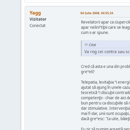
Yagg
04 Iulie 2008, 04:55:24
Vizitator
Revelatorii apar ca ciuperci
Conectat
apar neliniºtiþii care se le
cum s-ar spune.
Citat
Va rog cei contra sau sc
Cred cã asta e una din prob
greºeli?
Telepatia, levitaþia ºi energ
ajutat sã ajung în unele caz
teoreticã ºi discuþii contra
competenþi - chiar de aici d
bun pentru ca discuþiile sã 
dar stimulative. Intervenþia
mai fi dar, unii sunt ocupaþi
dacã greºesc: "Ia uite, bãie
Eu zic sã numim aceastã per