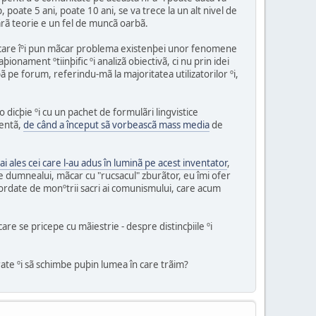
 poate 5 ani, poate 10 ani, se va trece la un alt nivel de
fãrã teorie e un fel de muncã oarbã.
i care îºi pun mãcar problema existenþei unor fenomene
ionament ºtiinþific ºi analizã obiectivã, ci nu prin idei
pe forum, referindu-mã la majoritatea utilizatorilor ºi,
 dicþie ºi cu un pachet de formulãri lingvistice
centã,
de când a început sã vorbeascã mass media
de
i ales cei care l-au adus în luminã pe acest inventator
,
le dumnealui, mãcar cu "rucsacul" zburãtor, eu îmi ofer
 acordate de monºtrii sacri ai comunismului, care acum
are se pricepe cu mãiestrie - despre distincþiile ºi
arate ºi sã schimbe puþin lumea în care trãim?