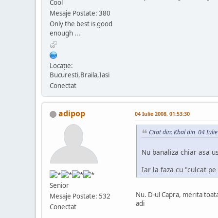
Cool
Mesaje Postate: 380
Only the best is good
enough ...
Locaţie:
Bucuresti,Braila,Iasi
Conectat
adipop
04 Iulie 2008, 01:53:30
Citat din: Kbal din 04 Iuli
Nu banaliza chiar asa us
Iar la faza cu "culcat p
Senior
Nu. D-ul Capra, merita toat
Mesaje Postate: 532
adi
Conectat