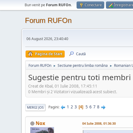
Bun venit pe
Forum RUFOn
.
Conectare
Înregistrar
Forum RUFOn
06 August 2026, 23:40:40
Pagina de Start
Caută
Forum RUFOn
Sectiune pentru limba româna
Romanian 
►
►
Sugestie pentru toti membri 
Creat de Kbal, 01 Iulie 2008, 17:45:11
0 Membri şi 2 Vizitatori vizualizează acest subiect.
1
2
3
5
6
7
8
Pagini
4
MERGI JOS
Nox
04 Iulie 2008, 01:36:30