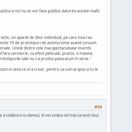
ctica si nici nu se vor face publice datorita acestei mafii
actic, un aparat de zbor individual, pe care insa l-au
izat peste 70 de prototipuri de autoturisme avand consum
onale. Unele dintre cele mai spectaculoase inventii
 fara caroserie, cu efect pelicular, practic, o masina
prototipurile sale nu s-a produs pana acum in serie."
sm in ceea ce el a creat , pentru ca cum ai spus si tu la
#50
e a colabora cu dansul, iti vei vedea cel mai curand visul