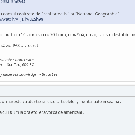
e 2008, 01:07:53
u dansul realizate de "realitatea tv" si "National Geographic" :
m/watch?v=jIIhvuZSh98
t pe burtã cu 10 la orã sau cu 70 la orã, o maºinã, eu zic, cã este destul de bi
 sã zic: PAS... :rocket:
cut este extraterestru.
n.
-- Sun Tzu, 600 BC
ly mean self knowledge. -- Bruce Lee
. urmareste cu atentie si restul articolelor , merita luate in seama .
ta cu 10 km la ora etc" era vorba de americani .
.