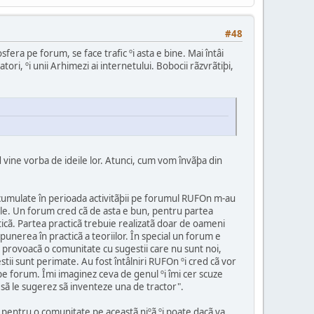
#48
era pe forum, se face trafic ºi asta e bine. Mai întâi
ri, ºi unii Arhimezi ai internetului. Bobocii rãzvrãtiþi,
 vine vorba de ideile lor. Atunci, cum vom învãþa din
le acumulate în perioada activitãþii pe forumul RUFOn m-au
t ele. Un forum cred cã de asta e bun, pentru partea
cticã. Partea practicã trebuie realizatã doar de oameni
punerea în practicã a teoriilor. În special un forum e
i provoacã o comunitate cu sugestii care nu sunt noi,
tii sunt perimate. Au fost întâlniri RUFOn ºi cred cã vor
de pe forum. Îmi imaginez ceva de genul ºi îmi cer scuze
u sã le sugerez sã inventeze una de tractor".
ã pentru o comunitate pe aceastã niºã ºi poate dacã va