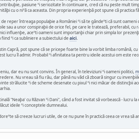
ntribuþie, pasiune ºi seriozitate în continuare, cred cã nu peste mult timp,
nitãþi cu o niºã ca aceasta. Din propria experienþã pot spune cã practica 
t de reper întreaga populaþie a României ºi sã te gândeºti cã sunt oamen
le sau a unor conspiraþii de orice fel, pe care le trateazã, preferabil, cu raþ
ci influenþe, aceºti oameni sunt importanþi chiar prin simpla lor prezenþã 
a fiind ºi ca subliniere a subiectului de
aici
.
tin Caprã, pot spune cã se pricepe foarte bine la vorbit limba românã, cu o
st lucru îl admir. Probabil ºi afinitatea ta pentru ideile acestui om este re
iu, dar eu nu sunt convins. În general, în televiziuni ºi oameni politici,
ma
credere. Nu vreau sã fiu rãu, dar pânã nu vãd cã zboarã singur cu invenþii
cuvinte strãlucite ºi de scheme desenate cu pixul ºi nici mãcar de distincþii
arhia.
alã "Neaþa' cu Rãzvan ºi Dani", când a fost invitat sã vorbeascã - lucru la c
lãcut ideile ºi conceptele dumnealui.
i doreºte sã creeze lucruri utile, de ce nu pune în practicã ceea ce vrea sã 