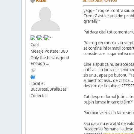
Kbal
04 Iulie 2008, 12:11:20
yagg - " rog cei contra sau s
Cred cã asta e una din prob
greºeli? "
Pai daca citai tot comentariu
"Va rog cei contra sau scept
Cool
sa contina informatii constru
Mesaje Postate: 380
considerare rugamintea me
Only the best is good
enough ...
Cine a spus ca nu se accepta
critica ... in loc sa se sedim
zis unu , apas pe butonul "
subiect tot asa.. de critica.
Locaţie:
deviem de la subiect ??????
Bucuresti,Braila,Iasi
Conectat
Cat despre domul Jutin .. te 
puþin lumea în care trãim?"
Pai chiar vrei sa iti fac o si
Sau daca nu era atat de valor
"Academia Romana l-a desemn