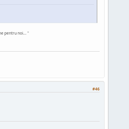
ne pentru noi... "
#46