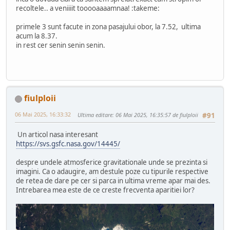
recoltele.. a veniiiit tooooaaaamnaa! :takeme:
primele 3 sunt facute in zona pasajului obor, la 7.52, ultima
acum la 8.37.
in rest cer senin senin senin.
fiulploii
06 Mai 2025, 16:33:32
Ultima editare
: 06 Mai 2025, 16:35:57 de fiulploii
#91
Un articol nasa interesant
https://svs.gsfc.nasa.gov/14445/
despre undele atmosferice gravitationale unde se prezinta si
imagini. Ca o adaugire, am destule poze cu tipurile respective
de retea de dare pe cer si parca in ultima vreme apar mai des.
Intrebarea mea este de ce creste frecventa aparitiei lor?