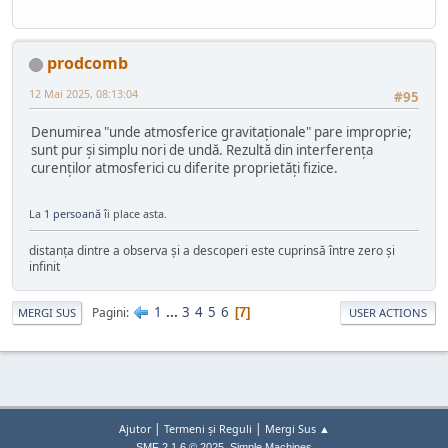
prodcomb
12 Mai 2025, 08:13:04
#95
Denumirea "unde atmosferice gravitaționale" pare improprie;
sunt pur și simplu nori de undă. Rezultă din interferența
curenților atmosferici cu diferite proprietăți fizice.
La
1 persoană
îi place asta.
distanța dintre a observa și a descoperi este cuprinsă între zero și
infinit
1
...
3
4
5
6
Pagini
7
MERGI SUS
USER ACTIONS
|
|
Ajutor
Termeni și Reguli
Mergi Sus ▲
,
SMF 2.1.6 © 2025
Simple Machines