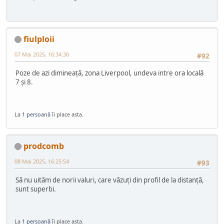
fiulploii
07 Mai 2025, 16:34:30
#92
Poze de azi dimineață, zona Liverpool, undeva intre ora locală
7 și 8.
La
1 persoană
îi place asta.
prodcomb
08 Mai 2025, 16:25:54
#93
Să nu uităm de norii valuri, care văzuți din profil de la distanță,
sunt superbi.
La
1 persoană
îi place asta.