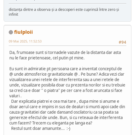
distanța dintre a observa și a descoperi este cuprinsă între zero și
infinit
fiulploii
09 Mai 2025, 11:52:53
#94
Da, frumoase sunt si tornadele vazute de la distanta dar asta
nu le face prietenoase, cel putin pt mine.
Eu sunt in admiratie pt persoana care a inventat conceptul de
@ unde atmosferice gravitationale @ . Pe bune? Adica vezi clar
vizualizarea unei retele de interferenta sau a unei retele de
unde, vizualizare posibila doar cu prezenta norilor si eu trebuie
sa cred ca e doar '' o piatra'' pe cer care a fost aruncata si face
valuri .
Dar explicatia piatrei e cea mai tare , dupa mine si anume e
doar aerul care e impins in sus de dealuri si munti apoi cade din
cauza gravitatiei dar cade dansand oscilatoriu ca sa poata sa
genereze efectul de unde. Bun, si cu reteaua de interferenta
cum facem? Trecem cu eleganta pe langa ea?
Restul sunt doar amanunte... :-)