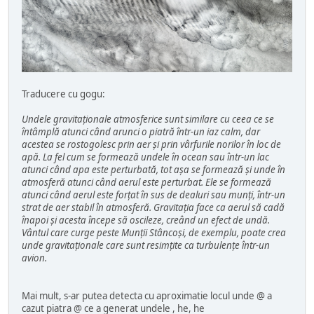
Traducere cu gogu:
Undele gravitaționale atmosferice sunt similare cu ceea ce se
întâmplă atunci când arunci o piatră într-un iaz calm, dar
acestea se rostogolesc prin aer și prin vârfurile norilor în loc de
apă. La fel cum se formează undele în ocean sau într-un lac
atunci când apa este perturbată, tot așa se formează și unde în
atmosferă atunci când aerul este perturbat. Ele se formează
atunci când aerul este forțat în sus de dealuri sau munți, într-un
strat de aer stabil în atmosferă. Gravitația face ca aerul să cadă
înapoi și acesta începe să oscileze, creând un efect de undă.
Vântul care curge peste Munții Stâncoși, de exemplu, poate crea
unde gravitaționale care sunt resimțite ca turbulențe într-un
avion.
Mai mult, s-ar putea detecta cu aproximatie locul unde @ a
cazut piatra @ ce a generat undele , he, he