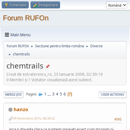
Conectare
Înregistrare
Forum RUFOn
Main Menu
Forum RUFOn
Sectiune pentru limba româna
Diverse
►
►
chemtrails
►
chemtrails
Creat de extrateresru_ro, 23 Ianuarie 2008, 02:39:19
0 Membri şi 1 Vizitator vizualizează acest subiect.
1
...
3
4
5
6
Pagini
7
MERGI JOS
USER ACTIONS
hanzo
09 Noiembrie 2015, 08:39:22
#90
inca o dovada clara ca suntem spreiati exact cum stropim oi