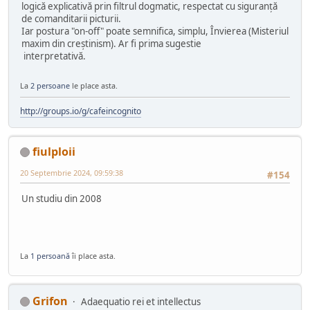
logică explicativă prin filtrul dogmatic, respectat cu siguranță
de comanditarii picturii.
Iar postura "on-off" poate semnifica, simplu, Învierea (Misteriul
maxim din creștinism). Ar fi prima sugestie
interpretativă.
La
2 persoane
le place asta.
http://groups.io/g/cafeincognito
fiulploii
20 Septembrie 2024, 09:59:38
#154
Un studiu din 2008
La
1 persoană
îi place asta.
Grifon
Adaequatio rei et intellectus