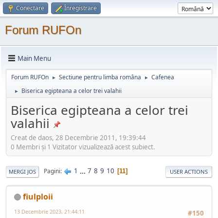
Conectare
Înregistrare
Forum RUFOn
Main Menu
Forum RUFOn
Sectiune pentru limba româna
Cafenea
►
►
Biserica egipteana a celor trei valahii
►
Biserica egipteana a celor trei
valahii
Creat de daos, 28 Decembrie 2011, 19:39:44
0 Membri şi 1 Vizitator vizualizează acest subiect.
1
...
7
8
9
10
Pagini
11
MERGI JOS
USER ACTIONS
fiulploii
13 Decembrie 2023, 21:44:11
#150