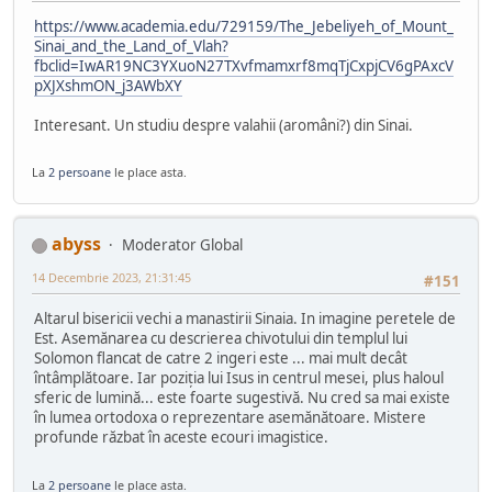
https://www.academia.edu/729159/The_Jebeliyeh_of_Mount_
Sinai_and_the_Land_of_Vlah?
fbclid=IwAR19NC3YXuoN27TXvfmamxrf8mqTjCxpjCV6gPAxcV
pXJXshmON_j3AWbXY
Interesant. Un studiu despre valahii (aromâni?) din Sinai.
La
2 persoane
le place asta.
abyss
Moderator Global
14 Decembrie 2023, 21:31:45
#151
Altarul bisericii vechi a manastirii Sinaia. In imagine peretele de
Est. Asemănarea cu descrierea chivotului din templul lui
Solomon flancat de catre 2 ingeri este ... mai mult decât
întâmplătoare. Iar poziția lui Isus in centrul mesei, plus haloul
sferic de lumină... este foarte sugestivă. Nu cred sa mai existe
în lumea ortodoxa o reprezentare asemănătoare. Mistere
profunde răzbat în aceste ecouri imagistice.
La
2 persoane
le place asta.