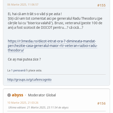
06 Martie 2025, 11:06:57
#155
Ei, hai că am trăit s-o văd și pe asta !
Știți că l-am tot comentat aici pe generalul Radu Theodoru (pe
cărțile lui cu "biserica valahă"). Brusc, veteranul (peste 100 de
ani) a fost scotocit de DIICOT pentru...? că cică...?
https://r3media.ro/diicot-intrat-ora-7-dimineata-mandat-
perchezitie-casa-generalul-maior-rtr-veteran-razboi-radu-
theodoru/
Ce aș mai putea zice ?
La
1 persoană
îi place asta.
http://groups.io/g/cafeincognito
abyss
Moderator Global
10 Martie 2025, 21:03:26
#156
Ultima editare
: 21 Martie 2025, 23:11:54 de abyss