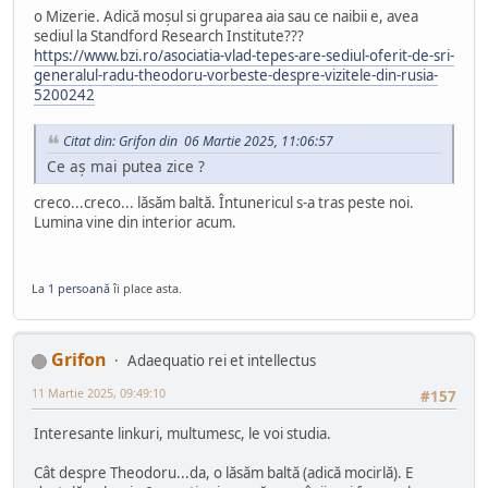
o Mizerie. Adică moșul si gruparea aia sau ce naibii e, avea
sediul la Standford Research Institute???
https://www.bzi.ro/asociatia-vlad-tepes-are-sediul-oferit-de-sri-
generalul-radu-theodoru-vorbeste-despre-vizitele-din-rusia-
5200242
Citat din: Grifon din 06 Martie 2025, 11:06:57
Ce aș mai putea zice ?
creco...creco... lăsăm baltă. Întunericul s-a tras peste noi.
Lumina vine din interior acum.
La
1 persoană
îi place asta.
Grifon
Adaequatio rei et intellectus
11 Martie 2025, 09:49:10
#157
Interesante linkuri, multumesc, le voi studia.
Cât despre Theodoru...da, o lăsăm baltă (adică mocirlă). E