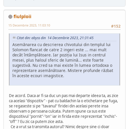
fiulploii
15 Decembrie 2023, 11:03:10
#152
Citat din: abyss din 14 Decembrie 2023, 21:31:45
Asemănarea cu descrierea chivotului din templul lui
Solomon flancat de catre 2 ingeri este ... mai mult
decât întâmplătoare. Iar poziția lui Isus in centrul
mesei, plus haloul sferic de lumină... este foarte
sugestivă. Nu cred sa mai existe în lumea ortodoxa o
reprezentare asemănătoare. Mistere profunde răzbat
în aceste ecouri imagistice.
De acord. Daca ar fi sa duc un pas mai departe ideea ta, as zice
ca acelasi "dispozitiv" - pat cu baldachin la o etichetare pe fuga,
se regaseste si pe "tavanul" firidei din acelasi perete insa
observam o persoana culcata. Putem spune ca sus este
dispozitivul "pornit"-"on" iar in firida este reprezentat "inchis"-
"off" ? Eu zic ca putem zice asta.
Ce a vrut sa transmita autorul? Nimic despre sine ci doar