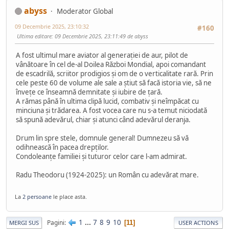
abyss
Moderator Global
09 Decembrie 2025, 23:10:32
#160
Ultima editare
: 09 Decembrie 2025, 23:11:49 de abyss
A fost ultimul mare aviator al generației de aur, pilot de
vânătoare în cel de-al Doilea Război Mondial, apoi comandant
de escadrilă, scriitor prodigios și om de o verticalitate rară. Prin
cele peste 60 de volume ale sale a știut să facă istoria vie, să ne
învețe ce înseamnă demnitate și iubire de țară.
A rămas până în ultima clipă lucid, combativ și neîmpăcat cu
minciuna și trădarea. A fost vocea care nu s-a temut niciodată
să spună adevărul, chiar și atunci când adevărul deranja.
Drum lin spre stele, domnule general! Dumnezeu să vă
odihnească în pacea drepților.
Condoleanțe familiei și tuturor celor care l-am admirat.
Radu Theodoru (1924-2025): un Român cu adevărat mare.
La
2 persoane
le place asta.
1
...
7
8
9
10
Pagini
11
MERGI SUS
USER ACTIONS