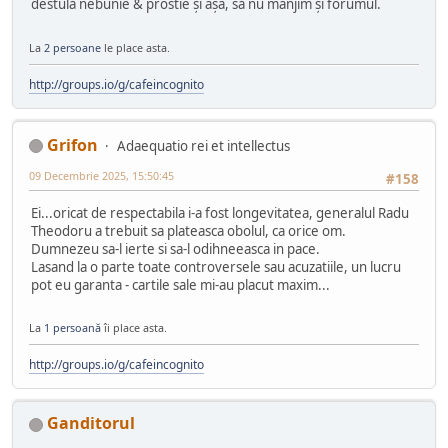
destulă nebunie & prostie și așa, să nu mânjim și forumul.
La
2 persoane
le place asta.
http://groups.io/g/cafeincognito
Grifon
Adaequatio rei et intellectus
09 Decembrie 2025, 15:50:45
#158
Ei...oricat de respectabila i-a fost longevitatea, generalul Radu
Theodoru a trebuit sa plateasca obolul, ca orice om.
Dumnezeu sa-l ierte si sa-l odihneeasca in pace.
Lasand la o parte toate controversele sau acuzatiile, un lucru
pot eu garanta - cartile sale mi-au placut maxim...
La
1 persoană
îi place asta.
http://groups.io/g/cafeincognito
Ganditorul