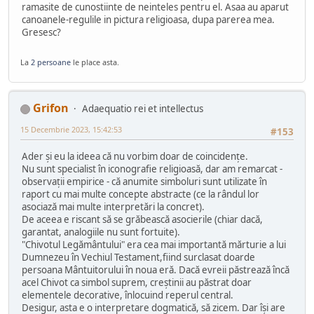
ramasite de cunostiinte de neinteles pentru el. Asaa au aparut
canoanele-regulile in pictura religioasa, dupa parerea mea.
Gresesc?
La
2 persoane
le place asta.
Grifon
Adaequatio rei et intellectus
15 Decembrie 2023, 15:42:53
#153
Ader și eu la ideea că nu vorbim doar de coincidențe.
Nu sunt specialist în iconografie religioasă, dar am remarcat -
observații empirice - că anumite simboluri sunt utilizate în
raport cu mai multe concepte abstracte (ce la rândul lor
asociază mai multe interpretări la concret).
De aceea e riscant să se grăbească asocierile (chiar dacă,
garantat, analogiile nu sunt fortuite).
"Chivotul Legământului" era cea mai importantă mărturie a lui
Dumnezeu în Vechiul Testament,fiind surclasat doarde
persoana Mântuitorului în noua eră. Dacă evreii păstrează încă
acel Chivot ca simbol suprem, creștinii au păstrat doar
elementele decorative, înlocuind reperul central.
Desigur, asta e o interpretare dogmatică, să zicem. Dar își are