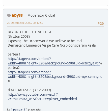
abyss
Moderator Global
22 Decembrie 2009, 20:42:59
#20
BEYOND THE CUTTING EDGE
(Brixton 2008)
Exposing The DreamWorld We Believe to be Real
Demascând Lumea de Vis pe Care Noi o Considerãm Realã
partea 1
http://stagevu.com/embed?
width=480&height=320&background=590&uid=lcaixgyejvcn
#
partea2
http://stagevu.com/embed?
width=480&height=320&background=590&uid=iipxlcemnync
#
si ACTUALIZARE (3.12.2009)
http://www.youtube.com/watch?
v=tmkCe9KA_wI&feature=player_embedded
La
1 persoană
îi place asta.