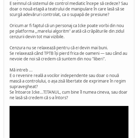
E semnul că sistemul de control mediatic începe să cedeze? Sau
doar o nouă etapă a teatrului de manipulare în care lasă să se
scurgă adevăruri controlat, ca o supapă de presiune?
Oricum ar fi faptul că un personaj ca Icke poate vorbi din nou
pe platforma ,,marelui algoritm" arată că crăpăturile din zidul
cenzurii devin tot mai vizibile.
Cenzura nu se relaxează pentru că
ei
devin mai buni.
Se relaxează când TPTB își pierd frica de oameni — sau când au
nevoie de noi să credem că suntem din nou "liberi".
Mă intreb ...
E o revenire reală a vocilor independente sau doar o nouă
mască a controlului, o așa zisă libertate de exprimare în regim
supravegheat?
Se întoarce Icke...TITANUL, cum bine îl numea cineva, sau doar
ne lasă să credem că s-a întors?