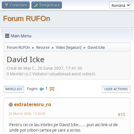
Conectare
Înregistrare
Forum RUFOn
Main Menu
Forum RUFOn
Resurse
Video [legaturi]
David Icke
►
►
►
David Icke
Creat de Max C., 20 Iunie 2007, 17:41:30
0 Membri şi 2 Vizitatori vizualizează acest subiect.
1
Pagini
2
MERGI JOS
USER ACTIONS
extrateresru_ro
26 Martie 2008, 12:30:05
#15
Pentru cei ce lau inteles pe David Icke.......pun aici link-ul de
unde pot cobori cartea pe care a scriso.