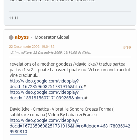
11.11
abyss
Moderator Global
22 Decembrie 2009, 19:04:52
#19
Ultima editare
: 22 Decembrie 2009, 19:14:08 de @biss
revelations of a mother goddess //david icke// tradus partea
partea 1 si 2... poate l-ati vazut poate nu. Vi-l recomand, caci tot
vine craciunul...
http://video.google.com/videoplay?
docid=1672359608251731916&hl=ro
#
http://video.google.com/videoplay?
docid=-1831815607171099265&hl=ro
#
David Icke - Cimatica - Vibratiile Sonore Creaza Forma (
subtitrare romana ) Video By babarczi Francisc
http://video.google.com/videoplay?
docid=1672359608251731916&hl=ro#docid=-468178036942
9980810