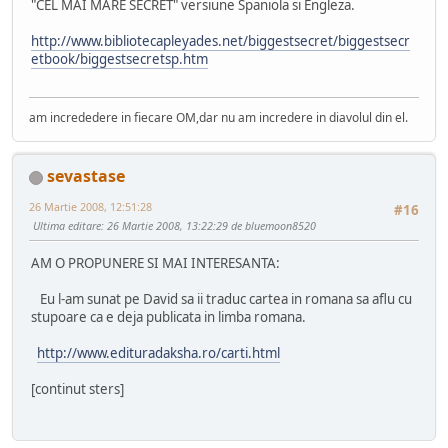
"CEL MAI MARE SECRET" versiune Spaniola si Engleza.
http://www.bibliotecapleyades.net/biggestsecret/biggestsecr
etbook/biggestsecretsp.htm
am incrededere in fiecare OM,dar nu am incredere in diavolul din el.
sevastase
26 Martie 2008, 12:51:28
#16
Ultima editare
: 26 Martie 2008, 13:22:29 de bluemoon8520
AM O PROPUNERE SI MAI INTERESANTA:
Eu l-am sunat pe David sa ii traduc cartea in romana sa aflu cu
stupoare ca e deja publicata in limba romana.
http://www.edituradaksha.ro/carti.html
[continut sters]