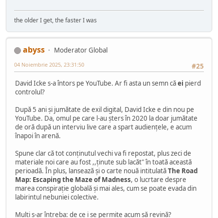
the older I get, the faster I was
abyss
Moderator Global
04 Noiembrie 2025, 23:31:50
#25
David Icke s-a întors pe YouTube. Ar fi asta un semn că
ei
pierd
controlul?
După 5 ani și jumătate de exil digital, David Icke e din nou pe
YouTube. Da, omul pe care l-au șters în 2020 la doar jumătate
de oră după un interviu live care a spart audiențele, e acum
înapoi în arenă.
Spune clar că tot conținutul vechi va fi repostat, plus zeci de
materiale noi care au fost ,,ținute sub lacăt" în toată această
perioadă. În plus, lansează și o carte nouă intitulată
The Road
Map: Escaping the Maze of Madness
, o lucrtare despre
marea conspirație globală și mai ales, cum se poate evada din
labirintul nebuniei colective.
Mulți s-ar întreba: de ce i se permite acum să revină?