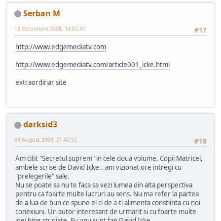
Serban M
13 Octombrie 2008, 14:07:37
#17
http://www.edgemediatv.com
http://www.edgemediatv.com/article001_icke.html
extraordinar site
darksid3
03 August 2009, 21:42:52
#18
Am citit "Secretul suprem" in cele doua volume, Copii Matricei,
ambele scrise de David Icke...am vizionat ore intregi cu
"prelegerile" sale.
Nu se poate sa nu te faca sa vezi lumea din alta perspectiva
pentru ca foarte multe lucruri au sens. Nu ma refer la partea
de a lua de bun ce spune el ci de a-ti alimenta constiinta cu noi
conexiuni. Un autor interesant de urmarit si cu foarte multe
idei bine studiate. Eu unu sunt fan David Icke.