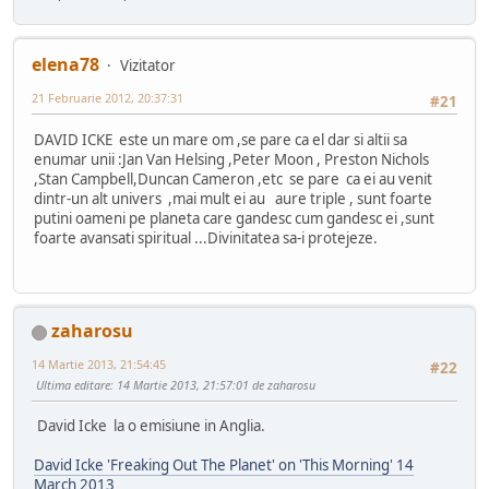
elena78
Vizitator
21 Februarie 2012, 20:37:31
#21
DAVID ICKE este un mare om ,se pare ca el dar si altii sa
enumar unii :Jan Van Helsing ,Peter Moon , Preston Nichols
,Stan Campbell,Duncan Cameron ,etc se pare ca ei au venit
dintr-un alt univers ,mai mult ei au aure triple , sunt foarte
putini oameni pe planeta care gandesc cum gandesc ei ,sunt
foarte avansati spiritual ...Divinitatea sa-i protejeze.
zaharosu
14 Martie 2013, 21:54:45
#22
Ultima editare
: 14 Martie 2013, 21:57:01 de zaharosu
David Icke la o emisiune in Anglia.
David Icke 'Freaking Out The Planet' on 'This Morning' 14
March 2013