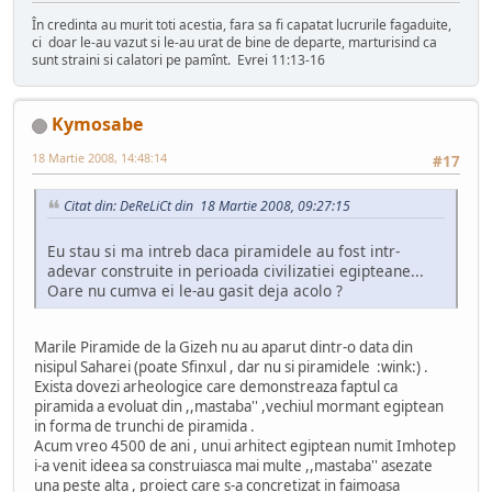
În credinta au murit toti acestia, fara sa fi capatat lucrurile fagaduite,
ci doar le-au vazut si le-au urat de bine de departe, marturisind ca
sunt straini si calatori pe pamînt. Evrei 11:13-16
Kymosabe
18 Martie 2008, 14:48:14
#17
Citat din: DeReLiCt din 18 Martie 2008, 09:27:15
Eu stau si ma intreb daca piramidele au fost intr-
adevar construite in perioada civilizatiei egipteane...
Oare nu cumva ei le-au gasit deja acolo ?
Marile Piramide de la Gizeh nu au aparut dintr-o data din
nisipul Saharei (poate Sfinxul , dar nu si piramidele :wink:) .
Exista dovezi arheologice care demonstreaza faptul ca
piramida a evoluat din ,,mastaba'' ,vechiul mormant egiptean
in forma de trunchi de piramida .
Acum vreo 4500 de ani , unui arhitect egiptean numit Imhotep
i-a venit ideea sa construiasca mai multe ,,mastaba'' asezate
una peste alta , proiect care s-a concretizat in faimoasa