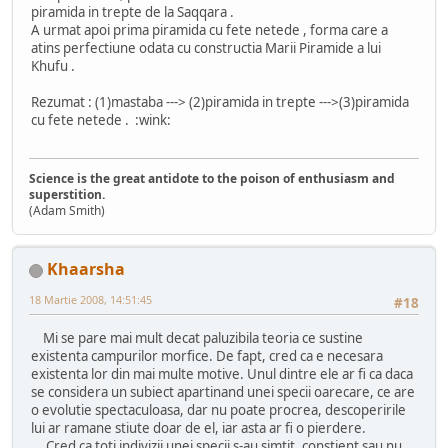
piramida in trepte de la Saqqara .
A urmat apoi prima piramida cu fete netede , forma care a
atins perfectiune odata cu constructia Marii Piramide a lui
Khufu .
Rezumat : (1)mastaba ---> (2)piramida in trepte --->(3)piramida
cu fete netede . :wink:
Science is the great antidote to the poison of enthusiasm and
superstition.
(Adam Smith)
Khaarsha
18 Martie 2008, 14:51:45
#18
Mi se pare mai mult decat paluzibila teoria ce sustine
existenta campurilor morfice. De fapt, cred ca e necesara
existenta lor din mai multe motive. Unul dintre ele ar fi ca daca
se considera un subiect apartinand unei specii oarecare, ce are
o evolutie spectaculoasa, dar nu poate procrea, descoperirile
lui ar ramane stiute doar de el, iar asta ar fi o pierdere.
Cred ca toti indivizii unei specii s-au simtit, constient sau nu,