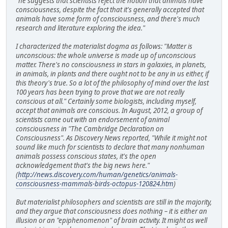
"he suggests that scientists reject the notion that animals have
consciousness, despite the fact that it's generally accepted that
animals have some form of consciousness, and there's much
research and literature exploring the idea."
I characterized the materialist dogma as follows: "Matter is
unconscious: the whole universe is made up of unconscious
matter. There's no consciousness in stars in galaxies, in planets,
in animals, in plants and there ought not to be any in us either, if
this theory's true. So a lot of the philosophy of mind over the last
100 years has been trying to prove that we are not really
conscious at all." Certainly some biologists, including myself,
accept that animals are conscious. In August, 2012, a group of
scientists came out with an endorsement of animal
consciousness in "The Cambridge Declaration on
Consciousness". As Discovery News reported, "While it might not
sound like much for scientists to declare that many nonhuman
animals possess conscious states, it's the open
acknowledgement that's the big news here."
(
http://news.discovery.com/human/genetics/animals-
consciousness-mammals-birds-octopus-120824.htm
)
But materialist philosophers and scientists are still in the majority,
and they argue that consciousness does nothing – it is either an
illusion or an "epiphenomenon" of brain activity. It might as well