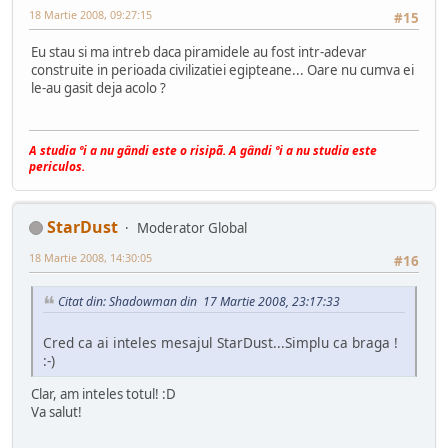
18 Martie 2008, 09:27:15
#15
Eu stau si ma intreb daca piramidele au fost intr-adevar
construite in perioada civilizatiei egipteane... Oare nu cumva ei
le-au gasit deja acolo ?
A studia ºi a nu gândi este o risipã. A gândi ºi a nu studia este
periculos.
StarDust
Moderator Global
18 Martie 2008, 14:30:05
#16
Citat din: Shadowman din 17 Martie 2008, 23:17:33
Cred ca ai inteles mesajul StarDust...Simplu ca braga !
:-)
Clar, am inteles totul! :D
Va salut!