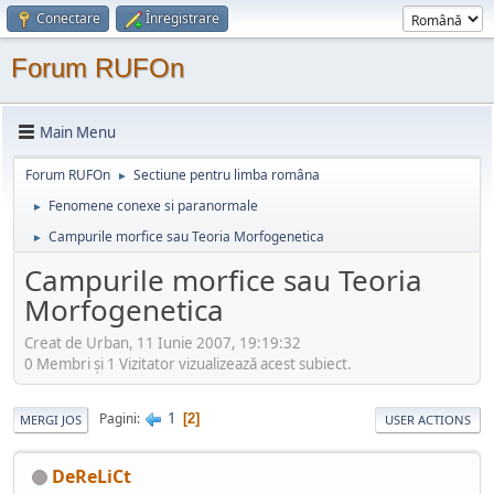
Conectare
Înregistrare
Forum RUFOn
Main Menu
Forum RUFOn
Sectiune pentru limba româna
►
Fenomene conexe si paranormale
►
Campurile morfice sau Teoria Morfogenetica
►
Campurile morfice sau Teoria
Morfogenetica
Creat de Urban, 11 Iunie 2007, 19:19:32
0 Membri şi 1 Vizitator vizualizează acest subiect.
1
Pagini
2
MERGI JOS
USER ACTIONS
DeReLiCt