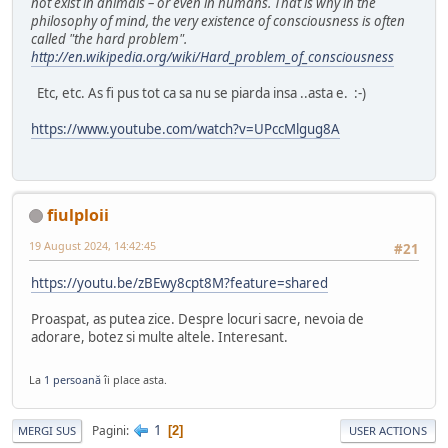
not exist in animals – or even in humans. That is why in the
philosophy of mind, the very existence of consciousness is often
called "the hard problem".
http://en.wikipedia.org/wiki/Hard_problem_of_consciousness
Etc, etc. As fi pus tot ca sa nu se piarda insa ..asta e. :-)
https://www.youtube.com/watch?v=UPccMlgug8A
fiulploii
19 August 2024, 14:42:45
#21
https://youtu.be/zBEwy8cpt8M?feature=shared
Proaspat, as putea zice. Despre locuri sacre, nevoia de
adorare, botez si multe altele. Interesant.
La
1 persoană
îi place asta.
1
Pagini
2
MERGI SUS
USER ACTIONS