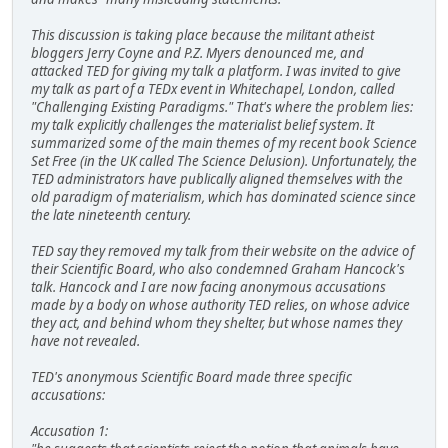
This discussion is taking place because the militant atheist
bloggers Jerry Coyne and P.Z. Myers denounced me, and
attacked TED for giving my talk a platform. I was invited to give
my talk as part of a TEDx event in Whitechapel, London, called
"Challenging Existing Paradigms." That's where the problem lies:
my talk explicitly challenges the materialist belief system. It
summarized some of the main themes of my recent book Science
Set Free (in the UK called The Science Delusion). Unfortunately, the
TED administrators have publically aligned themselves with the
old paradigm of materialism, which has dominated science since
the late nineteenth century.
TED say they removed my talk from their website on the advice of
their Scientific Board, who also condemned Graham Hancock's
talk. Hancock and I are now facing anonymous accusations
made by a body on whose authority TED relies, on whose advice
they act, and behind whom they shelter, but whose names they
have not revealed.
TED's anonymous Scientific Board made three specific
accusations:
Accusation 1: