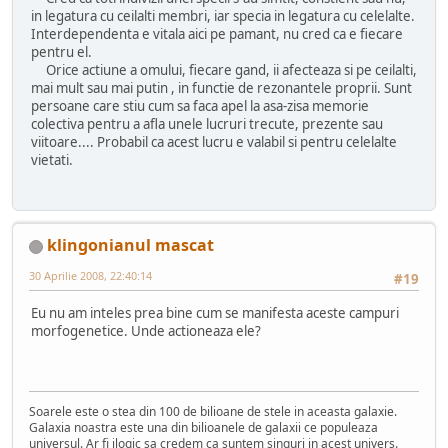
in legatura cu ceilalti membri, iar specia in legatura cu celelalte.
Interdependenta e vitala aici pe pamant, nu cred ca e fiecare
pentru el.
Orice actiune a omului, fiecare gand, ii afecteaza si pe ceilalti,
mai mult sau mai putin , in functie de rezonantele proprii. Sunt
persoane care stiu cum sa faca apel la asa-zisa memorie
colectiva pentru a afla unele lucruri trecute, prezente sau
viitoare.... Probabil ca acest lucru e valabil si pentru celelalte
vietati.
klingonianul mascat
30 Aprilie 2008, 22:40:14
#19
Eu nu am inteles prea bine cum se manifesta aceste campuri
morfogenetice. Unde actioneaza ele?
Soarele este o stea din 100 de bilioane de stele in aceasta galaxie.
Galaxia noastra este una din bilioanele de galaxii ce populeaza
universul. Ar fi ilogic sa credem ca suntem singuri in acest univers.