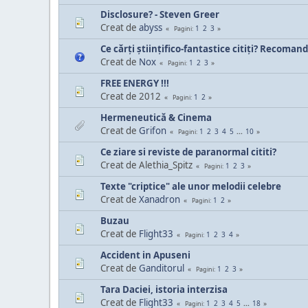
Disclosure? - Steven Greer
Creat de
abyss
1
2
3
Pagini
Ce cărţi ştiinţifico-fantastice citiţi? Recomand
Creat de
Nox
1
2
3
Pagini
FREE ENERGY !!!
Creat de 2012
1
2
Pagini
Hermeneutică & Cinema
Creat de
Grifon
1
2
3
4
5
...
10
Pagini
Ce ziare si reviste de paranormal cititi?
Creat de Alethia_Spitz
1
2
3
Pagini
Texte "criptice" ale unor melodii celebre
Creat de
Xanadron
1
2
Pagini
Buzau
Creat de
Flight33
1
2
3
4
Pagini
Accident in Apuseni
Creat de
Ganditorul
1
2
3
Pagini
Tara Daciei, istoria interzisa
Creat de
Flight33
1
2
3
4
5
...
18
Pagini