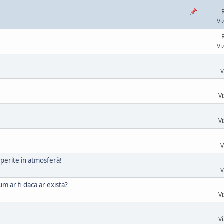
Vi
Vi
V
)
Vi
Vi
V
operite in atmosferă!
V
m ar fi daca ar exista?
Vi
Vi