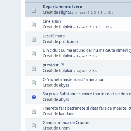
Departamentul zero
Creat de
Flight33
1
2
3
4
5
...
13
Pagini
Cine a zis ?
Creat de
fiulploii
1
2
3
4
5
...
12
Pagini
secetă mare
Creat de
prodcomb
Din ciclul : Eu ma ascund dar nu ma cauta nimeni :
Creat de
fiulploii
1
2
3
Pagini
previziuni ?!
Creat de
fiulploii
1
2
3
Pagini
O "rachetă misterioasă" a nimănui
Creat de
abyss
Surpriza: Substanțe chimice foarte reactive desc
Creat de
abyss
Tinerete fara batranete si viata fara de moarte, cu
Creat de
kandaon
Ganduri in ziua de Craciun
Creat de unom