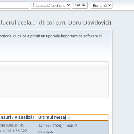
ucrul acela...” (lt-col p.m. Doru Davidovici)
cțional după ce a primit un upgrade important de software și
.
nsuri
/
Vizualizări
Ultimul mesaj
Răspunsuri: 45
14 Iunie 2026, 11:44:12
zualizări: 68,322
de
abyss