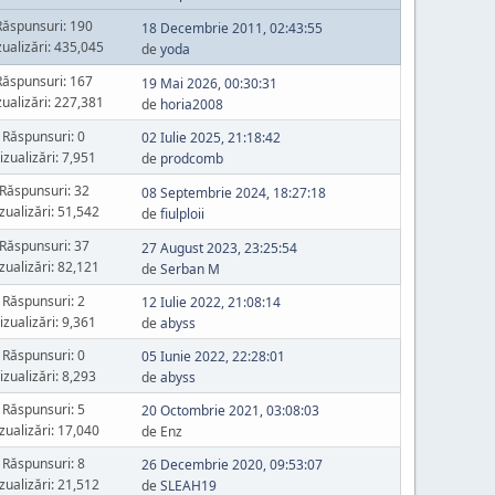
Răspunsuri: 190
18 Decembrie 2011, 02:43:55
zualizări: 435,045
de
yoda
Răspunsuri: 167
19 Mai 2026, 00:30:31
zualizări: 227,381
de
horia2008
Răspunsuri: 0
02 Iulie 2025, 21:18:42
izualizări: 7,951
de
prodcomb
Răspunsuri: 32
08 Septembrie 2024, 18:27:18
zualizări: 51,542
de
fiulploii
Răspunsuri: 37
27 August 2023, 23:25:54
zualizări: 82,121
de
Serban M
Răspunsuri: 2
12 Iulie 2022, 21:08:14
izualizări: 9,361
de
abyss
Răspunsuri: 0
05 Iunie 2022, 22:28:01
izualizări: 8,293
de
abyss
Răspunsuri: 5
20 Octombrie 2021, 03:08:03
zualizări: 17,040
de Enz
Răspunsuri: 8
26 Decembrie 2020, 09:53:07
zualizări: 21,512
de
SLEAH19