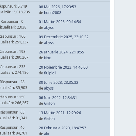
ăspunsuri: 5,749
08 Mai 2026, 17:23:53
ualizări: 5,018,735
de
horia2008
Răspunsuri: 0
01 Martie 2026, 00:14:54
izualizări: 2,038
de
abyss
Răspunsuri: 160
09 Decembrie 2025, 23:10:32
zualizări: 251,337
de
abyss
Răspunsuri: 193
26 Ianuarie 2024, 22:18:55
zualizări: 280,267
de
Nox
Răspunsuri: 233
20 Noiembrie 2023, 14:40:00
zualizări: 274,180
de
fiulploii
Răspunsuri: 28
30 Iunie 2023, 23:35:32
zualizări: 35,903
de
abyss
Răspunsuri: 150
06 Iulie 2022, 12:34:31
zualizări: 266,267
de
Grifon
Răspunsuri: 63
13 Martie 2021, 12:29:26
zualizări: 91,341
de
Grifon
Răspunsuri: 46
28 Februarie 2020, 18:47:57
zualizări: 84,761
de
alx