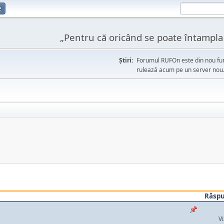
e
„Pentru că oricând se poate întampla l
Ştiri:
Forumul RUFOn este din nou fun
rulează acum pe un server nou
Răspu
Vi