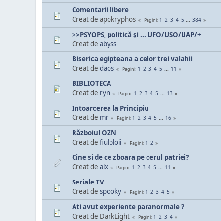
Comentarii libere
Creat de apokryphos
1
2
3
4
5
...
384
Pagini
>>PSYOPS, politică și ... UFO/USO/UAP/+
Creat de
abyss
Biserica egipteana a celor trei valahii
Creat de
daos
1
2
3
4
5
...
11
Pagini
BIBLIOTECA
Creat de
ryn
1
2
3
4
5
...
13
Pagini
Intoarcerea la Principiu
Creat de
mr
1
2
3
4
5
...
16
Pagini
Războiul OZN
Creat de
fiulploii
1
2
Pagini
Cine si de ce zboara pe cerul patriei?
Creat de
alx
1
2
3
4
5
...
11
Pagini
Seriale TV
Creat de
spooky
1
2
3
4
5
Pagini
Ati avut experiente paranormale ?
Creat de DarkLight
1
2
3
4
Pagini