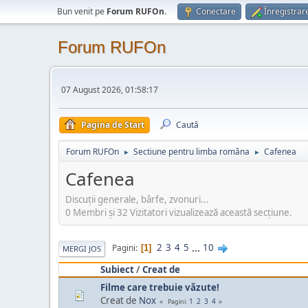
Bun venit pe
Forum RUFOn
.
Conectare
Înregistrar
Forum RUFOn
07 August 2026, 01:58:17
Pagina de Start
Caută
Forum RUFOn
Sectiune pentru limba româna
Cafenea
►
►
Cafenea
Discuţii generale, bârfe, zvonuri...
0 Membri şi 32 Vizitatori vizualizează această secțiune.
2
3
4
5
...
10
Pagini
1
MERGI JOS
Subiect
/
Creat de
Filme care trebuie văzute!
Creat de
Nox
1
2
3
4
Pagini