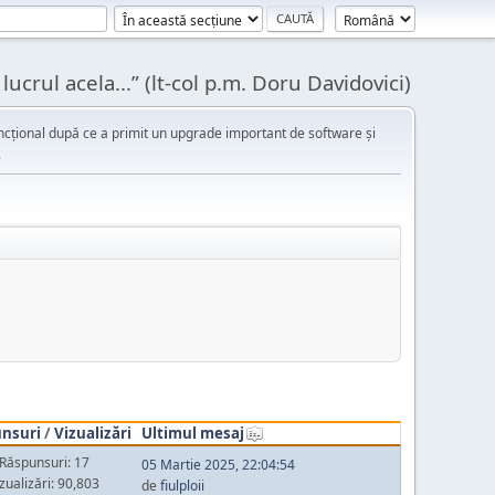
ucrul acela...” (lt-col p.m. Doru Davidovici)
cțional după ce a primit un upgrade important de software și
.
nsuri
/
Vizualizări
Ultimul mesaj
Răspunsuri: 17
05 Martie 2025, 22:04:54
zualizări: 90,803
de
fiulploii