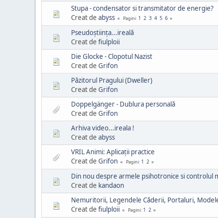
Stupa - condensator si transmitator de energie?
Creat de
abyss
1
2
3
4
5
6
Pagini
Pseudoştiința...ireală
Creat de
fiulploii
Die Glocke - Clopotul Nazist
Creat de
Grifon
Păzitorul Pragului (Dweller)
Creat de
Grifon
Doppelgänger - Dublura personală
Creat de
Grifon
Arhiva video...ireala !
Creat de
abyss
VRIL Animi: Aplicații practice
Creat de
Grifon
1
2
Pagini
Din nou despre armele psihotronice si controlul m
Creat de
kandaon
Nemuritorii, Legendele Căderii, Portaluri, Modele,
Creat de
fiulploii
1
2
Pagini