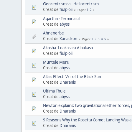
Geocentrism vs. Heliocentrism
Creat de
fiulploii
1
2
Pagini
Agartha - Terminalul
Creat de
abyss
Ahnenerbe
Creat de
Xanadron
1
2
3
4
5
Pagini
Akasha- Loakasa si Aloakasa
Creat de
fiulploii
Muntele Meru
Creat de
abyss
Allais Effect: Vril of the Black Sun
Creat de
Dharanis
Ultima Thule
Creat de
abyss
Newton explains: two gravitational ether forces,
Creat de
Dharanis
9 Reasons Why the Rosetta Comet Landing Was a
Creat de
Dharanis