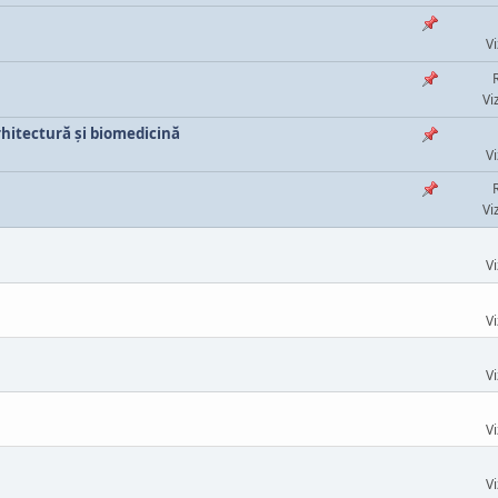
Vi
Vi
arhitectură și biomedicină
Vi
Vi
Vi
Vi
Vi
Vi
Vi