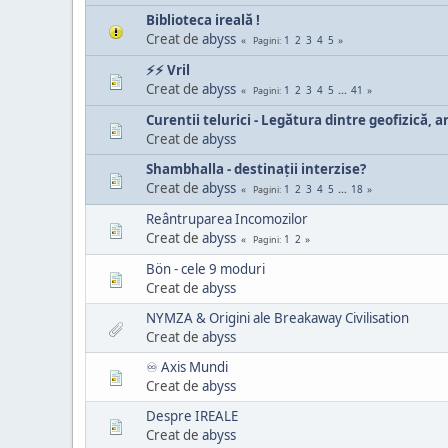
Biblioteca ireală !
Creat de
abyss
1
2
3
4
5
Pagini
⚡⚡ Vril
Creat de
abyss
1
2
3
4
5
...
41
Pagini
Curentii telurici - Legătura dintre geofizică, 
Creat de
abyss
Shambhalla - destinații interzise?
Creat de
abyss
1
2
3
4
5
...
18
Pagini
Reântruparea Incomozilor
Creat de
abyss
1
2
Pagini
Bön - cele 9 moduri
Creat de
abyss
NYMZA & Origini ale Breakaway Civilisation
Creat de
abyss
♾ Axis Mundi
Creat de
abyss
Despre IREALE
Creat de
abyss