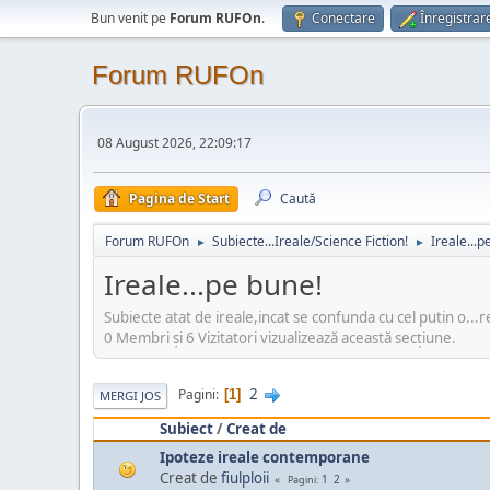
Bun venit pe
Forum RUFOn
.
Conectare
Înregistrar
Forum RUFOn
08 August 2026, 22:09:17
Pagina de Start
Caută
Forum RUFOn
Subiecte...Ireale/Science Fiction!
Ireale...p
►
►
Ireale...pe bune!
Subiecte atat de ireale,incat se confunda cu cel putin o...re
0 Membri şi 6 Vizitatori vizualizează această secțiune.
2
Pagini
1
MERGI JOS
Subiect
/
Creat de
Ipoteze ireale contemporane
Creat de
fiulploii
1
2
Pagini