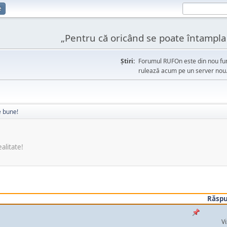
e
„Pentru că oricând se poate întampla l
Ştiri:
Forumul RUFOn este din nou fun
rulează acum pe un server nou
e bune!
alitate!
Răspu
Vi