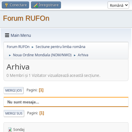
Conectare
Înregistrare
Forum RUFOn
Main Menu
Forum RUFOn
Sectiune pentru limba româna
►
Noua Ordine Mondiala (NOM/NWO)
Arhiva
►
►
Arhiva
0 Membri şi 1 Vizitator vizualizează această secțiune.
Pagini
1
MERGI JOS
Nu sunt mesaje...
Pagini
1
MERGI SUS
Sondaj