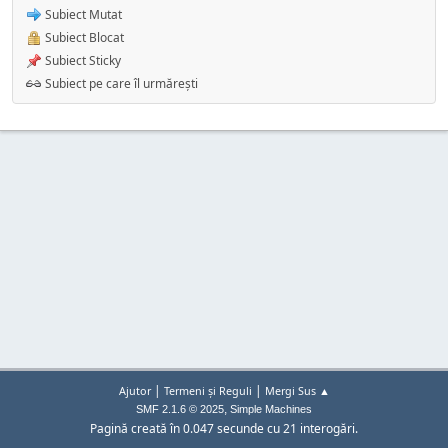
Subiect Mutat
Subiect Blocat
Subiect Sticky
Subiect pe care îl urmărești
|
|
Ajutor
Termeni și Reguli
Mergi Sus ▲
,
SMF 2.1.6 © 2025
Simple Machines
Pagină creată în 0.047 secunde cu 21 interogări.