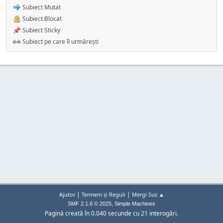
Subiect Mutat
Subiect Blocat
Subiect Sticky
Subiect pe care îl urmărești
|
|
Ajutor
Termeni și Reguli
Mergi Sus ▲
,
SMF 2.1.6 © 2025
Simple Machines
Pagină creată în 0.040 secunde cu 21 interogări.