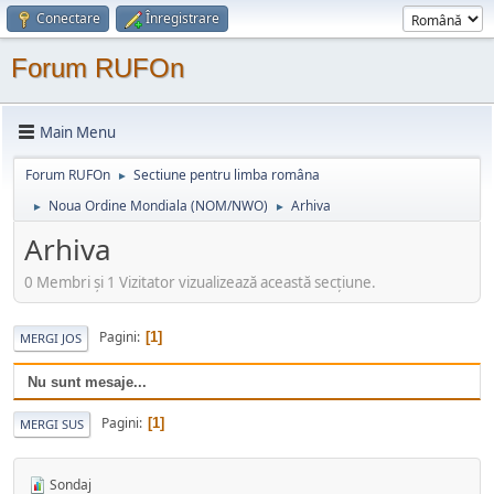
Conectare
Înregistrare
Forum RUFOn
Main Menu
Forum RUFOn
Sectiune pentru limba româna
►
Noua Ordine Mondiala (NOM/NWO)
Arhiva
►
►
Arhiva
0 Membri şi 1 Vizitator vizualizează această secțiune.
Pagini
1
MERGI JOS
Nu sunt mesaje...
Pagini
1
MERGI SUS
Sondaj