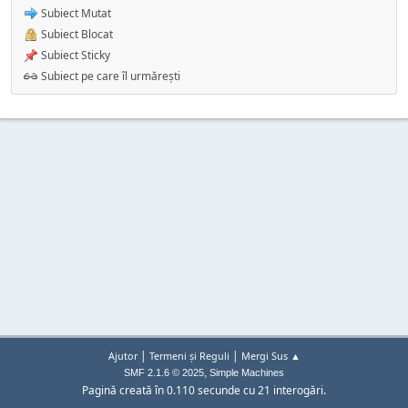
Subiect Mutat
Subiect Blocat
Subiect Sticky
Subiect pe care îl urmărești
|
|
Ajutor
Termeni și Reguli
Mergi Sus ▲
,
SMF 2.1.6 © 2025
Simple Machines
Pagină creată în 0.110 secunde cu 21 interogări.