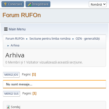
Conectare
Înregistrare
Forum RUFOn
Main Menu
Forum RUFOn
Sectiune pentru limba româna
OZN - generalități
►
►
Arhiva
►
Arhiva
0 Membri şi 1 Vizitator vizualizează această secțiune.
Pagini
1
MERGI JOS
Nu sunt mesaje...
Pagini
1
MERGI SUS
Sondaj