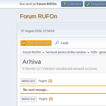
Bun venit pe
Forum RUFOn
.
Conectare
Înregistrar
Forum RUFOn
07 August 2026, 07:56:56
Pagina de Start
Caută
Forum RUFOn
Sectiune pentru limba româna
OZN - gener
►
►
Arhiva
0 Membri şi 1 Vizitator vizualizează această secțiune.
Pagini
1
MERGI JOS
Nu sunt mesaje...
Pagini
1
MERGI SUS