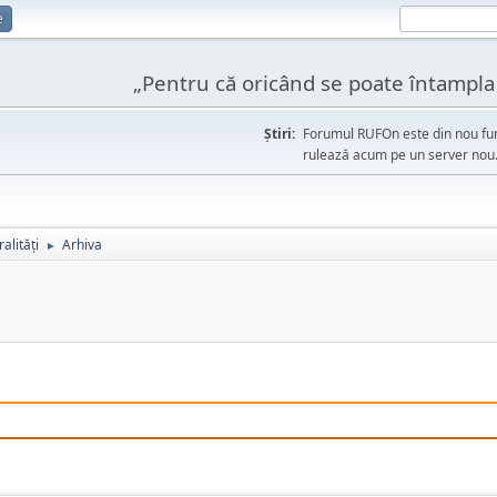
e
„Pentru că oricând se poate întampla l
Ştiri:
Forumul RUFOn este din nou fun
rulează acum pe un server nou
alități
Arhiva
►