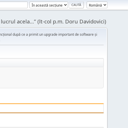
ucrul acela...” (lt-col p.m. Doru Davidovici)
cțional după ce a primit un upgrade important de software și
.