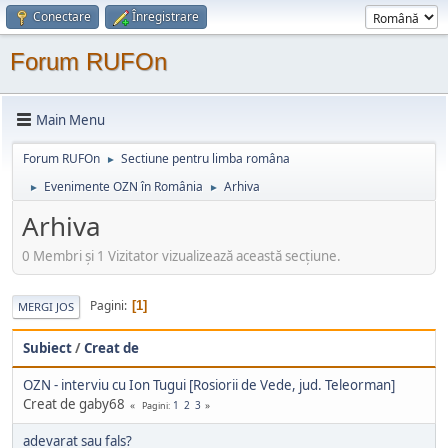
Conectare
Înregistrare
Forum RUFOn
Main Menu
Forum RUFOn
Sectiune pentru limba româna
►
Evenimente OZN în România
Arhiva
►
►
Arhiva
0 Membri şi 1 Vizitator vizualizează această secțiune.
Pagini
1
MERGI JOS
Subiect
/
Creat de
OZN - interviu cu Ion Tugui [Rosiorii de Vede, jud. Teleorman]
Creat de gaby68
1
2
3
Pagini
adevarat sau fals?