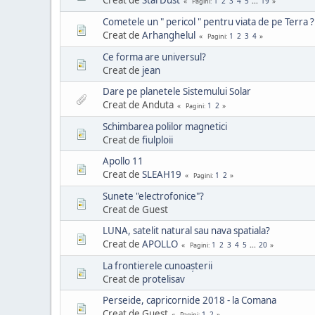
1
2
3
4
5
...
19
Pagini
Cometele un " pericol " pentru viata de pe Terra ?
Creat de
Arhanghelul
1
2
3
4
Pagini
Ce forma are universul?
Creat de
jean
Dare pe planetele Sistemului Solar
Creat de Anduta
1
2
Pagini
Schimbarea polilor magnetici
Creat de
fiulploii
Apollo 11
Creat de
SLEAH19
1
2
Pagini
Sunete "electrofonice"?
Creat de Guest
LUNA, satelit natural sau nava spatiala?
Creat de
APOLLO
1
2
3
4
5
...
20
Pagini
La frontierele cunoaşterii
Creat de
protelisav
Perseide, capricornide 2018 - la Comana
Creat de Guest
1
2
Pagini