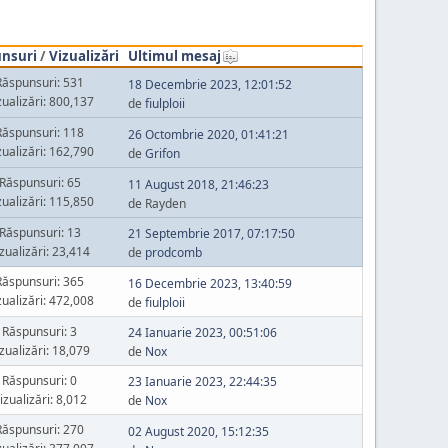
nsuri
/
Vizualizări
Ultimul mesaj
Răspunsuri: 531
18 Decembrie 2023, 12:01:52
zualizări: 800,137
de
fiulploii
Răspunsuri: 118
26 Octombrie 2020, 01:41:21
zualizări: 162,790
de
Grifon
Răspunsuri: 65
11 August 2018, 21:46:23
zualizări: 115,850
de Rayden
Răspunsuri: 13
21 Septembrie 2017, 07:17:50
zualizări: 23,414
de
prodcomb
Răspunsuri: 365
16 Decembrie 2023, 13:40:59
zualizări: 472,008
de
fiulploii
Răspunsuri: 3
24 Ianuarie 2023, 00:51:06
zualizări: 18,079
de
Nox
Răspunsuri: 0
23 Ianuarie 2023, 22:44:35
izualizări: 8,012
de
Nox
Răspunsuri: 270
02 August 2020, 15:12:35