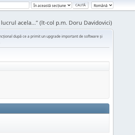
ucrul acela...” (lt-col p.m. Doru Davidovici)
cțional după ce a primit un upgrade important de software și
.