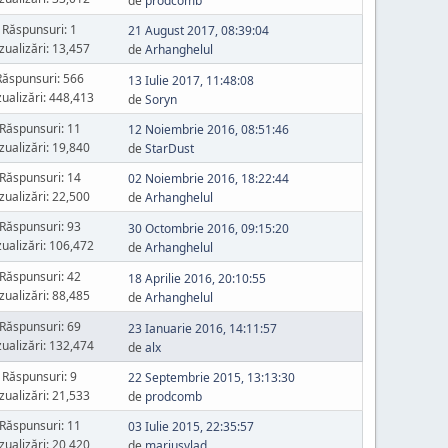
de
prodcomb
Răspunsuri: 1
21 August 2017, 08:39:04
zualizări: 13,457
de
Arhanghelul
Răspunsuri: 566
13 Iulie 2017, 11:48:08
zualizări: 448,413
de
Soryn
Răspunsuri: 11
12 Noiembrie 2016, 08:51:46
zualizări: 19,840
de
StarDust
Răspunsuri: 14
02 Noiembrie 2016, 18:22:44
zualizări: 22,500
de
Arhanghelul
Răspunsuri: 93
30 Octombrie 2016, 09:15:20
zualizări: 106,472
de
Arhanghelul
Răspunsuri: 42
18 Aprilie 2016, 20:10:55
zualizări: 88,485
de
Arhanghelul
Răspunsuri: 69
23 Ianuarie 2016, 14:11:57
zualizări: 132,474
de
alx
Răspunsuri: 9
22 Septembrie 2015, 13:13:30
zualizări: 21,533
de
prodcomb
Răspunsuri: 11
03 Iulie 2015, 22:35:57
zualizări: 20,420
de
mariusvlad