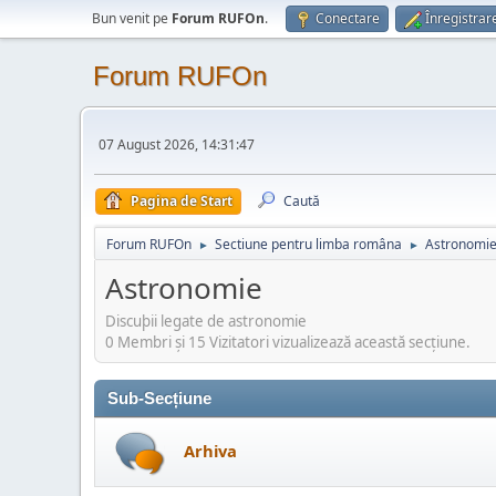
Bun venit pe
Forum RUFOn
.
Conectare
Înregistrar
Forum RUFOn
07 August 2026, 14:31:47
Pagina de Start
Caută
Forum RUFOn
Sectiune pentru limba româna
Astronomi
►
►
Astronomie
Discuþii legate de astronomie
0 Membri şi 15 Vizitatori vizualizează această secțiune.
Sub-Secțiune
Arhiva