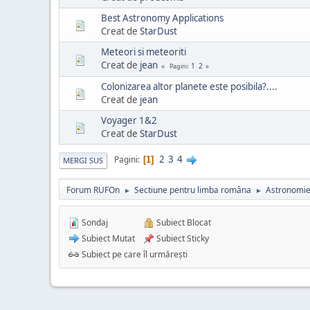
Best Astronomy Applications
Creat de
StarDust
Meteori si meteoriti
Creat de
jean
1
2
Pagini
Colonizarea altor planete este posibila?....
Creat de
jean
Voyager 1&2
Creat de
StarDust
2
3
4
Pagini
1
MERGI SUS
Forum RUFOn
Sectiune pentru limba româna
Astronomi
►
►
Sondaj
Subiect Blocat
Subiect Mutat
Subiect Sticky
Subiect pe care îl urmărești