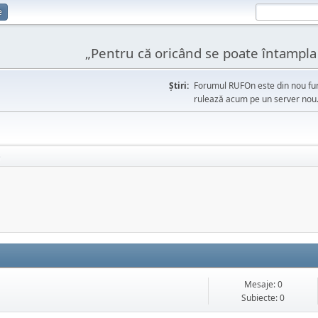
e
„Pentru că oricând se poate întampla l
Ştiri:
Forumul RUFOn este din nou fun
rulează acum pe un server nou
e
Mesaje: 0
Subiecte: 0