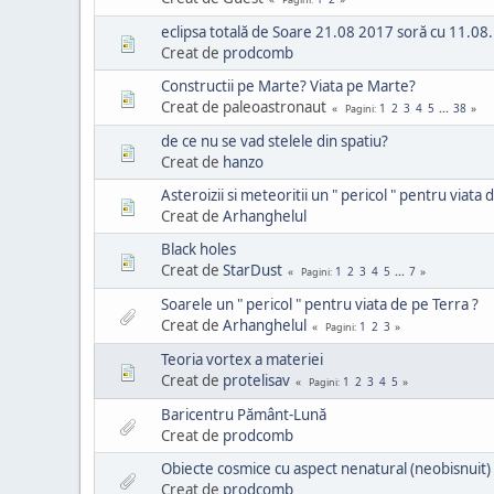
eclipsa totală de Soare 21.08 2017 soră cu 11.08
Creat de
prodcomb
Constructii pe Marte? Viata pe Marte?
Creat de paleoastronaut
1
2
3
4
5
...
38
Pagini
de ce nu se vad stelele din spatiu?
Creat de
hanzo
Asteroizii si meteoritii un " pericol " pentru viata 
Creat de
Arhanghelul
Black holes
Creat de
StarDust
1
2
3
4
5
...
7
Pagini
Soarele un " pericol " pentru viata de pe Terra ?
Creat de
Arhanghelul
1
2
3
Pagini
Teoria vortex a materiei
Creat de
protelisav
1
2
3
4
5
Pagini
Baricentru Pământ-Lună
Creat de
prodcomb
Obiecte cosmice cu aspect nenatural (neobisnuit)
Creat de
prodcomb