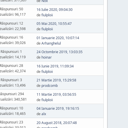
zualizări: 377,007
de
Nox
Răspunsuri: 50
16 Iulie 2020, 09:04:30
zualizări: 96,117
de
fiulploii
Răspunsuri: 12
05 Mai 2020, 10:55:47
zualizări: 22,598
de
fiulploii
Răspunsuri: 16
01 Ianuarie 2020, 10:07:14
zualizări: 39,026
de
Arhanghelul
Răspunsuri: 1
24 Octombrie 2019, 13:03:35
zualizări: 14,119
de
hoinar
Răspunsuri: 28
16 Iunie 2019, 11:09:34
zualizări: 42,374
de
fiulploii
Răspunsuri: 3
21 Martie 2019, 15:29:58
zualizări: 13,496
de
prodcomb
Răspunsuri: 294
11 Martie 2019, 03:56:55
zualizări: 340,581
de
fiulploii
Răspunsuri: 10
04 Ianuarie 2019, 19:16:15
zualizări: 18,465
de
alx
Răspunsuri: 23
20 August 2018, 20:07:48
zualizări: 33,012