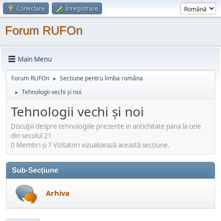
Conectare
Înregistrare
Forum RUFOn
Main Menu
Forum RUFOn
Sectiune pentru limba româna
►
Tehnologii vechi și noi
►
Tehnologii vechi și noi
Discuþii despre tehnologiile prezente in antichitate pana la cele
din secolul 21
0 Membri şi 7 Vizitatori vizualizează această secțiune.
Sub-Secțiune
Arhiva