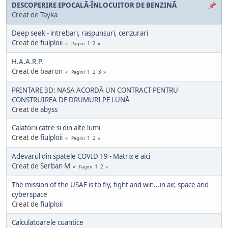
DESCOPERIRE EPOCALÃ-ÎNLOCUITOR DE BENZINÃ
Creat de
Tayka
Deep seek - intrebari, raspunsuri, cenzurari
Creat de
fiulploii
1
2
Pagini
H.A.A.R.P.
Creat de baaron
1
2
3
Pagini
PRINTARE 3D: NASA ACORDĂ UN CONTRACT PENTRU
CONSTRUIREA DE DRUMURI PE LUNĂ
Creat de
abyss
Calatorii catre si din alte lumi
Creat de
fiulploii
1
2
Pagini
Adevarul din spatele COVID 19 - Matrix e aici
Creat de
Serban M
1
2
Pagini
The mission of the USAF is to fly, fight and win...in air, space and
cyberspace
Creat de
fiulploii
Calculatoarele cuantice