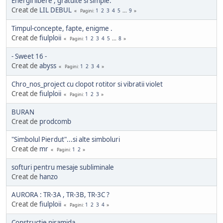
Energii libere , gratuite si simple.
Creat de
LIL DEBUL
1
2
3
4
5
...
9
Pagini
Timpul-concepte, fapte, enigme .
Creat de
fiulploii
1
2
3
4
5
...
8
Pagini
- Sweet 16 -
Creat de
abyss
1
2
3
4
Pagini
Chro_nos_project cu clopot rotitor si vibratii violet
Creat de
fiulploii
1
2
3
Pagini
BURAN
Creat de
prodcomb
"Simbolul Pierdut"...si alte simboluri
Creat de
mr
1
2
Pagini
softuri pentru mesaje subliminale
Creat de
hanzo
AURORA : TR-3A , TR-3B, TR-3C ?
Creat de
fiulploii
1
2
3
4
Pagini
Constructie piramida