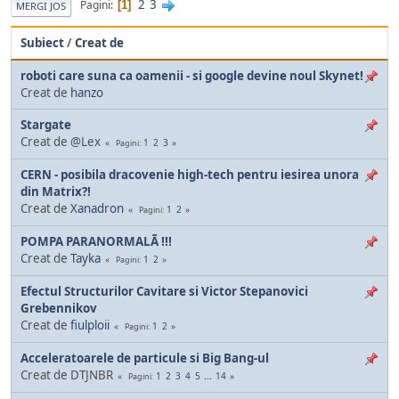
2
3
Pagini
1
MERGI JOS
Subiect
/
Creat de
roboti care suna ca oamenii - si google devine noul Skynet!
Creat de
hanzo
Stargate
Creat de @Lex
1
2
3
Pagini
CERN - posibila dracovenie high-tech pentru iesirea unora
din Matrix?!
Creat de
Xanadron
1
2
Pagini
POMPA PARANORMALÃ !!!
Creat de
Tayka
1
2
Pagini
Efectul Structurilor Cavitare si Victor Stepanovici
Grebennikov
Creat de
fiulploii
1
2
Pagini
Acceleratoarele de particule si Big Bang-ul
Creat de DTJNBR
1
2
3
4
5
...
14
Pagini