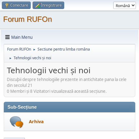
Conectare
Înregistrare
Forum RUFOn
Main Menu
Forum RUFOn
Sectiune pentru limba româna
►
Tehnologii vechi și noi
►
Tehnologii vechi și noi
Discuþii despre tehnologiile prezente in antichitate pana la cele
din secolul 21
0 Membri şi 8 Vizitatori vizualizează această secțiune.
Sub-Secțiune
Arhiva