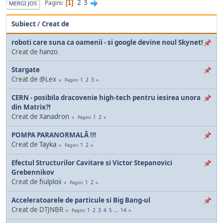
2
3
Pagini
1
MERGI JOS
Subiect
/
Creat de
roboti care suna ca oamenii - si google devine noul Skynet!
Creat de
hanzo
Stargate
Creat de @Lex
1
2
3
Pagini
CERN - posibila dracovenie high-tech pentru iesirea unora
din Matrix?!
Creat de
Xanadron
1
2
Pagini
POMPA PARANORMALÃ !!!
Creat de
Tayka
1
2
Pagini
Efectul Structurilor Cavitare si Victor Stepanovici
Grebennikov
Creat de
fiulploii
1
2
Pagini
Acceleratoarele de particule si Big Bang-ul
Creat de DTJNBR
1
2
3
4
5
...
14
Pagini