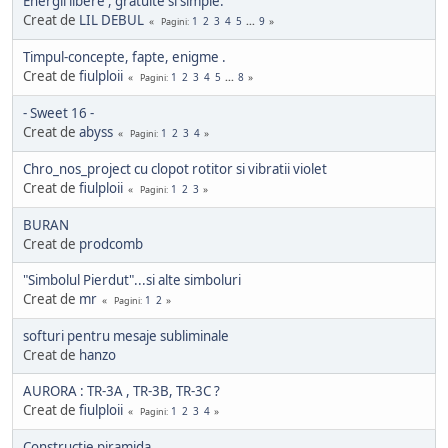
Energii libere , gratuite si simple.
Creat de
LIL DEBUL
1
2
3
4
5
...
9
Pagini
Timpul-concepte, fapte, enigme .
Creat de
fiulploii
1
2
3
4
5
...
8
Pagini
- Sweet 16 -
Creat de
abyss
1
2
3
4
Pagini
Chro_nos_project cu clopot rotitor si vibratii violet
Creat de
fiulploii
1
2
3
Pagini
BURAN
Creat de
prodcomb
"Simbolul Pierdut"...si alte simboluri
Creat de
mr
1
2
Pagini
softuri pentru mesaje subliminale
Creat de
hanzo
AURORA : TR-3A , TR-3B, TR-3C ?
Creat de
fiulploii
1
2
3
4
Pagini
Constructie piramida