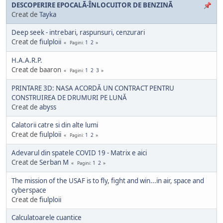
DESCOPERIRE EPOCALÃ-ÎNLOCUITOR DE BENZINÃ
Creat de
Tayka
Deep seek - intrebari, raspunsuri, cenzurari
Creat de
fiulploii
1
2
Pagini
H.A.A.R.P.
Creat de baaron
1
2
3
Pagini
PRINTARE 3D: NASA ACORDĂ UN CONTRACT PENTRU
CONSTRUIREA DE DRUMURI PE LUNĂ
Creat de
abyss
Calatorii catre si din alte lumi
Creat de
fiulploii
1
2
Pagini
Adevarul din spatele COVID 19 - Matrix e aici
Creat de
Serban M
1
2
Pagini
The mission of the USAF is to fly, fight and win...in air, space and
cyberspace
Creat de
fiulploii
Calculatoarele cuantice