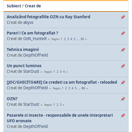
Subiect
/
Creat de
Analizând fotografiile OZN cu Ray Stanford
Creat de
abyss
Pareri ! Ce am fotografiat ?
Creat de
OzN_HunteR
1
2
3
4
5
...
30
Pagini
Tehnica imaginii
Creat de
DepthOfField
Un punct luminos
Creat de
StarDust
1
2
3
4
Pagini
[JOC/GHICITOARE] Ce credeti ca am fotografiat - reloaded
Creat de
DepthOfField
1
2
3
4
5
...
86
Pagini
OZN?
Creat de
StarDust
1
2
3
Pagini
Pasarele si insecte - responsabile de unele interpretari
UFO eronate
Creat de
DepthOfField