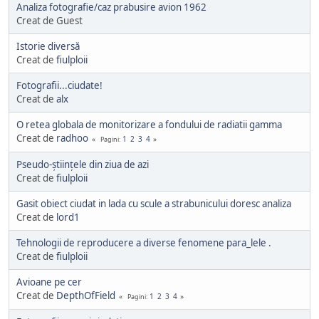
Analiza fotografie/caz prabusire avion 1962
Creat de Guest
Istorie diversă
Creat de
fiulploii
Fotografii...ciudate!
Creat de
alx
O retea globala de monitorizare a fondului de radiatii gamma
Creat de
radhoo
1
2
3
4
Pagini
Pseudo-științele din ziua de azi
Creat de
fiulploii
Gasit obiect ciudat in lada cu scule a strabunicului doresc analiza
Creat de
lord1
Tehnologii de reproducere a diverse fenomene para_lele .
Creat de
fiulploii
Avioane pe cer
Creat de
DepthOfField
1
2
3
4
Pagini