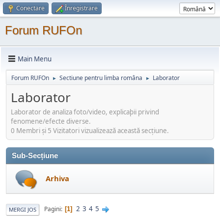
Conectare
Înregistrare
Forum RUFOn
Main Menu
Forum RUFOn
Sectiune pentru limba româna
Laborator
►
►
Laborator
Laborator de analiza foto/video, explicaþii privind
fenomene/efecte diverse.
0 Membri şi 5 Vizitatori vizualizează această secțiune.
Sub-Secțiune
Arhiva
2
3
4
5
Pagini
1
MERGI JOS